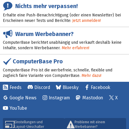
Nichts mehr verpassen!
Erhalte eine Push-Benachrichtigung (oder einen Newsletter) bei
Erscheinen neuer Tests und Berichte:
Jetzt anmelden!
Warum Werbebanner?
ComputerBase berichtet unabhängig und verkauft deshalb keine
Inhalte, sondern Werbebanner.
Mehr erfahren!
ComputerBase Pro
ComputerBase Pro ist die werbefreie, schnelle, flexible und
zugleich faire Variante von ComputerBase.
Mehr dazu!
Feeds
Discord
Bluesky
Facebook
Google News
Instagram
Mastodon
X
YouTube
Einstellungen und
Probleme mit einem
Layout-Umschalter
Werbebanner?