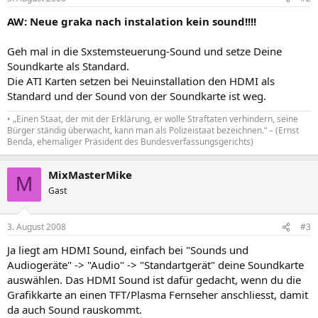
AW: Neue graka nach instalation kein sound!!!!
Geh mal in die Sxstemsteuerung-Sound und setze Deine
Soundkarte als Standard.
Die ATI Karten setzen bei Neuinstallation den HDMI als
Standard und der Sound von der Soundkarte ist weg.
• „Einen Staat, der mit der Erklärung, er wolle Straftaten verhindern, seine
Bürger ständig überwacht, kann man als Polizeistaat bezeichnen.“ – (Ernst
Benda, ehemaliger Präsident des Bundesverfassungsgerichts)
MixMasterMike
M
Gast
3. August 2008
#3
Ja liegt am HDMI Sound, einfach bei "Sounds und
Audiogeräte" -> "Audio" -> "Standartgerät" deine Soundkarte
auswählen. Das HDMI Sound ist dafür gedacht, wenn du die
Grafikkarte an einen TFT/Plasma Fernseher anschliesst, damit
da auch Sound rauskommt.