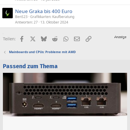
Neue Graka bis 400 Euro
BenS23
Grafikkarten: Kaufberatung
Antworten
27
13. Oktober 2024
Facebook
X (Twitter)
Bluesky
Reddit
WhatsApp
E-Mail
Link
Teilen:
Mainboards und CPUs: Probleme mit AMD
Passend zum Thema