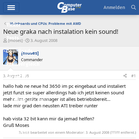
Hauptmenü
Anmelden
Mainboards und CPUs: Probleme mit AMD
Ticker
Neue graka nach instalation kein sound!
Tests
E
E
[moses]
3. August 2008
r
r
Downloads
s
s
[moses]
t
t
Commander
e
e
Preisvergleich
l
l
l
l
3. August 2008
#1
Forum
e
t
r
a
hallo hab ne neue hd 3650 im pc eingebaut und instaliert
Aktuelles
m
jetzt funzt sie super allerdings hab ich jetzt keinen sound
mehr...im geräte manager ist alles betriebsbereit...
Empfohlene Inhalte
lade mir grad den neusten ATI treiber runter
Neue Beiträge
hab vista 32 bit kann mir da jemad helfen?
Neueste Aktivitäten
Gruß Moses
Leserartikel
Zuletzt bearbeitet von einem Moderator:
3. August 2008
(???/!!! entfernt.)