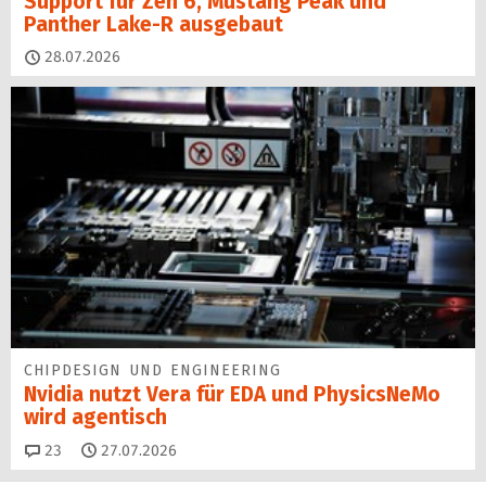
Support für Zen 6, Mustang Peak und
Panther Lake-R ausgebaut
28.07.2026
CHIPDESIGN UND ENGINEERING
Nvidia nutzt Vera für EDA und PhysicsNeMo
wird agentisch
Kommentare
23
27.07.2026