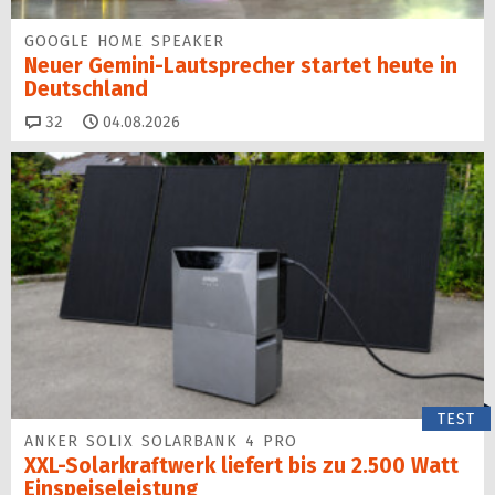
GOOGLE HOME SPEAKER
Neuer Gemini-Laut­spre­cher startet heu­te in
Deutschland
Kommentare
32
04.08.2026
TEST
ANKER SOLIX SOLARBANK 4 PRO
XXL-Solarkraftwerk liefert bis zu 2.500 Watt
Einspeise­leistung