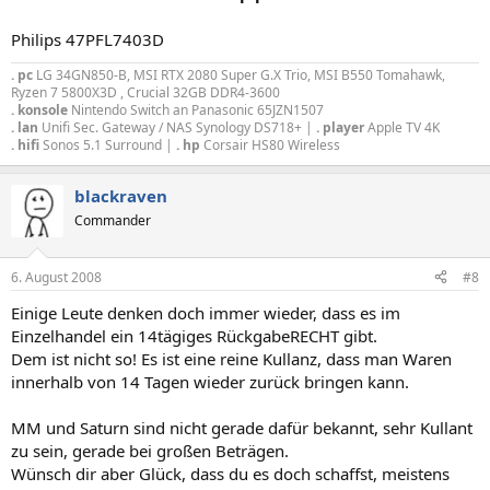
Philips 47PFL7403D
. pc
LG 34GN850-B, MSI RTX 2080 Super G.X Trio, MSI B550 Tomahawk,
Ryzen 7 5800X3D , Crucial 32GB DDR4-3600
. konsole
Nintendo Switch an Panasonic 65JZN1507
. lan
Unifi Sec. Gateway / NAS Synology DS718+ |
. player
Apple TV 4K
. hifi
Sonos 5.1 Surround |
. hp
Corsair HS80 Wireless
blackraven
Commander
6. August 2008
#8
Einige Leute denken doch immer wieder, dass es im
Einzelhandel ein 14tägiges RückgabeRECHT gibt.
Dem ist nicht so! Es ist eine reine Kullanz, dass man Waren
innerhalb von 14 Tagen wieder zurück bringen kann.
MM und Saturn sind nicht gerade dafür bekannt, sehr Kullant
zu sein, gerade bei großen Beträgen.
Wünsch dir aber Glück, dass du es doch schaffst, meistens