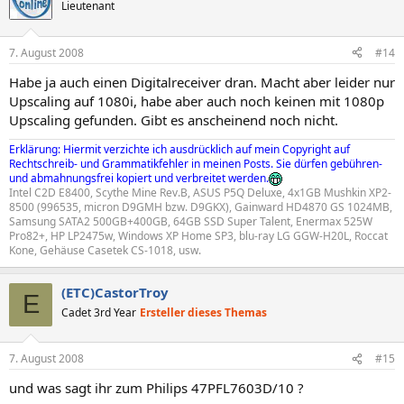
Lieutenant
7. August 2008
#14
Habe ja auch einen Digitalreceiver dran. Macht aber leider nur
Upscaling auf 1080i, habe aber auch noch keinen mit 1080p
Upscaling gefunden. Gibt es anscheinend noch nicht.
Erklärung: Hiermit verzichte ich ausdrücklich auf mein Copyright auf
Rechtschreib- und Grammatikfehler in meinen Posts. Sie dürfen gebühren-
und abmahnungsfrei kopiert und verbreitet werden.
Intel C2D E8400, Scythe Mine Rev.B, ASUS P5Q Deluxe, 4x1GB Mushkin XP2-
8500 (996535, micron D9GMH bzw. D9GKX), Gainward HD4870 GS 1024MB,
Samsung SATA2 500GB+400GB, 64GB SSD Super Talent, Enermax 525W
Pro82+, HP LP2475w, Windows XP Home SP3, blu-ray LG GGW-H20L, Roccat
Kone, Gehäuse Casetek CS-1018, usw.
(ETC)CastorTroy
E
Cadet 3rd Year
Ersteller dieses Themas
7. August 2008
#15
und was sagt ihr zum Philips 47PFL7603D/10 ?