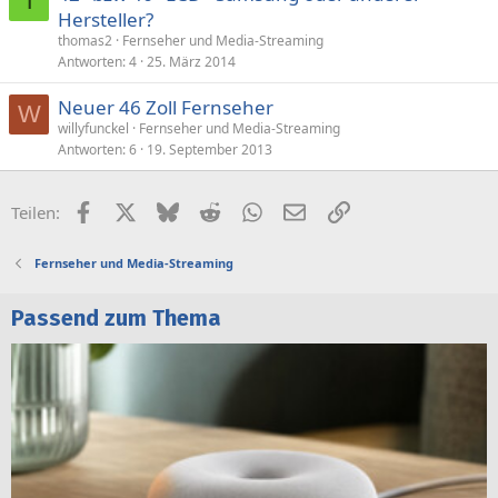
T
Hersteller?
thomas2
Fernseher und Media-Streaming
Antworten
4
25. März 2014
Neuer 46 Zoll Fernseher
W
willyfunckel
Fernseher und Media-Streaming
Antworten
6
19. September 2013
Facebook
X (Twitter)
Bluesky
Reddit
WhatsApp
E-Mail
Link
Teilen:
Fernseher und Media-Streaming
Passend zum Thema