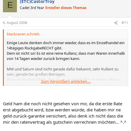
(ETC)CastorTroy
E
Cadet 3rd Year
Ersteller dieses Themas
6. August 2008
#11
blackraven schrieb:
Einige Leute denken doch immer wieder, dass es im Einzelhandel ein
14tägiges RückgabeRECHT gibt.
Dem ist nicht so! Es ist eine reine Kullanz, dass man Waren innerhalb
von 14 Tagen wieder zurück bringen kann.
MM und Saturn sind nicht gerade dafür bekannt, sehr Kullant zu
sein, gerade bei großen Beträgen.
Wünsch dir aber Glück, dass du es doch schaffst, meistens gibts ja
Zum Vergrößern anklicken....
nur nen Gutschein.
Geld ham die noch nicht gesehen von mir, da die erste Rate
erst abgebucht wird, bzw werden würde, die haben mir ne
geld-zurück-garantie versichert, also denk ich nicht dass die
mir den ratenvertrag als gutschein verrechnen möchten... ^.^