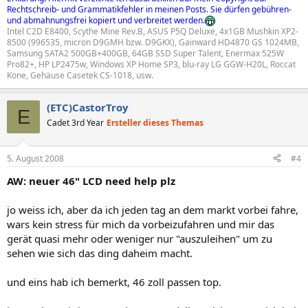
Rechtschreib- und Grammatikfehler in meinen Posts. Sie dürfen gebühren-
und abmahnungsfrei kopiert und verbreitet werden.
Intel C2D E8400, Scythe Mine Rev.B, ASUS P5Q Deluxe, 4x1GB Mushkin XP2-
8500 (996535, micron D9GMH bzw. D9GKX), Gainward HD4870 GS 1024MB,
Samsung SATA2 500GB+400GB, 64GB SSD Super Talent, Enermax 525W
Pro82+, HP LP2475w, Windows XP Home SP3, blu-ray LG GGW-H20L, Roccat
Kone, Gehäuse Casetek CS-1018, usw.
(ETC)CastorTroy
E
Cadet 3rd Year
Ersteller dieses Themas
5. August 2008
#4
AW: neuer 46" LCD need help plz
jo weiss ich, aber da ich jeden tag an dem markt vorbei fahre,
wars kein stress für mich da vorbeizufahren und mir das
gerät quasi mehr oder weniger nur "auszuleihen" um zu
sehen wie sich das ding daheim macht.
und eins hab ich bemerkt, 46 zoll passen top.