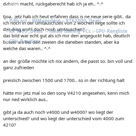
daheim macht, rückgaberecht hab ich ja eh.. ^.^
Regeln
tjoa.. jetz hab ich heut erfahren dass is ne neue serie gibt.. da
Podcast
RAMageddon
RTX 5000 „Deals“
ich noch in der umtauschzeit von 2 wochen liege sollte ich
das ding wohl doch noch umtauschen?
RX 9000 „Deals“
Ideale Gaming-PCs
GPU-Rangliste
das bild war echt gut als ich mir den angeguckt hab, deutlich
CPU-Rangliste
besser als bei den zweien die daneben standen, aber ka
welche das waren.. ^.^
an der größe möchte ich nix ändern, die passt so. bin voll und
ganz zufrieden
preislich zwischen 1500 und 1700.. so in der richtung halt
hätte mir jetz mal so den sony V4210 angesehen, kenn mich
nur ned wirklich aus..
gibt ja da auch noch v4000 und w4000? wo liegt der
unterschied? und wo liegt der unterschied vom 4000 zum
4210?