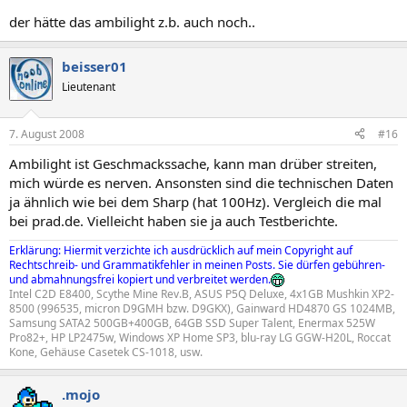
der hätte das ambilight z.b. auch noch..
beisser01
Lieutenant
7. August 2008
#16
Ambilight ist Geschmackssache, kann man drüber streiten,
mich würde es nerven. Ansonsten sind die technischen Daten
ja ähnlich wie bei dem Sharp (hat 100Hz). Vergleich die mal
bei prad.de. Vielleicht haben sie ja auch Testberichte.
Erklärung: Hiermit verzichte ich ausdrücklich auf mein Copyright auf
Rechtschreib- und Grammatikfehler in meinen Posts. Sie dürfen gebühren-
und abmahnungsfrei kopiert und verbreitet werden.
Intel C2D E8400, Scythe Mine Rev.B, ASUS P5Q Deluxe, 4x1GB Mushkin XP2-
8500 (996535, micron D9GMH bzw. D9GKX), Gainward HD4870 GS 1024MB,
Samsung SATA2 500GB+400GB, 64GB SSD Super Talent, Enermax 525W
Pro82+, HP LP2475w, Windows XP Home SP3, blu-ray LG GGW-H20L, Roccat
Kone, Gehäuse Casetek CS-1018, usw.
.mojo