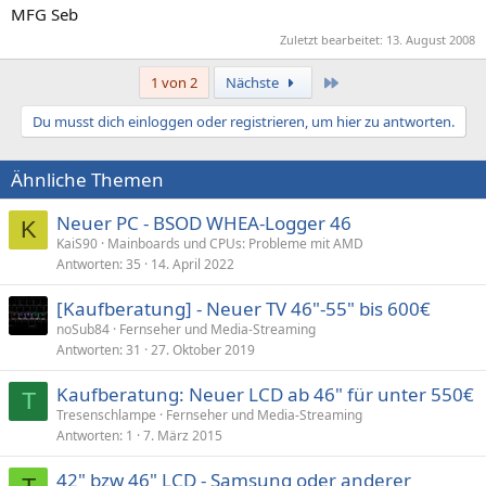
MFG Seb
Zuletzt bearbeitet:
13. August 2008
Letzte
1 von 2
Nächste
Du musst dich einloggen oder registrieren, um hier zu antworten.
Ähnliche Themen
Neuer PC - BSOD WHEA-Logger 46
K
KaiS90
Mainboards und CPUs: Probleme mit AMD
Antworten
35
14. April 2022
[Kaufberatung] - Neuer TV 46"-55" bis 600€
noSub84
Fernseher und Media-Streaming
Antworten
31
27. Oktober 2019
Kaufberatung: Neuer LCD ab 46" für unter 550€
T
Tresenschlampe
Fernseher und Media-Streaming
Antworten
1
7. März 2015
42" bzw 46" LCD - Samsung oder anderer