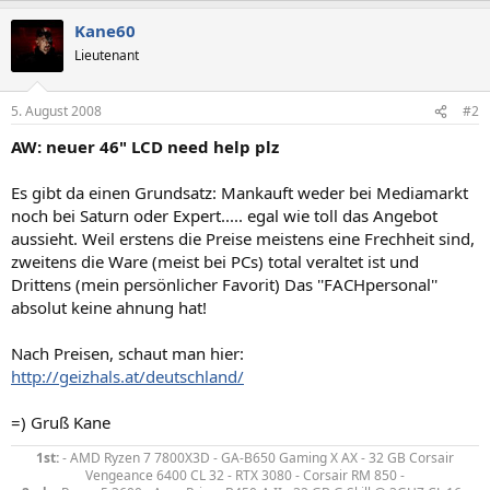
Kane60
Lieutenant
5. August 2008
#2
AW: neuer 46" LCD need help plz
Es gibt da einen Grundsatz: Mankauft weder bei Mediamarkt
noch bei Saturn oder Expert..... egal wie toll das Angebot
aussieht. Weil erstens die Preise meistens eine Frechheit sind,
zweitens die Ware (meist bei PCs) total veraltet ist und
Drittens (mein persönlicher Favorit) Das ''FACHpersonal''
absolut keine ahnung hat!
Nach Preisen, schaut man hier:
http://geizhals.at/deutschland/
=) Gruß Kane
1st:
- AMD Ryzen 7 7800X3D - GA-B650 Gaming X AX - 32 GB Corsair
Vengeance 6400 CL 32 - RTX 3080 - Corsair RM 850 -