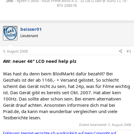
2nd:
- Ryzen 5 3600 - Asus Prime B450-A II - 32 GB G.Skill @ 3GHZ CL 16 -
RTX 2080 FE
beisser01
Lieutenant
5. August 2008
#3
AW: neuer 46" LCD need help plz
Was hast du denn beim BlödMarkt dafür bezahlt? Bei
Geizhals ist der ab 1166,- + Versand gelistet. So schlecht
scheint das Gerät nicht zu sein, hat 24p, was für Filme wichtig
ist. Das Gerät gibt es bereits seit Okt. 2007. Hat aber kein
100Hz. Das sollte aber schon sein. Bei einem alternativen
Gerät drauf achten. Ansonsten informiere dich mal bei
Prad.de, da kann man wunderbar vergleichen und viele
Testberichte lesen.
Zuletzt bearbeitet:
5. August 2008
Erklärung: Hiermit verzichte ich ausdrücklich auf mein Copyright auf