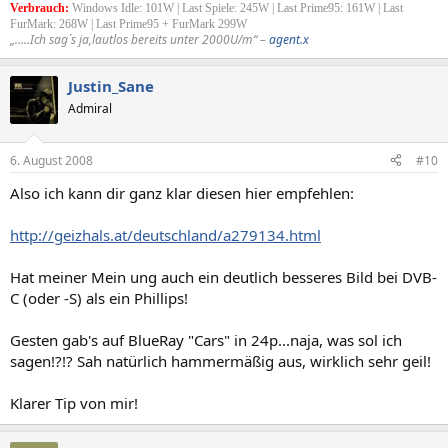
Verbrauch:
Windows Idle: 101W | Last Spiele: 245W | Last Prime95: 161W | Last
FurMark: 268W | Last Prime95 + FurMark 299W
„.....Ich sag´s ja,lautlos bereits unter 2000U/m“ –
agent.x
Justin_Sane
Admiral
6. August 2008
#10
Also ich kann dir ganz klar diesen hier empfehlen:
http://geizhals.at/deutschland/a279134.html
Hat meiner Mein ung auch ein deutlich besseres Bild bei DVB-
C (oder -S) als ein Phillips!
Gesten gab's auf BlueRay "Cars" in 24p...naja, was sol ich
sagen!?!? Sah natürlich hammermäßig aus, wirklich sehr geil!
Klarer Tip von mir!