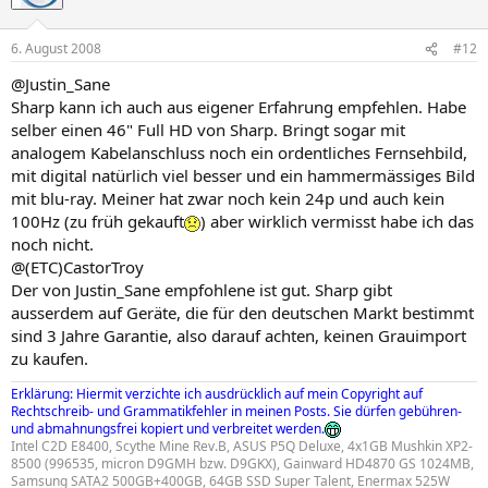
6. August 2008
#12
@Justin_Sane
Sharp kann ich auch aus eigener Erfahrung empfehlen. Habe
selber einen 46" Full HD von Sharp. Bringt sogar mit
analogem Kabelanschluss noch ein ordentliches Fernsehbild,
mit digital natürlich viel besser und ein hammermässiges Bild
mit blu-ray. Meiner hat zwar noch kein 24p und auch kein
100Hz (zu früh gekauft
) aber wirklich vermisst habe ich das
noch nicht.
@(ETC)CastorTroy
Der von Justin_Sane empfohlene ist gut. Sharp gibt
ausserdem auf Geräte, die für den deutschen Markt bestimmt
sind 3 Jahre Garantie, also darauf achten, keinen Grauimport
zu kaufen.
Erklärung: Hiermit verzichte ich ausdrücklich auf mein Copyright auf
Rechtschreib- und Grammatikfehler in meinen Posts. Sie dürfen gebühren-
und abmahnungsfrei kopiert und verbreitet werden.
Intel C2D E8400, Scythe Mine Rev.B, ASUS P5Q Deluxe, 4x1GB Mushkin XP2-
8500 (996535, micron D9GMH bzw. D9GKX), Gainward HD4870 GS 1024MB,
Samsung SATA2 500GB+400GB, 64GB SSD Super Talent, Enermax 525W