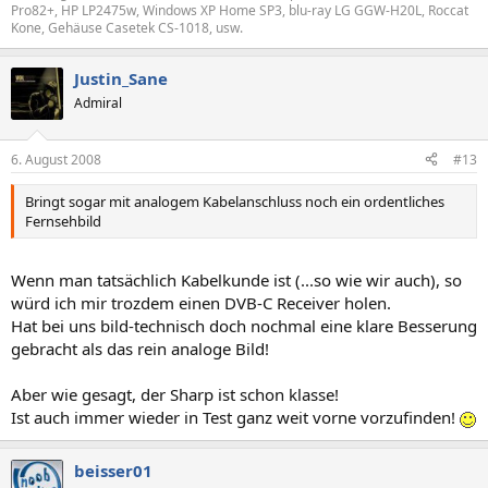
Pro82+, HP LP2475w, Windows XP Home SP3, blu-ray LG GGW-H20L, Roccat
Kone, Gehäuse Casetek CS-1018, usw.
Justin_Sane
Admiral
6. August 2008
#13
Bringt sogar mit analogem Kabelanschluss noch ein ordentliches
Fernsehbild
Wenn man tatsächlich Kabelkunde ist (...so wie wir auch), so
würd ich mir trozdem einen DVB-C Receiver holen.
Hat bei uns bild-technisch doch nochmal eine klare Besserung
gebracht als das rein analoge Bild!
Aber wie gesagt, der Sharp ist schon klasse!
Ist auch immer wieder in Test ganz weit vorne vorzufinden!
beisser01