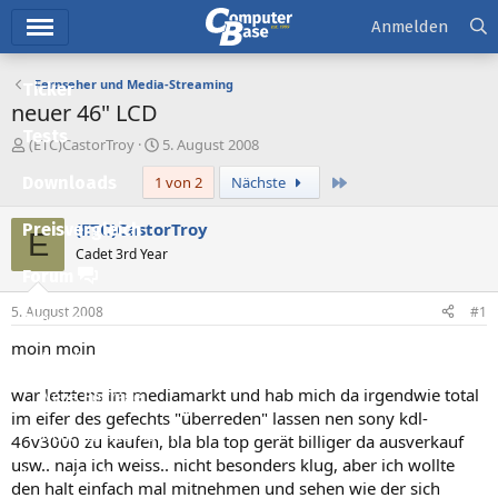
Hauptmenü
Anmelden
Fernseher und Media-Streaming
Ticker
neuer 46" LCD
Tests
E
E
(ETC)CastorTroy
5. August 2008
r
r
Letzte
Downloads
1 von 2
Nächste
s
s
t
t
e
e
(ETC)CastorTroy
Preisvergleich
E
l
l
Cadet 3rd Year
l
l
Forum
e
t
r
a
5. August 2008
#1
Aktuelles
m
moin moin
Empfohlene Inhalte
war letztens im mediamarkt und hab mich da irgendwie total
Neue Beiträge
im eifer des gefechts "überreden" lassen nen sony kdl-
Neueste Aktivitäten
46v3000 zu kaufen, bla bla top gerät billiger da ausverkauf
usw.. naja ich weiss.. nicht besonders klug, aber ich wollte
Leserartikel
den halt einfach mal mitnehmen und sehen wie der sich