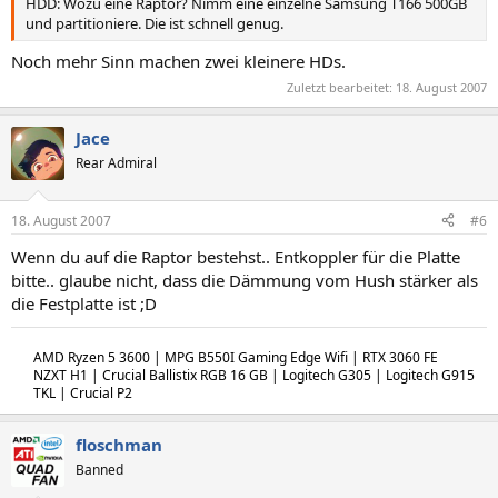
HDD: Wozu eine Raptor? Nimm eine einzelne Samsung T166 500GB
und partitioniere. Die ist schnell genug.
Noch mehr Sinn machen zwei kleinere HDs.
Zuletzt bearbeitet:
18. August 2007
Jace
Rear Admiral
18. August 2007
#6
Wenn du auf die Raptor bestehst.. Entkoppler für die Platte
bitte.. glaube nicht, dass die Dämmung vom Hush stärker als
die Festplatte ist ;D
AMD Ryzen 5 3600 | MPG B550I Gaming Edge Wifi | RTX 3060 FE
NZXT H1 | Crucial Ballistix RGB 16 GB | Logitech G305 | Logitech G915
TKL | Crucial P2
floschman
Banned