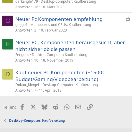
darkangle179
Desktop-Computer: Kaufberatung
Antworten
18
18. März 2023
Neuer Pc Komponenten empfehlung
G
e
goggo1
Mainboards und CPUs: Kaufberatung
Antworten
3
10. Februar 2023
s
p
Neuer PC, Komponenten herausgesucht, aber
e
F
nicht sicher ob die passen
r
Fengous
Desktop-Computer: Kaufberatung
r
Antworten
10
18. November 2019
t
Kauf neuer PC Komponenten (~1500€
D
Budget/Gaming/Videobearbeitung)
Doktor_KlingeL
Desktop-Computer: Kaufberatung
Antworten
7
11. April 2018
Facebook
X (Twitter)
Bluesky
Reddit
WhatsApp
E-Mail
Link
Teilen:
Desktop-Computer: Kaufberatung