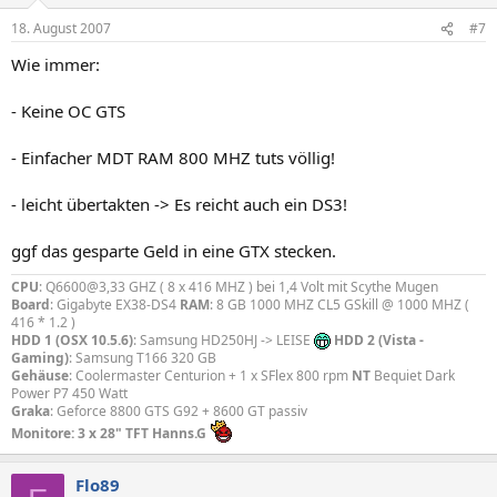
18. August 2007
#7
Wie immer:
- Keine OC GTS
- Einfacher MDT RAM 800 MHZ tuts völlig!
- leicht übertakten -> Es reicht auch ein DS3!
ggf das gesparte Geld in eine GTX stecken.
CPU
: Q6600@3,33 GHZ ( 8 x 416 MHZ ) bei 1,4 Volt mit Scythe Mugen
Board
: Gigabyte EX38-DS4
RAM
: 8 GB 1000 MHZ CL5 GSkill @ 1000 MHZ (
416 * 1.2 )
HDD 1 (OSX 10.5.6)
: Samsung HD250HJ -> LEISE
HDD 2 (Vista -
Gaming)
: Samsung T166 320 GB
Gehäuse
: Coolermaster Centurion + 1 x SFlex 800 rpm
NT
Bequiet Dark
Power P7 450 Watt
Graka
: Geforce 8800 GTS G92 + 8600 GT passiv
Monitore: 3 x 28" TFT Hanns.G
Flo89