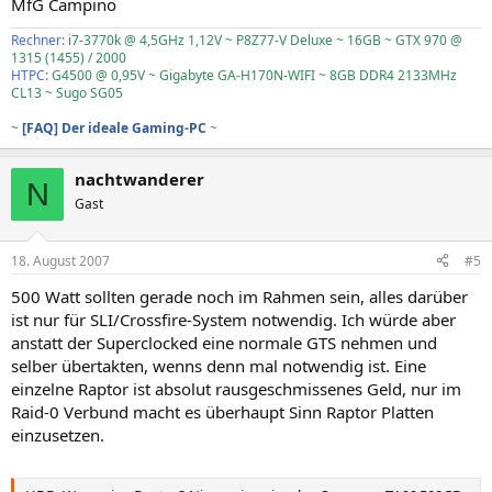
MfG Campino
Rechner:
i7-3770k @ 4,5GHz 1,12V ~ P8Z77-V Deluxe ~ 16GB ~ GTX 970 @
1315 (1455) / 2000
HTPC:
G4500 @ 0,95V ~ Gigabyte GA-H170N-WIFI ~ 8GB DDR4 2133MHz
CL13 ~ Sugo SG05
~
[FAQ] Der ideale Gaming-PC
~
nachtwanderer
N
Gast
18. August 2007
#5
500 Watt sollten gerade noch im Rahmen sein, alles darüber
ist nur für SLI/Crossfire-System notwendig. Ich würde aber
anstatt der Superclocked eine normale GTS nehmen und
selber übertakten, wenns denn mal notwendig ist. Eine
einzelne Raptor ist absolut rausgeschmissenes Geld, nur im
Raid-0 Verbund macht es überhaupt Sinn Raptor Platten
einzusetzen.