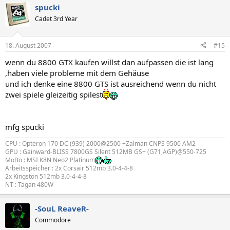
spucki
Cadet 3rd Year
18. August 2007
#15
wenn du 8800 GTX kaufen willst dan aufpassen die ist lang
,haben viele probleme mit dem Gehäuse
und ich denke eine 8800 GTS ist ausreichend wenn du nicht
zwei spiele gleizeitig spilest
mfg spucki
CPU : Opteron 170 DC (939) 2000@2500 +Zalman CNPS 9500 AM2
GPU : Gainward-BLISS 7800GS Silent 512MB GS+ (G71,AGP)@550-725
MoBo : MSI K8N Neo2 Platinum
Arbeitsspeicher : 2x Corsair 512mb 3.0-4-4-8
2x Kingston 512mb 3.0-4-4-8
NT : Tagan 480W
-SouL ReaveR-
Commodore