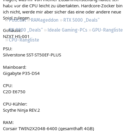
Regeln
habe vor die CPU leicht zu übertakten. Hardcore-Zocker bin
ich nicht, werde mir aber sicher das eine oder andere neue
Spiel zulegen.
Podcast
RAMageddon
RTX 5000 „Deals“
Gehäuse:
RX 9000 „Deals“
Ideale Gaming-PCs
GPU-Rangliste
NZXT HS-001
CPU-Rangliste
PSU:
Silverstone SST-ST50EF-PLUS
Mainboard:
Gigabyte P35-DS4
CPU:
C2D E6750
CPU-Kühler:
Scythe Ninja REV.2
RAM:
Corsair TWIN2X2048-6400 (gesamthaft 4GB)