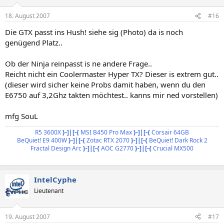
18. August 2007
#16
Die GTX passt ins Hush! siehe sig (Photo) da is noch
genügend Platz..
Ob der Ninja reinpasst is ne andere Frage..
Reicht nicht ein Coolermaster Hyper TX? Dieser is extrem gut..
(dieser wird sicher keine Probs damit haben, wenn du den
E6750 auf 3,2Ghz takten möchtest.. kanns mir ned vorstellen)
mfg SouL
R5 3600X
}-]|[-{
MSI B450 Pro Max
}-]|[-{
Corsair 64GB
BeQuiet! E9 400W
}-]|[-{
Zotac RTX 2070
}-]|[-{
BeQuiet! Dark Rock 2
Fractal Design Arc
}-]|[-{
AOC G2770
}-]|[-{
Crucial MX500
IntelCyphe
Lieutenant
19. August 2007
#17