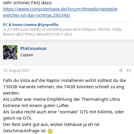
sehr schönes FAQ dazu:
https://www.computerbase.de/forum/threads/netzteile-
welches-ist-das-richtige.290348/
PC & home cinema @Sysprofile
i5 3570#Fractal R4#BQ E9 400W#Hyundai W241D#Epson TW2900 1080p
Beamer @92"#Heco Metas#SVS PB13 Ultra
Platinumus
Captain
18. August 2007
#3
Falls du Vista auf die Raptor installieren willst solltest du die
150GB Variante nehmen, die 74GB könnten schnell zu eng
werden.
Als Lüfter wär meine Empfehlung der Thermalright Ultra
Extreme mit einem guten Lüfter.
Als Graka reicht auch eine "normale" GTS mit 640mb, oder
gleich ne GTX.
Der Rest sieht gut aus, wobei Gehäuse ja eh ne
Geschmacksfrage ist.