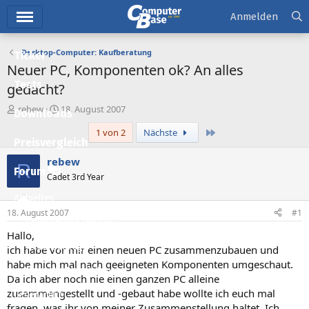
Hauptmenü
Anmelden
Desktop-Computer: Kaufberatung
Ticker
Neuer PC, Komponenten ok? An alles
Tests
gedacht?
E
E
rebew
18. August 2007
Downloads
r
r
Letzte
1 von 2
Nächste
s
s
Preisvergleich
t
t
e
e
rebew
R
l
l
Forum
Cadet 3rd Year
l
l
e
t
Aktuelles
r
a
18. August 2007
#1
m
Empfohlene Inhalte
Hallo,
Neue Beiträge
ich habe vor mir einen neuen PC zusammenzubauen und
habe mich mal nach geeigneten Komponenten umgeschaut.
Neueste Aktivitäten
Da ich aber noch nie einen ganzen PC alleine
zusammengestellt und -gebaut habe wollte ich euch mal
Leserartikel
fragen, was ihr von meiner Zusammenstellung haltet. Ich