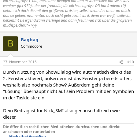
körbchengröße C hat, mich aber belogen hat und in wirklichkeit hat sie etwas
weniger (gtx 970) oder ner freundin, die körbchengröße DD hat (radeon r9)
nehme ich doch die mit den größeren brüsten, selbst wenn das mehr an milch,
das sie geben, momentan noch nicht gebraucht wird. denn wer weiß, vielleicht
bekommt sie irgendwann vierlinge und dann freut man sich über die größeren
milchspeicher!“ – Vyy
Bagbag
B
Commodore
27. November 2015
#10
Durch Nutzung von ShowDialog wird automatisch direkt das
2. Fenster aktiviert, außerdem ist das Fenster ja bereits offen,
weshalb also nochmals Show? Außerdem geht deine
"Lösung" überhaupt nicht auf sein Problem mit den Symbolen
in der Taskleiste ein.
Dein Beitrag ist für Nick_SMI also genauso hilfreich wie
dieser.
Die öffentlich rechtlichen Mediatheken durchsuchen und direkt
anschauen oder runterladen
MediathekViewWeb