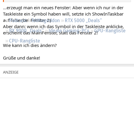
Regeln
...erzeugt man ein neues Fenster: Aber wenn ich nur in der
Taskleiste ein Symbol haben will, setzte ich ShowInTaskbar
auf false (bei Fenster 2)
Podcast
RAMageddon
RTX 5000 „Deals“
Aber dann: wenn ich das Symbol in der Taskleiste anklicke,
RX 9000 „Deals“
Ideale Gaming-PCs
GPU-Rangliste
erscheint das MainFenster, statt das Fenster 2!
CPU-Rangliste
Wie kann ich dies ändern?
Grüße und danke!