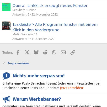
Opera - Linkklick erzeugt neues Fenster
SeeSharp
Online
Antworten
2
22. November 2022
Taskleiste > Alle Programmfenster mit einem
Klick in den Vordergrund
Mrdk
Windows 11
Antworten
3
11. Oktober 2022
Facebook
X (Twitter)
Bluesky
Reddit
WhatsApp
E-Mail
Link
Teilen:
Programmieren
Nichts mehr verpassen!
Erhalte eine Push-Benachrichtigung (oder einen Newsletter) bei
Erscheinen neuer Tests und Berichte:
Jetzt anmelden!
Warum Werbebanner?
ComputerBase berichtet unabhängig und verkauft deshalb keine