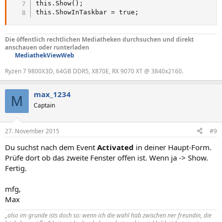
this.Show();

this.ShowInTaskbar = true;
Die öffentlich rechtlichen Mediatheken durchsuchen und direkt
anschauen oder runterladen
MediathekViewWeb
Ryzen 7 9800X3D, 64GB DDR5, X870E, RX 9070 XT @ 3840x2160.
max_1234
M
Captain
27. November 2015
#9
Du suchst nach dem Event
Activated
in deiner Haupt-Form.
Prüfe dort ob das zweite Fenster offen ist. Wenn ja -> Show.
Fertig.
mfg,
Max
„also im grunde ists doch so: wenn ich die wahl hab zwischen ner freundin, die