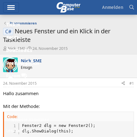
Hauptmenü
Anmelden
Programmieren
Ticker
Neues Fenster und ein Klick in der
C#
Tests
Taskleiste
E
E
Nick_SMI
24. November 2015
Downloads
r
r
s
s
Nick_SMI
Preisvergleich
t
t
Ensign
e
e
l
l
Forum
l
l
24. November 2015
#1
e
t
Aktuelles
r
a
Hallo zusammen
m
Empfohlene Inhalte
Mit der Methode:
Neue Beiträge
Code:
Neueste Aktivitäten
Fenster2 dlg = new Fenster2();

Leserartikel
dlg.ShowDialog(this);