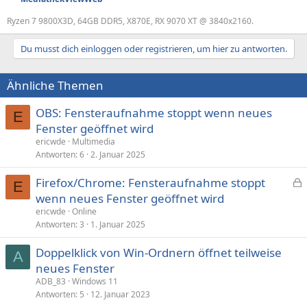
Ryzen 7 9800X3D, 64GB DDR5, X870E, RX 9070 XT @ 3840x2160.
Du musst dich einloggen oder registrieren, um hier zu antworten.
Ähnliche Themen
OBS: Fensteraufnahme stoppt wenn neues
E
Fenster geöffnet wird
ericwde
Multimedia
Antworten
6
2. Januar 2025
Firefox/Chrome: Fensteraufnahme stoppt
E
e
wenn neues Fenster geöffnet wird
s
ericwde
Online
p
Antworten
3
1. Januar 2025
e
Doppelklick von Win-Ordnern öffnet teilweise
r
A
neues Fenster
r
t
ADB_83
Windows 11
Antworten
5
12. Januar 2023