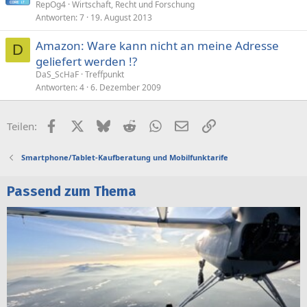
RepOg4
Wirtschaft, Recht und Forschung
Antworten
7
19. August 2013
Amazon: Ware kann nicht an meine Adresse
D
geliefert werden !?
DaS_ScHaF
Treffpunkt
Antworten
4
6. Dezember 2009
Facebook
X (Twitter)
Bluesky
Reddit
WhatsApp
E-Mail
Link
Teilen:
Smartphone/Tablet-Kaufberatung und Mobilfunktarife
Passend zum Thema