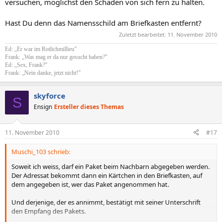
versuchen, möglichst den Schaden von sich fern zu halten.
Hast Du denn das Namensschild am Briefkasten entfernt?
Zuletzt bearbeitet:
11. November 2010
Ed: „Er war im Rotlichmillieu"
Frank: „Was mag er da nur gesucht haben?"
Ed: „Sex, Frank?"
Frank: „Nein danke, jetzt nicht!"
skyforce
S
Ensign
Ersteller dieses Themas
11. November 2010
#17
Muschi_103 schrieb:
Soweit ich weiss, darf ein Paket beim Nachbarn abgegeben werden.
Der Adressat bekommt dann ein Kärtchen in den Briefkasten, auf
dem angegeben ist, wer das Paket angenommen hat.
Und derjenige, der es annimmt, bestätigt mit seiner Unterschrift
den Empfang des Pakets.