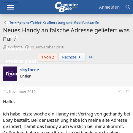
Hauptmenü
Anmelden
Smartphone/Tablet-Kaufberatung und Mobilfunktarife
Ticker
Neues Handy an falsche Adresse geliefert was
Tests
nun?
E
E
skyforce
11. November 2010
Downloads
r
r
Letzte
1 von 2
Nächste
s
s
Preisvergleich
t
t
e
e
skyforce
S
l
l
Forum
Ensign
l
l
e
t
Aktuelles
r
a
11. November 2010
#1
m
Empfohlene Inhalte
Hallo,
Neue Beiträge
ich habe letzte woche ein Handy mit Vertrag von gethandy bei
Neueste Aktivitäten
Ebay bestellt. Bei der Bezahlung habe ich meine alte Adresse
geändert, damit das handy auch wirklich bei mir ankommt.
Leserartikel
Außerdem habe ich eine E-mail an gethandy geschrieben,