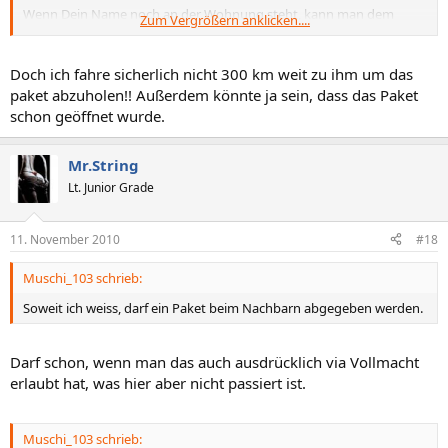
Wenn Dein Name noch an der Wohnung steht, kann man dem
Zum Vergrößern anklicken....
Boten eigentlich keinen Vorwurf machen, rechtlich müsste der
Nachbar, der das Paket angenommen hat mit seiner Unterschrift
die Verantwortung übernommen haben, das das Paket bei Dir
Doch ich fahre sicherlich nicht 300 km weit zu ihm um das
ankommt.
paket abzuholen!! Außerdem könnte ja sein, dass das Paket
schon geöffnet wurde.
Mr.String
Lt. Junior Grade
11. November 2010
#18
Muschi_103 schrieb:
Soweit ich weiss, darf ein Paket beim Nachbarn abgegeben werden.
Darf schon, wenn man das auch ausdrücklich via Vollmacht
erlaubt hat, was hier aber nicht passiert ist.
Muschi_103 schrieb: