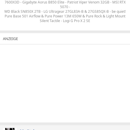
7600X3D - Gigabyte Aorus B850 Elite - Patriot Viper Venom 32GB - MSI RTX
5070 -
WD Black SN850X 2TB - LG Ultragear 27GL83A-B & 27GS85QX-B - be quiet!
Pure Base 501 Airflow & Pure Power 13M 650W & Pure Rock & Light Mount
Silent Tactile - Logi G Pro X 2 SE