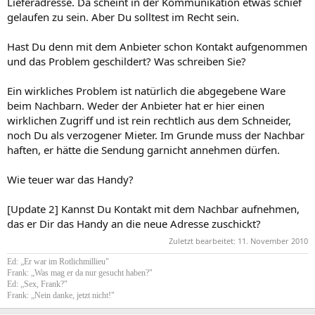
Lieferadresse. Da scheint in der Kommunikation etwas schief
gelaufen zu sein. Aber Du solltest im Recht sein.
Hast Du denn mit dem Anbieter schon Kontakt aufgenommen
und das Problem geschildert? Was schreiben Sie?
Ein wirkliches Problem ist natürlich die abgegebene Ware
beim Nachbarn. Weder der Anbieter hat er hier einen
wirklichen Zugriff und ist rein rechtlich aus dem Schneider,
noch Du als verzogener Mieter. Im Grunde muss der Nachbar
haften, er hätte die Sendung garnicht annehmen dürfen.
Wie teuer war das Handy?
[Update 2] Kannst Du Kontakt mit dem Nachbar aufnehmen,
das er Dir das Handy an die neue Adresse zuschickt?
Zuletzt bearbeitet:
11. November 2010
Ed: „Er war im Rotlichmillieu"
Frank: „Was mag er da nur gesucht haben?"
Ed: „Sex, Frank?"
Frank: „Nein danke, jetzt nicht!"