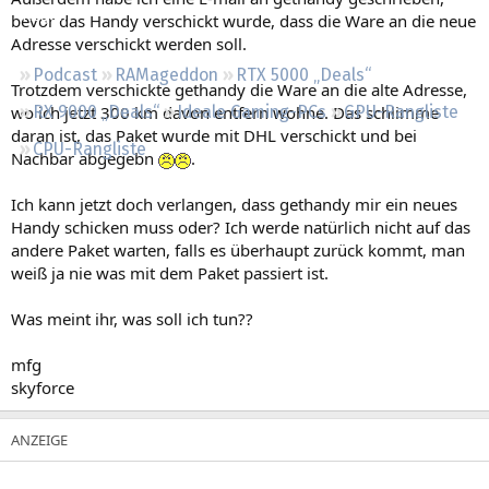
Regeln
bevor das Handy verschickt wurde, dass die Ware an die neue
Adresse verschickt werden soll.
Podcast
RAMageddon
RTX 5000 „Deals“
Trotzdem verschickte gethandy die Ware an die alte Adresse,
wo ich jetzt 300 km davon entfern wohne. Das schlimme
RX 9000 „Deals“
Ideale Gaming-PCs
GPU-Rangliste
daran ist, das Paket wurde mit DHL verschickt und bei
CPU-Rangliste
Nachbar abgegebn
.
Ich kann jetzt doch verlangen, dass gethandy mir ein neues
Handy schicken muss oder? Ich werde natürlich nicht auf das
andere Paket warten, falls es überhaupt zurück kommt, man
weiß ja nie was mit dem Paket passiert ist.
Was meint ihr, was soll ich tun??
mfg
skyforce