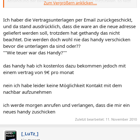
Absendung der Bestellung deine neue Adresse mitzuteilen, so liegt
Zum Vergrößern anklicken....
das Problem bei Dir. Dir wird dann wohl nichts anderes übrig
bleiben, als zum alten Nachbarn zu fahren.
Ich haber die Vertragsunterlagen per Email zurückgeschickt,
Eine Lehre sollte Dir dabei sein, Dinge zu bestellen, wenn man auch
und da stand ausdrücklich, dass die ware an die neue adresse
100%ig umgezogen ist und die Daten umgestellt hat.
geliefert werden soll, trotzdem hat gethandy das nicht
beachtet. Die werden doch wohl nie das handy verschicken
bevor die unterlagen da sind oder??
""Wie teuer war das Handy?""
das handy hab ich kostenlos dazu bekommen jedoch mit
einem vertrag von 9€ pro monat
nein ich habe leider keine Möglichkeit Kontakt mit dem
nachbar aufzunehmen
ich werde morgen anrufen und verlangen, dass die mir ein
neues handy zuschicken
Zuletzt bearbeitet:
11. November 2010
[_LuTz_]