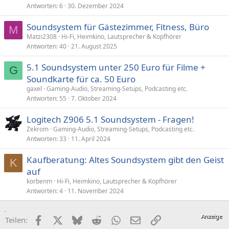
g
Antworten
6
30. Dezember 2024
e
Soundsystem für Gästezimmer, Fitness, Büro
M
Matzi2308
Hi-Fi, Heimkino, Lautsprecher & Kopfhörer
Antworten
40
21. August 2025
5.1 Soundsystem unter 250 Euro für Filme +
G
Soundkarte für ca. 50 Euro
gaxel
Gaming-Audio, Streaming-Setups, Podcasting etc.
Antworten
55
7. Oktober 2024
Logitech Z906 5.1 Soundsystem - Fragen!
Zekrom
Gaming-Audio, Streaming-Setups, Podcasting etc.
Antworten
33
11. April 2024
Kaufberatung: Altes Soundsystem gibt den Geist
K
auf
korbenm
Hi-Fi, Heimkino, Lautsprecher & Kopfhörer
Antworten
4
11. November 2024
Facebook
X (Twitter)
Bluesky
Reddit
WhatsApp
E-Mail
Link
Teilen: