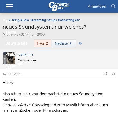
Hauptmenü
Anmelden
Gaming-Audio, Streaming-Setups, Podcasting etc.
Ticker
neues Soundsystem, nur welches?
Tests
E
E
calNixo
14. Juni 2009
r
r
Letzte
Downloads
1 von 2
Nächste
s
s
t
t
e
e
calNixo
Preisvergleich
l
l
Commander
l
l
Forum
e
t
r
a
14. Juni 2009
#1
Aktuelles
m
Hallo,
Empfohlene Inhalte
also ich möchte mir demnächst ein neues Soundsystem
Neue Beiträge
kaufen.
Neueste Aktivitäten
Genutzt wird es überwiegend zum Musik hören aber auch
mal zum Zocken oder Film schauen.
Leserartikel