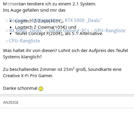
Momentan tendiere ich zu einem 2.1 System.
Regeln
Ins Auge gefallen sind mir das
Logitech Z-2300(105€),
Podcast
RAMageddon
RTX 5000 „Deals“
Logitech Z Cinema(105€) und
RX 9000 „Deals“
Ideale Gaming-PCs
GPU-Rangliste
Teufel Concept F(200€), als 5.1 Alternative.
CPU-Rangliste
Was haltet ihr von diesen? Lohnt sich der Aufpreis des Teufel
Systems klanglich?
Zu beschallendes Zimmer ist 25m² groß, Soundkarte eine
Creative X-Fi Pro Gamer.
Danke schonmal