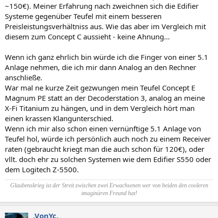
~150€). Meiner Erfahrung nach zweichnen sich die Edifier
Systeme gegenüber Teufel mit einem besseren
Preisleistungsverhältniss aus. Wie das aber im Vergleich mit
diesem zum Concept C aussieht - keine Ahnung...
Wenn ich ganz ehrlich bin würde ich die Finger von einer 5.1
Anlage nehmen, die ich mir dann Analog an den Rechner
anschließe.
War mal ne kurze Zeit gezwungen mein Teufel Concept E
Magnum PE statt an der Decoderstation 3, analog an meine
X-Fi Titanium zu hängen, und in dem Vergleich hört man
einen krassen Klangunterschied.
Wenn ich mir also schon einen vernünftige 5.1 Anlage von
Teufel hol, würde ich persönlich auch noch zu einem Receiver
raten (gebraucht kriegt man die auch schon für 120€), oder
vllt. doch ehr zu solchen Systemen wie dem Edifier S550 oder
dem Logitech Z-5500.
Glaubenskrieg ist der Streit zwischen zwei Erwachsenen wer von beiden den cooleren
imaginären Freund hat!
.VonYc.