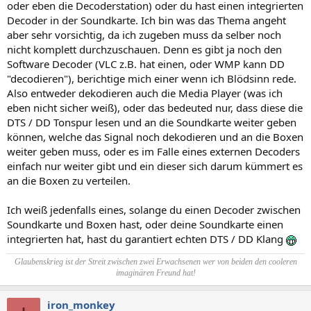
oder eben die Decoderstation) oder du hast einen integrierten
Decoder in der Soundkarte. Ich bin was das Thema angeht
aber sehr vorsichtig, da ich zugeben muss da selber noch
nicht komplett durchzuschauen. Denn es gibt ja noch den
Software Decoder (VLC z.B. hat einen, oder WMP kann DD
"decodieren"), berichtige mich einer wenn ich Blödsinn rede.
Also entweder dekodieren auch die Media Player (was ich
eben nicht sicher weiß), oder das bedeuted nur, dass diese die
DTS / DD Tonspur lesen und an die Soundkarte weiter geben
können, welche das Signal noch dekodieren und an die Boxen
weiter geben muss, oder es im Falle eines externen Decoders
einfach nur weiter gibt und ein dieser sich darum kümmert es
an die Boxen zu verteilen.
Ich weiß jedenfalls eines, solange du einen Decoder zwischen
Soundkarte und Boxen hast, oder deine Soundkarte einen
integrierten hat, hast du garantiert echten DTS / DD Klang
Glaubenskrieg ist der Streit zwischen zwei Erwachsenen wer von beiden den cooleren
imaginären Freund hat!
iron_monkey