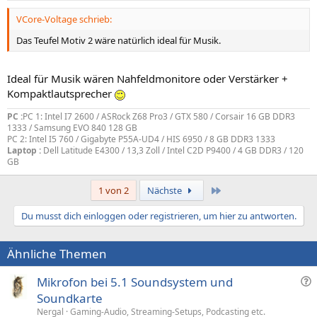
VCore-Voltage schrieb:
Das Teufel Motiv 2 wäre natürlich ideal für Musik.
Ideal für Musik wären Nahfeldmonitore oder Verstärker +
Kompaktlautsprecher
PC :
PC 1: Intel I7 2600 / ASRock Z68 Pro3 / GTX 580 / Corsair 16 GB DDR3
1333 / Samsung EVO 840 128 GB
PC 2: Intel I5 760 / Gigabyte P55A-UD4 / HIS 6950 / 8 GB DDR3 1333
Laptop :
Dell Latitude E4300 / 13,3 Zoll / Intel C2D P9400 / 4 GB DDR3 / 120
GB
Letzte
1 von 2
Nächste
Du musst dich einloggen oder registrieren, um hier zu antworten.
Ähnliche Themen
F
Mikrofon bei 5.1 Soundsystem und
r
Soundkarte
a
Nergal
Gaming-Audio, Streaming-Setups, Podcasting etc.