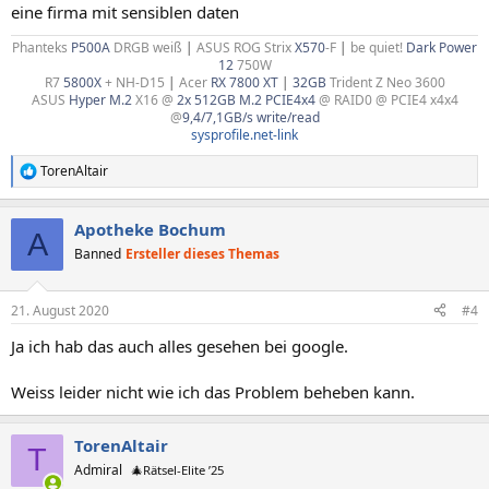
eine firma mit sensiblen daten
Phanteks
P500A
DRGB weiß
|
ASUS ROG Strix
X570
-F
|
be quiet!
Dark Power
12
750W
R7
5800X
+ NH-D15
|
Acer
RX 7800 XT
|
32GB
Trident Z Neo 3600
ASUS
Hyper M.2
X16 @
2x 512GB M.2 PCIE4x4
@ RAID0 @ PCIE4 x4x4
@
9,4/7,1GB/s write/read
sysprofile.net-link
TorenAltair
R
e
a
Apotheke Bochum
k
A
t
Banned
Ersteller dieses Themas
i
o
n
21. August 2020
#4
e
n
Ja ich hab das auch alles gesehen bei google.
:
Weiss leider nicht wie ich das Problem beheben kann.
TorenAltair
T
Admiral
🎄Rätsel-Elite ’25