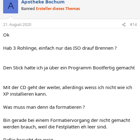
Apotheke Bochum
k
A
t
Banned
Ersteller dieses Themas
i
o
n
21. August 2020
#14
e
n
Ok
:
Hab 3 Rohlinge, einfach nur das ISO drauf Brennen ?
Den Stick hatte ich ja über ein Programm Bootfertig gemacht
Mit der CD geht der weiter, allerdings weiss ich nicht wie ich
XP installieren kann.
Was muss man denn da formatieren ?
Bin gerade bei einem Formatiervorgang der nicht gemacht
werden brauch, weil die Festplatten eh leer sind.
Dafür braucht der ewig