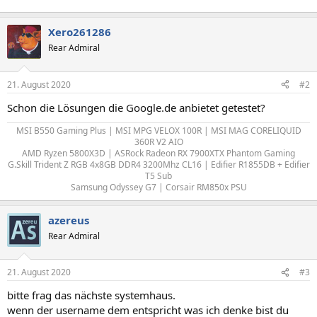
Xero261286
Rear Admiral
21. August 2020
#2
Schon die Lösungen die Google.de anbietet getestet?
MSI B550 Gaming Plus | MSI MPG VELOX 100R | MSI MAG CORELIQUID
360R V2 AIO
AMD Ryzen 5800X3D | ASRock Radeon RX 7900XTX Phantom Gaming
G.Skill Trident Z RGB 4x8GB DDR4 3200Mhz CL16 | Edifier R1855DB + Edifier
T5 Sub
Samsung Odyssey G7 | Corsair RM850x PSU​
azereus
Rear Admiral
21. August 2020
#3
bitte frag das nächste systemhaus.
wenn der username dem entspricht was ich denke bist du