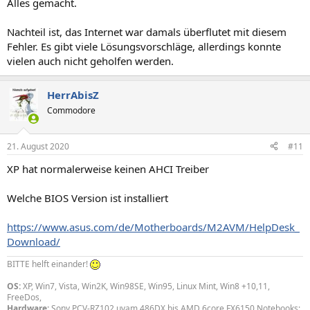
Alles gemacht.
Nachteil ist, das Internet war damals überflutet mit diesem
Fehler. Es gibt viele Lösungsvorschläge, allerdings konnte
vielen auch nicht geholfen werden.
HerrAbisZ
Commodore
21. August 2020
#11
XP hat normalerweise keinen AHCI Treiber
Welche BIOS Version ist installiert
https://www.asus.com/de/Motherboards/M2AVM/HelpDesk_
Download/
BITTE helft einander!
OS:
XP, Win7, Vista, Win2K, Win98SE, Win95, Linux Mint, Win8 +10,11,
FreeDos,
Hardware:
Sony PCV-RZ102 uvam 486DX bis AMD 6core FX6150 Notebooks: