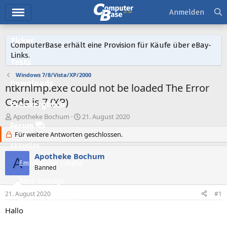
Hauptmenü
Anmelden
Ticker
ComputerBase erhält eine Provision für Käufe über eBay-
Links.
Tests
Windows 7/8/Vista/XP/2000
Downloads
ntkrnlmp.exe could not be loaded The Error
Code is 7 (XP)
Preisvergleich
E
E
Apotheke Bochum
21. August 2020
r
r
Forum
s
Für weitere Antworten geschlossen.
s
t
t
Aktuelles
e
e
Apotheke Bochum
A
l
l
Empfohlene Inhalte
Banned
l
l
e
t
Neue Beiträge
r
a
21. August 2020
#1
m
Neueste Aktivitäten
Hallo
Leserartikel