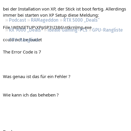
Regeln
bei der Installation von XP, der Stick ist boot fertig. Allerdings
immer bei starten von XP Setup diese Meldung:
Podcast
RAMageddon
RTX 5000 „Deals“
File \WINSETUP\XPpSP3\I386\ntkrnlmp.exe
RX 9000 „Deals“
Ideale Gaming-PCs
GPU-Rangliste
could not be loadet
CPU-Rangliste
The Error Code is 7
Was genau ist das für ein Fehler ?
Wie kann ich das beheben ?