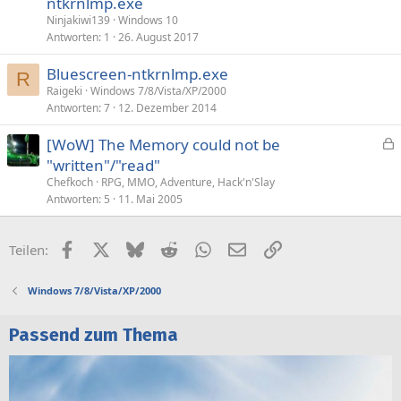
ntkrnlmp.exe
Ninjakiwi139
Windows 10
Antworten
1
26. August 2017
Bluescreen-ntkrnlmp.exe
R
Raigeki
Windows 7/8/Vista/XP/2000
Antworten
7
12. Dezember 2014
[WoW] The Memory could not be
e
"written"/"read"
s
Chefkoch
RPG, MMO, Adventure, Hack'n'Slay
p
Antworten
5
11. Mai 2005
e
r
Facebook
X (Twitter)
Bluesky
Reddit
WhatsApp
E-Mail
Link
Teilen:
r
t
Windows 7/8/Vista/XP/2000
Passend zum Thema