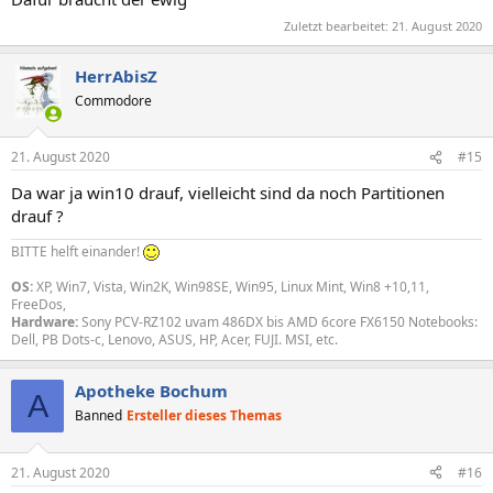
Zuletzt bearbeitet:
21. August 2020
HerrAbisZ
Commodore
21. August 2020
#15
Da war ja win10 drauf, vielleicht sind da noch Partitionen
drauf ?
BITTE helft einander!
OS:
XP, Win7, Vista, Win2K, Win98SE, Win95, Linux Mint, Win8 +10,11,
FreeDos,
Hardware:
Sony PCV-RZ102 uvam 486DX bis AMD 6core FX6150 Notebooks:
Dell, PB Dots-c, Lenovo, ASUS, HP, Acer, FUJI. MSI, etc.
Apotheke Bochum
A
Banned
Ersteller dieses Themas
21. August 2020
#16