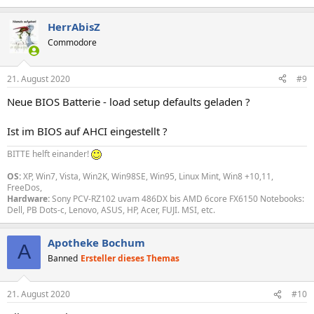
HerrAbisZ
Commodore
21. August 2020
#9
Neue BIOS Batterie - load setup defaults geladen ?
Ist im BIOS auf AHCI eingestellt ?
BITTE helft einander!
OS:
XP, Win7, Vista, Win2K, Win98SE, Win95, Linux Mint, Win8 +10,11,
FreeDos,
Hardware:
Sony PCV-RZ102 uvam 486DX bis AMD 6core FX6150 Notebooks:
Dell, PB Dots-c, Lenovo, ASUS, HP, Acer, FUJI. MSI, etc.
Apotheke Bochum
A
Banned
Ersteller dieses Themas
21. August 2020
#10