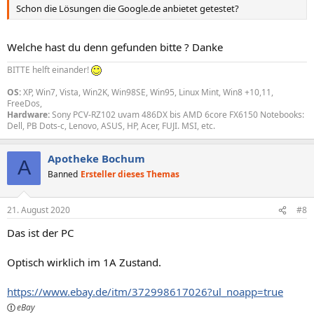
Schon die Lösungen die Google.de anbietet getestet?
Welche hast du denn gefunden bitte ? Danke
BITTE helft einander!
OS:
XP, Win7, Vista, Win2K, Win98SE, Win95, Linux Mint, Win8 +10,11,
FreeDos,
Hardware:
Sony PCV-RZ102 uvam 486DX bis AMD 6core FX6150 Notebooks:
Dell, PB Dots-c, Lenovo, ASUS, HP, Acer, FUJI. MSI, etc.
Apotheke Bochum
A
Banned
Ersteller dieses Themas
21. August 2020
#8
Das ist der PC
Optisch wirklich im 1A Zustand.
https://www.ebay.de/itm/372998617026?ul_noapp=true