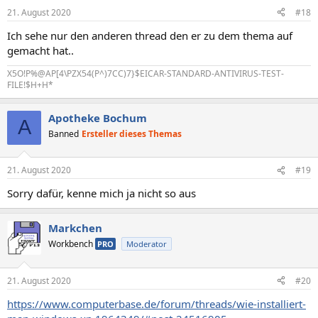
21. August 2020
#18
Ich sehe nur den anderen thread den er zu dem thema auf
gemacht hat..
X5O!P%@AP[4\PZX54(P^)7CC)7}$EICAR-STANDARD-ANTIVIRUS-TEST-
FILE!$H+H*
Apotheke Bochum
A
Banned
Ersteller dieses Themas
21. August 2020
#19
Sorry dafür, kenne mich ja nicht so aus
Markchen
Workbench
PRO
Moderator
21. August 2020
#20
https://www.computerbase.de/forum/threads/wie-installiert-