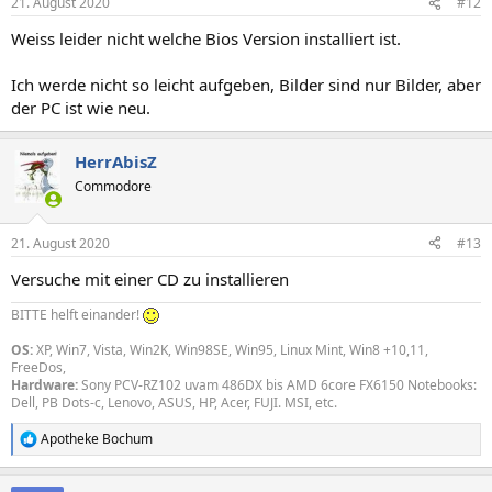
21. August 2020
#12
Weiss leider nicht welche Bios Version installiert ist.
Ich werde nicht so leicht aufgeben, Bilder sind nur Bilder, aber
der PC ist wie neu.
HerrAbisZ
Commodore
21. August 2020
#13
Versuche mit einer CD zu installieren
BITTE helft einander!
OS:
XP, Win7, Vista, Win2K, Win98SE, Win95, Linux Mint, Win8 +10,11,
FreeDos,
Hardware:
Sony PCV-RZ102 uvam 486DX bis AMD 6core FX6150 Notebooks:
Dell, PB Dots-c, Lenovo, ASUS, HP, Acer, FUJI. MSI, etc.
Apotheke Bochum
R
e
a