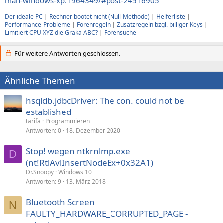
man-windows-xp.1964349/#post-24516905
Der ideale PC
|
Rechner bootet nicht (Null-Methode)
|
Helferliste
|
Performance-Probleme
|
Forenregeln
|
Zusatzregeln bzgl. billiger Keys
|
Limitiert CPU XYZ die Graka ABC?
|
Forensuche
Für weitere Antworten geschlossen.
Ähnliche Themen
hsqldb.jdbcDriver: The con. could not be
established
tarifa
Programmieren
Antworten
0
18. Dezember 2020
Stop! wegen ntkrnlmp.exe
D
(nt!RtlAvlInsertNodeEx+0x32A1)
Dr.Snoopy
Windows 10
Antworten
9
13. März 2018
Bluetooth Screen
N
FAULTY_HARDWARE_CORRUPTED_PAGE -