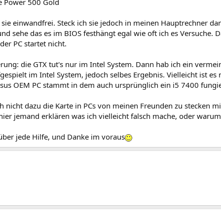
e Power 500 Gold
 sie einwandfrei. Steck ich sie jedoch in meinen Hauptrechner dann
nd sehe das es im BIOS festhängt egal wie oft ich es Versuche. Da
er PC startet nicht.
rung: die GTX tut's nur im Intel System. Dann hab ich ein verme
gespielt im Intel System, jedoch selbes Ergebnis. Vielleicht ist 
sus OEM PC stammt in dem auch ursprünglich ein i5 7400 fungie
h nicht dazu die Karte in PCs von meinen Freunden zu stecken mi
hier jemand erklären was ich vielleicht falsch mache, oder warum 
über jede Hilfe, und Danke im voraus