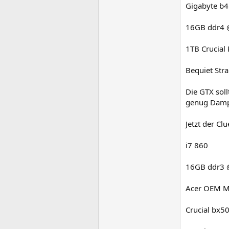
Gigabyte b4
16GB ddr4 
1TB Crucial
Bequiet Str
Die GTX sol
genug Dampf
Jetzt der Cl
i7 860
16GB ddr3
Acer OEM Ma
Crucial bx5