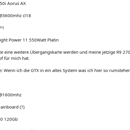
50i Aorus AX
@3600mhz cl18
 P1
aight Power 11 550Watt Platin
lte eine weitere Übergangskarte werden und meine jetzige R9 270
 für mich hat.
ue: Wenn ich die GTX in ein altes System was ich hier so rumstehe
 @1600mhz
inboard (?)
00 120Gb