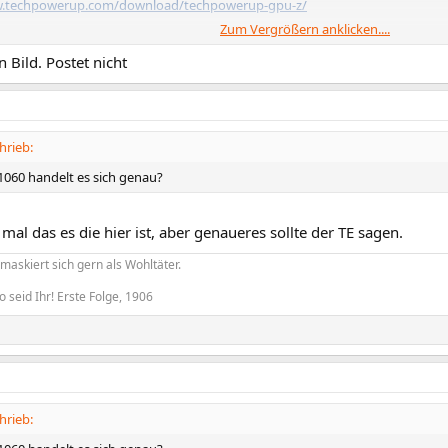
w.techpowerup.com/download/techpowerup-gpu-z/
Zum Vergrößern anklicken....
n Bild. Postet nicht
hrieb:
060 handelt es sich genau?
mal das es die hier ist, aber genaueres sollte der TE sagen.
askiert sich gern als Wohltäter.
o seid Ihr! Erste Folge, 1906
hrieb: