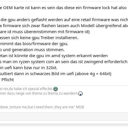
 OEM karte ist kann es sein das diese ein firmware lock hat also f
ie gpu anders geflasht werden auf eine retail firmware was nich
ia firmware sich zwar flashen lassen auch Modell übergreifend ab
ware id muss übereinstimmen mit firmware id)
ssen sich keine gpu Treiber installieren.
nimmt das bios/firmware der gpu.
hip und generation muss stimmen.
tan ist könnte die gpu im amd system erkannt werden
man im ryzen system csm an sein das ist zwingend erforderlich
in uefi kann bzw nur in 32bit.
ultiert dann in schwarzes Bild im uefi (above 4g = 64bit)
 Pflicht
t nix,da habe ich spezial effeckts
mmer dazu neige von thema zu thema zu wandern.
e done ,torture me,but I need them ,they are me" MDB