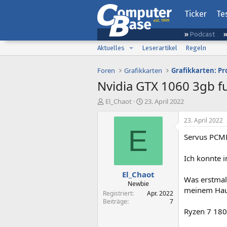
Ticker
Te
Podcast
Aktuelles
Leserartikel
Regeln
Foren
Grafikkarten
Grafikkarten: Pr
Nvidia GTX 1060 3gb fu
E
E
El_Chaot
23. April 2022
r
r
s
s
23. April 2022
t
t
E
Servus PCM
e
e
l
l
l
l
Ich konnte 
e
t
El_Chaot
r
a
Was erstmal 
m
Newbie
meinem Haup
Registriert
Apr. 2022
Beiträge
7
Ryzen 7 18