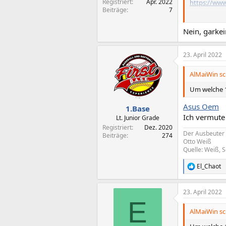
Registriert
Apr. 2022
https://ww
Beiträge
7
Mfg.
Nein, garkei
23. April 2022
AlMaiWin sc
Um welche 1
Asus Oem
1.Base
Ich vermute 
Lt. Junior Grade
Registriert
Dez. 2020
Der Ausbeuter m
Beiträge
274
Otto Weiß
Quelle: Weiß, S
El_Chaot
R
e
a
23. April 2022
k
E
t
i
AlMaiWin sc
o
n