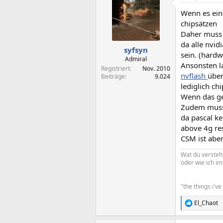
Wenn es eine
chipsätzen
Daher muss d
da alle nvid
syfsyn
sein. (hard
Admiral
Ansonsten la
Registriert
Nov. 2010
nvflash
über
Beiträge
9.024
lediglich c
Wenn das ge
Zudem muss 
da pascal ke
above 4g res
CSM ist aber
Wat du verstehs
oder wie ich i
"the things i'v
El_Chaot
R
e
a