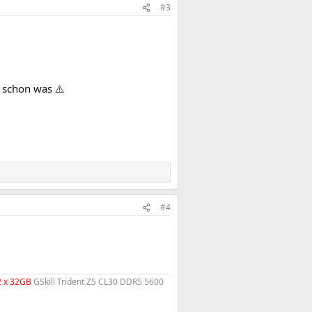
#3
e schon was ⚠️
#4
2 x 32GB
GSkill Trident Z5 CL30 DDR5 5600