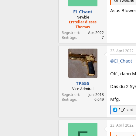
Um welche 1
e
n
Asus Blowe
El_Chaot
:
Newbie
Ersteller dieses
Themas
Registriert
Apr. 2022
Beiträge
7
23. April 2022
@El_Chaot
OK , dann M
TP555
Das du 2 Sys
Vice Admiral
Registriert
Juni 2013
Mfg.
Beiträge
6.649
El_Chaot
R
e
a
23. April 2022
k
t