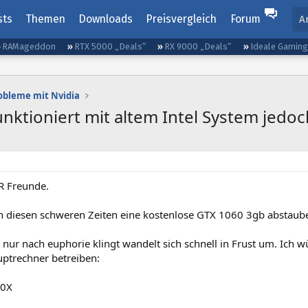
sts
Themen
Downloads
Preisvergleich
Forum
A
RAMageddon
RTX 5000 „Deals“
RX 9000 „Deals“
Ideale Gamin
obleme mit Nvidia
nktioniert mit altem Intel System jedoc
R Freunde.
in diesen schweren Zeiten eine kostenlose GTX 1060 3gb abstaub
nur nach euphorie klingt wandelt sich schnell in Frust um. Ich 
trechner betreiben:
00X