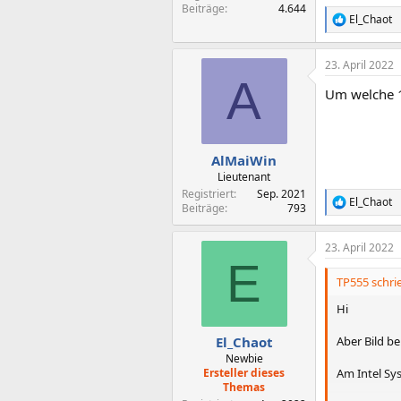
Beiträge
4.644
El_Chaot
R
e
a
23. April 2022
k
A
t
Um welche 1
i
o
n
e
n
AlMaiWin
:
Lieutenant
Registriert
Sep. 2021
El_Chaot
R
Beiträge
793
e
a
23. April 2022
k
E
t
i
TP555 schri
o
n
Hi
e
n
Aber Bild b
El_Chaot
:
Newbie
Am Intel Sys
Ersteller dieses
Themas