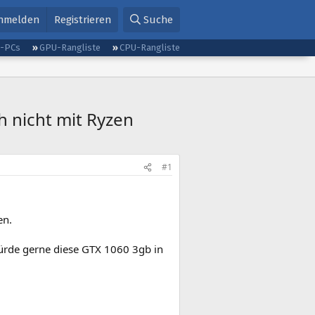
nmelden
Registrieren
Suche
g-PCs
GPU-Rangliste
CPU-Rangliste
h nicht mit Ryzen
#1
en.
würde gerne diese GTX 1060 3gb in