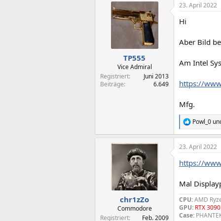
23. April 2022
k
t
Hi
i
o
n
Aber Bild b
e
n
TP555
Am Intel Sys
:
Vice Admiral
Registriert
Juni 2013
https://ww
Beiträge
6.649
Mfg.
Powl_0
un
R
e
a
23. April 2022
k
t
https://www
i
o
n
Mal Display
e
n
chr1zZo
CPU:
AMD Ryze
:
GPU:
RTX 3090
Commodore
Case:
PHANTE
Registriert
Feb. 2009