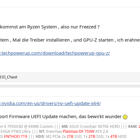
ekommst am Ryzen System , also nur Freezed ?
tem , Mal die Treiber installieren , und GPU-Z starten , ich erahn
w.techpowerup.com/download/techpowerup-gpu-z/
d
El_Chaot
.nvidia.com/en-us/drivers/nv-uefi-update-x64/
port Firmware UEFI Update machen, das bewirkt wunder
n 9 7950X3D @ EKWB Custom |||
MB:
ASUS Crosshair X670E HERO |||
RAM:
EVGA FTW3 Ultra |||
NT:
Enermax
Platimax DF 750W
ATX 2.4
KS
ENTHOO 719
|||
HDD:
M2 PCIe 2x
2TB
SSD, 1x
2TB
SSD, 1x
4TB
HDD