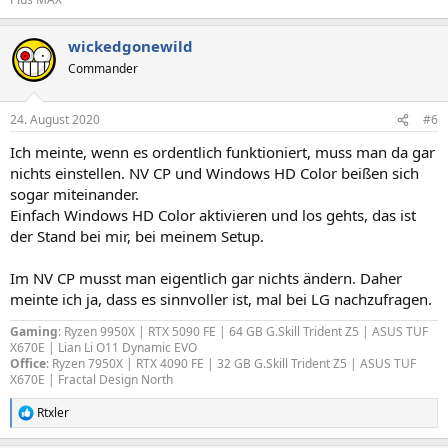
wickedgonewild
Commander
24. August 2020
#6
Ich meinte, wenn es ordentlich funktioniert, muss man da gar
nichts einstellen. NV CP und Windows HD Color beißen sich
sogar miteinander.
Einfach Windows HD Color aktivieren und los gehts, das ist
der Stand bei mir, bei meinem Setup.
Im NV CP musst man eigentlich gar nichts ändern. Daher
meinte ich ja, dass es sinnvoller ist, mal bei LG nachzufragen.
Gaming
: Ryzen 9950X | RTX 5090 FE | 64 GB G.Skill Trident Z5 | ASUS TUF
X670E | Lian Li O11 Dynamic EVO
Office
: Ryzen 7950X |
RTX 4090 FE
| 32 GB G.Skill Trident Z5 | ASUS TUF
X670E | Fractal Design North
Rtxler
R
e