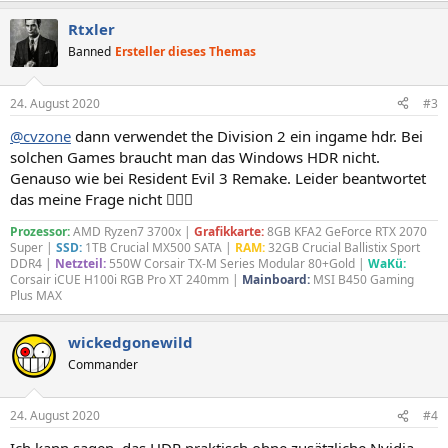
a
Rtxler
k
t
Banned
Ersteller dieses Themas
i
o
n
24. August 2020
#3
e
n
@cvzone
dann verwendet the Division 2 ein ingame hdr. Bei
:
solchen Games braucht man das Windows HDR nicht.
Genauso wie bei Resident Evil 3 Remake. Leider beantwortet
das meine Frage nicht 🙆🏽‍♂️
Prozessor:
AMD Ryzen7 3700x |
Grafikkarte:
8GB KFA2 GeForce RTX 2070
Super |
SSD:
1TB Crucial MX500 SATA |
RAM:
32GB Crucial Ballistix Sport
DDR4 |
Netzteil:
550W Corsair TX-M Series Modular 80+Gold |
WaKü:
Corsair iCUE H100i RGB Pro XT 240mm |
Mainboard:
MSI B450 Gaming
Plus MAX
wickedgonewild
Commander
24. August 2020
#4