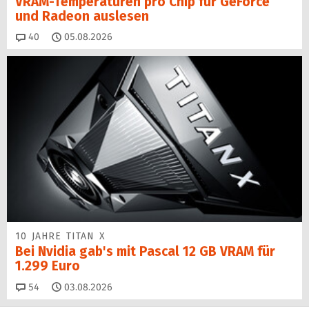
VRAM-Temperaturen pro Chip für GeForce
und Radeon auslesen
Kommentare
40
05.08.2026
10 JAHRE TITAN X
Bei Nvidia gab's mit Pascal 12 GB VRAM für
1.299 Euro
Kommentare
54
03.08.2026