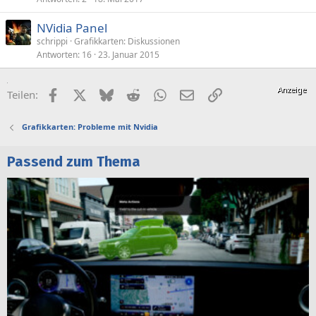
NVidia Panel
schrippi
Grafikkarten: Diskussionen
Antworten
16
23. Januar 2015
Facebook
X (Twitter)
Bluesky
Reddit
WhatsApp
E-Mail
Link
Teilen:
Grafikkarten: Probleme mit Nvidia
Passend zum Thema