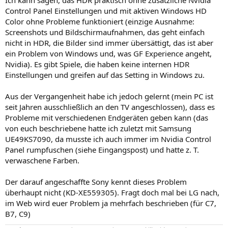
Ich kann sagen, das HDR praktisch ohne zusätzliche Nvidia
Control Panel Einstellungen und mit aktiven Windows HD
Color ohne Probleme funktioniert (einzige Ausnahme:
Screenshots und Bildschirmaufnahmen, das geht einfach
nicht in HDR, die Bilder sind immer übersättigt, das ist aber
ein Problem von Windows und, was GF Experience angeht,
Nvidia). Es gibt Spiele, die haben keine internen HDR
Einstellungen und greifen auf das Setting in Windows zu.
Aus der Vergangenheit habe ich jedoch gelernt (mein PC ist
seit Jahren ausschließlich an den TV angeschlossen), dass es
Probleme mit verschiedenen Endgeräten geben kann (das
von euch beschriebene hatte ich zuletzt mit Samsung
UE49KS7090, da musste ich auch immer im Nvidia Control
Panel rumpfuschen (siehe Eingangspost) und hatte z. T.
verwaschene Farben.
Der darauf angeschaffte Sony kennt dieses Problem
überhaupt nicht (KD-XE559305). Fragt doch mal bei LG nach,
im Web wird euer Problem ja mehrfach beschrieben (für C7,
B7, C9)