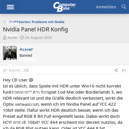
Hauptmenü
Anmelden
Grafikkarten: Probleme mit Nvidia
Ticker
Nvidia Panel HDR Konfig
Tests
E
E
Rtxler
24. August 2020
r
r
Downloads
s
s
Rtxler
t
t
Banned
e
e
Preisvergleich
l
l
l
l
24. August 2020
#1
Forum
e
t
r
a
Hey CB User 😄
Aktuelles
m
Ist es üblich, dass Spiele mit HDR unter Win10 nicht korrekt
funktionieren? Am Beispiel Cod Mw oder Borderlands 3, wo
Empfohlene Inhalte
HDR relevant ist und die Grafik deutlich verbessert, wirkt die
Neue Beiträge
Optik verwaschen, wenn ich im Nvidia Panel auf YCC 422
10bit stelle. Dafür wirkt HDR deutlich besser, wenn ich das
Neueste Aktivitäten
Preset auf RGB 8 Bit Full eingestellt lasse. Dabei wirkt doch
HDR erst ab 10bit? YCC 444 erscheint mir derzeit nutzlos, da
Leserartikel
ich da RGB 8bit nutzen kann. Oder ist YCC 444 8 bit