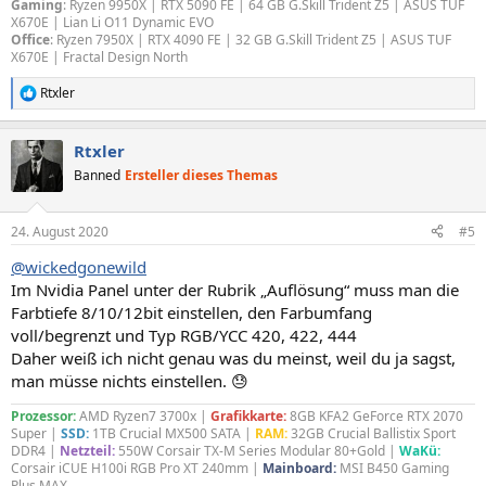
Gaming
: Ryzen 9950X | RTX 5090 FE | 64 GB G.Skill Trident Z5 | ASUS TUF
X670E | Lian Li O11 Dynamic EVO
Office
: Ryzen 7950X |
RTX 4090 FE
| 32 GB G.Skill Trident Z5 | ASUS TUF
X670E | Fractal Design North
Rtxler
R
e
a
Rtxler
k
t
Banned
Ersteller dieses Themas
i
o
n
24. August 2020
#5
e
n
@wickedgonewild
:
Im Nvidia Panel unter der Rubrik „Auflösung“ muss man die
Farbtiefe 8/10/12bit einstellen, den Farbumfang
voll/begrenzt und Typ RGB/YCC 420, 422, 444
Daher weiß ich nicht genau was du meinst, weil du ja sagst,
man müsse nichts einstellen. 😓
Prozessor:
AMD Ryzen7 3700x |
Grafikkarte:
8GB KFA2 GeForce RTX 2070
Super |
SSD:
1TB Crucial MX500 SATA |
RAM:
32GB Crucial Ballistix Sport
DDR4 |
Netzteil:
550W Corsair TX-M Series Modular 80+Gold |
WaKü:
Corsair iCUE H100i RGB Pro XT 240mm |
Mainboard:
MSI B450 Gaming
Plus MAX