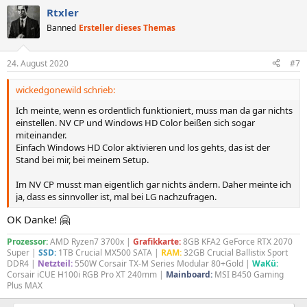
a
Rtxler
k
t
Banned
Ersteller dieses Themas
i
o
n
24. August 2020
#7
e
n
wickedgonewild schrieb:
:
Ich meinte, wenn es ordentlich funktioniert, muss man da gar nichts
einstellen. NV CP und Windows HD Color beißen sich sogar
miteinander.
Einfach Windows HD Color aktivieren und los gehts, das ist der
Stand bei mir, bei meinem Setup.
Im NV CP musst man eigentlich gar nichts ändern. Daher meinte ich
ja, dass es sinnvoller ist, mal bei LG nachzufragen.
OK Danke! 🤗
Prozessor:
AMD Ryzen7 3700x |
Grafikkarte:
8GB KFA2 GeForce RTX 2070
Super |
SSD:
1TB Crucial MX500 SATA |
RAM:
32GB Crucial Ballistix Sport
DDR4 |
Netzteil:
550W Corsair TX-M Series Modular 80+Gold |
WaKü:
Corsair iCUE H100i RGB Pro XT 240mm |
Mainboard:
MSI B450 Gaming
Plus MAX