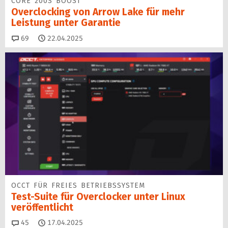
CORE 200S BOOST
Overclocking von Arrow Lake für mehr
Leistung unter Garantie
Kommentare
69
22.04.2025
OCCT FÜR FREIES BETRIEBSSYSTEM
Test-Suite für Overclocker unter Linux
veröffentlicht
Kommentare
45
17.04.2025