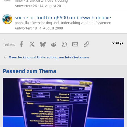
fnnor
Grafikkarten: Overclocking
Antworten
26
14. August 2011
suche oc Tool für q6600 und p5wdh deluxe
poohkilla
Overclocking und Undervolting von Intel-Systemen
Antworten
18
4. August 2008
Facebook
X (Twitter)
Bluesky
Reddit
WhatsApp
E-Mail
Link
Teilen:
Overclocking und Undervolting von Intel-Systemen
Passend zum Thema