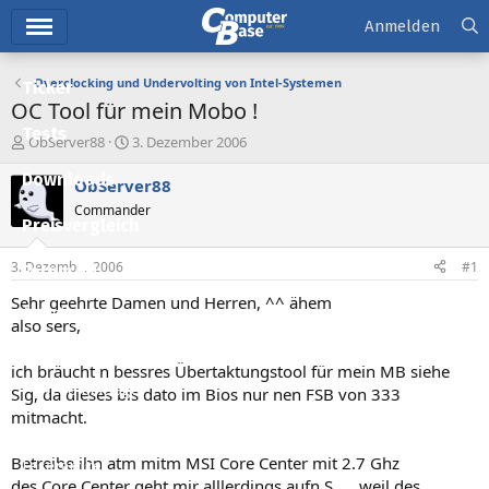
Hauptmenü
Anmelden
Overclocking und Undervolting von Intel-Systemen
Ticker
OC Tool für mein Mobo !
Tests
E
E
ObServer88
3. Dezember 2006
r
r
Downloads
s
s
ObServer88
t
t
Commander
e
e
Preisvergleich
l
l
l
l
3. Dezember 2006
#1
Forum
e
t
r
a
Sehr geehrte Damen und Herren, ^^ ähem
Aktuelles
m
also sers,
Empfohlene Inhalte
ich bräucht n bessres Übertaktungstool für mein MB siehe
Neue Beiträge
Sig, da dieses bis dato im Bios nur nen FSB von 333
mitmacht.
Neueste Aktivitäten
Betreibe ihn atm mitm MSI Core Center mit 2.7 Ghz
Leserartikel
des Core Center geht mir alllerdings aufn S..... weil des