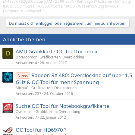
i7-4820K / 32GB Corsair RAM / 2x R9-290X / Rampage IV Extreme / Samsung
830 256GB / Corsair AX860i / Corsair 900D / Wasserkühlung by Aqua
Computer & Alphacool
Du musst dich einloggen oder registrieren, um hier zu antworten.
Ähnliche Themen
AMD Grafikkarte OC-Tool für Linux
D
DorMoordor
Grafikkarten: Overclocking
Antworten
4
28. August 2017
Radeon RX 480: Overclocking auf über 1,5
News
GHz & OC-Tool für mehr Spannung
MichaG
Grafikkarten: Diskussionen
Antworten
237
24. Oktober 2016
Suche OC Tool für Notebookgrafikkarte
Overroller
Grafikkarten: Overclocking
Antworten
7
22. Januar 2012
OC Tool für HD6970 ?