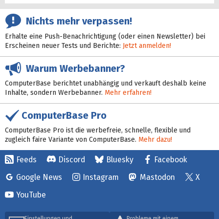
Nichts mehr verpassen!
Erhalte eine Push-Benachrichtigung (oder einen Newsletter) bei
Erscheinen neuer Tests und Berichte:
Jetzt anmelden!
Warum Werbebanner?
ComputerBase berichtet unabhängig und verkauft deshalb keine
Inhalte, sondern Werbebanner.
Mehr erfahren!
ComputerBase Pro
ComputerBase Pro ist die werbefreie, schnelle, flexible und
zugleich faire Variante von ComputerBase.
Mehr dazu!
Feeds
Discord
Bluesky
Facebook
Google News
Instagram
Mastodon
X
YouTube
Einstellungen und
Probleme mit einem