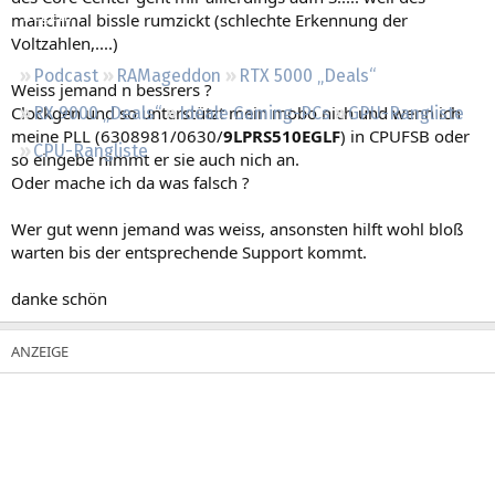
Regeln
manchmal bissle rumzickt (schlechte Erkennung der
Voltzahlen,....)
Podcast
RAMageddon
RTX 5000 „Deals“
Weiss jemand n bessrers ?
Clockgen und so unterstützt mein mobo nich und wenn ich
RX 9000 „Deals“
Ideale Gaming-PCs
GPU-Rangliste
meine PLL (6308981/0630/
9LPRS510EGLF
) in CPUFSB oder
CPU-Rangliste
so eingebe nimmt er sie auch nich an.
Oder mache ich da was falsch ?
Wer gut wenn jemand was weiss, ansonsten hilft wohl bloß
warten bis der entsprechende Support kommt.
danke schön