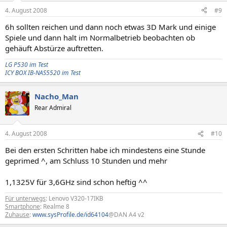
4. August 2008
#9
6h sollten reichen und dann noch etwas 3D Mark und einige
Spiele und dann halt im Normalbetrieb beobachten ob
gehäuft Abstürze auftretten.
LG P530 im Test
ICY BOX IB-NAS5520 im Test
Nacho_Man
Rear Admiral
4. August 2008
#10
Bei den ersten Schritten habe ich mindestens eine Stunde
geprimed ^, am Schluss 10 Stunden und mehr
1,1325V für 3,6GHz sind schon heftig ^^
Für unterwegs
: Lenovo V320-17IKB
Smartphone
: Realme 8
Zuhause
:
www.sysProfile.de/id64104
@DAN A4 v2