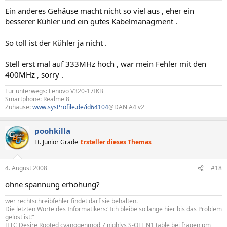
Ein anderes Gehäuse macht nicht so viel aus , eher ein
besserer Kühler und ein gutes Kabelmanagment .
So toll ist der Kühler ja nicht .
Stell erst mal auf 333MHz hoch , war mein Fehler mit den
400MHz , sorry .
Für unterwegs
: Lenovo V320-17IKB
Smartphone
: Realme 8
Zuhause
:
www.sysProfile.de/id64104
@DAN A4 v2
poohkilla
Lt. Junior Grade
Ersteller dieses Themas
4. August 2008
#18
ohne spannung erhöhung?
wer rechtschreibfehler findet darf sie behalten.
Die letzten Worte des Informatikers:"Ich bleibe so lange hier bis das Problem
gelöst ist!"
HTC Desire Rooted cyanogenmod 7 nighlys S-OFF N1 table bei fragen pm