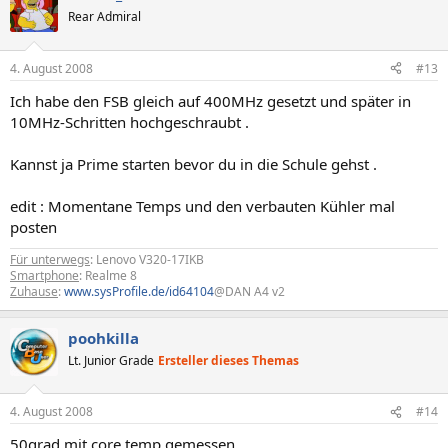
Rear Admiral
4. August 2008
#13
Ich habe den FSB gleich auf 400MHz gesetzt und später in
10MHz-Schritten hochgeschraubt .
Kannst ja Prime starten bevor du in die Schule gehst .
edit : Momentane Temps und den verbauten Kühler mal
posten
Für unterwegs
: Lenovo V320-17IKB
Smartphone
: Realme 8
Zuhause
:
www.sysProfile.de/id64104
@DAN A4 v2
poohkilla
Lt. Junior Grade
Ersteller dieses Themas
4. August 2008
#14
50grad mit core temp gemessen