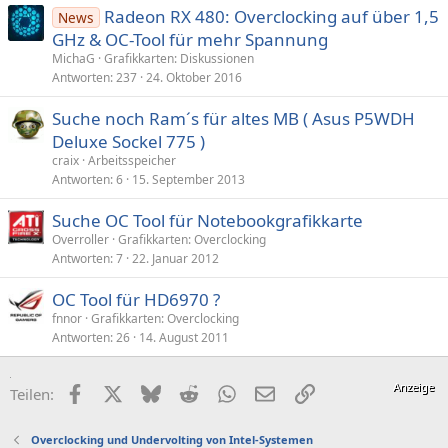
Radeon RX 480: Overclocking auf über 1,5
News
GHz & OC-Tool für mehr Spannung
MichaG
Grafikkarten: Diskussionen
Antworten
237
24. Oktober 2016
Suche noch Ram´s für altes MB ( Asus P5WDH
Deluxe Sockel 775 )
craix
Arbeitsspeicher
Antworten
6
15. September 2013
Suche OC Tool für Notebookgrafikkarte
Overroller
Grafikkarten: Overclocking
Antworten
7
22. Januar 2012
OC Tool für HD6970 ?
fnnor
Grafikkarten: Overclocking
Antworten
26
14. August 2011
Facebook
X (Twitter)
Bluesky
Reddit
WhatsApp
E-Mail
Link
Teilen:
Overclocking und Undervolting von Intel-Systemen