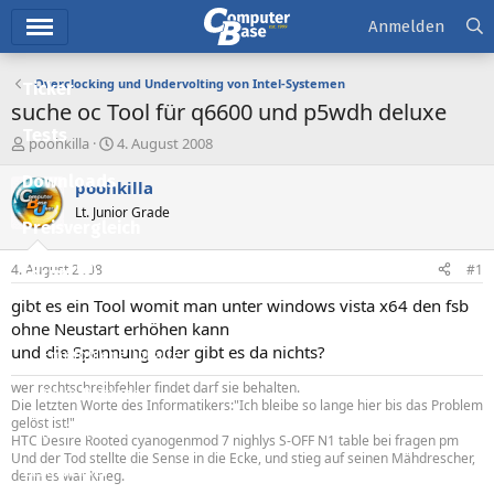
Hauptmenü
Anmelden
Overclocking und Undervolting von Intel-Systemen
Ticker
suche oc Tool für q6600 und p5wdh deluxe
Tests
E
E
poohkilla
4. August 2008
r
r
Downloads
s
s
poohkilla
t
t
Lt. Junior Grade
e
e
Preisvergleich
l
l
l
l
4. August 2008
#1
Forum
e
t
r
a
gibt es ein Tool womit man unter windows vista x64 den fsb
Aktuelles
m
ohne Neustart erhöhen kann
und die Spannung oder gibt es da nichts?
Empfohlene Inhalte
wer rechtschreibfehler findet darf sie behalten.
Neue Beiträge
Die letzten Worte des Informatikers:"Ich bleibe so lange hier bis das Problem
gelöst ist!"
Neueste Aktivitäten
HTC Desire Rooted cyanogenmod 7 nighlys S-OFF N1 table bei fragen pm
Und der Tod stellte die Sense in die Ecke, und stieg auf seinen Mähdrescher,
Leserartikel
denn es war Krieg.