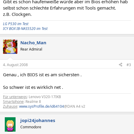
Gibt es schon haufenweiße würde aber im Bios erhöhen hab
selbst schon schlechte Erfahrungen mit Tools gemacht.
z.B. Clockgen.
LG P530 im Test
ICY BOX IB-NAS5520 im Test
Nacho_Man
Rear Admiral
4. August 2008
#3
Genau , ich BIOS ist es am sichersten .
So schwer ist es wirklich net .
Für unterwegs
: Lenovo V320-17IKB
Smartphone
: Realme 8
Zuhause
:
www.sysProfile.de/id64104
@DAN A4 v2
jopi24johannes
Commodore