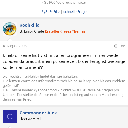
4Gb PC6400 Crucials Tracer​
-------------------------------------------------​
SySpRoFiLe
|
schnelle Frage
poohkilla
Lt. Junior Grade
Ersteller dieses Themas
4. August 2008
#8
k hab ur keine lsut vist mit allen programeen immer wieder
zuladen da braucht mein pc seine zeit bis er fertig ist wielange
sollte man primen??
wer rechtschreibfehler findet darf sie behalten.
Die letzten Worte des Informatikers:"Ich bleibe so lange hier bis das Problem
gelöst ist!"
HTC Desire Rooted cyanogenmod 7 nighlys S-OFF N1 table bei fragen pm
Und der Tod stellte die Sense in die Ecke, und stieg auf seinen Mähdrescher,
denn es war Krieg.
Commander Alex
C
Fleet Admiral