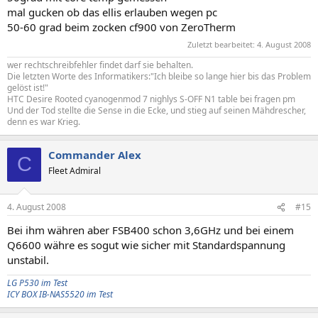
mal gucken ob das ellis erlauben wegen pc
50-60 grad beim zocken cf900 von ZeroTherm
Zuletzt bearbeitet:
4. August 2008
wer rechtschreibfehler findet darf sie behalten.
Die letzten Worte des Informatikers:"Ich bleibe so lange hier bis das Problem
gelöst ist!"
HTC Desire Rooted cyanogenmod 7 nighlys S-OFF N1 table bei fragen pm
Und der Tod stellte die Sense in die Ecke, und stieg auf seinen Mähdrescher,
denn es war Krieg.
Commander Alex
C
Fleet Admiral
4. August 2008
#15
Bei ihm währen aber FSB400 schon 3,6GHz und bei einem
Q6600 währe es sogut wie sicher mit Standardspannung
unstabil.
LG P530 im Test
ICY BOX IB-NAS5520 im Test