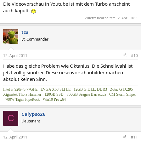
Die Videovorschau in Youtube ist mit dem Turbo anscheint
auch kaputt.
Zuletzt bearbeitet:
12. April 2011
tza
Lt. Commander
12. April 2011
#10
Habe das gleiche Problem wie Oktanius. Die Schnellwahl ist
jetzt völlig sinnfrei. Diese riesenvorschaubilder machen
absolut keinen Sinn.
Intel i7 920@3,77GHz - EVGA X58 SLI LE - 12GB G.E.I.L. DDR3 - Zotac GTX295 -
Xigmatek Thors Hammer - 120GB SSD - 750GB Seagate Barracuda - CM Storm Sniper
- 700W Tagan PipeRock - Win10 Pro x64
Calypso26
C
Lieutenant
12. April 2011
#11