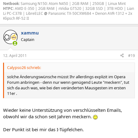
Netbook:
Samsung N150: Atom N450 | 2GB RAM | 250GB | Linux Mint
HTPC:
AMD E-350 | 2GB RAM | nVidia GT520 | 32GB SSD | 3TB HDD | Lian
Li PC-C37B | LibreELEC
@
Panasonic TX-50CXW684 + Denon AVR-1312 + 2x
Klipsch RF-52 II
xammu
Captain
12. April 2011
#19
Calypso26 schrieb:
solche Änderungswünsche müsst Ihr allerdings explizit im Opera
Forum anbringen - denn nur wenn genügend Leute "meckern", tut
sich da auch was, wie bei den veränderten Mausgesten im ersten
11er .
Wieder keine Unterstützung von verschlüsselten Emails,
obwohl wir da schon seit Jahren meckern.
Der Punkt ist bei mir das I-Tüpfelchen.