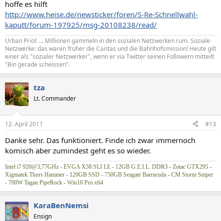
hoffe es hilft
http://www.heise.de/newsticker/foren/S-Re-Schnellwahl-
kaputt/forum-197925/msg-20108238/read/
Urban Priol: ... Millionen gammeln in den sozialen Netzwerken rum. Soziale
Netzwerke: das waren früher die Caritas und die Bahnhofsmission! Heute gilt
einer als "sozialer Netzwerker", wenn er via Twitter seinen Followern mitteilt
"Bin gerade scheissen".
tza
Lt. Commander
12. April 2011
#13
Danke sehr. Das funktioniert. Finde ich zwar immernoch
komisch aber zumindest geht es so wieder.
Intel i7 920@3,77GHz - EVGA X58 SLI LE - 12GB G.E.I.L. DDR3 - Zotac GTX295 -
Xigmatek Thors Hammer - 120GB SSD - 750GB Seagate Barracuda - CM Storm Sniper
- 700W Tagan PipeRock - Win10 Pro x64
KaraBenNemsi
Ensign