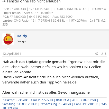
-> Fenster ohne Tab nicht erlauben
PC1:
R7 7800X3D | 128 GB PC6400 | RTX 4090 INNO3D X3 OC | HP Omen X
Emperium 65 | Acer XB271HKbmiprz
PC2:
R7 7800X3D | 64 GB PC 6000 | Asus RTX 3090
Laptop:
XMG Fusion 15 | i7-9750H | 32 GB Ram | RTX 2070m | 2x 1 TB M.2
SSD
Haidy
Ensign
12. April 2011
#18
Hab auch das Update gerade gemacht. Irgendwie hat mir die
alte Schnellwahl besser gefallen wo ich Spalten UND Zeilen
einstellen konnte.
Diese Zoom-Ansicht finde ich auch nicht wirklich nützlich,
verwende daher auch den Tipp von heise.de
Aber wahrscheinlich ist das alles Gewöhnungssache....
Desktop:
i5-3570k | Asus P8Z77-V LK | 8GB RAM | ATI HD 7870 2GB |
Samsung SSD 850 250GB | 2x Samsung F1 640GB | Lian Li PC-V1010B | Win
10 Prof x64