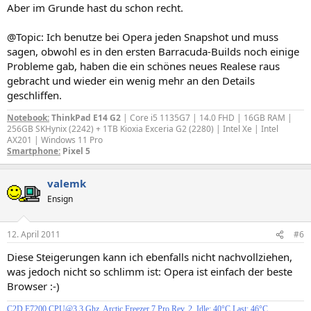
Aber im Grunde hast du schon recht.
@Topic: Ich benutze bei Opera jeden Snapshot und muss
sagen, obwohl es in den ersten Barracuda-Builds noch einige
Probleme gab, haben die ein schönes neues Realese raus
gebracht und wieder ein wenig mehr an den Details
geschliffen.
Notebook:
ThinkPad E14 G2
| Core i5 1135G7 | 14.0 FHD | 16GB RAM |
256GB SKHynix (2242) + 1TB Kioxia Exceria G2 (2280) | Intel Xe | Intel
AX201 | Windows 11 Pro
Smartphone:
Pixel 5
valemk
Ensign
12. April 2011
#6
Diese Steigerungen kann ich ebenfalls nicht nachvollziehen,
was jedoch nicht so schlimm ist: Opera ist einfach der beste
Browser :-)
C2D E7200 CPU@3,3 Ghz, Arctic Freezer 7 Pro Rev. 2, Idle: 40°C Last: 46°C,