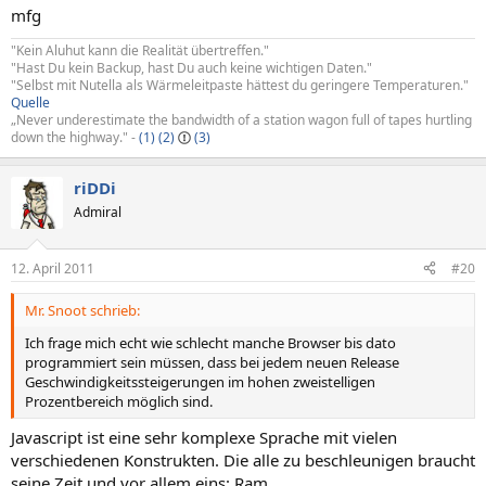
mfg
"Kein Aluhut kann die Realität übertreffen."
"Hast Du kein Backup, hast Du auch keine wichtigen Daten."
"Selbst mit Nutella als Wärmeleitpaste hättest du geringere Temperaturen."
Quelle
„Never underestimate the bandwidth of a station wagon full of tapes hurtling
down the highway." -
(1)
(2)
(3)
riDDi
Admiral
12. April 2011
#20
Mr. Snoot schrieb:
Ich frage mich echt wie schlecht manche Browser bis dato
programmiert sein müssen, dass bei jedem neuen Release
Geschwindigkeitssteigerungen im hohen zweistelligen
Prozentbereich möglich sind.
Javascript ist eine sehr komplexe Sprache mit vielen
verschiedenen Konstrukten. Die alle zu beschleunigen braucht
seine Zeit und vor allem eins: Ram.