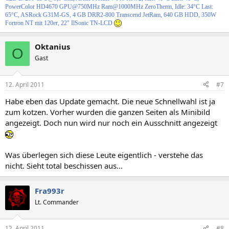
PowerColor HD4670 GPU@750MHz Ram@1000MHz ZeroTherm, Idle: 34°C Last:
65°C, ASRock G31M-GS, 4 GB DRR2-800 Transcend JetRam, 640 GB HDD, 350W
Fortron NT mit 120er, 22" IlSonic TN-LCD
Oktanius
O
Gast
12. April 2011
#7
Habe eben das Update gemacht. Die neue Schnellwahl ist ja
zum kotzen. Vorher wurden die ganzen Seiten als Minibild
angezeigt. Doch nun wird nur noch ein Ausschnitt angezeigt
Was überlegen sich diese Leute eigentlich - verstehe das
nicht. Sieht total beschissen aus...
Fra993r
Lt. Commander
12. April 2011
#8