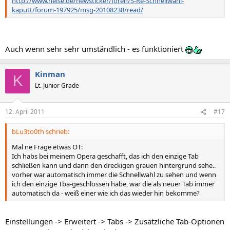
http://www.heise.de/newsticker/foren/S-Re-Schnellwahl-
kaputt/forum-197925/msg-20108238/read/
Auch wenn sehr sehr umständlich - es funktioniert
Kinman
K
Lt. Junior Grade
12. April 2011
#17
bLu3to0th schrieb:
Mal ne Frage etwas OT:
Ich habs bei meinem Opera geschafft, das ich den einzige Tab
schließen kann und dann den dreckigen grauen hintergrund sehe..
vorher war automatisch immer die Schnellwahl zu sehen und wenn
ich den einzige Tba-geschlossen habe, war die als neuer Tab immer
automatisch da - weiß einer wie ich das wieder hin bekomme?
Einstellungen -> Erweitert -> Tabs -> Zusätzliche Tab-Optionen