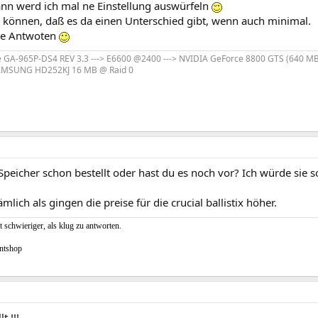
dann werd ich mal ne Einstellung auswürfeln
n können, daß es da einen Unterschied gibt, wenn auch minimal.
ie Antwoten
e GA-965P-DS4 REV 3.3 ---> E6600 @2400 ---> NVIDIA GeForce 8800 GTS (640 MB) 
 SAMSUNG HD252KJ 16 MB @ Raid 0
Speicher schon bestellt oder hast du es noch vor? Ich würde sie s
mlich als gingen die preise für die crucial ballistix höher.
t schwieriger, als klug zu antworten.
ntshop
t !!!