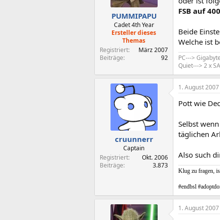
oder ist fol
FSB auf 40
PUMMIPAPU
Cadet 4th Year
Beide Einste
Ersteller dieses
Themas
Welche ist b
Registriert
März 2007
PC---> Gigabyt
Beiträge
92
Quiet---> 2 x
1. August 2007
Pott wie Dec
Selbst wenn 
täglichen Ar
cruunnerr
Captain
Also such d
Registriert
Okt. 2006
Beiträge
3.873
Klug zu fragen, is
#endbsl #adoptdo
1. August 2007