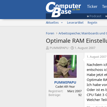
Ticker
Te
Podcast
Aktuelles
Leserartikel
Regeln
Foren
Arbeitsspeicher, Mainboards und
Optimale RAM Einstel
E
E
PUMMIPAPU
1. August 2007
r
r
s
s
1. August 2007
t
t
Nachdem ic
e
e
l
l
entschoss ic
l
l
Habe jetzt e
e
t
Optimale RA
PUMMIPAPU
r
a
Ich habe vor
m
Cadet 4th Year
Oder ist es 
Registriert
März 2007
CPU-Takt 3 G
Beiträge
92
Welcher Tei