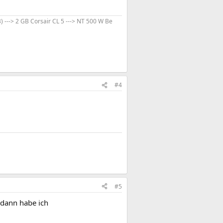
---> 2 GB Corsair CL 5 ---> NT 500 W Be
#4
#5
 dann habe ich