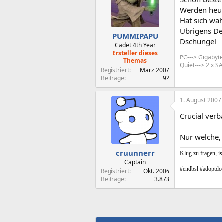
Werden heut
Hat sich wa
Übrigens D
PUMMIPAPU
Dschungel
Cadet 4th Year
Ersteller dieses
PC---> Gigabyt
Themas
Quiet---> 2 x
Registriert
März 2007
Beiträge
92
1. August 2007
Crucial verb
Nur welche,
cruunnerr
Klug zu fragen, is
Captain
#endbsl #adoptdo
Registriert
Okt. 2006
Beiträge
3.873