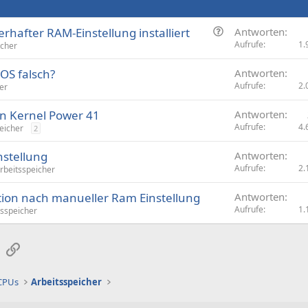
F
hafter RAM-Einstellung installiert
Antworten
r
Aufrufe
1.
icher
a
OS falsch?
Antworten
g
Aufrufe
2.
er
e
n Kernel Power 41
Antworten
Aufrufe
4.
eicher
2
nstellung
Antworten
Aufrufe
2.
rbeitsspeicher
tion nach manueller Ram Einstellung
Antworten
Aufrufe
1.
tsspeicher
sApp
E-Mail
Link
 CPUs
Arbeitsspeicher