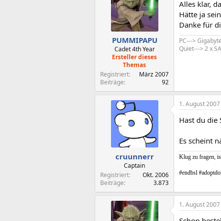
Alles klar, 
Hätte ja sei
Danke für d
PUMMIPAPU
PC---> Gigabyt
Quiet---> 2 x
Cadet 4th Year
Ersteller dieses
Themas
Registriert
März 2007
Beiträge
92
1. August 2007
Hast du die 
Es scheint nä
cruunnerr
Klug zu fragen, is
Captain
#endbsl #adoptdo
Registriert
Okt. 2006
Beiträge
3.873
1. August 2007
Schon bestell