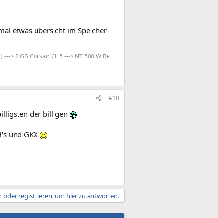
 mal etwas übersicht im Speicher-
---> 2 GB Corsair CL 5 ---> NT 500 W Be
#10
lligsten der billigen
MH's und GKX
 oder registrieren, um hier zu antworten.