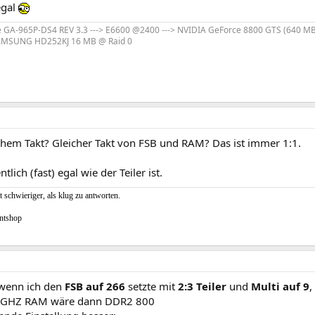
egal
e GA-965P-DS4 REV 3.3 ---> E6600 @2400 ---> NVIDIA GeForce 8800 GTS (640 MB) 
 SAMSUNG HD252KJ 16 MB @ Raid 0
ichem Takt? Gleicher Takt von FSB und RAM? Das ist immer 1:1.
ntlich (fast) egal wie der Teiler ist.
t schwieriger, als klug zu antworten.
ntshop
 wenn ich den
FSB auf 266
setzte mit
2:3 Teiler
und
Multi auf 9
,
4 GHZ RAM wäre dann DDR2 800