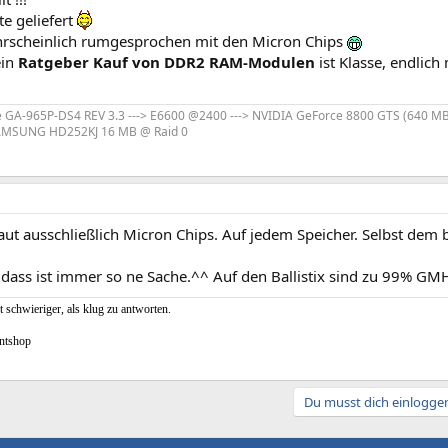
e geliefert
hrscheinlich rumgesprochen mit den Micron Chips
ein
Ratgeber Kauf von DDR2 RAM-Modulen
ist Klasse, endlich
e GA-965P-DS4 REV 3.3 ---> E6600 @2400 ---> NVIDIA GeForce 8800 GTS (640 MB) 
 SAMSUNG HD252KJ 16 MB @ Raid 0
aut ausschließlich Micron Chips. Auf jedem Speicher. Selbst dem bi
 dass ist immer so ne Sache.^^ Auf den Ballistix sind zu 99% G
t schwieriger, als klug zu antworten.
ntshop
Du musst dich einloggen