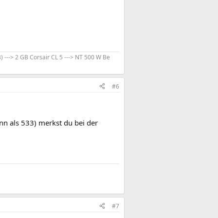
---> 2 GB Corsair CL 5 ---> NT 500 W Be
#6
ann als 533) merkst du bei der
#7