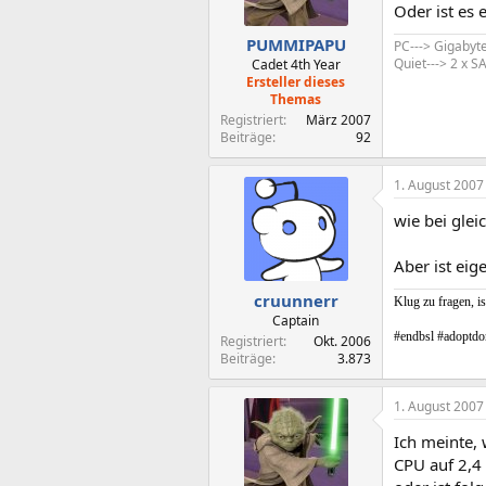
Oder ist es 
PUMMIPAPU
PC---> Gigabyt
Quiet---> 2 x
Cadet 4th Year
Ersteller dieses
Themas
Registriert
März 2007
Beiträge
92
1. August 2007
wie bei gle
Aber ist eige
cruunnerr
Klug zu fragen, is
Captain
#endbsl #adoptdo
Registriert
Okt. 2006
Beiträge
3.873
1. August 2007
Ich meinte,
CPU auf 2,