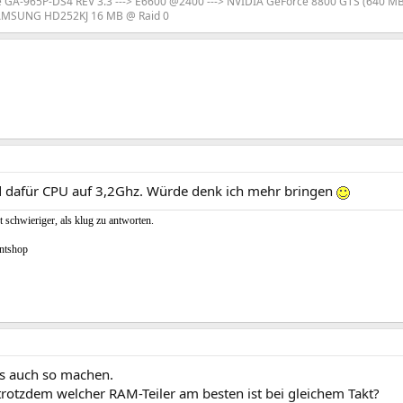
e GA-965P-DS4 REV 3.3 ---> E6600 @2400 ---> NVIDIA GeForce 8800 GTS (640 MB) 
 SAMSUNG HD252KJ 16 MB @ Raid 0
d dafür CPU auf 3,2Ghz. Würde denk ich mehr bringen
t schwieriger, als klug zu antworten.
ntshop
as auch so machen.
trotzdem welcher RAM-Teiler am besten ist bei gleichem Takt?