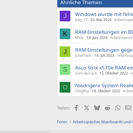
Ähnliche Themen
Windows wurde mit fehler
J
Joey_77
20. Mai 2024
Arbeitsspe
RAM Einstellungen im BI
K
k0ntr
14. Juni 2024
Arbeitsspeich
RAM Einstellungen gege
J
JonathanE
14. Juli 2023
Arbeitssp
Asus Strix x570e RAM ei
S
sonicdacrack
12. Oktober 2022
A
Niedrigere System Reak
O
OmgPux
18. Oktober 2022
Arbei
Facebook
X (Twitter)
Bluesky
Reddit
What
Teilen:
Foren
Arbeitsspeicher, Mainboards und