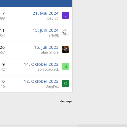
7
21. Mai 2024
J
998
Joey_77
11
15. Juni 2024
054
sNo0k
26
15. Juli 2023
667
alan_Shore
9
14. Oktober 2022
S
142
sonicdacrack
6
18. Oktober 2022
O
116
OmgPux