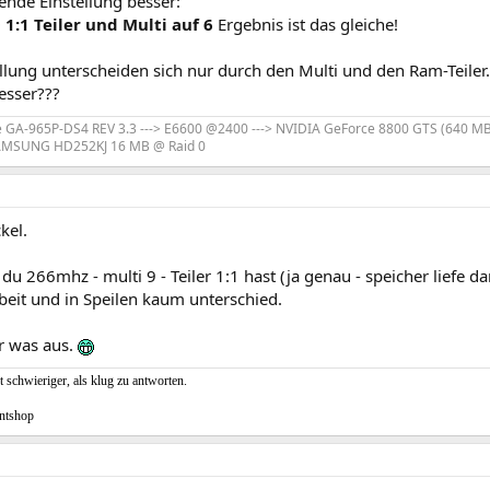
gende Einstellung besser:
0
1:1 Teiler und Multi auf 6
Ergebnis ist das gleiche!
llung unterscheiden sich nur durch den Multi und den Ram-Teiler.
esser???
e GA-965P-DS4 REV 3.3 ---> E6600 @2400 ---> NVIDIA GeForce 8800 GTS (640 MB) 
 SAMSUNG HD252KJ 16 MB @ Raid 0
kel.
du 266mhz - multi 9 - Teiler 1:1 hast (ja genau - speicher liefe d
beit und in Speilen kaum unterschied.
ir was aus.
t schwieriger, als klug zu antworten.
ntshop