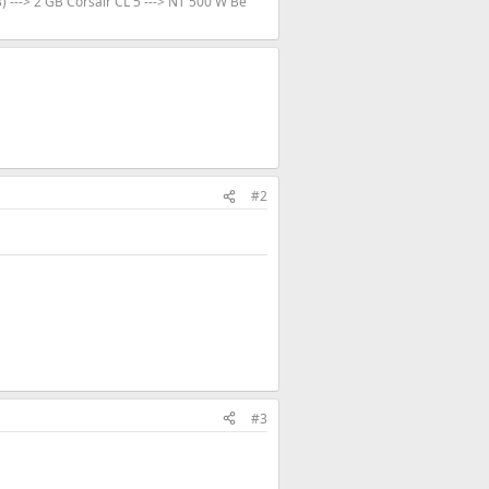
---> 2 GB Corsair CL 5 ---> NT 500 W Be
#2
#3