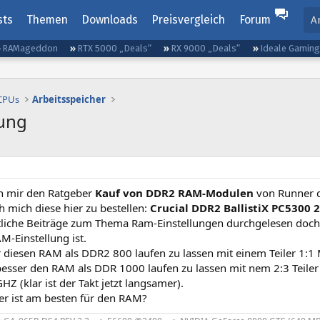
sts
Themen
Downloads
Preisvergleich
Forum
A
RAMageddon
RTX 5000 „Deals“
RX 9000 „Deals“
Ideale Gamin
 CPUs
Arbeitsspeicher
lung
h mir den Ratgeber
Kauf von DDR2 RAM-Modulen
von Runner 
h mich diese hier zu bestellen:
Crucial DDR2 BallistiX PC5300
tliche Beiträge zum Thema Ram-Einstellungen durchgelesen doch i
M-Einstellung ist.
 diesen RAM als DDR2 800 laufen zu lassen mit einem Teiler 1:1 
besser den RAM als DDR 1000 laufen zu lassen mit nem 2:3 Teiler 
HZ (klar ist der Takt jetzt langsamer).
ler ist am besten für den RAM?