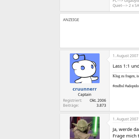
PC---> Gigabyt
Quiet---> 2 x
1. August 2007
Lass 1:1 un
Klug zu fragen, is
#endbsl #adoptdo
cruunnerr
Captain
Registriert
Okt. 2006
Beiträge
3.873
1. August 2007
Ja, werde d
Frage mich 