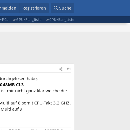
nmelden
Registrieren
Suche
g-PCs
GPU-Rangliste
CPU-Rangliste
#1
durchgelesen habe,
 2048MB CL3
st mir nicht ganz klar welche die
Multi auf 8 somit CPU-Takt 3,2 GHZ.
Multi auf 9