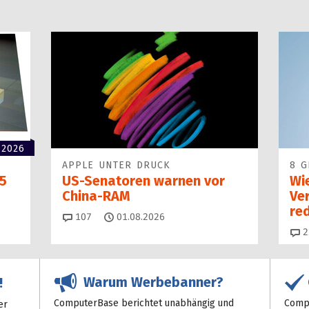
 2026
APPLE UNTER DRUCK
8 G
5
US-Senatoren warnen vor
Wi
China-RAM
Ve
red
Kommentare
107
01.08.2026
2
Warum Werbebanner?
!
ComputerBase berichtet unabhängig und
Compu
er