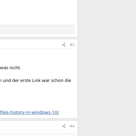
#3
was nicht.
n und der erste Link war schon die
iles-history-in-windows-10/
#4