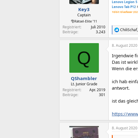
Lenovo Legion 5
Lenovo Tab P12
Key3
1Gbit Glasfaser (O2
Captain
🎅Rätsel-Elite ’11
Registriert
Juli 2010
ChiliSchaf
R
Beiträge
3.243
e
a
8. August 2020
k
Q
t
Irgendwie f
i
o
Das ist wirk
n
Wenn die ers
e
n
QShambler
ich hab einf
:
Lt. Junior Grade
antwort.
Registriert
Apr. 2019
Beiträge
301
ist das glei
https://www
8. August 2020