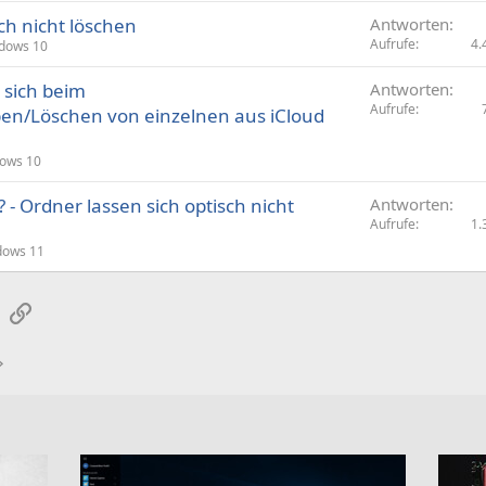
ch nicht löschen
Antworten
Aufrufe
4.
dows 10
 sich beim
Antworten
Aufrufe
n/Löschen von einzelnen aus iCloud
ows 10
 - Ordner lassen sich optisch nicht
Antworten
Aufrufe
1.
dows 11
sApp
E-Mail
Link