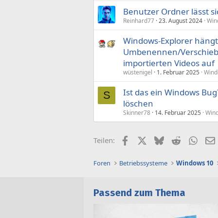
Benutzer Ordner lässt si
Reinhard77
23. August 2024
Win
Windows-Explorer hängt
Umbenennen/Verschiebe
importierten Videos auf
wüstenigel
1. Februar 2025
Wind
Ist das ein Windows Bug?
S
löschen
Skinner78
14. Februar 2025
Win
Facebook
X (Twitter)
Bluesky
Reddit
What
Teilen:
Foren
Betriebssysteme
Windows 10
Passend zum Thema