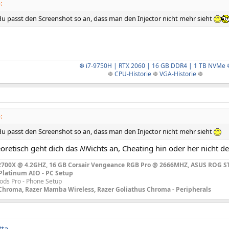
:
u passt den Screenshot so an, dass man den Injector nicht mehr sieht
❆ i7-9750H | RTX 2060 | 16 GB DDR4 | 1 TB NVMe 
❆
CPU-Historie
❆
VGA-Historie
❆​
:
u passt den Screenshot so an, dass man den Injector nicht mehr sieht
eoretisch geht dich das
NN
ichts an, Cheating hin oder her nicht 
700X @ 4.2GHZ, 16 GB Corsair Vengeance RGB Pro @ 2666MHZ, ASUS ROG ST
 Platinum AIO - PC Setup
Pods Pro - Phone Setup
Chroma, Razer Mamba Wireless, Razer Goliathus Chroma - Peripherals
tta