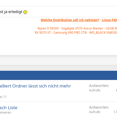
t ja erledigt
Welche Distribution soll ich nehmen?
-
Linux-FA
Ryzen 9 5950X - Gigabyte X570 Aorus Master - 32GB 
RX 9070 XT - Samsung 990 PRO 2TB - WD_BLACK
SN850X
alliert Ordner lässt sich nicht mehr
Antworten
Aufrufe
s 11
ach Liste
Antworten
Aufrufe
1.
mmieren