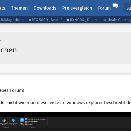
sts
Themen
Downloads
Preisvergleich
Forum
A
RAMageddon
RTX 5000 „Deals“
RX 9000 „Deals“
Ideale Gamin
schen
iebes Forum!
eder nicht wie man diese leiste im windows explorer beschreibt d