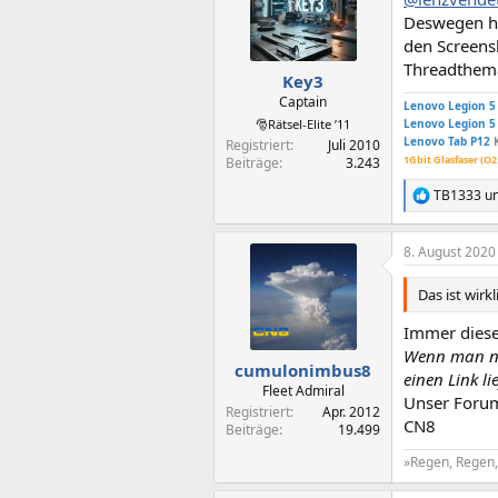
Deswegen ha
den Screens
Threadthema
Key3
Captain
Lenovo Legion 5
🎅Rätsel-Elite ’11
Lenovo Legion 5
Lenovo Tab P12
Registriert
Juli 2010
1Gbit Glasfaser (O2
Beiträge
3.243
TB1333
u
R
e
a
8. August 2020
k
t
i
Das ist wirk
o
n
Immer diese 
e
Wenn man n
n
cumulonimbus8
einen Link li
:
Fleet Admiral
Unser Forum 
Registriert
Apr. 2012
CN8
Beiträge
19.499
»Regen, Regen, 