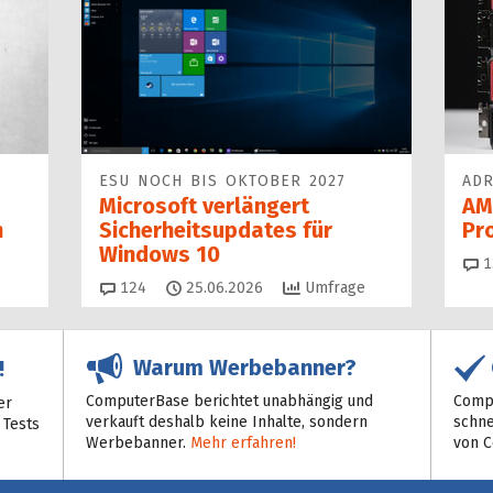
ESU NOCH BIS OKTOBER 2027
ADR
Microsoft verlängert
AM
n
Sicherheitsupdates für
Pr
Windows 10
1
Kommentare
124
25.06.2026
Umfrage
Warum Werbebanner?
!
ComputerBase berichtet unabhängig und
Compu
er
verkauft deshalb keine Inhalte, sondern
schne
 Tests
Werbebanner.
Mehr erfahren!
von 