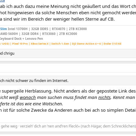
b ich auch dazu meine Meinung nicht geäußert und das Wort chea
hot hingewiesen da solche Menschen eben nicht gemocht werde
 sind wir im Bereich der weniger hellen Sterne auf CB.
 Slim
Intel 13700H | 32GB DDR5 | RTX4070 | 2TB KC3000
AMD 5600H | 32GB DDR4 | RTX3060 | 2TB KC3000
Keyboard Dock + Lenovo Pen
 / UGG) | Pixel 10 Pro | XBox Series X | Switch 1.Gen | DJI Osmo Action 4 + 6 | Ender 3 V3 KE
nd
chrigu
lich nicht schwer zu finden im Internet.
supergeile Herblassung. Nicht anders als der gepostete Link des 
icht weiß
wonach
man suchen muss findet man
nichts
. Kennt man 
eferte ist das wie eine Watschen.
ist für solche Zwecke da Anderen auch bei ach so simplen Detail
gehe weg · verzieh’ dich an ’nen and’ren Fleck!« (nach Hägar, dem Schrecklichen)