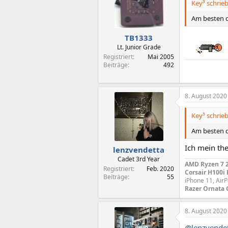
Key³ schrieb
Am besten d
TB1333
Lt. Junior Grade
Registriert
Mai 2005
Beiträge
492
8. August 2020
Key³ schrieb
Am besten d
Ich mein th
lenzvendetta
Cadet 3rd Year
AMD Ryzen 7 2
Registriert
Feb. 2020
Corsair H100i
Beiträge
55
iPhone 11, Air
Razer Ornata 
8. August 2020
@lenzvende