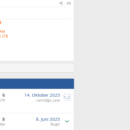
#8
Q
RAM
 2TB
6
14. Oktober 2025
679
cartridge_case
8
8. Juni 2025
084
floq0r