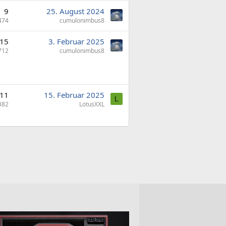
9
25. August 2024
474
cumulonimbus8
15
3. Februar 2025
712
cumulonimbus8
11
15. Februar 2025
L
382
LotusXXL