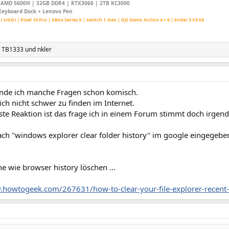
AMD 5600H | 32GB DDR4 | RTX3060 | 2TB KC3000
Keyboard Dock + Lenovo Pen
 / UGG) | Pixel 10 Pro | XBox Series X | Switch 1.Gen | DJI Osmo Action 4 + 6 | Ender 3 V3 KE
,
TB1333
und
nkler
inde ich manche Fragen schon komisch.
lich nicht schwer zu finden im Internet.
te Reaktion ist das frage ich in einem Forum stimmt doch irgend
ach "windows explorer clear folder history" im google eingegebe
che wie browser history löschen ...
.howtogeek.com/267631/how-to-clear-your-file-explorer-recent-f