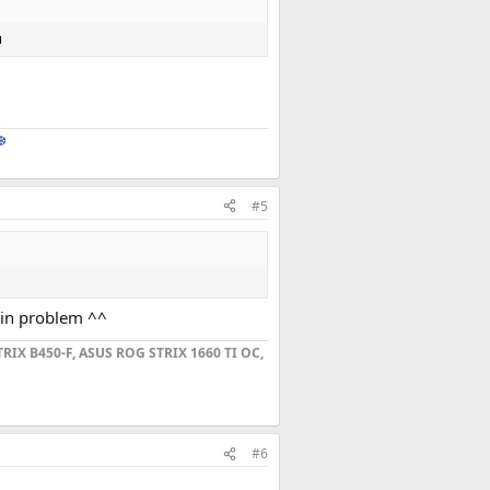
❆
#5
dein problem ^^
RIX B450-F, ASUS ROG STRIX 1660 TI OC,
#6