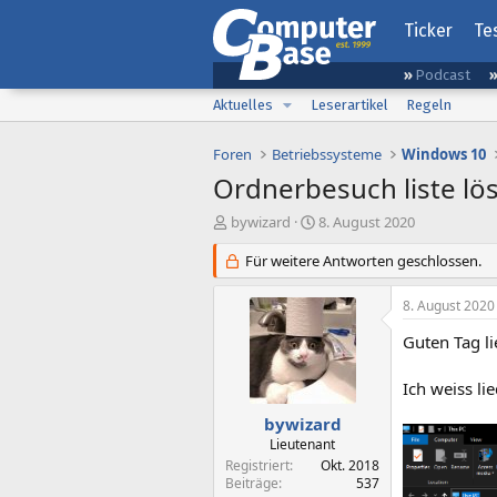
Ticker
Te
Podcast
Aktuelles
Leserartikel
Regeln
Foren
Betriebssysteme
Windows 10
Ordnerbesuch liste lö
E
E
bywizard
8. August 2020
r
r
s
Für weitere Antworten geschlossen.
s
t
t
e
e
8. August 2020
l
l
l
l
Guten Tag l
e
t
r
a
Ich weiss li
m
bywizard
Lieutenant
Registriert
Okt. 2018
Beiträge
537