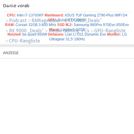
Regeln
Danke vorab
CPU:
Intel i7-13700KF
Mainboard:
ASUS TUF Gaming Z790-Plus WIFI D4
Podcast
RAMageddon
RTX 5000 „Deals“
GPU:
Zotac RTX 4080S
RAM:
Corsair 32
GB 3.600 MHz
SSD M.2:
Samsung 980Pro 970Evo 850Evo
Maus:
Logitech G703
RX 9000 „Deals“
Ideale Gaming-PCs
GPU-Rangliste
Netzteil:
be quiet! 850W
Gehäuse:
Lian Li O11 Dynamic Evo
Monitor:
LG
Ultragear 31,5' 180Hz
CPU-Rangliste