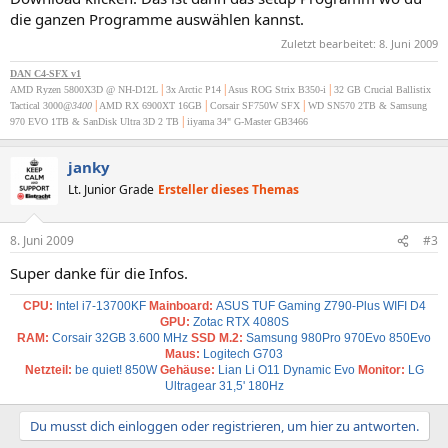
die ganzen Programme auswählen kannst.
Zuletzt bearbeitet:
8. Juni 2009
DAN C4-SFX v1
|
|
|
AMD Ryzen 5800X3D @ NH-D12L
3x Arctic P14
Asus ROG Strix B350-i
32 GB Crucial Ballistix
|
|
|
Tactical 3000
@3400
AMD RX 6900XT 16GB
Corsair SF750W SFX
WD SN570 2TB & Samsung
|
970 EVO 1TB & SanDisk Ultra 3D 2 TB
iiyama 34" G-Master GB3466
janky
Lt. Junior Grade
Ersteller dieses Themas
8. Juni 2009
#3
Super danke für die Infos.
CPU:
Intel i7-13700KF
Mainboard:
ASUS TUF Gaming Z790-Plus WIFI D4
GPU:
Zotac RTX 4080S
RAM:
Corsair 32
GB 3.600 MHz
SSD M.2:
Samsung 980Pro 970Evo 850Evo
Maus:
Logitech G703
Netzteil:
be quiet! 850W
Gehäuse:
Lian Li O11 Dynamic Evo
Monitor:
LG
Ultragear 31,5' 180Hz
Du musst dich einloggen oder registrieren, um hier zu antworten.