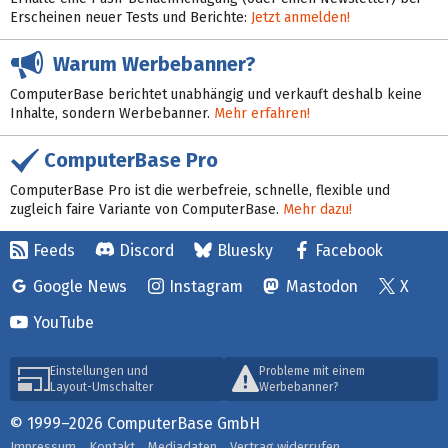
Erscheinen neuer Tests und Berichte:
Jetzt anmelden!
Warum Werbebanner?
ComputerBase berichtet unabhängig und verkauft deshalb keine
Inhalte, sondern Werbebanner.
Mehr erfahren!
ComputerBase Pro
ComputerBase Pro ist die werbefreie, schnelle, flexible und
zugleich faire Variante von ComputerBase.
Mehr dazu!
Feeds
Discord
Bluesky
Facebook
Google News
Instagram
Mastodon
X
YouTube
Einstellungen und
Probleme mit einem
Layout-Umschalter
Werbebanner?
© 1999–2026 ComputerBase GmbH
Impressum
Kontakt
Mediadaten
Vertrag widerrufen