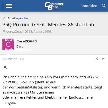
Hauptmenü
Anmelden
Arbeitsspeicher
Ticker
P5Q Pro und G.Skill: Memtest86 stürzt ab
Tests
E
E
Core2Quad
13. August 2008
r
r
Downloads
s
s
Core2Quad
C
t
t
Gast
e
e
Preisvergleich
l
l
l
l
13. August 2008
#1
Forum
e
t
r
a
Hi,
Aktuelles
m
ich habe hier ziemlich neu ein P5Q mit einem 2x2GB G.Skill-
Empfohlene Inhalte
Kit PC800 5-5-5-15 (steht so auf
Neue Beiträge
der Kompatibilitätsliste), und wenn ich Memtest starte, zeigt
es nach zwei (2) Minuten einen
Neueste Aktivitäten
oder mehrere Fehler und bleibt in einer Endlosschleife
hängen.
Leserartikel