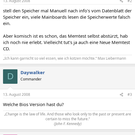
13. August 2008
#2
stell den Speicher mal Manuell nach info's vom Datenblatt der
Speicher ein, viele Mainboards lesen die Speicherwerte falsch
ein.
Aber komisch ist es schon, das Memtest selbst abstürzt, hab
ich noch nie erlebt. Vielleicht tut's ja auch eine Neue Memtest
CD.
„Ich kann garnicht so viel essen, wie ich kotzen möchte.“ Max Liebermann
Daywalker
D
Commander
13. August 2008
#3
Welche Bios Version hast du?
„Change is the law of life. And those who look only to the past or present are
certain to miss the future.“
(John F. Kennedy)