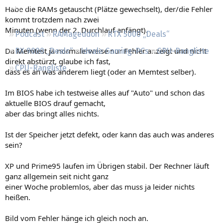
Regeln
Habe die RAMs getauscht (Plätze gewechselt), der/die Fehler
kommt trotzdem nach zwei
Minuten (wenn der 2. Durchlauf anfängt).
Podcast
RAMageddon
RTX 5000 „Deals“
Da Memtest ja normalerweise nur Fehler anzeigt und nicht
RX 9000 „Deals“
Ideale Gaming-PCs
GPU-Rangliste
direkt abstürzt, glaube ich fast,
CPU-Rangliste
dass es an was anderem liegt (oder an Memtest selber).
Im BIOS habe ich testweise alles auf "Auto" und schon das
aktuelle BIOS drauf gemacht,
aber das bringt alles nichts.
Ist der Speicher jetzt defekt, oder kann das auch was anderes
sein?
XP und Prime95 laufen im Übrigen stabil. Der Rechner läuft
ganz allgemein seit nicht ganz
einer Woche problemlos, aber das muss ja leider nichts
heißen.
Bild vom Fehler hänge ich gleich noch an.