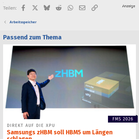
Facebook
X (Twitter)
Bluesky
Reddit
WhatsApp
E-Mail
Link
Teilen:
Arbeitsspeicher
Passend zum Thema
FMS 2026
DIREKT AUF DIE XPU
Samsungs zHBM soll HBM5 um Längen
schlagen