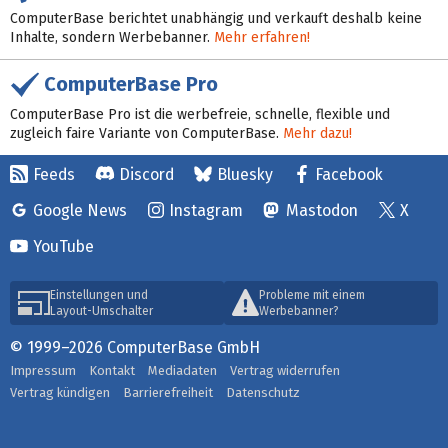
ComputerBase berichtet unabhängig und verkauft deshalb keine
Inhalte, sondern Werbebanner.
Mehr erfahren!
ComputerBase Pro
ComputerBase Pro ist die werbefreie, schnelle, flexible und
zugleich faire Variante von ComputerBase.
Mehr dazu!
Feeds
Discord
Bluesky
Facebook
Google News
Instagram
Mastodon
X
YouTube
Einstellungen und
Probleme mit einem
Layout-Umschalter
Werbebanner?
© 1999–2026 ComputerBase GmbH
Impressum
Kontakt
Mediadaten
Vertrag widerrufen
Vertrag kündigen
Barrierefreiheit
Datenschutz