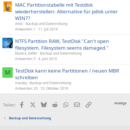
MAC Partitionstabelle mit Testdisk
wiederherstellen: Alternative für pdisk unter
WIN7?
And.!
Backup und Datenrettung
Antworten
1
11. Juli 2019
NTFS Partition RAW, TestDisk "Can't open
filesystem. Filesystem seems damaged."
blueice_haller
Backup und Datenrettung
Antworten
5
4. Juni 2019
TestDisk kann keine Partitionen / neuen MBR
M
schreiben
mauley
Backup und Datenrettung
Antworten
20
10. Oktober 2018
Facebook
X (Twitter)
Bluesky
Reddit
WhatsApp
E-Mail
Link
Teilen:
Backup und Datenrettung