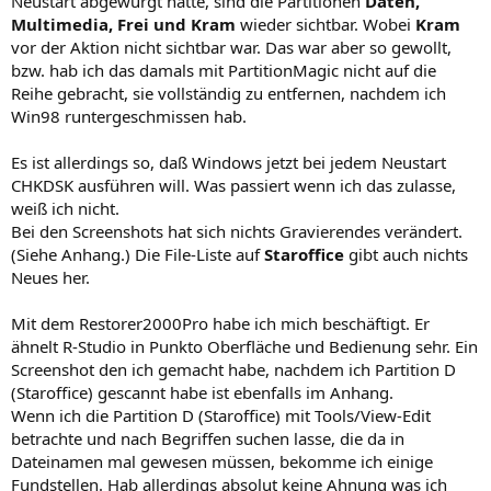
Neustart abgewürgt hatte, sind die Partitionen
Daten,
Multimedia, Frei und Kram
wieder sichtbar. Wobei
Kram
vor der Aktion nicht sichtbar war. Das war aber so gewollt,
bzw. hab ich das damals mit PartitionMagic nicht auf die
Reihe gebracht, sie vollständig zu entfernen, nachdem ich
Win98 runtergeschmissen hab.
Es ist allerdings so, daß Windows jetzt bei jedem Neustart
CHKDSK ausführen will. Was passiert wenn ich das zulasse,
weiß ich nicht.
Bei den Screenshots hat sich nichts Gravierendes verändert.
(Siehe Anhang.) Die File-Liste auf
Staroffice
gibt auch nichts
Neues her.
Mit dem Restorer2000Pro habe ich mich beschäftigt. Er
ähnelt R-Studio in Punkto Oberfläche und Bedienung sehr. Ein
Screenshot den ich gemacht habe, nachdem ich Partition D
(Staroffice) gescannt habe ist ebenfalls im Anhang.
Wenn ich die Partition D (Staroffice) mit Tools/View-Edit
betrachte und nach Begriffen suchen lasse, die da in
Dateinamen mal gewesen müssen, bekomme ich einige
Fundstellen. Hab allerdings absolut keine Ahnung was ich