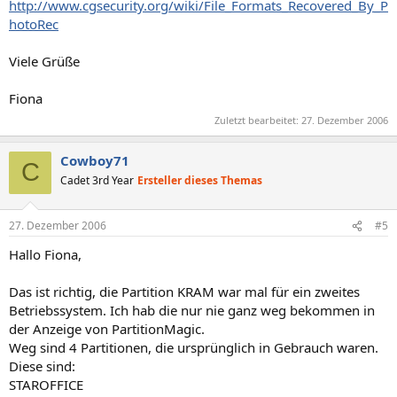
http://www.cgsecurity.org/wiki/File_Formats_Recovered_By_P
hotoRec
Viele Grüße
Fiona
Zuletzt bearbeitet:
27. Dezember 2006
Cowboy71
C
Cadet 3rd Year
Ersteller dieses Themas
27. Dezember 2006
#5
Hallo Fiona,
Das ist richtig, die Partition KRAM war mal für ein zweites
Betriebssystem. Ich hab die nur nie ganz weg bekommen in
der Anzeige von PartitionMagic.
Weg sind 4 Partitionen, die ursprünglich in Gebrauch waren.
Diese sind:
STAROFFICE