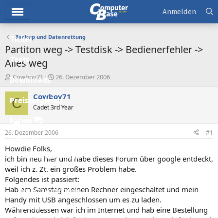
Hauptmenü
Anmelden
Backup und Datenrettung
Ticker
Partiton weg -> Testdisk -> Bedienerfehler ->
Tests
Alles weg
E
E
Cowboy71
26. Dezember 2006
Downloads
r
r
s
s
Cowboy71
C
Preisvergleich
t
t
Cadet 3rd Year
e
e
l
l
Forum
l
l
26. Dezember 2006
#1
e
t
Aktuelles
r
a
Howdie Folks,
m
Empfohlene Inhalte
ich bin neu hier und habe dieses Forum über google entdeckt,
weil ich z. Zt. ein großes Problem habe.
Neue Beiträge
Folgendes ist passiert:
Hab am Samstag meinen Rechner eingeschaltet und mein
Neueste Aktivitäten
Handy mit USB angeschlossen um es zu laden.
Leserartikel
Währenddessen war ich im Internet und hab eine Bestellung