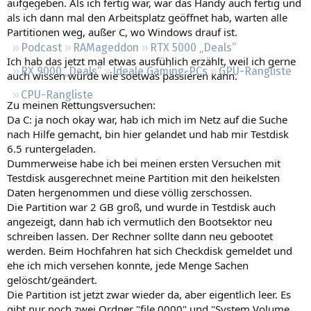
aufgegeben. Als ich fertig war, war das Handy auch fertig und
Regeln
als ich dann mal den Arbeitsplatz geöffnet hab, warten alle
Partitionen weg, außer C, wo Windows drauf ist.
Podcast
RAMageddon
RTX 5000 „Deals“
Ich hab das jetzt mal etwas ausfühlich erzählt, weil ich gerne
RX 9000 „Deals“
Ideale Gaming-PCs
GPU-Rangliste
auch wissen würde wie soetwas passieren kann.
CPU-Rangliste
Zu meinen Rettungsversuchen:
Da C: ja noch okay war, hab ich mich im Netz auf die Suche
nach Hilfe gemacht, bin hier gelandet und hab mir Testdisk
6.5 runtergeladen.
Dummerweise habe ich bei meinen ersten Versuchen mit
Testdisk ausgerechnet meine Partition mit den heikelsten
Daten hergenommen und diese völlig zerschossen.
Die Partition war 2 GB groß, und wurde in Testdisk auch
angezeigt, dann hab ich vermutlich den Bootsektor neu
schreiben lassen. Der Rechner sollte dann neu gebootet
werden. Beim Hochfahren hat sich Checkdisk gemeldet und
ehe ich mich versehen konnte, jede Menge Sachen
gelöscht/geändert.
Die Partition ist jetzt zwar wieder da, aber eigentlich leer. Es
gibt nur noch zwei Ordner "file.0000" und "System Volume