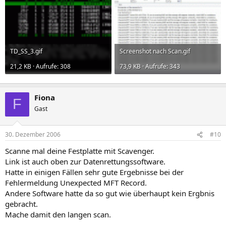
TD_SS_3.gif
Screenshot nach Scan.gif
21,2 KB · Aufrufe: 308
73,9 KB · Aufrufe: 343
Fiona
F
Gast
30. Dezember 2006
#10
Scanne mal deine Festplatte mit Scavenger.
Link ist auch oben zur Datenrettungssoftware.
Hatte in einigen Fällen sehr gute Ergebnisse bei der
Fehlermeldung Unexpected MFT Record.
Andere Software hatte da so gut wie überhaupt kein Ergbnis
gebracht.
Mache damit den langen scan.