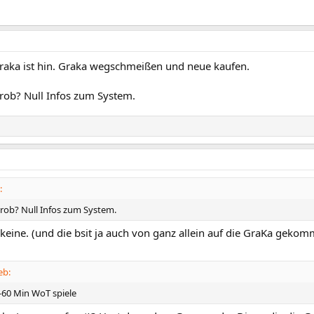
aka ist hin. Graka wegschmeißen und neue kaufen.
ob? Null Infos zum System.
:
ob? Null Infos zum System.
keine. (und die bsit ja auch von ganz allein auf die GraKa gekomm
eb:
-60 Min WoT spiele