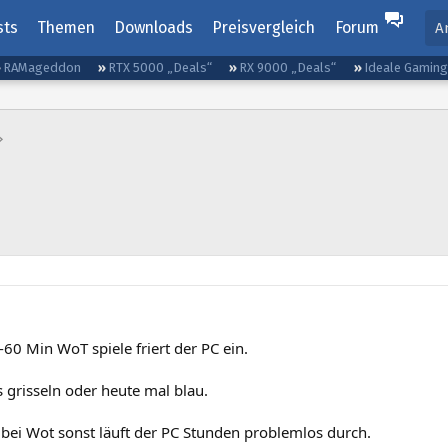
sts
Themen
Downloads
Preisvergleich
Forum
A
RAMageddon
RTX 5000 „Deals“
RX 9000 „Deals“
Ideale Gamin
60 Min WoT spiele friert der PC ein.
 grisseln oder heute mal blau.
 bei Wot sonst läuft der PC Stunden problemlos durch.