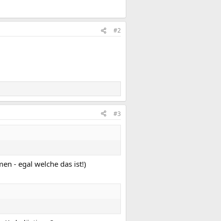
#2
#3
en - egal welche das ist!)