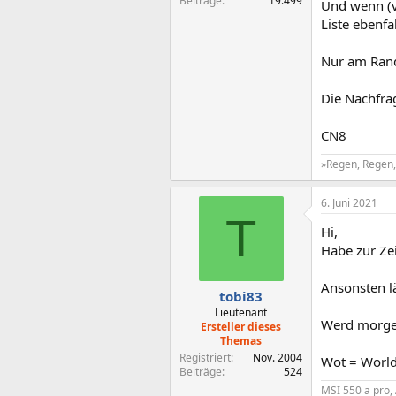
Beiträge
19.499
Und wenn (ve
Liste ebenfa
Nur am Ran
Die Nachfrag
CN8
»Regen, Regen, 
6. Juni 2021
T
Hi,
Habe zur Zei
Ansonsten l
tobi83
Lieutenant
Werd morgen
Ersteller dieses
Themas
Registriert
Nov. 2004
Wot = World
Beiträge
524
MSI 550 a pro,