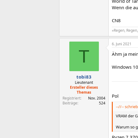
World of Ta
Wenn die auc
CN8
»Regen, Regen, 
6. Juni 2021
T
Ähm ja mein 
Windows 10 
tobi83
Lieutenant
Ersteller dieses
Themas
Pol
Registriert
Nov. 2004
Beiträge
524
--//-- schrieb
VRAM der Gr
Warum so gr
Ryzen 7 370