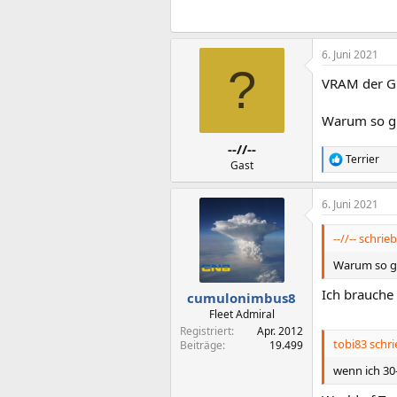
6. Juni 2021
?
VRAM der Gr
Warum so gr
--//--
Terrier
R
Gast
e
a
6. Juni 2021
k
t
i
--//-- schrieb
o
n
Warum so gr
e
n
Ich brauche 
cumulonimbus8
:
Fleet Admiral
Registriert
Apr. 2012
tobi83 schri
Beiträge
19.499
wenn ich 30