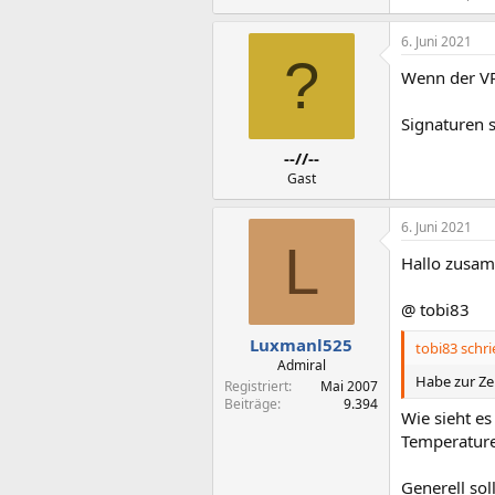
6. Juni 2021
?
Wenn der VRA
Signaturen s
--//--
Gast
6. Juni 2021
L
Hallo zusa
@ tobi83
Luxmanl525
tobi83 schri
Admiral
Habe zur Zei
Registriert
Mai 2007
Beiträge
9.394
Wie sieht es
Temperature
Generell sol