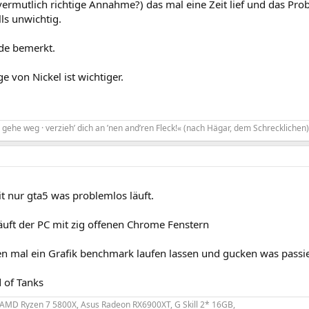
rmutlich richtige Annahme?) das mal eine Zeit lief und das Prob
lls unwichtig.
de bemerkt.
e von Nickel ist wichtiger.
gehe weg · verzieh’ dich an ’nen and’ren Fleck!« (nach Hägar, dem Schrecklichen)
t nur gta5 was problemlos läuft.
äuft der PC mit zig offenen Chrome Fenstern
 mal ein Grafik benchmark laufen lassen und gucken was passie
 of Tanks
 AMD Ryzen 7 5800X, Asus Radeon RX6900XT, G Skill 2* 16GB,