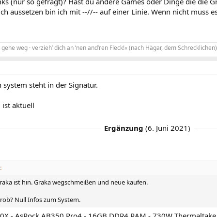
nks (nur so gefragt)? Hast du andere Games oder Dinge die die G
h aussetzen bin ich mit --//-- auf einer Linie. Wenn nicht muss 
gehe weg · verzieh’ dich an ’nen and’ren Fleck!« (nach Hägar, dem Schrecklichen)
system steht in der Signatur.
ist aktuell
Ergänzung
(
6. Juni 2021
)
:
aka ist hin. Graka wegschmeißen und neue kaufen.
ob? Null Infos zum System.
0X - AsRock AB350 Pro4 - 16GB DDR4 RAM - 730W Thermaltake 