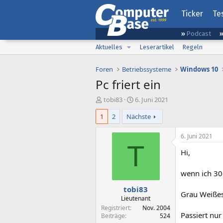
Ticker
Te
Podcast
Aktuelles
Leserartikel
Regeln
Foren
Betriebssysteme
Windows 10
Pc friert ein
E
E
tobi83
6. Juni 2021
r
r
1
2
Nächste
s
s
t
t
e
e
6. Juni 2021
l
l
T
Hi,
l
l
e
t
r
a
wenn ich 30-
m
tobi83
Grau Weißes
Lieutenant
Registriert
Nov. 2004
Passiert nur
Beiträge
524