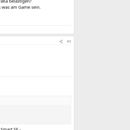
raKa belästigen?
es was am Game sein.
#4
Smart SE -