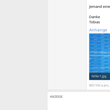
Jemand eine
Danke
Tobias
Anhänge
fehler1.jpg
834,8 KB · Au
MSI 550 a pro,