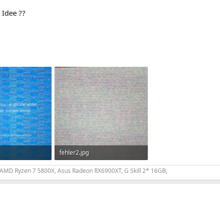
 Idee ??
fehler2.jpg
frufe: 235
761 KB · Aufrufe: 211
 AMD Ryzen 7 5800X, Asus Radeon RX6900XT, G Skill 2* 16GB,