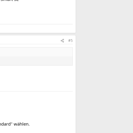
#5
andard" wählen.