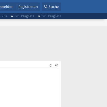
nmelden
Registrieren
Suche
g-PCs
GPU-Rangliste
CPU-Rangliste
#1