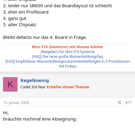
2. leider nur SB600 und das Boardlayout ist schlecht
3. eher ein Profiboard
4. ganz gut
5. alter Chipsatz
Bleibt defacto nur das 4. Board in Frage.
Mini-STX (Deskmini) mit Wasser kühlen
[Ratgeber] für Mini-ITX-Systeme
[FAQ] Die neue große Wasserkühlungsfaq
[FAQ] Empfohlene Wasserkühlungszusammenstellungen in 3 Preisklassen
mit Einbau
Kegelkoenig
K
Cadet 3rd Year
Ersteller dieses Themas
15. Januar 2009
#17
Hi,
bräuchte nochmal eine Absegnung: