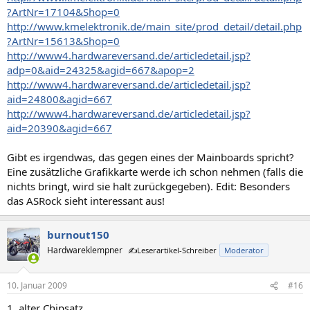
?ArtNr=17104&Shop=0
http://www.kmelektronik.de/main_site/prod_detail/detail.php
?ArtNr=15613&Shop=0
http://www4.hardwareversand.de/articledetail.jsp?
adp=0&aid=24325&agid=667&apop=2
http://www4.hardwareversand.de/articledetail.jsp?
aid=24800&agid=667
http://www4.hardwareversand.de/articledetail.jsp?
aid=20390&agid=667
Gibt es irgendwas, das gegen eines der Mainboards spricht?
Eine zusätzliche Grafikkarte werde ich schon nehmen (falls die
nichts bringt, wird sie halt zurückgegeben). Edit: Besonders
das ASRock sieht interessant aus!
burnout150
Hardwareklempner
✍️Leserartikel-Schreiber
Moderator
10. Januar 2009
#16
1. alter Chipsatz