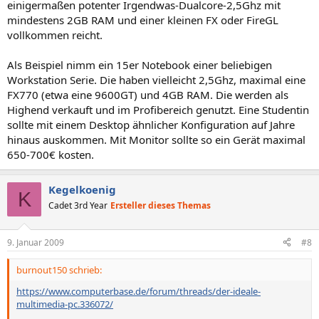
einigermaßen potenter Irgendwas-Dualcore-2,5Ghz mit
mindestens 2GB RAM und einer kleinen FX oder FireGL
vollkommen reicht.
Als Beispiel nimm ein 15er Notebook einer beliebigen
Workstation Serie. Die haben vielleicht 2,5Ghz, maximal eine
FX770 (etwa eine 9600GT) und 4GB RAM. Die werden als
Highend verkauft und im Profibereich genutzt. Eine Studentin
sollte mit einem Desktop ähnlicher Konfiguration auf Jahre
hinaus auskommen. Mit Monitor sollte so ein Gerät maximal
650-700€ kosten.
Kegelkoenig
K
Cadet 3rd Year
Ersteller dieses Themas
9. Januar 2009
#8
burnout150 schrieb:
https://www.computerbase.de/forum/threads/der-ideale-
multimedia-pc.336072/