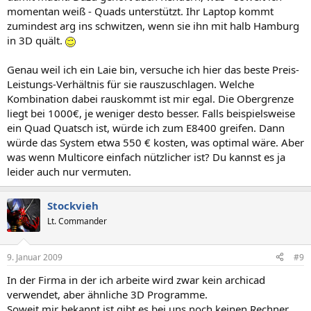
9600GT) und 4GB RAM. Die werden als Highend verkauft und im
momentan weiß - Quads unterstützt. Ihr Laptop kommt
Profibereich genutzt. Eine Studentin sollte mit einem Desktop
zumindest arg ins schwitzen, wenn sie ihn mit halb Hamburg
ähnlicher Konfiguration auf Jahre hinaus auskommen. Mit Monitor
sollte so ein Gerät maximal 650-700€ kosten.
in 3D quält.
Genau weil ich ein Laie bin, versuche ich hier das beste Preis-
Leistungs-Verhältnis für sie rauszuschlagen. Welche
Kombination dabei rauskommt ist mir egal. Die Obergrenze
liegt bei 1000€, je weniger desto besser. Falls beispielsweise
ein Quad Quatsch ist, würde ich zum E8400 greifen. Dann
würde das System etwa 550 € kosten, was optimal wäre. Aber
was wenn Multicore einfach nützlicher ist? Du kannst es ja
leider auch nur vermuten.
Stockvieh
Lt. Commander
9. Januar 2009
#9
In der Firma in der ich arbeite wird zwar kein archicad
verwendet, aber ähnliche 3D Programme.
Soweit mir bekannt ist gibt es bei uns noch keinen Rechner