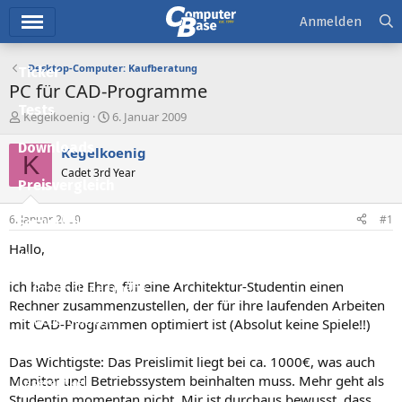
Hauptmenü
Anmelden
Desktop-Computer: Kaufberatung
Ticker
PC für CAD-Programme
Tests
E
E
Kegelkoenig
6. Januar 2009
r
r
Downloads
s
s
Kegelkoenig
K
t
t
Cadet 3rd Year
e
e
Preisvergleich
l
l
l
l
6. Januar 2009
#1
Forum
e
t
r
a
Hallo,
Aktuelles
m
ich habe die Ehre, für eine Architektur-Studentin einen
Empfohlene Inhalte
Rechner zusammenzustellen, der für ihre laufenden Arbeiten
Neue Beiträge
mit CAD-Programmen optimiert ist (Absolut keine Spiele!!)
Neueste Aktivitäten
Das Wichtigste: Das Preislimit liegt bei ca. 1000€, was auch
Monitor und Betriebssystem beinhalten muss. Mehr geht als
Leserartikel
Studentin momentan nicht. Mir ist durchaus bewusst, dass