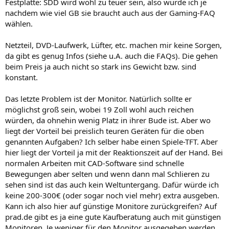
Festplatte: SDD wird wohl zu teuer sein, also würde ich je
nachdem wie viel GB sie braucht auch aus der Gaming-FAQ
wählen.
Netzteil, DVD-Laufwerk, Lüfter, etc. machen mir keine Sorgen,
da gibt es genug Infos (siehe u.A. auch die FAQs). Die gehen
beim Preis ja auch nicht so stark ins Gewicht bzw. sind
konstant.
Das letzte Problem ist der Monitor. Natürlich sollte er
möglichst groß sein, wobei 19 Zoll wohl auch reichen
würden, da ohnehin wenig Platz in ihrer Bude ist. Aber wo
liegt der Vorteil bei preislich teuren Geräten für die oben
genannten Aufgaben? Ich selber habe einen Spiele-TFT. Aber
hier liegt der Vorteil ja mit der Reaktionszeit auf der Hand. Bei
normalen Arbeiten mit CAD-Software sind schnelle
Bewegungen aber selten und wenn dann mal Schlieren zu
sehen sind ist das auch kein Weltuntergang. Dafür würde ich
keine 200-300€ (oder sogar noch viel mehr) extra ausgeben.
Kann ich also hier auf günstige Monitore zurückgreifen? Auf
prad.de gibt es ja eine gute Kaufberatung auch mit günstigen
Monitoren. Je weniger für den Monitor ausgegeben werden