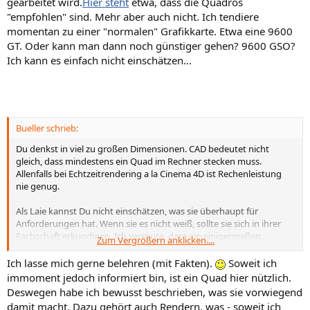
gearbeitet wird.
Hier steht
etwa, dass die Quadros
"empfohlen" sind. Mehr aber auch nicht. Ich tendiere
momentan zu einer "normalen" Grafikkarte. Etwa eine 9600
GT. Oder kann man dann noch günstiger gehen? 9600 GSO?
Ich kann es einfach nicht einschätzen...
Bueller schrieb:
Du denkst in viel zu großen Dimensionen. CAD bedeutet nicht
gleich, dass mindestens ein Quad im Rechner stecken muss.
Allenfalls bei Echtzeitrendering a la Cinema 4D ist Rechenleistung
nie genug.
Als Laie kannst Du nicht einschätzen, was sie überhaupt für
Anforderungen hat. Wenn sie es nicht weiß, sollte sie sich in ihrer
Fachschaft erkundigen. Ich vermute, dass ein einigermaßen
Zum Vergrößern anklicken....
potenter Irgendwas-Dualcore-2,5Ghz mit mindestens 2GB RAM und
einer kleinen FX oder FireGL vollkommen reicht.
Ich lasse mich gerne belehren (mit Fakten).
Soweit ich
immoment jedoch informiert bin, ist ein Quad hier nützlich.
Als Beispiel nimm ein 15er Notebook einer beliebigen Workstation
Deswegen habe ich bewusst beschrieben, was sie vorwiegend
Serie. Die haben vielleicht 2,5Ghz, maximal eine FX770 (etwa eine
damit macht. Dazu gehört auch Rendern, was - soweit ich