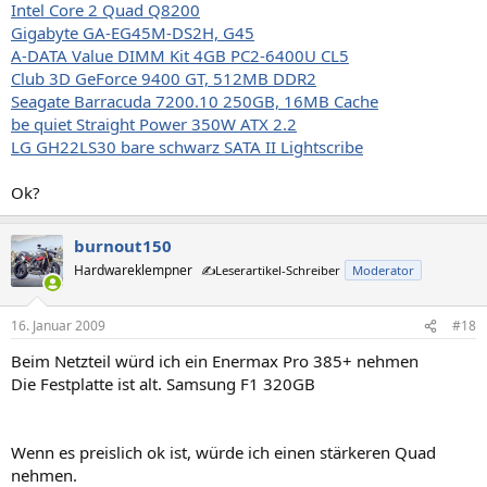
Intel Core 2 Quad Q8200
Gigabyte GA-EG45M-DS2H, G45
A-DATA Value DIMM Kit 4GB PC2-6400U CL5
Club 3D GeForce 9400 GT, 512MB DDR2
Seagate Barracuda 7200.10 250GB, 16MB Cache
be quiet Straight Power 350W ATX 2.2
LG GH22LS30 bare schwarz SATA II Lightscribe
Ok?
burnout150
Hardwareklempner
✍️Leserartikel-Schreiber
Moderator
16. Januar 2009
#18
Beim Netzteil würd ich ein Enermax Pro 385+ nehmen
Die Festplatte ist alt. Samsung F1 320GB
Wenn es preislich ok ist, würde ich einen stärkeren Quad
nehmen.