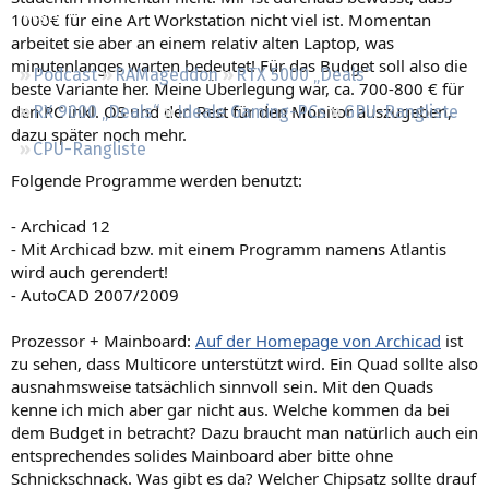
Regeln
1000€ für eine Art Workstation nicht viel ist. Momentan
arbeitet sie aber an einem relativ alten Laptop, was
minutenlanges warten bedeutet! Für das Budget soll also die
Podcast
RAMageddon
RTX 5000 „Deals“
beste Variante her. Meine Überlegung war, ca. 700-800 € für
den PC inkl. OS und den Rest für den Monitor auszugeben,
RX 9000 „Deals“
Ideale Gaming-PCs
GPU-Rangliste
dazu später noch mehr.
CPU-Rangliste
Folgende Programme werden benutzt:
- Archicad 12
- Mit Archicad bzw. mit einem Programm namens Atlantis
wird auch gerendert!
- AutoCAD 2007/2009
Prozessor + Mainboard:
Auf der Homepage von Archicad
ist
zu sehen, dass Multicore unterstützt wird. Ein Quad sollte also
ausnahmsweise tatsächlich sinnvoll sein. Mit den Quads
kenne ich mich aber gar nicht aus. Welche kommen da bei
dem Budget in betracht? Dazu braucht man natürlich auch ein
entsprechendes solides Mainboard aber bitte ohne
Schnickschnack. Was gibt es da? Welcher Chipsatz sollte drauf