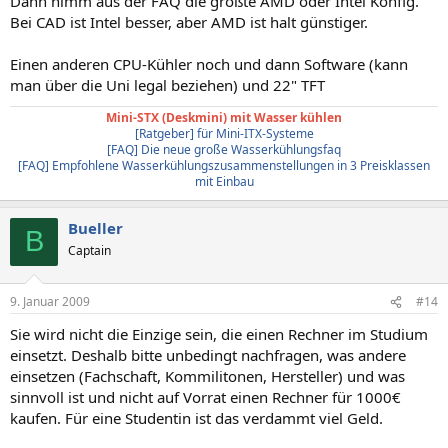
Dann nimm aus der FAQ die größte AMD oder Intel Konfig.
Bei CAD ist Intel besser, aber AMD ist halt günstiger.
Einen anderen CPU-Kühler noch und dann Software (kann
man über die Uni legal beziehen) und 22" TFT
Mini-STX (Deskmini) mit Wasser kühlen
[Ratgeber] für Mini-ITX-Systeme
[FAQ] Die neue große Wasserkühlungsfaq
[FAQ] Empfohlene Wasserkühlungszusammenstellungen in 3 Preisklassen
mit Einbau
Bueller
B
Captain
9. Januar 2009
#14
Sie wird nicht die Einzige sein, die einen Rechner im Studium
einsetzt. Deshalb bitte unbedingt nachfragen, was andere
einsetzen (Fachschaft, Kommilitonen, Hersteller) und was
sinnvoll ist und nicht auf Vorrat einen Rechner für 1000€
kaufen. Für eine Studentin ist das verdammt viel Geld.