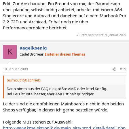
Edit: Zur Anschauung. Ein Freund von mir, der Raumdesign
und -planung selbstständig anbietet, arbeitet mit einem A64
Singlecore und Autocad und daneben auf einem Macbook Pro
2,2 C2D und Archicad. Er hat noch nie über
Performanceprobleme berichtet.
Zuletzt bearbeitet:
9. Januar 2009
Kegelkoenig
K
Cadet 3rd Year
Ersteller dieses Themas
10. Januar 2009
#15
burnout150 schrieb:
Dann nimm aus der FAQ die größte AMD oder Intel Konfig.
Bei CAD ist Intel besser, aber AMD ist halt günstiger.
Leider sind die empfohlenen Mainboards nicht in den beiden
Shops verfügbar, in denen ich gerne bestellen würde.
Folgende MBs stehen zur Auswahl:
http://www.kmelektronik.de/main_site/prod_detail/detail.php