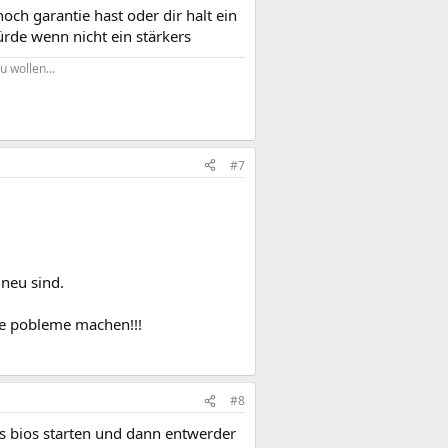
ch garantie hast oder dir halt ein
ürde wenn nicht ein stärkers
u wollen...
#7
 neu sind.
ige pobleme machen!!!
#8
as bios starten und dann entwerder