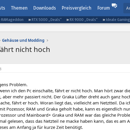
sts
Themen
Downloads
Preisvergleich
Forum
A
RAMageddon
RTX 5000 „Deals“
RX 9000 „Deals“
Ideale Gamin
Gehäuse und Modding
fährt nicht hoch
8
lgens Problem.
nn ich den Pc einschalte, fährt er nicht hoch. Man hört zwar di
, aber mehr passiert nicht. Der Graka Lüfter dreht auch ganz hoc
che, fährt er hoch. Woran liegt das, vielleicht am Netztteil. Da 
it Pozessor, RAM und Graka geholt habe, kann es eigendlich nur
rozessor und Mainboard+ Graka und RAM war das gleiche Probl
al gelesen, dass das Netzteil ne macke haben kann, das es am An
eses am Anfang ja für kurze Zeit benötigt.