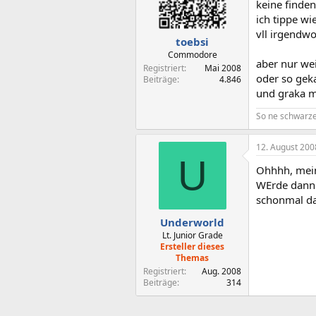
keine finde
ich tippe wi
vll irgendw
toebsi
Commodore
aber nur wei
Registriert
Mai 2008
oder so geka
Beiträge
4.846
und graka mi
So ne schwarze 
12. August 200
U
Ohhhh, mein 
WErde dann 
schonmal d
Underworld
Lt. Junior Grade
Ersteller dieses
Themas
Registriert
Aug. 2008
Beiträge
314