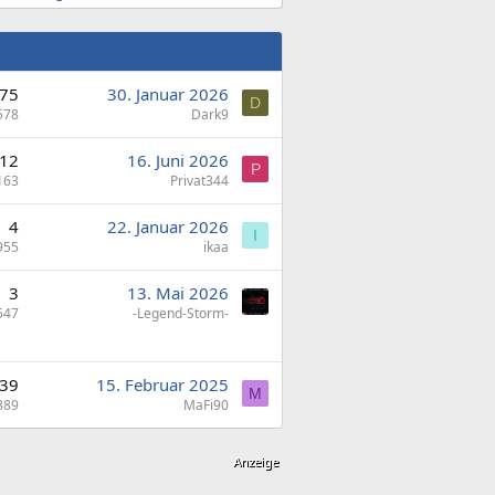
75
30. Januar 2026
D
578
Dark9
12
16. Juni 2026
P
163
Privat344
4
22. Januar 2026
I
955
ikaa
3
13. Mai 2026
547
-Legend-Storm-
39
15. Februar 2025
M
889
MaFi90