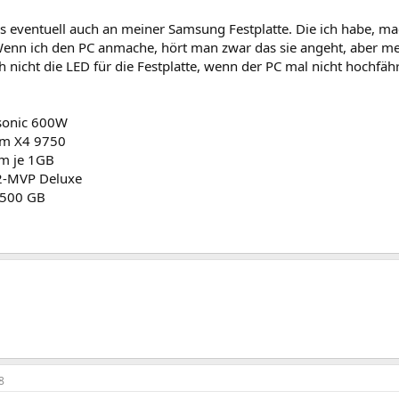
s eventuell auch an meiner Samsung Festplatte. Die ich habe, ma
enn ich den PC anmache, hört man zwar das sie angeht, aber me
h nicht die LED für die Festplatte, wenn der PC mal nicht hochfähr
asonic 600W
m X4 9750
m je 1GB
-MVP Deluxe
e 500 GB
8