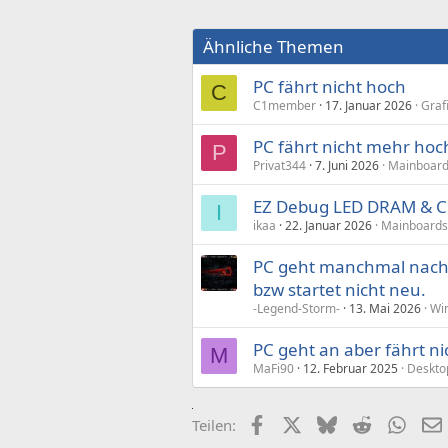
Ähnliche Themen
PC fährt nicht hoch
C
C1member
17. Januar 2026
Graf
PC fährt nicht mehr hoc
P
Privat344
7. Juni 2026
Mainboard
EZ Debug LED DRAM & CP
I
ikaa
22. Januar 2026
Mainboards
PC geht manchmal nach 
bzw startet nicht neu.
-Legend-Storm-
13. Mai 2026
Wi
PC geht an aber fährt ni
M
MaFi90
12. Februar 2025
Deskto
Facebook
X (Twitter)
Bluesky
Reddit
What
Teilen: