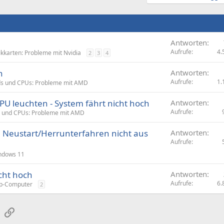
Antworten
Aufrufe
4.
ikkarten: Probleme mit Nvidia
2
3
4
h
Antworten
Aufrufe
1.
s und CPUs: Probleme mit AMD
U leuchten - System fährt nicht hoch
Antworten
Aufrufe
 und CPUs: Probleme mit AMD
Neustart/Herrunterfahren nicht aus
Antworten
Aufrufe
ndows 11
cht hoch
Antworten
Aufrufe
6.
p-Computer
2
sApp
E-Mail
Link