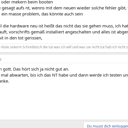
n oder mekern beim booten
e gesagt aufs nt, wenns mit dem neuen wieder solche fehler gibt
o ein masse problem, das könnte auch sein
l die hardware neu ist heißt das nicht das sie gehen muss, ich h
uft, vorschrifts gemäß installiert angeschalten und alles ist abg
t in den tot gerissen,
Kiste unterm Schreibtisch die tut was ich will und was sie nicht tut hab ich nicht z
8
gott. Das hört sich ja nicht gut an.
mal abwarten, bis ich das NT habe und dann werde ich testen und
anke.
Du musst dich einloggen