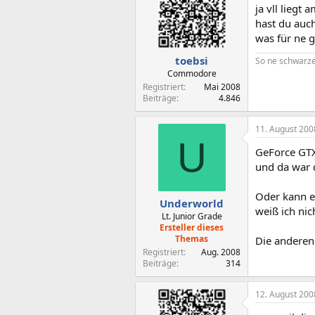
ja vll liegt 
hast du auch
was für ne g
toebsi
So ne schwarze 
Commodore
Registriert
Mai 2008
Beiträge
4.846
11. August 200
U
GeForce GTX
und da war 
Oder kann es
Underworld
weiß ich nic
Lt. Junior Grade
Ersteller dieses
Themas
Die anderen
Registriert
Aug. 2008
Beiträge
314
12. August 200