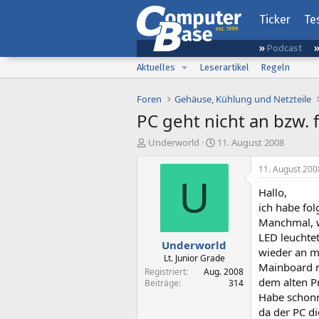
Ticker
Te
Podcast
Aktuelles
Leserartikel
Regeln
Foren
Gehäuse, Kühlung und Netzteile
PC geht nicht an bzw. 
E
E
Underworld
11. August 2008
r
r
s
s
11. August 200
t
t
U
Hallo,
e
e
l
l
ich habe fo
l
l
Manchmal, we
e
t
LED leuchtet
Underworld
r
a
wieder an ma
m
Lt. Junior Grade
Mainboard m
Registriert
Aug. 2008
dem alten P
Beiträge
314
Habe schonm
da der PC di