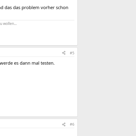
und das das problem vorher schon
u wollen...
#5
 werde es dann mal testen.
#6