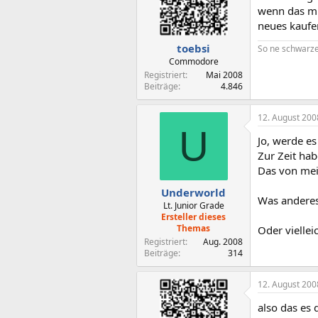
wenn das mit
neues kaufen
toebsi
So ne schwarze 
Commodore
Registriert
Mai 2008
Beiträge
4.846
12. August 200
U
Jo, werde e
Zur Zeit hab
Das von mei
Underworld
Was anderes
Lt. Junior Grade
Ersteller dieses
Themas
Oder viellei
Registriert
Aug. 2008
Beiträge
314
12. August 200
also das es 