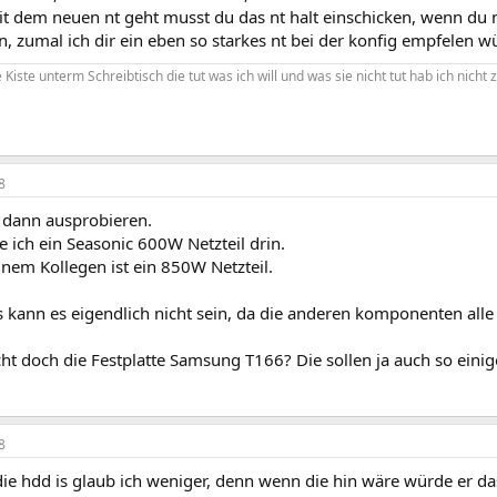
 dem neuen nt geht musst du das nt halt einschicken, wenn du no
, zumal ich dir ein eben so starkes nt bei der konfig empfelen w
Kiste unterm Schreibtisch die tut was ich will und was sie nicht tut hab ich nicht z
8
s dann ausprobieren.
e ich ein Seasonic 600W Netzteil drin.
nem Kollegen ist ein 850W Netzteil.
 kann es eigendlich nicht sein, da die anderen komponenten alle
cht doch die Festplatte Samsung T166? Die sollen ja auch so ein
8
die hdd is glaub ich weniger, denn wenn die hin wäre würde er d