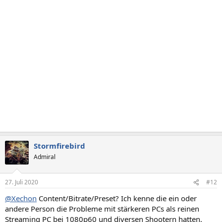
i
o
n
e
n
:
Stormfirebird
Admiral
27. Juli 2020
#12
@Xechon
Content/Bitrate/Preset? Ich kenne die ein oder
andere Person die Probleme mit stärkeren PCs als reinen
Streaming PC bei 1080p60 und diversen Shootern hatten.