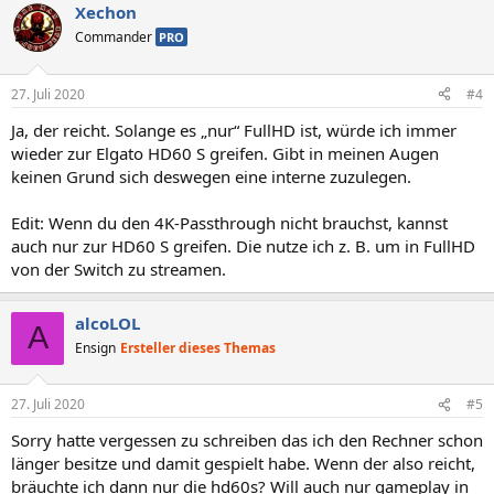
Xechon
k
t
Commander
PRO
i
o
n
27. Juli 2020
#4
e
n
Ja, der reicht. Solange es „nur“ FullHD ist, würde ich immer
:
wieder zur Elgato HD60 S greifen. Gibt in meinen Augen
keinen Grund sich deswegen eine interne zuzulegen.
Edit: Wenn du den 4K-Passthrough nicht brauchst, kannst
auch nur zur HD60 S greifen. Die nutze ich z. B. um in FullHD
von der Switch zu streamen.
alcoLOL
A
Ensign
Ersteller dieses Themas
27. Juli 2020
#5
Sorry hatte vergessen zu schreiben das ich den Rechner schon
länger besitze und damit gespielt habe. Wenn der also reicht,
bräuchte ich dann nur die hd60s? Will auch nur gameplay in