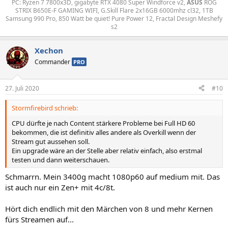
PC: Ryzen 7 7800x3D, gigabyte RTX 4080 Super Windforce v2,
ASUS
ROG
STRIX B650E-F GAMING WIFI, G.Skill Flare 2x16GB 6000mhz cl32, 1TB
Samsung 990 Pro, 850 Watt be quiet! Pure Power 12, Fractal Design Meshefy
s2​
Xechon
Commander
PRO
27. Juli 2020
#10
Stormfirebird schrieb:
CPU dürfte je nach Content stärkere Probleme bei Full HD 60
bekommen, die ist definitiv alles andere als Overkill wenn der
Stream gut aussehen soll.
Ein upgrade wäre an der Stelle aber relativ einfach, also erstmal
testen und dann weiterschauen.
Schmarrn. Mein 3400g macht 1080p60 auf medium mit. Das
ist auch nur ein Zen+ mit 4c/8t.
Hört dich endlich mit den Märchen von 8 und mehr Kernen
fürs Streamen auf...