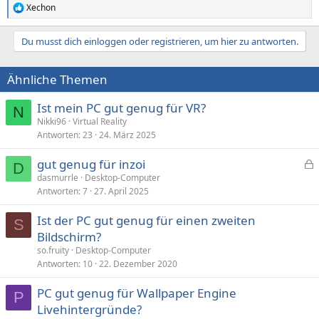
Xechon
R
e
a
Du musst dich einloggen oder registrieren, um hier zu antworten.
k
t
i
Ähnliche Themen
o
n
e
Ist mein PC gut genug für VR?
N
n
Nikki96
Virtual Reality
:
Antworten
23
24. März 2025
gut genug für inzoi
D
e
dasmurrle
Desktop-Computer
Antworten
7
27. April 2025
s
p
Ist der PC gut genug für einen zweiten
e
S
Bildschirm?
r
so.fruity
Desktop-Computer
r
Antworten
10
22. Dezember 2020
t
PC gut genug für Wallpaper Engine
P
Livehintergründe?