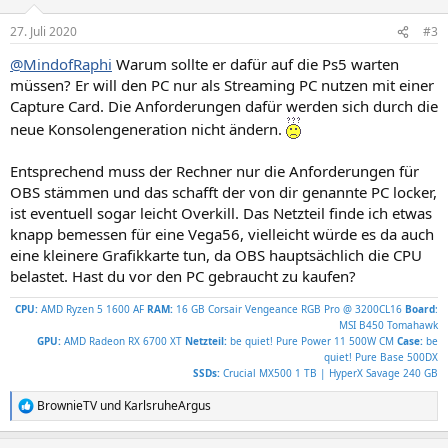
27. Juli 2020
#3
@MindofRaphi
Warum sollte er dafür auf die Ps5 warten
müssen? Er will den PC nur als Streaming PC nutzen mit einer
Capture Card. Die Anforderungen dafür werden sich durch die
neue Konsolengeneration nicht ändern.
Entsprechend muss der Rechner nur die Anforderungen für
OBS stämmen und das schafft der von dir genannte PC locker,
ist eventuell sogar leicht Overkill. Das Netzteil finde ich etwas
knapp bemessen für eine Vega56, vielleicht würde es da auch
eine kleinere Grafikkarte tun, da OBS hauptsächlich die CPU
belastet. Hast du vor den PC gebraucht zu kaufen?
CPU:
AMD Ryzen 5 1600 AF
RAM:
16 GB Corsair Vengeance RGB Pro @ 3200CL16
Board
:
MSI B450 Tomahawk
GPU:
AMD Radeon RX 6700 XT
Netzteil:
be quiet! Pure Power 11 500W CM
Case:
be
quiet! Pure Base 500DX
SSDs:
Crucial MX500 1 TB | HyperX Savage 240 GB
BrownieTV
und
KarlsruheArgus
R
e
a