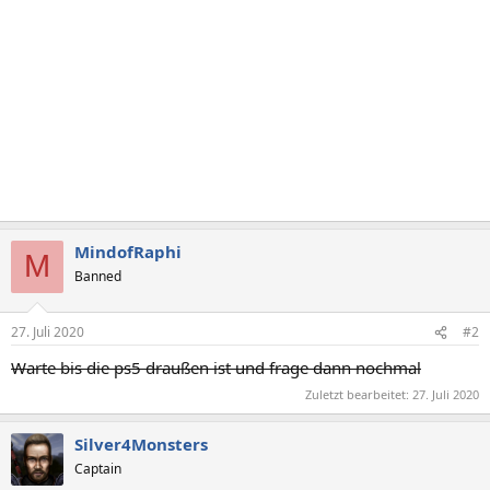
MindofRaphi
M
Banned
27. Juli 2020
#2
Warte bis die ps5 draußen ist und frage dann nochmal
Zuletzt bearbeitet:
27. Juli 2020
Silver4Monsters
Captain