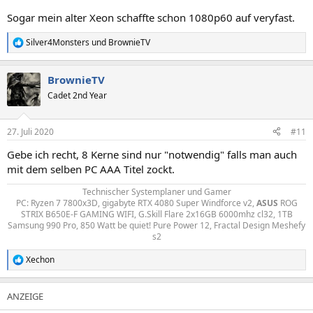
Sogar mein alter Xeon schaffte schon 1080p60 auf veryfast.
Silver4Monsters
und
BrownieTV
R
e
a
BrownieTV
k
t
Cadet 2nd Year
i
o
n
27. Juli 2020
#11
e
n
Gebe ich recht, 8 Kerne sind nur "notwendig" falls man auch
:
mit dem selben PC AAA Titel zockt.
Technischer Systemplaner und Gamer
PC: Ryzen 7 7800x3D, gigabyte RTX 4080 Super Windforce v2,
ASUS
ROG
STRIX B650E-F GAMING WIFI, G.Skill Flare 2x16GB 6000mhz cl32, 1TB
Samsung 990 Pro, 850 Watt be quiet! Pure Power 12, Fractal Design Meshefy
s2​
Xechon
R
e
a
k
t