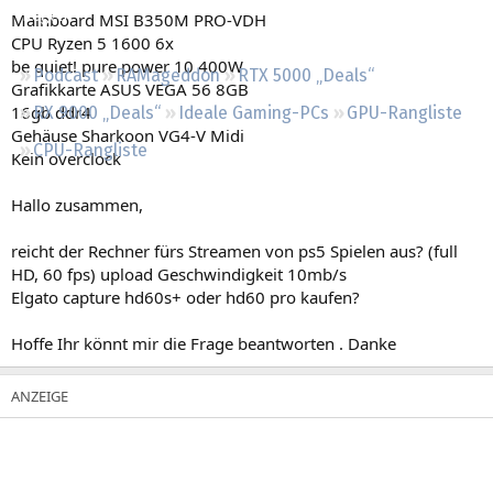
Regeln
Mainboard MSI B350M PRO-VDH
CPU Ryzen 5 1600 6x
be quiet! pure power 10 400W
Podcast
RAMageddon
RTX 5000 „Deals“
Grafikkarte ASUS VEGA 56 8GB
16gb ddr4
RX 9000 „Deals“
Ideale Gaming-PCs
GPU-Rangliste
Gehäuse Sharkoon VG4-V Midi
CPU-Rangliste
Kein overclock
Hallo zusammen,
reicht der Rechner fürs Streamen von ps5 Spielen aus? (full
HD, 60 fps) upload Geschwindigkeit 10mb/s
Elgato capture hd60s+ oder hd60 pro kaufen?
Hoffe Ihr könnt mir die Frage beantworten . Danke