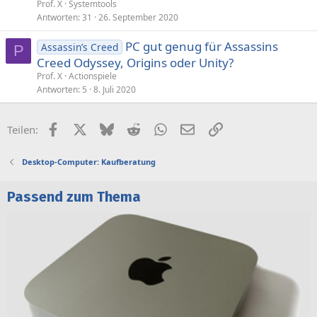
Prof. X
Systemtools
Antworten
31
26. September 2020
PC gut genug für Assassins
Assassin’s Creed
P
Creed Odyssey, Origins oder Unity?
Prof. X
Actionspiele
Antworten
5
8. Juli 2020
Facebook
X (Twitter)
Bluesky
Reddit
WhatsApp
E-Mail
Link
Teilen:
Desktop-Computer: Kaufberatung
Passend zum Thema