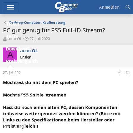
Hauptmenü
Anmelden
Desktop-Computer: Kaufberatung
Ticker
PC gut genug für PS5 FullHD Stream?
Tests
E
E
alcoLOL
27. Juli 2020
r
r
Downloads
s
s
alcoLOL
A
t
t
Ensign
e
e
Preisvergleich
l
l
l
l
27. Juli 2020
#1
Forum
e
t
r
a
Möchtest du mit dem PC spielen?
Aktuelles
m
Möchte PS5 Spiele streamen
Empfohlene Inhalte
Neue Beiträge
Hast du noch einen alten PC, dessen Komponenten
teilweise weitergenutzt werden könnten? (Bitte mit
Neueste Aktivitäten
Links zu den Spezifikationen beim Hersteller oder
Preisvergleich!)
Leserartikel