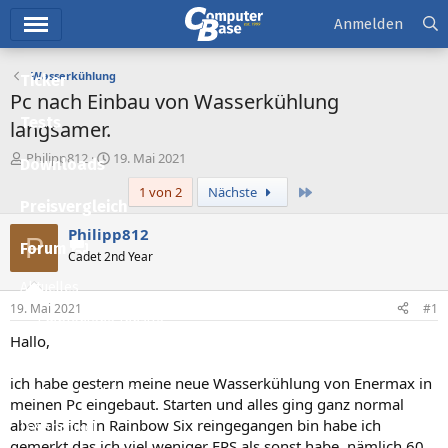
Hauptmenü
Anmelden
Wasserkühlung
Ticker
Pc nach Einbau von Wasserkühlung
Tests
langsamer.
E
E
Philipp812
19. Mai 2021
Downloads
r
r
Letzte
1 von 2
Nächste
s
s
Preisvergleich
t
t
e
e
Philipp812
P
l
l
Forum
Cadet 2nd Year
l
l
e
t
Aktuelles
r
a
19. Mai 2021
#1
m
Empfohlene Inhalte
Hallo,
Neue Beiträge
ich habe gestern meine neue Wasserkühlung von Enermax in
Neueste Aktivitäten
meinen Pc eingebaut. Starten und alles ging ganz normal
aber als ich in Rainbow Six reingegangen bin habe ich
Leserartikel
gemerkt das ich viel weniger FPS als sonst habe, nämlich 60