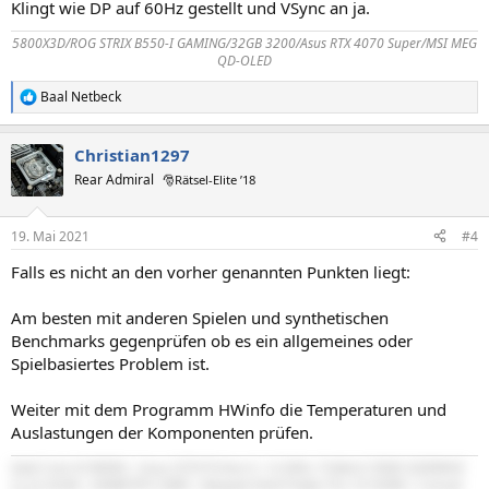
Klingt wie DP auf 60Hz gestellt und VSync an ja.
5800X3D/ROG STRIX B550-I GAMING/32GB 3200/Asus RTX 4070 Super/MSI MEG
QD-OLED
Baal Netbeck
R
e
a
Christian1297
k
t
Rear Admiral
🎅Rätsel-Elite ’18
i
o
n
19. Mai 2021
#4
e
n
Falls es nicht an den vorher genannten Punkten liegt:
:
Am besten mit anderen Spielen und synthetischen
Benchmarks gegenprüfen ob es ein allgemeines oder
Spielbasiertes Problem ist.
Weiter mit dem Programm HWinfo die Temperaturen und
Auslastungen der Komponenten prüfen.
Intel Core i9 9900k | Asus Z370 Prime-A | G.SKILL Trident Z RGB 3200MHZ
CL14 32GB | EKWB RTX 2080 | Bequiet Dark Power Pro 10 550W | Corsair