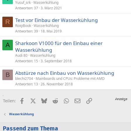
Yusuf_srk
Wasserkühlung
Antworten
37
3. März 2021
Test vor Einbau der Wasserkühlung
R
RoxyBook
Wasserkühlung
Antworten
39
18. Mai 2019
Sharkoon V1000 für den Einbau einer
A
Wasserkühlung
Audi 80
Wasserkühlung
Antworten
15
3. September 2018
Abstürze nach Einbau von Wasserkühlung
B
blechi2704
Mainboards und CPUs: Probleme mit AMD
Antworten
13
26. November 2018
Facebook
X (Twitter)
Bluesky
Reddit
WhatsApp
E-Mail
Link
Teilen:
Wasserkühlung
Passend zum Thema