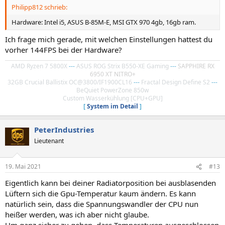
Philipp812 schrieb:
Hardware: Intel i5, ASUS B-85M-E, MSI GTX 970 4gb, 16gb ram.
Ich frage mich gerade, mit welchen Einstellungen hattest du
vorher 144FPS bei der Hardware?
AMD Ryzen 7 5800X
---
ASUS ROG Strix B550-XE Gaming
---
SAPPHIRE RX
6950 XT NITRO+
32GB Crucial Ballistix OC@3800/IF1900CL16
---
Fractal Design Define S2
---
BeQuiet PowerZone 850w
Custom Wasserkühlung [CPU+GPU]
[
System im Detail
]
PeterIndustries
Lieutenant
19. Mai 2021
#13
Eigentlich kann bei deiner Radiatorposition bei ausblasenden
Lüftern sich die Gpu-Temperatur kaum ändern. Es kann
natürlich sein, dass die Spannungswandler der CPU nun
heißer werden, was ich aber nicht glaube.