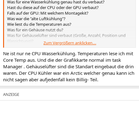
Was für eine Wasserkühlung genau hast du verbaut?
Hast du diese auf der CPU oder der GPU verbaut?
Falls auf der GPU: Mit welchem Montagekit?
Was war die "alte Luftkühlung"?
Wie liest du die Temperaturen aus?
Was für ein Gehäuse nutzt du?
Was für Gehäuselüfter sind verbaut (Größe, Anzahl, Position und
Blasrichtung)?
Zum Vergrößern anklicken....
Ne ist nur ne CPU Wasserkühlung. Temperaturen lese ich mit
Wie sehen die Taktraten aus?
Core Temp aus. Und die der Grafikkarte normal im task
Manager . Gehäuselüfter sind die Standart eingebaut die drin
waren. Der CPU Kühler war ein Arctic welcher genau kann ich
nicht sagen aber aufjedenfall kein Billig- Teil.