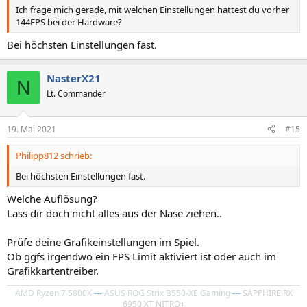
Ich frage mich gerade, mit welchen Einstellungen hattest du vorher
144FPS bei der Hardware?
Bei höchsten Einstellungen fast.
NasterX21
N
Lt. Commander
19. Mai 2021
#15
Philipp812 schrieb:
Bei höchsten Einstellungen fast.
Welche Auflösung?
Lass dir doch nicht alles aus der Nase ziehen..
Prüfe deine Grafikeinstellungen im Spiel.
Ob ggfs irgendwo ein FPS Limit aktiviert ist oder auch im
Grafikkartentreiber.
AMD Ryzen 7 5800X
---
ASUS ROG Strix B550-XE Gaming
---
SAPPHIRE RX
6950 XT NITRO+