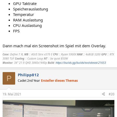
GPU Taktrate
Speicherauslastung
Temperatur
RAM Auslastung
CPU Auslastung
FPS
Dann mach mal ein Screenshot im Spiel mit dem Overlay.
Case:
Define 7 XL
MB
:: ASUS Strix x570 E
CPU
:: Ryzen 5900X
RAM
:: 4x8GB 3200
GPU
:: RTX
3080 TUF
Cooling
:: Custom Loop
NT
:: be quiet 850W
Monitor
: 34" 21:9 QHD 3840x1440p
Build
:
https://builds.gg/builds/evolvbeast-21653
Philipp812
P
Cadet 2nd Year
Ersteller dieses Themas
19. Mai 2021
#20