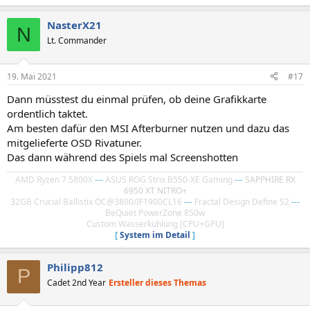
NasterX21
N
Lt. Commander
19. Mai 2021
#17
Dann müsstest du einmal prüfen, ob deine Grafikkarte
ordentlich taktet.
Am besten dafür den MSI Afterburner nutzen und dazu das
mitgelieferte OSD Rivatuner.
Das dann während des Spiels mal Screenshotten
AMD Ryzen 7 5800X
---
ASUS ROG Strix B550-XE Gaming
---
SAPPHIRE RX
6950 XT NITRO+
32GB Crucial Ballistix OC@3800/IF1900CL16
---
Fractal Design Define S2
---
BeQuiet PowerZone 850w
Custom Wasserkühlung [CPU+GPU]
[
System im Detail
]
Philipp812
P
Cadet 2nd Year
Ersteller dieses Themas