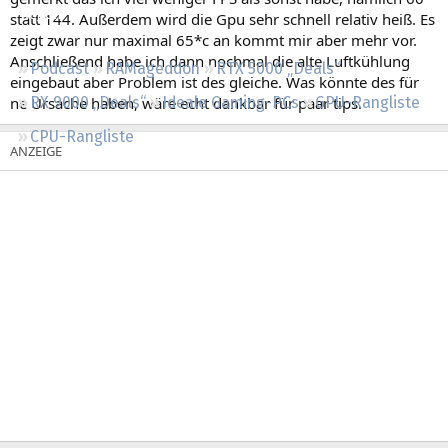
Regeln
statt 144. Außerdem wird die Gpu sehr schnell relativ heiß. Es
zeigt zwar nur maximal 65*c an kommt mir aber mehr vor.
Anschließend habe ich dann nochmal die alte Luftkühlung
Podcast
RAMageddon
RTX 5000 „Deals“
eingebaut aber Problem ist des gleiche. Was könnte des für
ne Ursache haben, wäre echt dankbar für paar tips.
RX 9000 „Deals“
Ideale Gaming-PCs
GPU-Rangliste
CPU-Rangliste