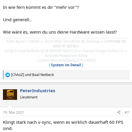
In wie fern kommt es dir "mehr vor"?
Und generell..
Wie wäre es, wenn du uns deine Hardware wissen lässt?
AMD Ryzen 7 5800X
---
ASUS ROG Strix B550-XE Gaming
---
SAPPHIRE RX
6950 XT NITRO+
32GB Crucial Ballistix OC@3800/IF1900CL16
---
Fractal Design Define S2
---
BeQuiet PowerZone 850w
Custom Wasserkühlung [CPU+GPU]
[
System im Detail
]
[ChAoZ]
und
Baal Netbeck
R
e
a
PeterIndustries
k
t
Lieutenant
i
o
n
19. Mai 2021
#7
e
n
Klingt stark nach v-sync, wenn es wirklich dauerhaft 60 FPS
:
sind.