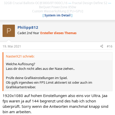
32GB Crucial Ballistix OC@3800/IF1900CL16
---
Fractal Design Define S2
---
BeQuiet PowerZone 850w
Custom Wasserkühlung [CPU+GPU]
[
System im Detail
]
Philipp812
P
Cadet 2nd Year
Ersteller dieses Themas
19. Mai 2021
#16
NasterX21 schrieb:
Welche Auflösung?
Lass dir doch nicht alles aus der Nase ziehen..
Prüfe deine Grafikeinstellungen im Spiel.
Ob ggfs irgendwo ein FPS Limit aktiviert ist oder auch im
Grafikkartentreiber.
1920x1080 auf hohen Einstellungen also eins vor Ultra. Jaa
fps waren ja auf 144 begrenzt und des hab ich schon
überprüft. Sorry wenn die Antworten manchmal knapp sind
bin am arbeiten.