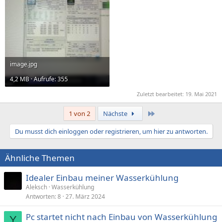
image.jpg
4,2 MB · Aufrufe: 355
Zuletzt bearbeitet:
19. Mai 2021
Letzte
1 von 2
Nächste
Du musst dich einloggen oder registrieren, um hier zu antworten.
Ähnliche Themen
Idealer Einbau meiner Wasserkühlung
Aleksch
Wasserkühlung
Antworten
8
27. März 2024
Pc startet nicht nach Einbau von Wasserkühlung
Y