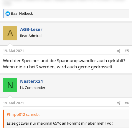
570X
Baal Netbeck
R
e
a
AGB-Leser
k
A
t
Rear Admiral
i
o
n
19. Mai 2021
#5
e
n
Wird der Speicher und die Spannungswandler auch gekühlt?
:
Wenn die zu heiß werden, wird auch gerne gedrosselt
NasterX21
N
Lt. Commander
19. Mai 2021
#6
Philipp812 schrieb:
Es zeigt zwar nur maximal 65*c an kommt mir aber mehr vor.