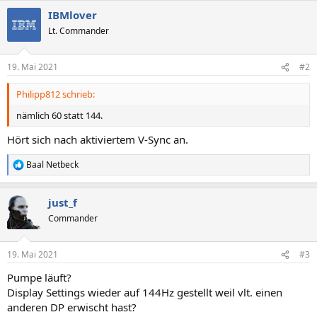
IBMlover
Lt. Commander
19. Mai 2021
#2
Philipp812 schrieb:
nämlich 60 statt 144.
Hört sich nach aktiviertem V-Sync an.
Baal Netbeck
R
e
a
just_f
k
t
Commander
i
o
n
19. Mai 2021
#3
e
n
Pumpe läuft?
:
Display Settings wieder auf 144Hz gestellt weil vlt. einen
anderen DP erwischt hast?