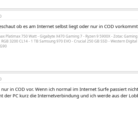
0
schaut ob es am Internet selbst liegt oder nur in COD vorkommt
x Platimax 750 Watt - Gigabyte X470 Gaming 7 - Ryzen 9 5900X - Zotac Gaming 
t Z RGB 3200 CL14 - 1 TB Samsung 970 EVO - Crucial 250 GB SSD - Western Digita
RG90
0
nur in COD vor. Wenn ich normal im Internet Surfe passiert nich
nnt der PC kurz die Internetverbindung und ich werde aus der Lo