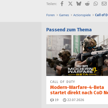
Facebook
X (Twitter)
Bluesky
Reddit
What
Teilen:
Foren
Games
Actionspiele
Call of 
Passend zum Thema
CALL OF DUTY
Modern-Warfare-4-Beta
startet direkt nach CoD N
Kommentare
19
22.07.2026