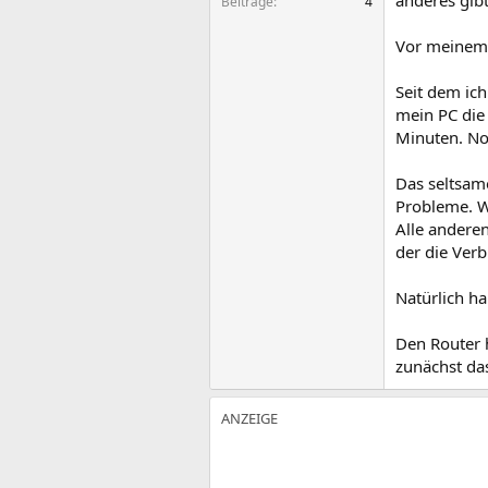
anderes gibt
Beiträge
4
Vor meinem 
Seit dem ich
mein PC die 
Minuten. Nor
Das seltsame
Probleme. W
Alle anderen
der die Verb
Natürlich ha
Den Router 
zunächst da