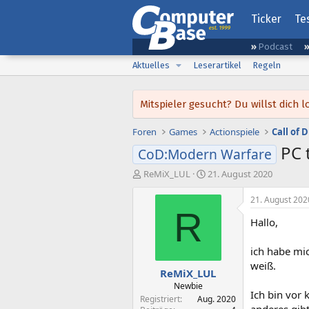
Ticker
Te
Podcast
Aktuelles
Leserartikel
Regeln
Mitspieler gesucht? Du willst dic
Foren
Games
Actionspiele
Call of 
PC 
CoD:Modern Warfare
E
E
ReMiX_LUL
21. August 2020
r
r
s
s
21. August 202
t
t
R
Hallo,
e
e
l
l
l
l
ich habe mic
e
t
weiß.
ReMiX_LUL
r
a
m
Newbie
Ich bin vor
Registriert
Aug. 2020