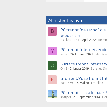
Ähnliche Themen
PC trennt "dauernd" die
B
wieder ein
BlackScorp
11. April 2022
Heimne
PC trennt Internetverbi
Y
yazuu
26. Februar 2021
Mainboa
Surface trennt Interne
O
Olli_S
5. Januar 2019
Sonstige Sm
uTorrent/Vuze trennt I
K
KarstN79
15. Mai 2014
Online
PC trennt sich alle paar
shifty29
28. September 2014
Hei