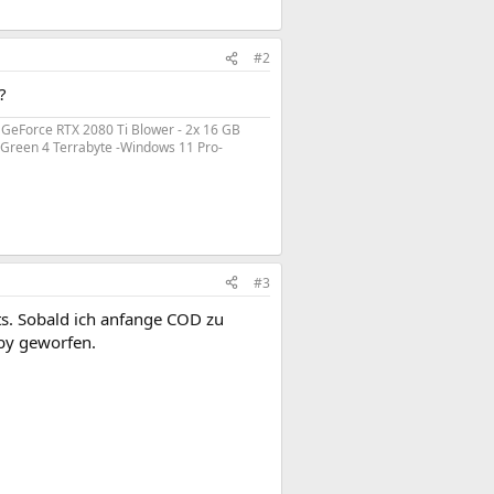
#2
?
GeForce RTX 2080 Ti Blower - 2x 16 GB
l Green 4 Terrabyte -Windows 11 Pro-
#3
ts. Sobald ich anfange COD zu
bby geworfen.