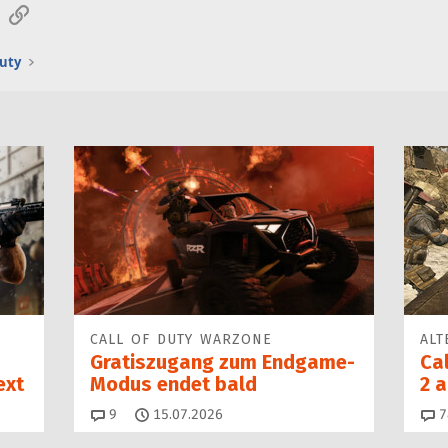
sApp
E-Mail
Link
Duty
CALL OF DUTY WARZONE
ALT
Gratiszugang zum Endgame-
Cal
ext
Modus endet bald
2 a
Kommentare
9
15.07.2026
7