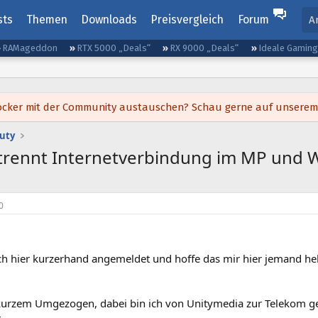
sts
Themen
Downloads
Preisvergleich
Forum
A
RAMageddon
RTX 5000 „Deals“
RX 9000 „Deals“
Ideale Gamin
h locker mit der Community austauschen? Schau gerne auf unsere
Duty
trennt Internetverbindung im MP und 
0
h hier kurzerhand angemeldet und hoffe das mir hier jemand helf
 kurzem Umgezogen, dabei bin ich von Unitymedia zur Telekom gew