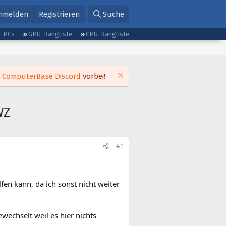
nmelden
Registrieren
Suche
g-PCs
GPU-Rangliste
CPU-Rangliste
m
ComputerBase Discord
vorbei!
WZ
#1
en kann, da ich sonst nicht weiter
echselt weil es hier nichts