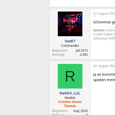
22. August 202
Schonmal ge
System:
Enerma
G.Skill Triden
Samsung C49
Sas87
Commander
Registriert
Juli 2013
Beiträge
2.345
22. August 202
R
Ja es kommt 
spielen tre
ReMiX_LUL
Newbie
Ersteller dieses
Themas
Registriert
Aug. 2020
Beiträge
4