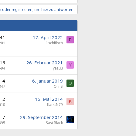
 oder registrieren, um hier zu antworten.
41
17. April 2022
F
201
Fischifisch
16
26. Februar 2021
Y
594
yazuu
4
6. Januar 2019
O
847
Olli_S
2
15. Mai 2014
K
610
KarstN79
7
29. September 2014
495
Sasi Black