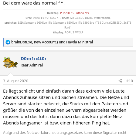
Bei dem wäre das normal ^^.
Desktop:
PHANTEKS Enthoo 719
CPU:
5950x I
GPU:
6950 XT I
RAM:
128 GB ECC DDR4 -Watercooled.
Speicher:
SSD: Samsung 960 Evo 1Tb I Samsung 860 Evo 1Tb I 860 Evo 4TB I Curical 2TB SSD , 2x8TB
Raid1
Display:
AORUS FV43U
brainDotExe
,
new Account()
und
Hayda Ministral
R
e
a
D0m1n4t0r
k
t
Rear Admiral
i
o
n
3. August 2020
#10
e
n
Es liegt schlicht und einfach daran dass extrem viele Leute
:
Abends zuhause sitzen und Sachen streamen. Die Netze und
Server sind stärker belastet, die Stacks mit den Paketen sind
größer die von den einzelnen Servern abgearbeitet werden
müssen und das führt dann dazu das das komplette Netz
Abends langsamer ist bzw. einen höheren Ping hat.
Aufgrund des Netzwerkdurchsetzungsgesetzes kann diese Signatur nicht