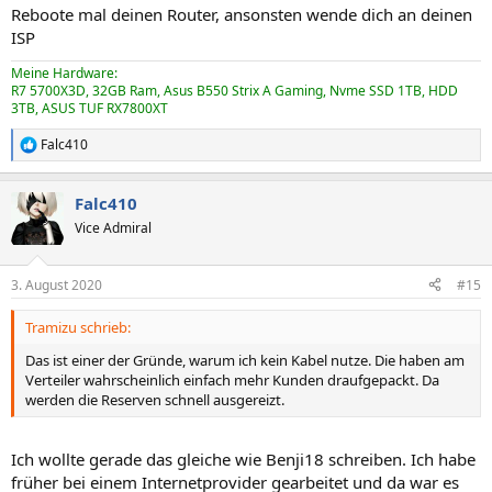
Reboote mal deinen Router, ansonsten wende dich an deinen
ISP
Meine Hardware:
R7 5700X3D, 32GB Ram, Asus B550 Strix A Gaming, Nvme SSD 1TB, HDD
3TB, ASUS TUF RX7800XT
Falc410
R
e
a
Falc410
k
t
Vice Admiral
i
o
n
3. August 2020
#15
e
n
Tramizu schrieb:
:
Das ist einer der Gründe, warum ich kein Kabel nutze. Die haben am
Verteiler wahrscheinlich einfach mehr Kunden draufgepackt. Da
werden die Reserven schnell ausgereizt.
Ich wollte gerade das gleiche wie Benji18 schreiben. Ich habe
früher bei einem Internetprovider gearbeitet und da war es