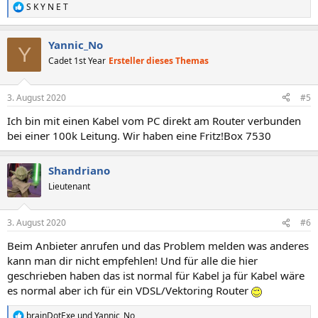
S K Y N E T
R
e
a
Yannic_No
k
Y
t
Cadet 1st Year
Ersteller dieses Themas
i
o
n
3. August 2020
#5
e
n
Ich bin mit einen Kabel vom PC direkt am Router verbunden
:
bei einer 100k Leitung. Wir haben eine Fritz!Box 7530
Shandriano
Lieutenant
3. August 2020
#6
Beim Anbieter anrufen und das Problem melden was anderes
kann man dir nicht empfehlen! Und für alle die hier
geschrieben haben das ist normal für Kabel ja für Kabel wäre
es normal aber ich für ein VDSL/Vektoring Router
brainDotExe
und
Yannic_No