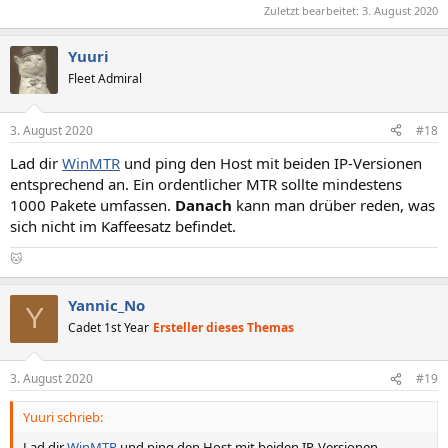
Zuletzt bearbeitet:
3. August 2020
Yuuri
Fleet Admiral
3. August 2020
#18
Lad dir
WinMTR
und ping den Host mit beiden IP-Versionen
entsprechend an. Ein ordentlicher MTR sollte mindestens
1000 Pakete umfassen.
Danach
kann man drüber reden, was
sich nicht im Kaffeesatz befindet.
🐱
Yannic_No
Y
Cadet 1st Year
Ersteller dieses Themas
3. August 2020
#19
Yuuri schrieb:
Lad dir
WinMTR
und ping den Host mit beiden IP-Versionen