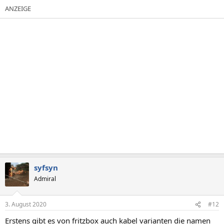
a
k
t
i
o
n
e
n
:
syfsyn
Admiral
3. August 2020
#12
Erstens gibt es von fritzbox auch kabel varianten die namen