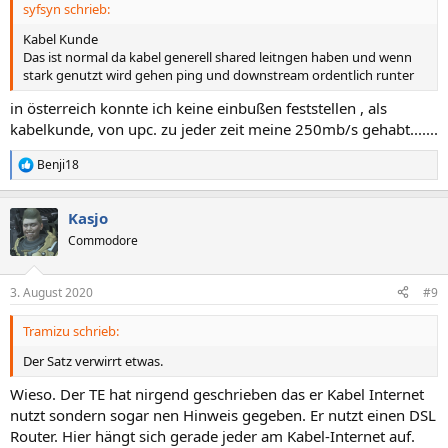
syfsyn schrieb:
Kabel Kunde
Das ist normal da kabel generell shared leitngen haben und wenn
stark genutzt wird gehen ping und downstream ordentlich runter
in österreich konnte ich keine einbußen feststellen , als
kabelkunde, von upc. zu jeder zeit meine 250mb/s gehabt.......
Benji18
R
e
a
Kasjo
k
t
Commodore
i
o
n
3. August 2020
#9
e
n
Tramizu schrieb:
:
Der Satz verwirrt etwas.
Wieso. Der TE hat nirgend geschrieben das er Kabel Internet
nutzt sondern sogar nen Hinweis gegeben. Er nutzt einen DSL
Router. Hier hängt sich gerade jeder am Kabel-Internet auf.