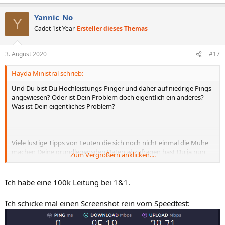
Yannic_No
Y
Cadet 1st Year
Ersteller dieses Themas
3. August 2020
#17
Hayda Ministral schrieb:
Und Du bist Du Hochleistungs-Pinger und daher auf niedrige Pings
angewiesen? Oder ist Dein Problem doch eigentlich ein anderes?
Was ist Dein eigentliches Problem?
Viele lustige Tipps von Leuten die sich noch nicht einmal die Mühe
machen Deine grundlegensden Daten abzufragen hast Du ja nun
Zum Vergrößern anklicken....
bekommen. Wenn Du vom Clownsgeplapper genug hast könntest
Du mal ein paar Daten als Grundlage für echte Ursachenforschung
liefern.
Ich habe eine 100k Leitung bei 1&1.
Ich schicke mal einen Screenshot rein vom Speedtest:
DSL ist ja nun bereits geklärt. Fritzbox ebenfalls. Welcher
Vertrag? Welche Leitungswerte? Welcher Provider?
Ping...wohin? Mach mal bitte einen Speedtest (beliebt ist