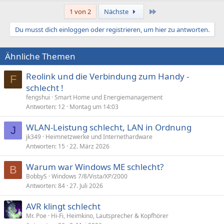
a
Letzte
1 von 2
Nächste
k
t
Du musst dich einloggen oder registrieren, um hier zu antworten.
i
o
n
Ähnliche Themen
e
n
:
Reolink und die Verbindung zum Handy -
F
schlecht !
fengshui
Smart Home und Energiemanagement
Antworten
12
Montag um 14:03
WLAN-Leistung schlecht, LAN in Ordnung
J
jk349
Heimnetzwerke und Internethardware
Antworten
15
22. März 2026
Warum war Windows ME schlecht?
B
BobbyS
Windows 7/8/Vista/XP/2000
Antworten
84
27. Juli 2026
AVR klingt schlecht
Mr. Poe
Hi-Fi, Heimkino, Lautsprecher & Kopfhörer