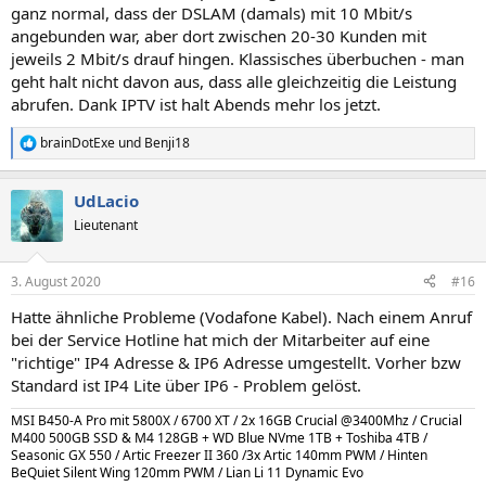
ganz normal, dass der DSLAM (damals) mit 10 Mbit/s
angebunden war, aber dort zwischen 20-30 Kunden mit
jeweils 2 Mbit/s drauf hingen. Klassisches überbuchen - man
geht halt nicht davon aus, dass alle gleichzeitig die Leistung
abrufen. Dank IPTV ist halt Abends mehr los jetzt.
brainDotExe
und
Benji18
R
e
a
UdLacio
k
t
Lieutenant
i
o
n
3. August 2020
#16
e
n
Hatte ähnliche Probleme (Vodafone Kabel). Nach einem Anruf
:
bei der Service Hotline hat mich der Mitarbeiter auf eine
"richtige" IP4 Adresse & IP6 Adresse umgestellt. Vorher bzw
Standard ist IP4 Lite über IP6 - Problem gelöst.
MSI B450-A Pro mit 5800X / 6700 XT / 2x 16GB Crucial @3400Mhz / Crucial
M400 500GB SSD & M4 128GB + WD Blue NVme 1TB + Toshiba 4TB /
Seasonic GX 550 / Artic Freezer II 360 /3x Artic 140mm PWM / Hinten
BeQuiet Silent Wing 120mm PWM / Lian Li 11 Dynamic Evo