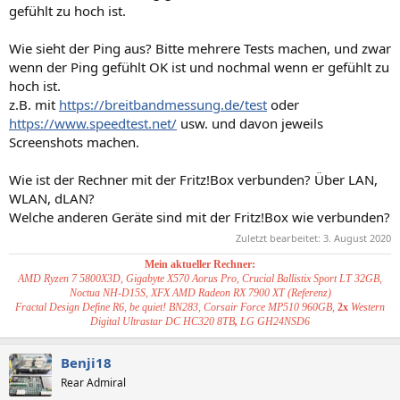
gefühlt zu hoch ist.
Wie sieht der Ping aus? Bitte mehrere Tests machen, und zwar
wenn der Ping gefühlt OK ist und nochmal wenn er gefühlt zu
hoch ist.
z.B. mit
https://breitbandmessung.de/test
oder
https://www.speedtest.net/
usw. und davon jeweils
Screenshots machen.
Wie ist der Rechner mit der Fritz!Box verbunden? Über LAN,
WLAN, dLAN?
Welche anderen Geräte sind mit der Fritz!Box wie verbunden?
Zuletzt bearbeitet:
3. August 2020
Mein aktueller Rechner:
AMD Ryzen 7 5800X3D, Gigabyte X570 Aorus Pro, Crucial Ballistix Sport LT 32GB,
Noctua NH-D15S, XFX AMD Radeon RX 7900 XT (Referenz)
Fractal Design Define R6, be quiet! BN283, Corsair Force MP510 960GB,
2x
Western
Digital Ultrastar DC HC320 8TB
,
LG GH24NSD6
Benji18
Rear Admiral