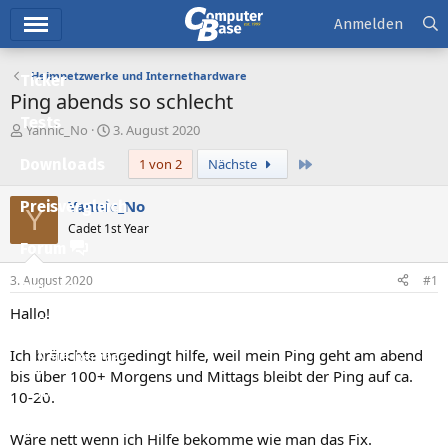
Hauptmenü
Anmelden
Heimnetzwerke und Internethardware
Ticker
Ping abends so schlecht
Tests
E
E
Yannic_No
3. August 2020
r
r
Letzte
Downloads
1 von 2
Nächste
s
s
t
t
e
e
Yannic_No
Preisvergleich
Y
l
l
Cadet 1st Year
l
l
Forum
e
t
r
a
3. August 2020
#1
Aktuelles
m
Hallo!
Empfohlene Inhalte
Ich bräuchte ungedingt hilfe, weil mein Ping geht am abend
Neue Beiträge
bis über 100+ Morgens und Mittags bleibt der Ping auf ca.
Neueste Aktivitäten
10-20.
Leserartikel
Wäre nett wenn ich Hilfe bekomme wie man das Fix.