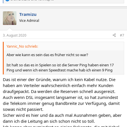
R
e
a
Tramizu
k
t
Vice Admiral
i
o
n
3. August 2020
#7
e
n
Yannic_No schrieb:
:
Aber wie kann es sein das es früher nicht so war?
Ist halt so das es in Spielen so ist die Server Ping haben einen 17
Ping und wenn ich einen Speedtest mache hab ich einen 9 Ping
Das ist einer der Gründe, warum ich kein Kabel nutze. Die
haben am Verteiler wahrscheinlich einfach mehr Kunden
draufgepackt. Da werden die Reserven schnell ausgereizt.
Auch wenn DSL insgesamt langsamer ist, so hat zumindest
die Telekom immer genug Bandbreite zur Verfügung, damit
sowas nicht passiert.
Sicher wird es hier und da auch mal Ausnahmen geben, aber
dann ich die Leitung an sich schon nicht so toll.