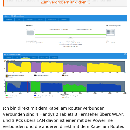
Wenn DSL: Screenshots machen der Fritz!Box, unter Internet ->
Zum Vergrößern anklicken....
DSL-Informationen die Reiter
Übersicht
sowie
DSL
und
Spectrum
.
Und zwar wenn der Ping gefühlt OK ist und nochmal wenn er
gefühlt zu hoch ist.
Wie sieht der Ping aus? Bitte mehrere Tests machen, und zwar wenn
der Ping gefühlt OK ist und nochmal wenn er gefühlt zu hoch ist.
z.B. mit
https://breitbandmessung.de/test
oder
https://www.speedtest.net/
usw. und davon jeweils Screenshots
machen.
Wie ist der Rechner mit der Fritz!Box verbunden? Über LAN, WLAN,
dLAN?
Welche anderen Geräte sind mit der Fritz!Box wie verbunden?
Ich bin direkt mit dem Kabel am Router verbunden.
Verbunden sind 4 Handys 2 Tablets 3 Fernseher übers WLAN
und 3 PCs übers LAN davon ist einer mit der Powerline
verbunden und die anderen direkt mit dem Kabel am Router.