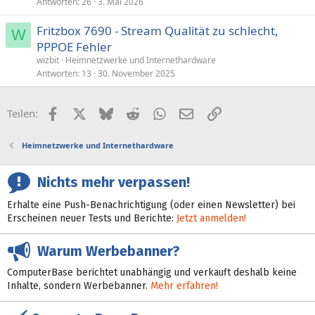
Antworten
26
3. Mai 2026
Fritzbox 7690 - Stream Qualität zu schlecht,
W
PPPOE Fehler
wizbit
Heimnetzwerke und Internethardware
Antworten
13
30. November 2025
Facebook
X (Twitter)
Bluesky
Reddit
WhatsApp
E-Mail
Link
Teilen:
Heimnetzwerke und Internethardware
Nichts mehr verpassen!
Erhalte eine Push-Benachrichtigung (oder einen Newsletter) bei
Erscheinen neuer Tests und Berichte:
Jetzt anmelden!
Warum Werbebanner?
ComputerBase berichtet unabhängig und verkauft deshalb keine
Inhalte, sondern Werbebanner.
Mehr erfahren!