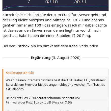
speedtest.net), der zeigt üblicherweise Latenz und
Geschwindigkeit. Einmal bei niedrigem Ping und einmal bei
hohem Ping
Zurzeit Spiele ich Fortnite der zum Frankfurt Server geht und
wie bist Du mit der Fritzbox verbunden? Netzwerkkabel
der Ping bleibt Morgens und Mittags bei 10-20 und abends
direkt? Powerline? WLAN?
geht er immer auf 100+ das einzige was ich mir dabei dachte
PS:
ist das es an den Servern von denen liegt nur wo ich nach
geschaut habe haben die einen Stabilen 17-20 Ping.
Bei der Fritzbox bin ich direkt mit dem Kabel verbunden.
Ergänzung
(
3. August 2020
)
KnolleJupp schrieb:
Was für einen Internetanschluss hast du? DSL, Kabel, LTE, Glasfaser?
Bei welchem Provider bist du angemeldet und welchen Tarif hast du
aktuell dort?
Deine Fritz!Box 7530 deutet schonmal sehr auf DSL.
Firmware der Fritz!Box aktuell? (Version 7.20)