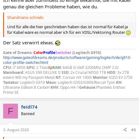
Ich kenne aber zumindest so einige Bekannte, die mit Kabel
genau die gleichen Probleme haben, wie du.
Shandriano schrieb:
Und für alle die hier geschrieben haben das ist normal für Kabel ja
für Kabel wäre es normal aber ich für ein VDSL/Vektoring Router
Der Satz verwirrt etwas.
Gate of Dreams:
Color
Profile
Switcher
(Logitech G910)
http://www.gateofdreams.de/products/software/gaming/logitech/de/g910-
color-profile-switcher.html
CPU:
i7 6850
GPU:
2 Titan
X
p
RAM:
64GB G-Skill 3200Mhz (XMP 2.0)
Mainboard:
ASUS X99 DELUXE II
SSD:
2x Crucial M550 1TB
HDD:
3x 2TB
extern WD my Passport Metal
NT:
Corsair HX 1000i
Monitor:
EIZO EV 2750
Tastatur:
Logitech G910
Maus:
Logitech G502/G900/Roccat Tyon
KH:
Ultrasone Edition 8 Carbon
KHV:
Oppo HA-1
Gehäuse:
Phanteks Enthoo
Primo SE
feidl74
F
Banned
3. August 2020
#8