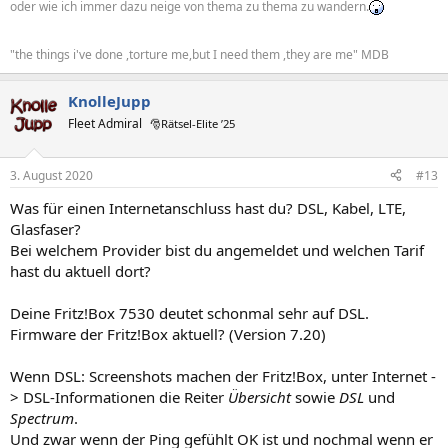
oder wie ich immer dazu neige von thema zu thema zu wandern.
"the things i've done ,torture me,but I need them ,they are me" MDB
KnolleJupp
Fleet Admiral
🎅Rätsel-Elite ’25
3. August 2020
#13
Was für einen Internetanschluss hast du? DSL, Kabel, LTE,
Glasfaser?
Bei welchem Provider bist du angemeldet und welchen Tarif
hast du aktuell dort?
Deine Fritz!Box 7530 deutet schonmal sehr auf DSL.
Firmware der Fritz!Box aktuell? (Version 7.20)
Wenn DSL: Screenshots machen der Fritz!Box, unter Internet -
> DSL-Informationen die Reiter
Übersicht
sowie
DSL
und
Spectrum
.
Und zwar wenn der Ping gefühlt OK ist und nochmal wenn er