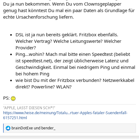
Du ja nun bekommen. Wenn Du vom Clownsgeplapper
genug hast könntest Du mal ein paar Daten als Grundlage für
echte Ursachenforschung liefern.
DSL ist ja nun bereits geklärt. Fritzbox ebenfalls.
Welcher Vertrag? Welche Leitungswerte? Welcher
Provider?
Ping...wohin? Mach mal bitte einen Speedtest (beliebt
ist speedtest.net), der zeigt üblicherweise Latenz und
Geschwindigkeit. Einmal bei niedrigem Ping und einmal
bei hohem Ping
wie bist Du mit der Fritzbox verbunden? Netzwerkkabel
direkt? Powerline? WLAN?
PS:
"APPLE, LASST DIESEN SCH*!"
https://www.heise.de/meinung/Totalu...rtuer-Apples-fataler-Suendenfall-
6157251.html
brainDotExe
und
bender_
R
e