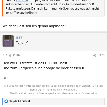
entsprechend an. Ein ordentlicher MTR sollte mindestens 1000
Pakete umfassen.
Danach
kann man drüber reden, was sich nicht
im Kaffeesatz befindet.
Welcher Host soll ich genau anpingen?
BFF
¯\_(ツ)_/¯
3. August 2020
#20
Den wo Du feststellst das Du 100+ hast.
Und zum Vergleich auch google.de oder dessen IP.
BFF
Ein Gedanke der richtig ist kann auf die Dauer nicht niedergelogen werden. (Otto von
Bismarck). -> There are only two genders.
Wen Du mit Wissen nicht überzeugen kannst, den verwirre mit Schwachsinn!
Hayda Ministral
R
e