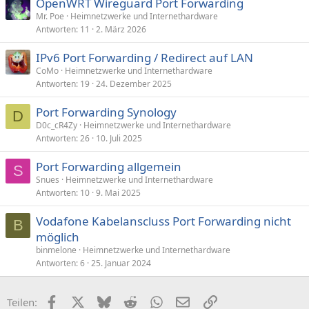
OpenWRT Wireguard Port Forwarding
Mr. Poe
Heimnetzwerke und Internethardware
Antworten
11
2. März 2026
IPv6 Port Forwarding / Redirect auf LAN
CoMo
Heimnetzwerke und Internethardware
Antworten
19
24. Dezember 2025
Port Forwarding Synology
D
D0c_cR4Zy
Heimnetzwerke und Internethardware
Antworten
26
10. Juli 2025
Port Forwarding allgemein
S
Snues
Heimnetzwerke und Internethardware
Antworten
10
9. Mai 2025
Vodafone Kabelanscluss Port Forwarding nicht
B
möglich
binmelone
Heimnetzwerke und Internethardware
Antworten
6
25. Januar 2024
Facebook
X (Twitter)
Bluesky
Reddit
WhatsApp
E-Mail
Link
Teilen: