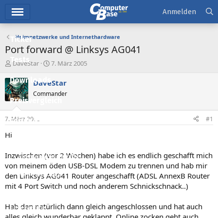
Hauptmenü
Anmelden
Heimnetzwerke und Internethardware
Ticker
Port forward @ Linksys AG041
Tests
E
E
DaveStar
7. März 2005
r
r
Downloads
s
s
DaveStar
t
t
Commander
e
e
Preisvergleich
l
l
l
l
7. März 2005
#1
Forum
e
t
r
a
Hi
Aktuelles
m
Inzwischen (vor 2 Wochen) habe ich es endlich geschafft mich
Empfohlene Inhalte
von meinem öden USB-DSL Modem zu trennen und hab mir
Neue Beiträge
den Linksys AG041 Router angeschafft (ADSL AnnexB Router
mit 4 Port Switch und noch anderem Schnickschnack..)
Neueste Aktivitäten
Hab den natürlich dann gleich angeschlossen und hat auch
Leserartikel
alles gleich wunderbar geklappt. Online zocken geht auch,