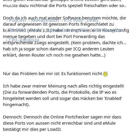
Regeln
musste dazu nichtmal die Ports speziell freischalten oder so..
Doch da ich auch mal wieder Software benutzen möchte, die
Podcast
RAMageddon
RTX 5000 „Deals“
darauf angewiesen ist gewissen Ports freigeschlatet zu
bekommen (eMule z.B.) habe ich mich wieder in RouterConfig
RX 9000 „Deals“
Ideale Gaming-PCs
GPU-Rangliste
menue begeben und dort bei Port Forwarding das
CPU-Rangliste
entsprechende Zuegs eingestellt. (Kein problem, dachte ich...
hab ich ja sogar schon damals per ICQ anderen Leuten
erklärt, deren Router ich noch nie gesehen hatte...)
Nur das Problem bei mir ist: Es funktioniert nicht
Ich habe zwar meiner Meinung nach alles richtig eingestellt
(Die zu forwardenden Ports, die Protokolle, die IP wo es
hingeleitet werden soll und sogar das Häcken bei 'Enabled'
hingemacht).
Dennoch: Dennoch die Online Portchecker sagen mir dass
diese Ports von aussen nicht erreichbar sind und eMule
bestätigt mir dies per LowID.