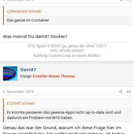
cyberpirate schrieb:
Das ganze im Container
Was meinst Du damit? Docker?
CPU: Ryzen 9 9950X (ja, genau der ohne "X3D")
GPU: XFX RX 6900XT
Kühlung: Custom Loop an einem MORA3​
David7
Ensign
Ersteller dieses Themas
6. November 2019
#6
ECENAT schrieb:
Es könnte passieren das gewisse Apps nicht up-to-date sind und
dadurch ein Problem mit W10 haben.
Genau das war der Grund, warum ich diese Frage hier im
Forum gestellt habe. Ich wollte mich erkundigen, ob bisher