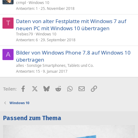
e
crmpl
Windows 10
Antworten
1
25. November 2018
s
p
Daten von alter Festplatte mit Windows 7 auf
e
T
neuen PC mit Windows 10 übertragen
r
Trebies79
Windows 10
r
Antworten
6
29. September 2018
t
Bilder von Windows Phone 7.8 auf Windows 10
A
übertragen
alles
Sonstige Smartphones, Tablets und Co.
Antworten
15
9. Januar 2017
Facebook
X (Twitter)
Bluesky
Reddit
WhatsApp
E-Mail
Link
Teilen:
Windows 10
Passend zum Thema