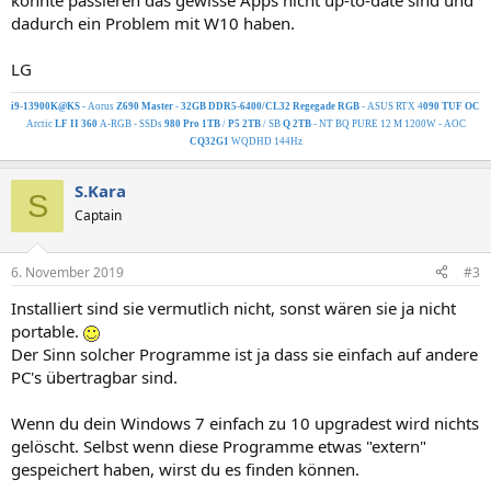
könnte passieren das gewisse Apps nicht up-to-date sind und
dadurch ein Problem mit W10 haben.
LG
i9-13900K@KS -
Aorus
Z690 Master
-
32GB DDR5-6400/CL32 Regegade RGB
- ASUS RTX 4
090 TUF OC
Arctic
LF II 360
A-RGB - SSDs
980 Pro 1TB
/
P5 2TB
/ SB
Q 2TB
- NT BQ PURE 12 M 1200W - AOC
CQ32G1
WQDHD 144Hz
S.Kara
S
Captain
6. November 2019
#3
Installiert sind sie vermutlich nicht, sonst wären sie ja nicht
portable.
Der Sinn solcher Programme ist ja dass sie einfach auf andere
PC's übertragbar sind.
Wenn du dein Windows 7 einfach zu 10 upgradest wird nichts
gelöscht. Selbst wenn diese Programme etwas "extern"
gespeichert haben, wirst du es finden können.