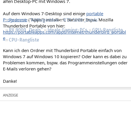
alten Desktop-PC mit Windows 7.
Regeln
Auf dem Windows 7-Desktop sind einige
portable
Programme
("Apps") installiert, darunter bspw. Mozilla
Podcast
RAMageddon
RTX 5000 „Deals“
Thunderbird Portable von hier:
RX 9000 „Deals“
Ideale Gaming-PCs
GPU-Rangliste
https://portableapps.com/apps/internet/thunderbird_portabl
e
.
CPU-Rangliste
Kann ich den Ordner mit Thunderbird Portable einfach von
Windows 7 auf Windows 10 kopieren? Oder kann es dabei zu
Problemen kommen, bspw. das Programmeinstellungen oder
E-Mails verloren gehen?
Danke!