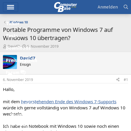
Hauptmenü
Anmelden
Windows 10
Ticker
Portable Programme von Windows 7 auf
Tests
Windows 10 übertragen?
E
E
David7
6. November 2019
Downloads
r
r
s
s
David7
Preisvergleich
t
t
Ensign
e
e
l
l
Forum
l
l
6. November 2019
#1
e
t
Aktuelles
r
a
Hallo,
m
Empfohlene Inhalte
mit dem
bevorstehenden Ende des Windows 7-Supports
Neue Beiträge
würde ich gerne vollständig von Windows 7 auf Windows 10
wechseln.
Neueste Aktivitäten
Leserartikel
Ich habe ein Notebook mit Windows 10 sowie noch einen