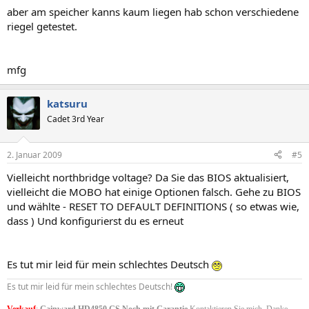
aber am speicher kanns kaum liegen hab schon verschiedene
riegel getestet.
mfg
katsuru
Cadet 3rd Year
2. Januar 2009
#5
Vielleicht northbridge voltage? Da Sie das BIOS aktualisiert,
vielleicht die MOBO hat einige Optionen falsch. Gehe zu BIOS
und wählte - RESET TO DEFAULT DEFINITIONS ( so etwas wie,
dass ) Und konfigurierst du es erneut
Es tut mir leid für mein schlechtes Deutsch
Es tut mir leid für mein schlechtes Deutsch!
Verkauf
:
Gainward HD4850 GS Noch mit Garantie
Kontaktieren Sie mich. Danke