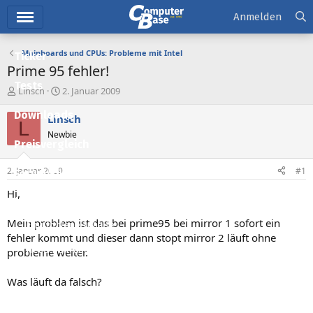
Hauptmenü
Anmelden
Mainboards und CPUs: Probleme mit Intel
Ticker
Prime 95 fehler!
Tests
E
E
Linsch
2. Januar 2009
r
r
Downloads
s
s
Linsch
L
t
t
Newbie
e
e
Preisvergleich
l
l
l
l
2. Januar 2009
#1
Forum
e
t
r
a
Hi,
Aktuelles
m
Mein problem ist das bei prime95 bei mirror 1 sofort ein
Empfohlene Inhalte
fehler kommt und dieser dann stopt mirror 2 läuft ohne
Neue Beiträge
probleme weiter.
Neueste Aktivitäten
Was läuft da falsch?
Leserartikel