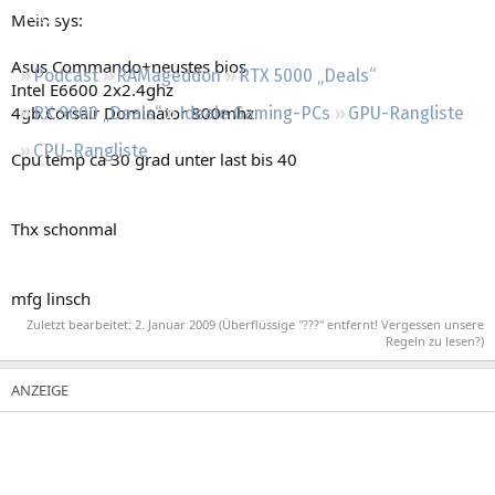
Regeln
Mein sys:
Asus Commando+neustes bios
Podcast
RAMageddon
RTX 5000 „Deals“
Intel E6600 2x2.4ghz
4gb Corsair Dominator 800mhz
RX 9000 „Deals“
Ideale Gaming-PCs
GPU-Rangliste
CPU-Rangliste
Cpu temp ca 30 grad unter last bis 40
Thx schonmal
mfg linsch
Zuletzt bearbeitet:
2. Januar 2009
(Überflüssige "???" entfernt! Vergessen unsere
Regeln zu lesen?)