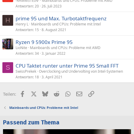
-RAMMSTEIN-
Mainboards und CPUs: Probleme mit AMD
Antworten
20
26. Juli 2023
prime 95 und Max. Turbotaktfrequenz
H
Henry L
Mainboards und CPUs: Probleme mit Intel
Antworten
15
8. August 2021
Ryzen 9 5900x Prime 95
LioNite
Mainboards und CPUs: Probleme mit AMD
Antworten
34
3. Januar 2022
CPU Taktet runter unter Prime 95 Small FFT
S
SwissPrekek
Overclocking und Undervolting von Intel-Systemen
Antworten
18
3. April 2021
Facebook
X (Twitter)
Bluesky
Reddit
WhatsApp
E-Mail
Link
Teilen:
Mainboards und CPUs: Probleme mit Intel
Passend zum Thema