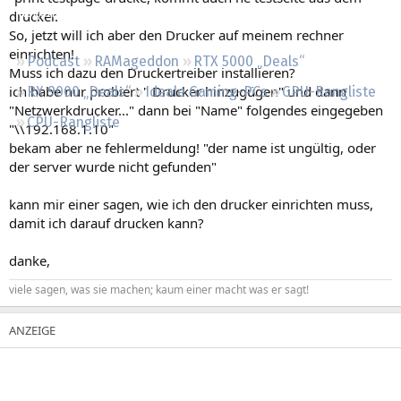
Regeln
drucker.
So, jetzt will ich aber den Drucker auf meinem rechner
einrichten!
Podcast
RAMageddon
RTX 5000 „Deals“
Muss ich dazu den Druckertreiber installieren?
ich habe nur probiert " Drucker hinzugügen" und dann
RX 9000 „Deals“
Ideale Gaming-PCs
GPU-Rangliste
"Netzwerkdrucker..." dann bei "Name" folgendes eingegeben
CPU-Rangliste
"\\192.168.1.10"
bekam aber ne fehlermeldung! "der name ist ungültig, oder
der server wurde nicht gefunden"
kann mir einer sagen, wie ich den drucker einrichten muss,
damit ich darauf drucken kann?
danke,
viele sagen, was sie machen; kaum einer macht was er sagt!