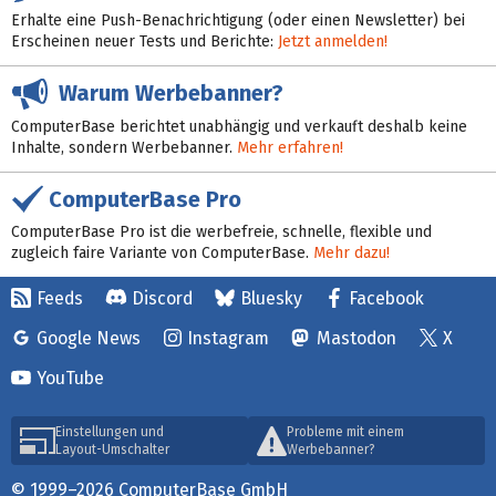
Erhalte eine Push-Benachrichtigung (oder einen Newsletter) bei
Erscheinen neuer Tests und Berichte:
Jetzt anmelden!
Warum Werbebanner?
ComputerBase berichtet unabhängig und verkauft deshalb keine
Inhalte, sondern Werbebanner.
Mehr erfahren!
ComputerBase Pro
ComputerBase Pro ist die werbefreie, schnelle, flexible und
zugleich faire Variante von ComputerBase.
Mehr dazu!
Feeds
Discord
Bluesky
Facebook
Google News
Instagram
Mastodon
X
YouTube
Einstellungen und
Probleme mit einem
Layout-Umschalter
Werbebanner?
© 1999–2026 ComputerBase GmbH