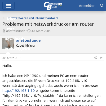
Hauptmenü
Anmelden
Heimnetzwerke und Internethardware
Ticker
Probleme mit netzwerkdrucker am router
Tests
E
E
anettestunde
30. März 2005
r
r
Downloads
s
s
anettestunde
t
t
Cadet 4th Year
e
e
Preisvergleich
l
l
l
l
30. März 2005
#1
Forum
e
t
r
a
Hallo,
Aktuelles
m
ich habe nen HP 1300 und meinen PC an nem router
Empfohlene Inhalte
angeschlossen. die IP vom Drucker ist 192.168.1.10
Neue Beiträge
wenn ich den anpinge geht das auch; wenn ich im browser
http://192.168.1.10
eingebe kommt ne seite
Neueste Aktivitäten
"http://192.168.1.10/Ps_stat.htm" da kann ich einstellungen
für den drucker vornehmen. wenn ich auf dieser seite auf
Leserartikel
"print testpage"drücke, kommt auch ne testseite aus dem