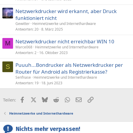
Netzwerkdrucker wird erkannt, aber Druck
funktioniert nicht
Gewitter
Heimnetzwerke und Internethardware
Antworten
20
8. März 2025
Netzwerkdrucker nicht erreichbar WIN 10
M
Marce068
Heimnetzwerke und Internethardware
Antworten
2
16. Oktober 2023
Puuuh...Bondrucker als Netzwerkdrucker per
S
Router für Android als Registrierkasse?
Senfnase
Heimnetzwerke und Internethardware
Antworten
19
18. Juni 2023
Facebook
X (Twitter)
Bluesky
Reddit
WhatsApp
E-Mail
Link
Teilen:
Heimnetzwerke und Internethardware
Nichts mehr verpassen!