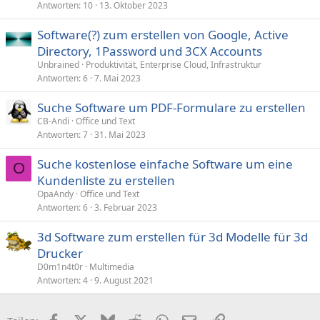
Antworten
10
13. Oktober 2023
Software(?) zum erstellen von Google, Active
Directory, 1Password und 3CX Accounts
Unbrained
Produktivität, Enterprise Cloud, Infrastruktur
Antworten
6
7. Mai 2023
Suche Software um PDF-Formulare zu erstellen
CB-Andi
Office und Text
Antworten
7
31. Mai 2023
Suche kostenlose einfache Software um eine
O
Kundenliste zu erstellen
OpaAndy
Office und Text
Antworten
6
3. Februar 2023
3d Software zum erstellen für 3d Modelle für 3d
Drucker
D0m1n4t0r
Multimedia
Antworten
4
9. August 2021
Facebook
X (Twitter)
Bluesky
Reddit
WhatsApp
E-Mail
Link