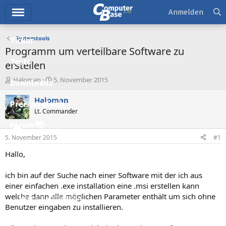
Hauptmenü
Anmelden
Systemtools
Ticker
Programm um verteilbare Software zu
Tests
erstellen
E
E
Haloman
5. November 2015
Downloads
r
r
s
s
Haloman
Preisvergleich
t
t
Lt. Commander
e
e
l
l
Forum
l
l
5. November 2015
#1
e
t
Aktuelles
r
a
Hallo,
m
Empfohlene Inhalte
ich bin auf der Suche nach einer Software mit der ich aus
Neue Beiträge
einer einfachen .exe installation eine .msi erstellen kann
welche dann alle möglichen Parameter enthält um sich ohne
Neueste Aktivitäten
Benutzer eingaben zu installieren.
Leserartikel