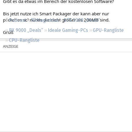
Gibt es da etwas im Bereich der kostenlosen Software?
Regeln
Bis jetzt nutze ich Smart Packager der kann aber nur
päckchen schnüren die nicht größer als 200MB sind.
Podcast
RAMageddon
RTX 5000 „Deals“
RX 9000 „Deals“
Ideale Gaming-PCs
GPU-Rangliste
Gruß
CPU-Rangliste