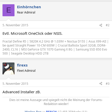
Einhörnchen
E
Rear Admiral
5. November 2015
#2
Evtl. Microsoft OneClick oder NSIS.
Fractal Define R5 | 5820K 4.2 GHz @ 1.039V + Noctua D15S | Asus X99-AII |
be quiet! Straight Power 10-CM 600W | Crucial Ballistix Sport 32GB, DDR4-
2400, CL16 | MSI GeForce GTX 1070 Gaming X 8G | Samsung SSD 850 Evo
500 | Seagate Desktop HDD 2TB
firexs
Fleet Admiral
5. November 2015
#3
Advanced Installer zB.
Dies ist meine Aussage und spiegelt nicht die Meinung der Forums-
Redaktion wieder!
Worker-Bee
::::
BENCH:
12.455 3DMarks (11)​