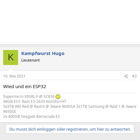
Kampfwurst Hugo
K
Lieutenant
16. Mai 2021
#2
Wled und ein ESP32
Supermicro X9SRL-F @ SC836
48GB ECC Ram E5-2620 6x2Ghz+HT
5x3TB WD Red @ Raid 6 @ 3ware 9690SA 2x1TB Samsung @ Raid 1 @ 3ware
9650SE
2x 400GB Seagate Barracuda ES
Du musst dich einloggen oder registrieren, um hier zu antworten.