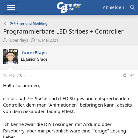
Hauptmenü
Anmelden
Gehäuse und Modding
Ticker
Programmierbare LED Stripes + Controller
Tests
E
E
TuberPlays
16. Mai 2021
r
r
Downloads
s
s
TuberPlays
t
t
Lt. Junior Grade
e
e
Preisvergleich
l
l
l
l
16. Mai 2021
#1
Forum
e
t
r
a
Hallo zusammen,
Aktuelles
m
ich bin auf der Suche nach LED Stripes und entsprechendem
Empfohlene Inhalte
Controller, dem man "Animationen" beibringen kann, abseits
Neue Beiträge
von dem bekannten fading Effekt.
Neueste Aktivitäten
Ich kenne zwar die DIY Lösungen mit Arduino oder
Raspberry, aber mir persönlich wäre eine "fertige" Lösung
Leserartikel
lieber.