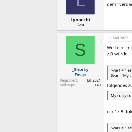
L
dem ' verda
Lynacchi
Gast
11. Mai 2022
S
Weil ein ' m
z.B würde
_Shorty
$var1 = "Tes
Ensign
$var = 'My 
Registriert
Juli 2021
folgendes z
Beiträge
140
My cracy c
ein " z.B. f
$var1 = "Tes