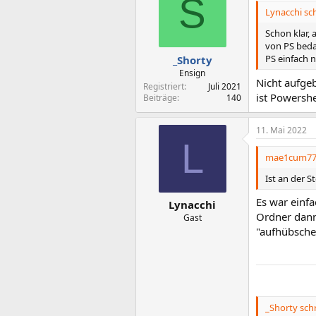
S
Lynacchi sch
Schon klar,
von PS bedac
PS einfach 
_Shorty
Ensign
Nicht aufgeb
Registriert
Juli 2021
ist Powersh
Beiträge
140
11. Mai 2022
L
mae1cum77 
Ist an der 
Es war einf
Lynacchi
Ordner dann
Gast
"aufhübsche
_Shorty schr