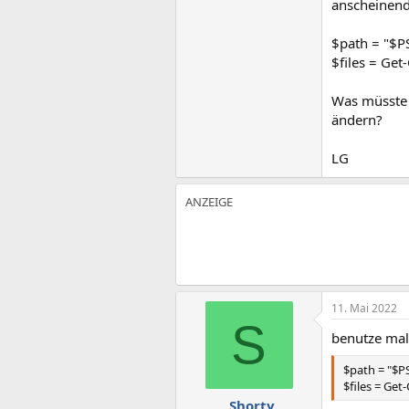
anscheinend
$path = "$P
$files = Get
Was müsste 
ändern?
LG
11. Mai 2022
S
benutze mal
$path = "$P
$files = Get
_Shorty