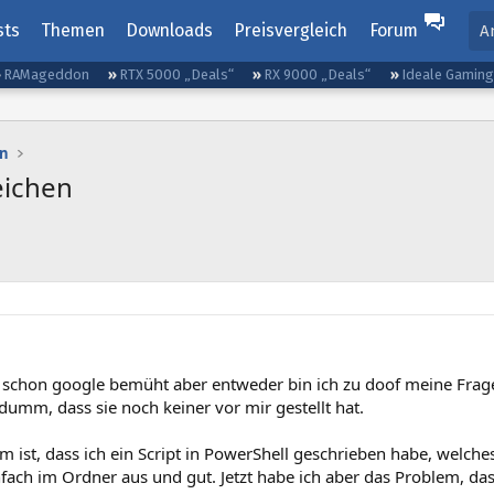
sts
Themen
Downloads
Preisvergleich
Forum
A
RAMageddon
RTX 5000 „Deals“
RX 9000 „Deals“
Ideale Gamin
n
eichen
t schon google bemüht aber entweder bin ich zu doof meine Frage 
 dumm, dass sie noch keiner vor mir gestellt hat.
 ist, dass ich ein Script in PowerShell geschrieben habe, welch
nfach im Ordner aus und gut. Jetzt habe ich aber das Problem, d