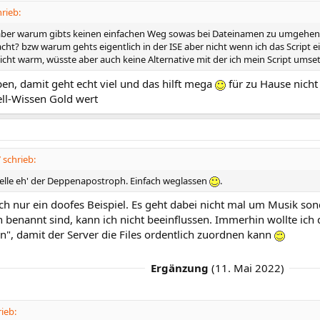
rieb:
 aber warum gibts keinen einfachen Weg sowas bei Dateinamen zu umgehen?
ht? bzw warum gehts eigentlich in der ISE aber nicht wenn ich das Script ei
nicht warm, wüsste aber auch keine Alternative mit der ich mein Script ums
en, damit geht echt viel und das hilft mega
für zu Hause nich
ell-Wissen Gold wert
schrieb:
Stelle eh' der Deppenapostroph. Einfach weglassen
.
ach nur ein doofes Beispiel. Es geht dabei nicht mal um Musik s
 benannt sind, kann ich nicht beeinflussen. Immerhin wollte ich 
n", damit der Server die Files ordentlich zuordnen kann
Ergänzung
(
11. Mai 2022
)
ieb: