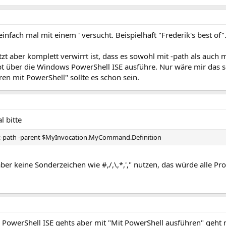
einfach mal mit einem ' versucht. Beispielhaft "Frederik's best of"
zt aber komplett verwirrt ist, dass es sowohl mit -path als auch m
pt über die Windows PowerShell ISE ausführe. Nur wäre mir das s
en mit PowerShell" sollte es schon sein.
l bitte
it-path -parent $MyInvocation.MyCommand.Definition
ber keine Sonderzeichen wie #,/,\,*,'," nutzen, das würde alle 
n PowerShell ISE gehts aber mit "Mit PowerShell ausführen" geht n