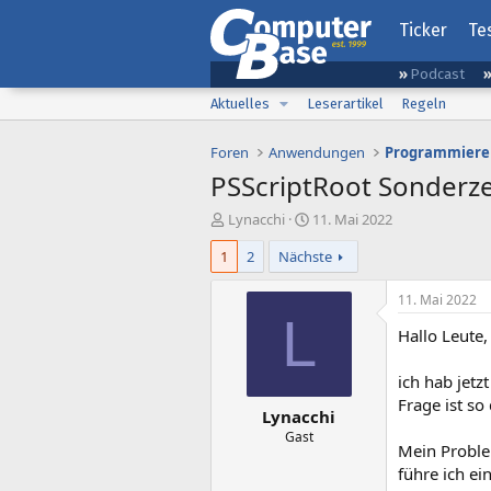
Ticker
Te
Podcast
Aktuelles
Leserartikel
Regeln
Foren
Anwendungen
Programmiere
PSScriptRoot Sonderz
E
E
Lynacchi
11. Mai 2022
r
r
1
2
Nächste
s
s
t
t
e
e
11. Mai 2022
l
l
L
Hallo Leute,
l
l
e
t
r
a
ich hab jetz
m
Frage ist so
Lynacchi
Gast
Mein Problem
führe ich ei