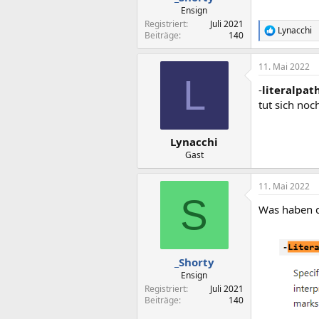
Ensign
Registriert
Juli 2021
Lynacchi
R
Beiträge
140
e
a
11. Mai 2022
k
L
t
-
literalpat
i
o
tut sich noc
n
e
n
Lynacchi
:
Gast
11. Mai 2022
S
Was haben d
_Shorty
Ensign
Registriert
Juli 2021
Beiträge
140