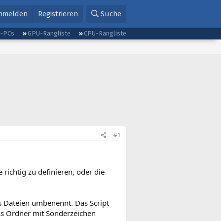
nmelden
Registrieren
Suche
g-PCs
GPU-Rangliste
CPU-Rangliste
#1
richtig zu definieren, oder die
es Dateien umbenennt. Das Script
ass Ordner mit Sonderzeichen