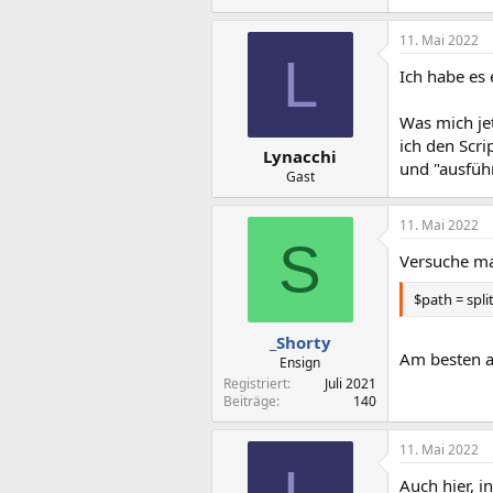
11. Mai 2022
L
Ich habe es 
Was mich jet
ich den Scri
Lynacchi
und "ausführ
Gast
11. Mai 2022
S
Versuche ma
$path = spl
_Shorty
Am besten a
Ensign
Registriert
Juli 2021
Beiträge
140
11. Mai 2022
Auch hier, i