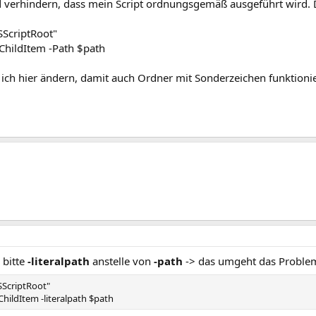
 verhindern, dass mein Script ordnungsgemäß ausgeführt wird. D
SScriptRoot"
-ChildItem -Path $path
ich hier ändern, damit auch Ordner mit Sonderzeichen funktionie
 bitte
-literalpath
anstelle von
-path
-> das umgeht das Problem
SScriptRoot"
-ChildItem -literalpath $path