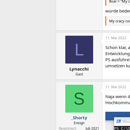
$var = "My 
würde bede
My cracy c
11. Mai 2022
L
Schon klar,
Entwicklung 
PS ausführe?
umsetzen k
Lynacchi
Gast
11. Mai 2022
S
Naja wenn d
Hochkomma 
_Shorty
Ensign
Registriert
Juli 2021