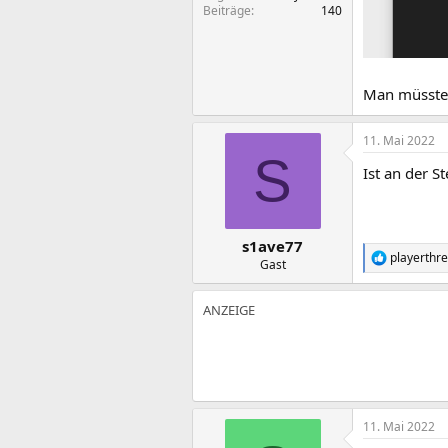
Beiträge
140
Man müsste 
11. Mai 2022
S
Ist an der S
s1ave77
playerthr
R
Gast
e
a
k
t
i
o
n
e
n
:
11. Mai 2022