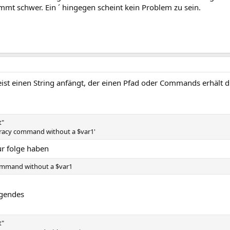
mmt schwer. Ein ´ hingegen scheint kein Problem zu sein.
eist einen String anfängt, der einen Pfad oder Commands erhält di
t"
cracy command without a $var1'
ur folge haben
ommand without a $var1
olgendes
t"