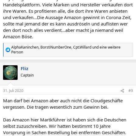
Handelsplattform. Viele Marken und Hersteller verkaufen dort
ihre Waren. Es profitieren alle, die dort ihre Waren anbieten
und verkaufen...Die Aussage Amazon gewinnt in Corona Zeit,
sollte mal jemand der es kann ausdröseln und auflisten wer
den dort noch alles verdient...aber macht ja niemand weil
Amazon Böse.
AlphaKaninchen
,
BorstiNumberOne
,
Cpt.Willard
und eine weitere
R
Person
e
a
k
Fliz
t
Captain
i
o
n
e
31. Juli 2020
#9
n
Man darf bei Amazon aber auch nicht die Cloudgeschäfte
:
vergessen. Die tragen wesentlich zum Gewinn bei.
Das Amazon hier Martkführer ist haben sich die Deutschen
selbst zuzuschreiben. Wir hatten bestimmt 10 Jahre
Vorsprung in Sachen Bestellung bei entfernten Geschäften.