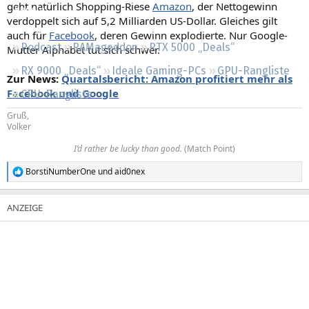
geht natürlich Shopping-Riese
Amazon
, der Nettogewinn
Regeln
verdoppelt sich auf 5,2 Milliarden US-Dollar. Gleiches gilt
auch für
Facebook
, deren Gewinn explodierte. Nur Google-
Podcast
RAMageddon
RTX 5000 „Deals“
Mutter Alphabet tut sich schwer.
RX 9000 „Deals“
Ideale Gaming-PCs
GPU-Rangliste
Zur News:
Quartalsbericht: Amazon profitiert mehr als
Facebook und Google
CPU-Rangliste
Gruß,
Volker
I’d rather be lucky than good.
(Match Point)​
BorstiNumberOne
und
aid0nex
R
e
a
k
t
i
o
n
e
n
: