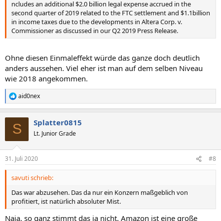
ncludes an additional $2.0 billion legal expense accrued in the
second quarter of 2019 related to the FTC settlement and $1.1billion
in income taxes due to the developments in Altera Corp. v.
Commissioner as discussed in our Q2 2019 Press Release.
Ohne diesen Einmaleffekt würde das ganze doch deutlich
anders aussehen. Viel eher ist man auf dem selben Niveau
wie 2018 angekommen.
aid0nex
R
e
a
Splatter0815
k
S
t
Lt. Junior Grade
i
o
n
31. Juli 2020
#8
e
n
savuti schrieb:
:
Das war abzusehen. Das da nur ein Konzern maßgeblich von
profitiert, ist natürlich absoluter Mist.
Naja, so ganz stimmt das ja nicht. Amazon ist eine große