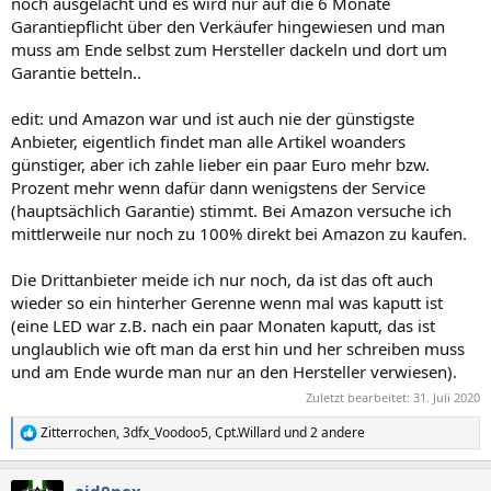
noch ausgelacht und es wird nur auf die 6 Monate
Garantiepflicht über den Verkäufer hingewiesen und man
muss am Ende selbst zum Hersteller dackeln und dort um
Garantie betteln..
edit: und Amazon war und ist auch nie der günstigste
Anbieter, eigentlich findet man alle Artikel woanders
günstiger, aber ich zahle lieber ein paar Euro mehr bzw.
Prozent mehr wenn dafür dann wenigstens der Service
(hauptsächlich Garantie) stimmt. Bei Amazon versuche ich
mittlerweile nur noch zu 100% direkt bei Amazon zu kaufen.
Die Drittanbieter meide ich nur noch, da ist das oft auch
wieder so ein hinterher Gerenne wenn mal was kaputt ist
(eine LED war z.B. nach ein paar Monaten kaputt, das ist
unglaublich wie oft man da erst hin und her schreiben muss
und am Ende wurde man nur an den Hersteller verwiesen).
Zuletzt bearbeitet:
31. Juli 2020
Zitterrochen
,
3dfx_Voodoo5
,
Cpt.Willard
und 2 andere
R
e
a