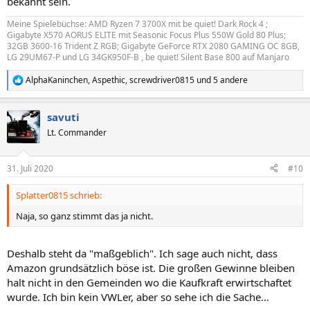
bekannt sein.
Meine Spielebüchse: AMD Ryzen 7 3700X mit be quiet! Dark Rock 4 ;
Gigabyte X570 AORUS ELITE mit Seasonic Focus Plus 550W Gold 80 Plus;
32GB 3600-16 Trident Z RGB; Gigabyte GeForce RTX 2080 GAMING OC 8GB,
LG 29UM67-P und LG 34GK950F-B , be quiet! Silent Base 800 auf Manjaro
AlphaKaninchen
,
Aspethic
,
screwdriver0815
und 5 andere
R
e
a
savuti
k
t
Lt. Commander
i
o
n
31. Juli 2020
#10
e
n
Splatter0815 schrieb:
:
Naja, so ganz stimmt das ja nicht.
Deshalb steht da "maßgeblich". Ich sage auch nicht, dass
Amazon grundsätzlich böse ist. Die großen Gewinne bleiben
halt nicht in den Gemeinden wo die Kaufkraft erwirtschaftet
wurde. Ich bin kein VWLer, aber so sehe ich die Sache...