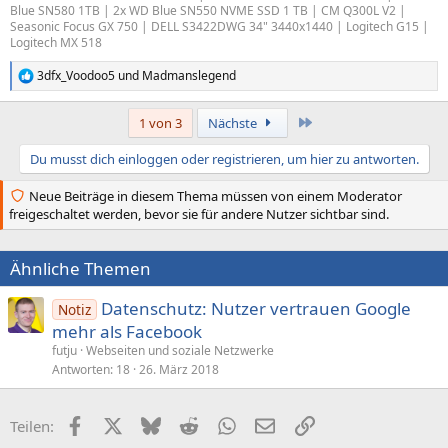
Blue SN580 1TB | 2x WD Blue SN550 NVME SSD 1 TB | CM Q300L V2 |
Seasonic Focus GX 750 | DELL S3422DWG 34" 3440x1440 | Logitech G15 |
Logitech MX 518
3dfx_Voodoo5
und
Madmanslegend
R
e
a
Letzte
1 von 3
Nächste
k
t
Du musst dich einloggen oder registrieren, um hier zu antworten.
i
o
n
Neue Beiträge in diesem Thema müssen von einem Moderator
e
freigeschaltet werden, bevor sie für andere Nutzer sichtbar sind.
n
:
Ähnliche Themen
Datenschutz: Nutzer vertrauen Google
Notiz
mehr als Facebook
futju
Webseiten und soziale Netzwerke
Antworten
18
26. März 2018
Facebook
X (Twitter)
Bluesky
Reddit
WhatsApp
E-Mail
Link
Teilen: