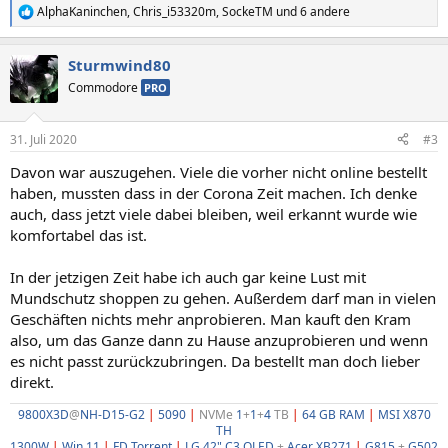
AlphaKaninchen
,
Chris_i53320m
,
SockeTM
und 6 andere
R
e
a
Sturmwind80
k
t
Commodore
PRO
i
o
n
31. Juli 2020
#3
e
n
Davon war auszugehen. Viele die vorher nicht online bestellt
:
haben, mussten dass in der Corona Zeit machen. Ich denke
auch, dass jetzt viele dabei bleiben, weil erkannt wurde wie
komfortabel das ist.
In der jetzigen Zeit habe ich auch gar keine Lust mit
Mundschutz shoppen zu gehen. Außerdem darf man in vielen
Geschäften nichts mehr anprobieren. Man kauft den Kram
also, um das Ganze dann zu Hause anzuprobieren und wenn
es nicht passt zurückzubringen. Da bestellt man doch lieber
direkt.
9800X3D
@
NH-D15-G2
|
5090
|
NVMe
1
+
1
+
4
TB
|
64 GB RAM
|
MSI X870
TH
1300W
|
Win 11
|
FD Torrent
|
LG 42" C3 OLED
+
Acer XB271
|
G815
+
G502