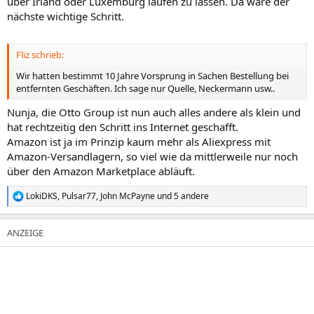
über Irland oder Luxemburg laufen zu lassen. Da wäre der
nächste wichtige Schritt.
Fliz schrieb:
Wir hatten bestimmt 10 Jahre Vorsprung in Sachen Bestellung bei
entfernten Geschäften. Ich sage nur Quelle, Neckermann usw..
Nunja, die Otto Group ist nun auch alles andere als klein und
hat rechtzeitig den Schritt ins Internet geschafft.
Amazon ist ja im Prinzip kaum mehr als Aliexpress mit
Amazon-Versandlagern, so viel wie da mittlerweile nur noch
über den Amazon Marketplace abläuft.
LokiDKS
,
Pulsar77
,
John McPayne
und 5 andere
R
e
a
k
t
i
o
n
e
n
: