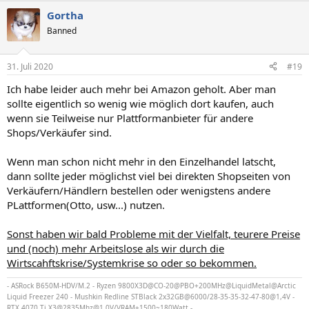
a
Gortha
k
t
Banned
i
o
n
31. Juli 2020
#19
e
n
Ich habe leider auch mehr bei Amazon geholt. Aber man
:
sollte eigentlich so wenig wie möglich dort kaufen, auch
wenn sie Teilweise nur Plattformanbieter für andere
Shops/Verkäufer sind.
Wenn man schon nicht mehr in den Einzelhandel latscht,
dann sollte jeder möglichst viel bei direkten Shopseiten von
Verkäufern/Händlern bestellen oder wenigstens andere
PLattformen(Otto, usw...) nutzen.
Sonst haben wir bald Probleme mit der Vielfalt, teurere Preise
und (noch) mehr Arbeitslose als wir durch die
Wirtscahftskrise/Systemkrise so oder so bekommen.
- ASRock B650M-HDV/M.2 - Ryzen 9800X3D@CO-20@PBO+200MHz@LiquidMetal@Arctic
Liquid Freezer 240 - Mushkin Redline STBlack 2x32GB@6000/28-35-35-32-47-80@1,4V -
RTX 4070 Ti X3@2835Mhz@1,0V/VRAM+1500~180Watt -