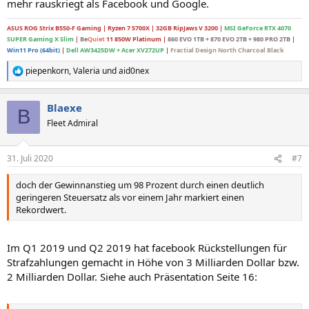
mehr rauskriegt als Facebook und Google.
ASUS ROG Strix B550-F Gaming
| Ryzen 7 5700X | 32GB RipJaws V 3200 |
MSI GeForce RTX 4070
SUPER Gaming X Slim
|
Be
Quiet
11 850W Platinum |
860 EVO 1TB + 870 EVO 2TB + 980 PRO 2TB
|
Win11 Pro (64bit)
|
Dell AW3425DW + Acer XV272UP
|
Fractial Design North Charcoal Black
piepenkorn
,
Valeria
und
aid0nex
R
e
a
Blaexe
k
B
t
Fleet Admiral
i
o
n
31. Juli 2020
#7
e
n
doch der Gewinnanstieg um 98 Prozent durch einen deutlich
:
geringeren Steuersatz als vor einem Jahr markiert einen
Rekordwert.
Im Q1 2019 und Q2 2019 hat facebook Rückstellungen für
Strafzahlungen gemacht in Höhe von 3 Milliarden Dollar bzw.
2 Milliarden Dollar. Siehe auch Präsentation Seite 16: