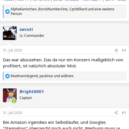
AlphaKaninchen
,
BorstiNumberOne
,
Cpt.Willard
und eine weitere
R
Person
e
a
k
savuti
t
Lt. Commander
i
o
n
e
31. Juli 2020
#4
n
Das war abzusehen. Das da nur ein Konzern maßgeblich von
:
profitiert, ist natürlich absoluter Mist.
Madmanslegend
,
paulinus
und
aid0nex
R
e
a
Bright0001
k
t
Captain
i
o
n
31. Juli 2020
#5
e
n
Bei Amazon irgendwo ein Selbstläufer, und Googles
:
"Stagnation" überrascht mich auch nicht. Werbung muss ja