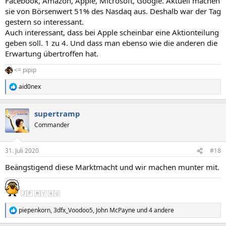
Facebook, Amazon, Apple, Microsoft, Google. Aktuell machen
sie von Börsenwert 51% des Nasdaq aus. Deshalb war der Tag
gestern so interessant.
Auch interessant, dass bei Apple scheinbar eine Aktionteilung
geben soll. 1 zu 4. Und dass man ebenso wie die anderen die
Erwartung übertroffen hat.
<= pipip
aid0nex
R
e
a
supertramp
k
t
Commander
i
o
n
31. Juli 2020
#18
e
n
Beängstigend diese Marktmacht und wir machen munter mit.
:
🇯🇵 🇲🇾 🇦🇺
piepenkorn
,
3dfx_Voodoo5
,
John McPayne
und 4 andere
R
e