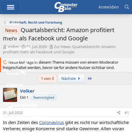
Hauptmenü
Anmelden
Wirtschaft, Recht und Forschung
Ticker
Quartalsbericht: Amazon profitiert
News
Tests
mehr als Facebook und Google
E
E
Volker
31. Juli 2020
Zur News: Quartalsbericht: Amazon
Downloads
r
r
profitiert mehr als Facebook und Google
s
s
Preisvergleich
t
Neue Beiträge in diesem Thema müssen von einem Moderator
t
freigeschaltet werden, bevor sie für andere Nutzer sichtbar sind.
e
e
l
l
Forum
l
l
Letzte
1 von 3
Nächste
e
t
Aktuelles
r
a
Volker
m
Empfohlene Inhalte
Ost 1
Teammitglied
Neue Beiträge
31. Juli 2020
#1
Neueste Aktivitäten
In den Zeiten des
Coronavirus
gibt es nicht nur wirtschaftliche
Leserartikel
Verlierer, einige Konzerne sind starke Gewinner. Allen voran