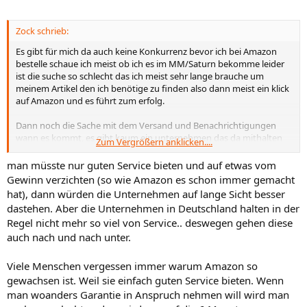
Zock schrieb:
Es gibt für mich da auch keine Konkurrenz bevor ich bei Amazon
bestelle schaue ich meist ob ich es im MM/Saturn bekomme leider
ist die suche so schlecht das ich meist sehr lange brauche um
meinem Artikel den ich benötige zu finden also dann meist ein klick
auf Amazon und es führt zum erfolg.
Dann noch die Sache mit dem Versand und Benachrichtigungen
wann es kommt, es gibt kaum ein unternehmen das da mithalten
Zum Vergrößern anklicken....
kann ganz zu schweigen von der Rückgabe ist auch absolut
Konkurrenzlos.
man müsste nur guten Service bieten und auf etwas vom
Gewinn verzichten (so wie Amazon es schon immer gemacht
Es ist Schade das andere Unternehmen es nicht schaffen auch nur
hat), dann würden die Unternehmen auf lange Sicht besser
ansatzweise da mitzuhalten.
dastehen. Aber die Unternehmen in Deutschland halten in der
Regel nicht mehr so viel von Service.. deswegen gehen diese
auch nach und nach unter.
Viele Menschen vergessen immer warum Amazon so
gewachsen ist. Weil sie einfach guten Service bieten. Wenn
man woanders Garantie in Anspruch nehmen will wird man