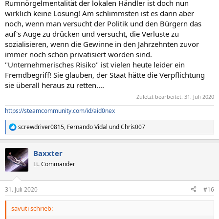
Rumnörgelmentalität der lokalen Händler ist doch nun
wirklich keine Lösung! Am schlimmsten ist es dann aber
noch, wenn man versucht der Politik und den Bürgern das
auf's Auge zu drücken und versucht, die Verluste zu
sozialisieren, wenn die Gewinne in den Jahrzehnten zuvor
immer noch schön privatisiert worden sind.
"Unternehmerisches Risiko" ist vielen heute leider ein
Fremdbegriff! Sie glauben, der Staat hätte die Verpflichtung
sie überall heraus zu retten....
Zuletzt bearbeitet:
31. Juli 2020
https://steamcommunity.com/id/aid0nex
screwdriver0815
,
Fernando Vidal
und
Chris007
R
e
a
Baxxter
k
t
Lt. Commander
i
o
n
31. Juli 2020
#16
e
n
savuti schrieb:
: