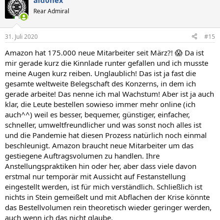
aid0nex
k
t
Rear Admiral
i
o
n
31. Juli 2020
#15
e
n
Amazon hat 175.000 neue Mitarbeiter seit März?! 😱 Da ist
:
mir gerade kurz die Kinnlade runter gefallen und ich musste
meine Augen kurz reiben. Unglaublich! Das ist ja fast die
gesamte weltweite Belegschaft des Konzerns, in dem ich
gerade arbeite! Das nenne ich mal Wachstum! Aber ist ja auch
klar, die Leute bestellen sowieso immer mehr online (ich
auch^^) weil es besser, bequemer, günstiger, einfacher,
schneller, umweltfreundlicher und was sonst noch alles ist
und die Pandemie hat diesen Prozess natürlich noch einmal
beschleunigt. Amazon braucht neue Mitarbeiter um das
gestiegene Auftragsvolumen zu handlen. Ihre
Anstellungspraktiken hin oder her, aber dass viele davon
erstmal nur temporär mit Aussicht auf Festanstellung
eingestellt werden, ist für mich verständlich. Schließlich ist
nichts in Stein gemeißelt und mit Abflachen der Krise könnte
das Bestellvolumen rein theoretisch wieder geringer werden,
auch wenn ich das nicht glaube.