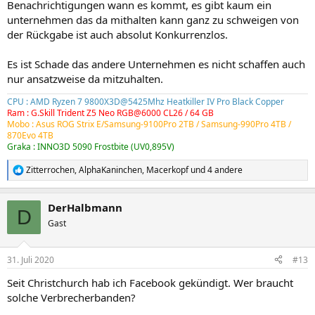
Benachrichtigungen wann es kommt, es gibt kaum ein
unternehmen das da mithalten kann ganz zu schweigen von
der Rückgabe ist auch absolut Konkurrenzlos.
Es ist Schade das andere Unternehmen es nicht schaffen auch
nur ansatzweise da mitzuhalten.
CPU : AMD Ryzen 7 9800X3D@5425Mhz Heatkiller IV Pro Black Copper
Ram : G.Skill Trident Z5 Neo RGB@6000 CL26 / 64 GB
Mobo : Asus ROG Strix E/Samsung-9100Pro 2TB /
Samsung-990Pro 4TB
/
870Evo 4TB
Graka : INNO3D 5090 Frostbite (UV0,895V)
Zitterrochen
,
AlphaKaninchen
,
Macerkopf
und 4 andere
R
e
a
DerHalbmann
k
D
t
Gast
i
o
n
31. Juli 2020
#13
e
n
Seit Christchurch hab ich Facebook gekündigt. Wer braucht
:
solche Verbrecherbanden?