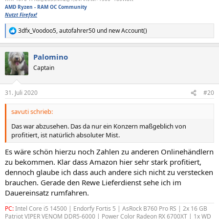
AMD Ryzen - RAM OC Community
Nutzt Firefox!
3dfx_Voodoo5
,
autofahrer50
und
new Account()
R
e
a
Palomino
k
t
Captain
i
o
n
31. Juli 2020
#20
e
n
savuti schrieb:
:
Das war abzusehen. Das da nur ein Konzern maßgeblich von
profitiert, ist natürlich absoluter Mist.
Es wäre schön hierzu noch Zahlen zu anderen Onlinehändlern
zu bekommen. Klar dass Amazon hier sehr stark profitiert,
dennoch glaube ich dass auch andere sich nicht zu verstecken
brauchen. Gerade den Rewe Lieferdienst sehe ich im
Dauereinsatz rumfahren.
PC:
Intel Core i5 14500 | Endorfy Fortis 5 | AsRock B760 Pro RS | 2x 16 GB
Patriot VIPER VENOM DDR5-6000 | Power Color Radeon RX 6700XT | 1x WD