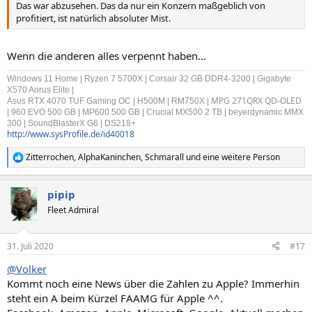
Das war abzusehen. Das da nur ein Konzern maßgeblich von
profitiert, ist natürlich absoluter Mist.
Wenn die anderen alles verpennt haben...
Windows 11 Home | Ryzen 7 5700X | Corsair 32 GB DDR4-3200 | Gigabyte
X570 Aorus Elite |
MPG 271QRX QD-OLED
Asus RTX 4070 TUF Gaming OC | H500M | RM750X |
| 960 EVO 500 GB | MP600 500 GB | Crucial MX500 2 TB | beyerdynamic MMX
300 | SoundBlasterX G6 | DS218+
http://www.sysProfile.de/id40018
Zitterrochen
,
AlphaKaninchen
,
Schmarall
und eine weitere Person
R
e
a
pipip
k
t
Fleet Admiral
i
o
n
31. Juli 2020
#17
e
n
@Volker
:
Kommt noch eine News über die Zahlen zu Apple? Immerhin
steht ein A beim Kürzel FAAMG für Apple ^^.