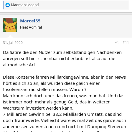
Madmanslegend
R
e
a
Marcel55
k
t
Fleet Admiral
i
o
n
31. Juli 2020
#11
e
n
Da Satire die den Nutzer zum selbstständigen Nachdenken
:
anregen soll hier scheinbar nicht erlaubt ist also auf die
altmodische Art...
Diese Konzerne fahren Milliardengewinne, aber in den News
hört es sich so an, als würden diese gleich einen
Insolvenzantrag stellen müssen. Warum?
Man kann sich doch über das freuen, was man hat. Und das
ist immer noch mehr als genug Geld, das in weiteren
Wachstum investiert werden kann.
7 Milliarden Gewinn bei 38,2 Mialliarden Umsatz, das sind
doch Traumwerte. Vielleicht wäre es mal Zeit das ganze auch
angemessen zu Versteuern und nicht mit Dumping-Steuerun