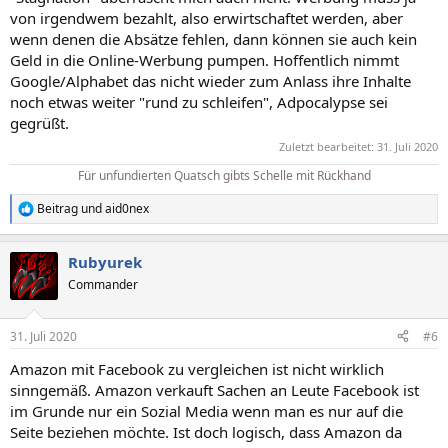
von irgendwem bezahlt, also erwirtschaftet werden, aber
wenn denen die Absätze fehlen, dann können sie auch kein
Geld in die Online-Werbung pumpen. Hoffentlich nimmt
Google/Alphabet das nicht wieder zum Anlass ihre Inhalte
noch etwas weiter "rund zu schleifen", Adpocalypse sei
gegrüßt.
Zuletzt bearbeitet:
31. Juli 2020
Für unfundierten Quatsch gibts Schelle mit Rückhand
Beitrag
und
aid0nex
R
e
a
Rubyurek
k
t
Commander
i
o
n
31. Juli 2020
#6
e
n
Amazon mit Facebook zu vergleichen ist nicht wirklich
:
sinngemäß. Amazon verkauft Sachen an Leute Facebook ist
im Grunde nur ein Sozial Media wenn man es nur auf die
Seite beziehen möchte. Ist doch logisch, dass Amazon da