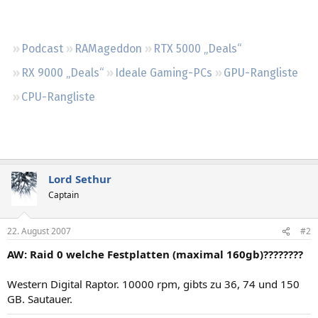
Regeln
Podcast
RAMageddon
RTX 5000 „Deals“
RX 9000 „Deals“
Ideale Gaming-PCs
GPU-Rangliste
CPU-Rangliste
Lord Sethur
Captain
22. August 2007
#2
AW: Raid 0 welche Festplatten (maximal 160gb)????????
Western Digital Raptor. 10000 rpm, gibts zu 36, 74 und 150
GB. Sautauer.