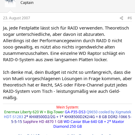
Captain
23. August 2007
#6
Ja, jede Festplatte lässt sich für RAID verwenden. Theoretisch
sogar unterschiedliche, aber davon ist abzuraten.
Allerdings ist der Performancegewinn durch RAID 0 nicht
sooo gewaltig, es nützt also nichts irgendwelche alten
zusammenzuschalten. Eine einzelne WD Raptor schlägt ein
RAID-0-System aus zwei langsamen Platten locker.
Ich denke mal, dein Budget ist nicht so umfangreich, dass die
von Mueli vorgeschlagenen Lösungen in Frage kommen, aber
theoretisch hat er Recht, SAS oder Fibre-Channel putzt jedes
RAID-System vom Tisch - leistungsmäßig wie auch Geld-
mäßig.
Mein System
:
Enermax Liberty 620 W + Big-Tower
GA-P35-DS3
Q9650 cooled by Xigmatek
HDT-S1283
2* KHX8500D2/2G + 1* KHX8500D2K2/4G = 8 GB DDR2-1066 5-
5-5-15
Sapphire HD 4870 1 GB
WD Caviar Blue 640 GB + 2* Maxtor
Diamond 250 GB