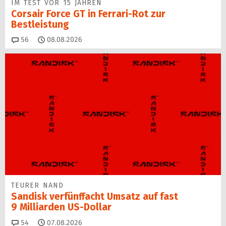
IM TEST VOR 15 JAHREN
Corsair Force GT in Ferrari-Rot zur
Bestleistung
Kommentare
56
08.08.2026
TEURER NAND
Sandisk verfünffacht Umsatz auf fast
9 Milliarden US-Dollar
Kommentare
54
07.08.2026