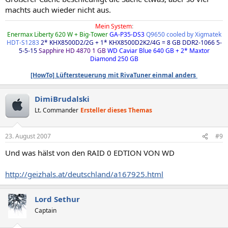
machts auch wieder nicht aus.
Mein System
:
Enermax Liberty 620 W + Big-Tower
GA-P35-DS3
Q9650 cooled by Xigmatek
HDT-S1283
2* KHX8500D2/2G + 1* KHX8500D2K2/4G = 8 GB DDR2-1066 5-
5-5-15
Sapphire HD 4870 1 GB
WD Caviar Blue 640 GB + 2* Maxtor
Diamond 250 GB
[HowTo] Lüftersteuerung mit RivaTuner einmal anders
DimiBrudalski
Lt. Commander
Ersteller dieses Themas
23. August 2007
#9
Und was hälst von den RAID 0 EDTION VON WD
http://geizhals.at/deutschland/a167925.html
Lord Sethur
Captain