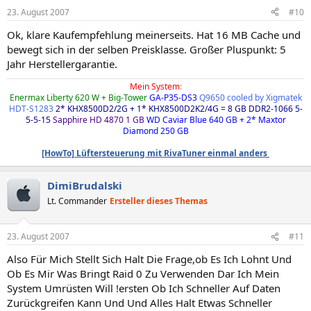
23. August 2007
#10
Ok, klare Kaufempfehlung meinerseits. Hat 16 MB Cache und
bewegt sich in der selben Preisklasse. Großer Pluspunkt: 5
Jahr Herstellergarantie.
Mein System
:
Enermax Liberty 620 W + Big-Tower
GA-P35-DS3
Q9650 cooled by Xigmatek
HDT-S1283
2* KHX8500D2/2G + 1* KHX8500D2K2/4G = 8 GB DDR2-1066 5-
5-5-15
Sapphire HD 4870 1 GB
WD Caviar Blue 640 GB + 2* Maxtor
Diamond 250 GB
[HowTo] Lüftersteuerung mit RivaTuner einmal anders
DimiBrudalski
Lt. Commander
Ersteller dieses Themas
23. August 2007
#11
Also Für Mich Stellt Sich Halt Die Frage,ob Es Ich Lohnt Und
Ob Es Mir Was Bringt Raid 0 Zu Verwenden Dar Ich Mein
System Umrüsten Will !ersten Ob Ich Schneller Auf Daten
Zurückgreifen Kann Und Und Alles Halt Etwas Schneller