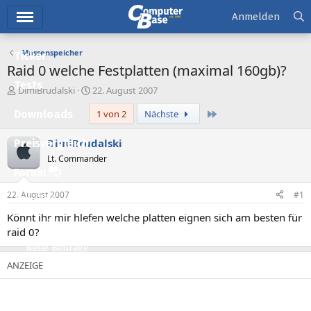
Hauptmenü
Anmelden
Massenspeicher
Ticker
Raid 0 welche Festplatten (maximal 160gb)?
Tests
E
E
DimiBrudalski
22. August 2007
r
r
Letzte
Downloads
1 von 2
Nächste
s
s
t
t
e
e
DimiBrudalski
Preisvergleich
l
l
Lt. Commander
l
l
Forum
e
t
r
a
22. August 2007
#1
Aktuelles
m
Könnt ihr mir hlefen welche platten eignen sich am besten für
Empfohlene Inhalte
raid 0?
Neue Beiträge
Neueste Aktivitäten
Leserartikel