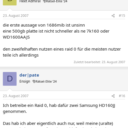
Fleet Admiral
🎅Rätsel-Elite ’24
23. August 2007
#15
die erste aussage von 1686mib ist unsinn
eine 500gb platte ist nicht schneller als ne 7k160 oder
WD1600AAJS
den zweifelhaften nutzen eines raid 0 für die meisten nutzer
teile ich allerdings
Zuletzt bearbeitet:
23. August 2007
der|pate
D
Ensign
🎅Rätsel-Elite ’24
23. August 2007
#16
Ich betreibe ein Raid 0, hab dafür zwei Samsung HD160JJ
genommen.
Das hab ich aber eigentlich auch nur, weil meine (uralte)