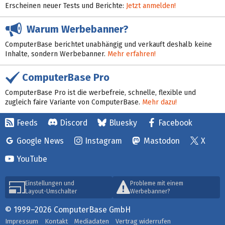
Erscheinen neuer Tests und Berichte:
Jetzt anmelden!
Warum Werbebanner?
ComputerBase berichtet unabhängig und verkauft deshalb keine
Inhalte, sondern Werbebanner.
Mehr erfahren!
ComputerBase Pro
ComputerBase Pro ist die werbefreie, schnelle, flexible und
zugleich faire Variante von ComputerBase.
Mehr dazu!
Feeds
Discord
Bluesky
Facebook
Google News
Instagram
Mastodon
X
YouTube
Einstellungen und
Probleme mit einem
Layout-Umschalter
Werbebanner?
© 1999–2026 ComputerBase GmbH
Impressum
Kontakt
Mediadaten
Vertrag widerrufen