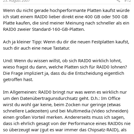
23. August 2007
#12
Wenn du nicht gerade hochperformante Platten kaufst würde
ich statt einem RAID0 lieber direkt eine 400 GB oder 500 GB
Platte kaufen, die sind meiner Meinung nach schneller als ein
RAID0 zweier Standard-160-GB-Platten.
Ach ja kleiner Tipp: Wenn du dir die neuen Festplatten kaufst,
such dir auch eine neue Tastatur.
Und: Wenn du wissen willst, ob sich RAID0 wirklich lohnt,
wieso fragst du dann, welche Platten sich für RAID0 lohnen?
Die Frage impliziert ja, dass du die Entscheidung eigentlich
getroffen hast.
Im Allgemeinen: RAID0 bringt nur was wenn es wirklich nur
um den Datenübertragunsdurchsatz geht. D.h.: Im Office
wirst du wohl gar keine, beim Zocken nur geringe (etwas
schnellere Ladezeiten) und bei Multimedia (Video schneiden)
einen großen Vorteil merken. Andererseits muss ich sagen,
dass ich ehrlich gesagt von der Performance eines RAID0s nie
so überzeugt war (gut es war immer das Chipsatz-RAID), als