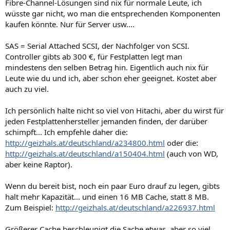
Fibre-Channel-Lösungen sind nix für normale Leute, ich
wüsste gar nicht, wo man die entsprechenden Komponenten
kaufen könnte. Nur für Server usw....
SAS = Serial Attached SCSI, der Nachfolger von SCSI.
Controller gibts ab 300 €, für Festplatten legt man
mindestens den selben Betrag hin. Eigentlich auch nix für
Leute wie du und ich, aber schon eher geeignet. Kostet aber
auch zu viel.
Ich persönlich halte nicht so viel von Hitachi, aber du wirst für
jeden Festplattenhersteller jemanden finden, der darüber
schimpft... Ich empfehle daher die:
http://geizhals.at/deutschland/a234800.html
oder die:
http://geizhals.at/deutschland/a150404.html
(auch von WD,
aber keine Raptor).
Wenn du bereit bist, noch ein paar Euro drauf zu legen, gibts
halt mehr Kapazität... und einen 16 MB Cache, statt 8 MB.
Zum Beispiel:
http://geizhals.at/deutschland/a226937.html
Größerer Cache beschleunigt die Sache etwas, aber so viel