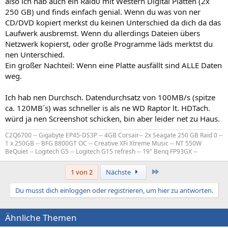
also ich hab auch ein Raid0 mit Western Digital Platten (2x
250 GB) und finds einfach genial. Wenn du was von ner
CD/DVD kopiert merkst du keinen Unterschied da dich da das
Laufwerk ausbremst. Wenn du allerdings Dateien übers
Netzwerk kopierst, oder große Programme läds merktst du
nen Unterschied.
Ein großer Nachteil: Wenn eine Platte ausfällt sind ALLE Daten
weg.
Ich hab nen Durchsch. Datendurchsatz von 100MB/s (spitze
ca. 120MB´s) was schneller is als ne WD Raptor lt. HDTach.
würd ja nen Screenshot schicken, bin aber leider net zu Haus.
C2Q6700 -- Gigabyte EP45-DS3P -- 4GB Corsair-- 2x Seagate 250 GB Raid 0 --
1 x 250GB -- BFG 8800GT OC -- Creative XFi Xtreme Music -- NT 550W
BeQuiet -- Logitech G5 -- Logitech G15 refresh -- 19" Benq FP93GX --
Letzte
1 von 2
Nächste
Du musst dich einloggen oder registrieren, um hier zu antworten.
Ähnliche Themen