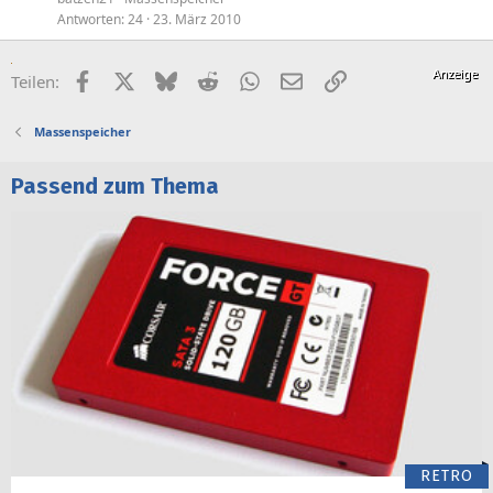
Antworten
24
23. März 2010
Facebook
X (Twitter)
Bluesky
Reddit
WhatsApp
E-Mail
Link
Teilen:
Massenspeicher
Passend zum Thema
RETRO