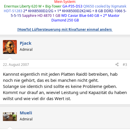
Mein System
:
Enermax Liberty 620 W + Big-Tower
GA-P35-DS3
Q9650 cooled by Xigmatek
HDT-S1283
2* KHX8500D2/2G + 1* KHX8500D2K2/4G = 8 GB DDR2-1066 5-
5-5-15
Sapphire HD 4870 1 GB
WD Caviar Blue 640 GB + 2* Maxtor
Diamond 250 GB
[HowTo] Lüftersteuerung mit RivaTuner einmal anders
Pjack
Admiral
22. August 2007
#3
Kannnst eigentlich mit jeden Platten Raid0 betreiben, hab
noch nie gehört, das es bei manchen nicht geht.
Solange sie identich sind sollte es keine Probleme geben.
Kommt nur drauf an, wieviel Leistung und Kapazität du haben
willst und wie viel dir das Wert ist.
Mueli
Admiral