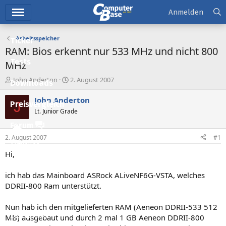
Hauptmenü
Anmelden
Arbeitsspeicher
Ticker
RAM: Bios erkennt nur 533 MHz und nicht 800
Tests
MHz
E
E
John Anderton
2. August 2007
Downloads
r
r
s
s
John Anderton
J
Preisvergleich
t
t
Lt. Junior Grade
e
e
l
l
Forum
l
l
2. August 2007
#1
e
t
Aktuelles
r
a
Hi,
m
Empfohlene Inhalte
ich hab das Mainboard ASRock ALiveNF6G-VSTA, welches
Neue Beiträge
DDRII-800 Ram unterstützt.
Neueste Aktivitäten
Nun hab ich den mitgelieferten RAM (Aeneon DDRII-533 512
Leserartikel
MB) ausgebaut und durch 2 mal 1 GB Aeneon DDRII-800