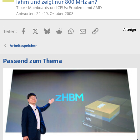
lahm und zeigt nur 800 MHz an?
Tibor
Mainboards und CPUs: Probleme mit AMD
Antworten
22
29. Oktober 2008
Facebook
X (Twitter)
Bluesky
Reddit
WhatsApp
E-Mail
Link
Teilen:
Arbeitsspeicher
Passend zum Thema