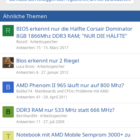
Ähnliche Themen
BIOS erkennt nur die Hälfte Corsair Dominator
R
8GB 1866Mhz DDR3 RAM; "NUR DIE HÄLFTE"
Rossi5
Arbeitsspeicher
Antworten
15
15. März 2017
Bios erkennt nur 2 Riegel
Luca Brasi
Arbeitsspeicher
Antworten
6
27. Januar 2012
AMD Phenom II 965 läuft nur auf 800 Mhz?
B
Baldur74
Mainboards und CPUs: Probleme mit AMD
Antworten
41
29. April 2011
DDR3 RAM nur 533 MHz statt 666 MHz?
B
Bernhard94
Arbeitsspeicher
Antworten
11
27. Juli 2009
Notebook mit AMD Mobile Semprom 3000+ zu
T