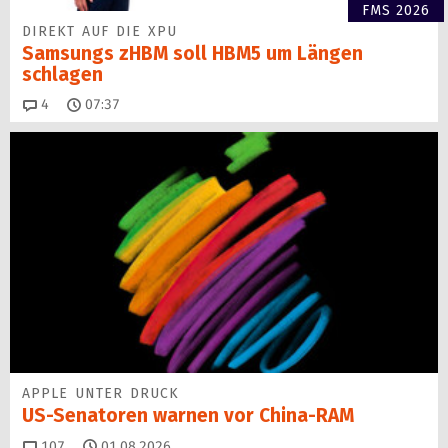
FMS 2026
DIREKT AUF DIE XPU
Samsungs zHBM soll HBM5 um Längen
schlagen
Kommentare
4
07:37
APPLE UNTER DRUCK
US-Senatoren warnen vor China-RAM
Kommentare
107
01.08.2026