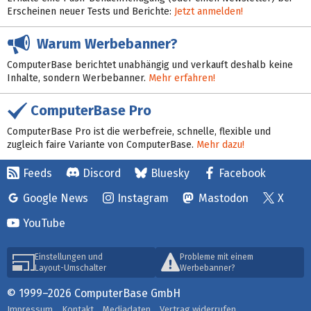
Erscheinen neuer Tests und Berichte:
Jetzt anmelden!
Warum Werbebanner?
ComputerBase berichtet unabhängig und verkauft deshalb keine
Inhalte, sondern Werbebanner.
Mehr erfahren!
ComputerBase Pro
ComputerBase Pro ist die werbefreie, schnelle, flexible und
zugleich faire Variante von ComputerBase.
Mehr dazu!
Feeds
Discord
Bluesky
Facebook
Google News
Instagram
Mastodon
X
YouTube
Einstellungen und
Probleme mit einem
Layout-Umschalter
Werbebanner?
© 1999–2026 ComputerBase GmbH
Impressum
Kontakt
Mediadaten
Vertrag widerrufen