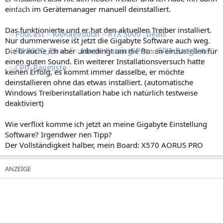
Regeln
einfach im Gerätemanager manuell deinstalliert.
Das funktionierte und er hat den aktuellen Treiber installiert.
Podcast
RAMageddon
RTX 5000 „Deals“
Nur dummerweise ist jetzt die Gigabyte Software auch weg.
Die brauche ich aber unbedingt um die Boxen einzustellen für
RX 9000 „Deals“
Ideale Gaming-PCs
GPU-Rangliste
einen guten Sound. Ein weiterer Installationsversuch hatte
CPU-Rangliste
keinen Erfolg, es kommt immer dasselbe, er möchte
deinstallieren ohne das etwas installiert. (automatische
Windows Treiberinstallation habe ich natürlich testweise
deaktiviert)
Wie verflixt komme ich jetzt an meine Gigabyte Einstellung
Software? Irgendwer nen Tipp?
Der Vollständigkeit halber, mein Board: X570 AORUS PRO