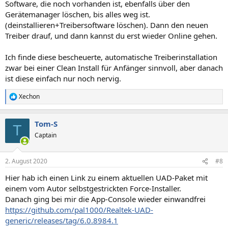
Software, die noch vorhanden ist, ebenfalls über den
Gerätemanager löschen, bis alles weg ist.
(deinstallieren+Treibersoftware löschen). Dann den neuen
Treiber drauf, und dann kannst du erst wieder Online gehen.
Ich finde diese bescheuerte, automatische Treiberinstallation
zwar bei einer Clean Install für Anfänger sinnvoll, aber danach
ist diese einfach nur noch nervig.
Xechon
R
e
a
Tom-S
k
T
t
Captain
i
o
n
2. August 2020
#8
e
n
Hier hab ich einen Link zu einem aktuellen UAD-Paket mit
:
einem vom Autor selbstgestrickten Force-Installer.
Danach ging bei mir die App-Console wieder einwandfrei
https://github.com/pal1000/Realtek-UAD-
generic/releases/tag/6.0.8984.1