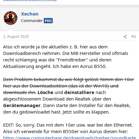
Xechon
Commander
PRO
2. August 2020
#4
Also ich würde ja die aktuellen z. B. hier aus dem
Downloadbereich nehmen. Die MB-Hersteller sind oftmals
recht schlampig was die "Fremdtreiber" und deren
Aktualisierung angeht. Ich habe ein Aorus B550.
Dein Problem bekommst du wie folgt gelöst: Nimm den 10er
hier aus der Downloadsektion (das ist der Win10) und
downloade ihn.
Lösche
und
deinstalliere
nach
abgeschlossenem Download den Realtek über den
Gerätemanager
. Dann starte den Installer für den Realtek,
den du gedownloadet hast. Jetzt sollte es klappen.
EDIT: So, sorry. Das mit dem 10er usw. war bei den Ethernet.
Also ich verwende für mein B550er von Aorus diesen hier:
https://www.computerbase.de/downloads/treiber/soundkarte