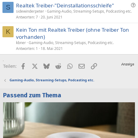
F
Realtek Treiber-"Deinstallationsschleife"
S
r
sidewinderpeter
Gaming-Audio, Streaming-Setups, Podcasting etc.
Antworten
7
20. Juni 2021
a
g
Kein Ton mit Realtek Treiber (ohne Treiber Ton
e
K
vorhanden)
kbner
Gaming-Audio, Streaming-Setups, Podcasting etc.
Antworten
1
18. Mai 2021
Facebook
X (Twitter)
Bluesky
Reddit
WhatsApp
E-Mail
Link
Teilen:
Gaming-Audio, Streaming-Setups, Podcasting etc.
Passend zum Thema