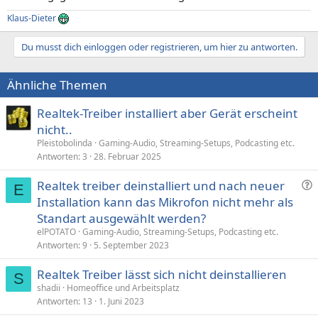
Klaus-Dieter
Du musst dich einloggen oder registrieren, um hier zu antworten.
Ähnliche Themen
Realtek-Treiber installiert aber Gerät erscheint
nicht..
Pleistobolinda
Gaming-Audio, Streaming-Setups, Podcasting etc.
Antworten
3
28. Februar 2025
F
Realtek treiber deinstalliert und nach neuer
E
r
Installation kann das Mikrofon nicht mehr als
a
Standart ausgewählt werden?
g
elPOTATO
Gaming-Audio, Streaming-Setups, Podcasting etc.
e
Antworten
9
5. September 2023
Realtek Treiber lässt sich nicht deinstallieren
S
shadii
Homeoffice und Arbeitsplatz
Antworten
13
1. Juni 2023