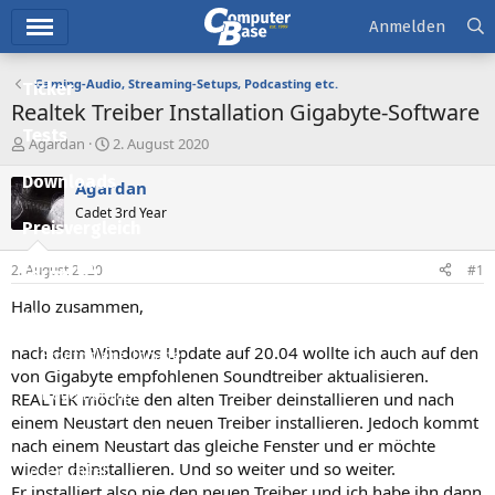
Hauptmenü
Anmelden
Gaming-Audio, Streaming-Setups, Podcasting etc.
Ticker
Realtek Treiber Installation Gigabyte-Software
Tests
E
E
Agardan
2. August 2020
r
r
Downloads
s
s
Agardan
t
t
Cadet 3rd Year
e
e
Preisvergleich
l
l
l
l
2. August 2020
#1
Forum
e
t
r
a
Hallo zusammen,
Aktuelles
m
nach dem Windows Update auf 20.04 wollte ich auch auf den
Empfohlene Inhalte
von Gigabyte empfohlenen Soundtreiber aktualisieren.
Neue Beiträge
REALTEK möchte den alten Treiber deinstallieren und nach
einem Neustart den neuen Treiber installieren. Jedoch kommt
Neueste Aktivitäten
nach einem Neustart das gleiche Fenster und er möchte
wieder deinstallieren. Und so weiter und so weiter.
Leserartikel
Er installiert also nie den neuen Treiber und ich habe ihn dann