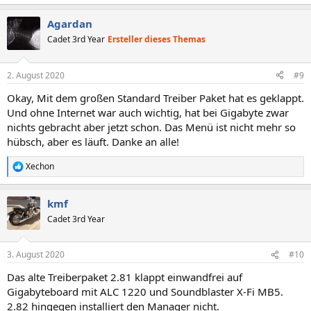
Agardan
Cadet 3rd Year
Ersteller dieses Themas
2. August 2020
#9
Okay, Mit dem großen Standard Treiber Paket hat es geklappt.
Und ohne Internet war auch wichtig, hat bei Gigabyte zwar
nichts gebracht aber jetzt schon. Das Menü ist nicht mehr so
hübsch, aber es läuft. Danke an alle!
Xechon
R
e
a
kmf
k
t
Cadet 3rd Year
i
o
n
3. August 2020
#10
e
n
Das alte Treiberpaket 2.81 klappt einwandfrei auf
:
Gigabyteboard mit ALC 1220 und Soundblaster X-Fi MB5.
2.82 hingegen installiert den Manager nicht.