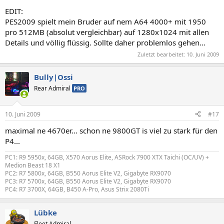
EDIT:
PES2009 spielt mein Bruder auf nem A64 4000+ mit 1950
pro 512MB (absolut vergleichbar) auf 1280x1024 mit allen
Details und völlig flüssig. Sollte daher problemlos gehen...
Zuletzt bearbeitet:
10. Juni 2009
Bully|Ossi
Rear Admiral
PRO
10. Juni 2009
#17
maximal ne 4670er... schon ne 9800GT is viel zu stark für den
P4...
PC1: R9 5950x, 64GB, X570 Aorus Elite, ASRock 7900 XTX Taichi (OC/UV) +
Medion Beast 18 X1
PC2: R7 5800x, 64GB, B550 Aorus Elite V2, Gigabyte RX9070
PC3: R7 5700x, 64GB, B550 Aorus Elite V2, Gigabyte RX9070
PC4: R7 3700X, 64GB, B450 A-Pro, Asus Strix 2080Ti
Lübke
Fleet Admiral