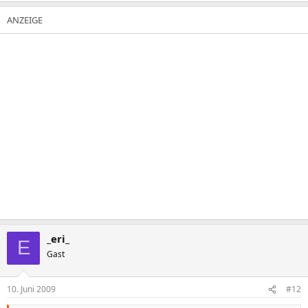
_eri_
E
Gast
10. Juni 2009
#12