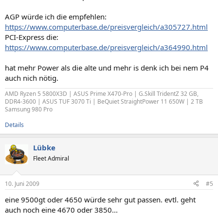
AGP würde ich die empfehlen:
https://www.computerbase.de/preisvergleich/a305727.html
PCI-Express die:
https://www.computerbase.de/preisvergleich/a364990.html
hat mehr Power als die alte und mehr is denk ich bei nem P4
auch nich nötig.
AMD Ryzen 5 5800X3D | ASUS Prime X470-Pro | G.Skill TridentZ 32 GB,
DDR4-3600 | ASUS TUF 3070 Ti | BeQuiet StraightPower 11 650W | 2 TB
Samsung 980 Pro
Details
Lübke
Fleet Admiral
10. Juni 2009
#5
eine 9500gt oder 4650 würde sehr gut passen. evtl. geht
auch noch eine 4670 oder 3850...