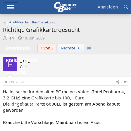
Hauptmenü
Anmelden
Grafikkarten: Kaufberatung
Ticker
Richtige Grafikkarte gesucht
Tests
E
E
_eri_
10. Juni 2009
r
r
Letzte
Downloads
1 von 3
Nächste
s
s
t
t
e
e
_eri_
Preisvergleich
E
l
l
Gast
l
l
Forum
e
t
r
a
10. Juni 2009
#1
Aktuelles
m
Hallo, suche für den alten PC meines Vaters (Intel Pentium 4,
Empfohlene Inhalte
3,2 GHz) eine Grafikkarte bis 100,-- Euro.
Die eingebaute Karte 6600LE ist gestern am Abend kaputt
Neue Beiträge
geworden.
Neueste Aktivitäten
Brauche bitte Vorschläge. Mainboard is ein Asus..
Leserartikel