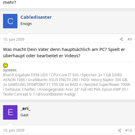
mehr?
Cabledisaster
C
Ensign
10. Juni 2009
#9
Was macht Dein Vater denn hauptsächlich am PC? Spielt er
überhaupt oder bearbeitet er Videos?
System:
Board: Gigabyte EX58 UD5 / CPU:Core I7 920 / Speicher: 3x 1 GB DDR3
AENON 1066 / Grafikkarte: ASUS ENGTX 280 / HDD: Velocy Raptor 300 GB,
3x SAMSUNG SPINPOINT F1 750 GB im RAID 0 / Netzteil: Superflower 700W
/ Gehäuse: Chieftec / Anzeigegeräte: Acer 24" Full HD PVA, Epson EMP X5 /
Teufel Concept G 7.1@Soundblaster Audigy
_eri_
E
Gast
10. Juni 2009
#10