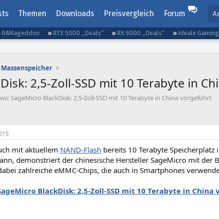
sts
Themen
Downloads
Preisvergleich
Forum
A
RAMageddon
RTX 5000 „Deals“
RX 9000 „Deals“
Ideale Gamin
Massenspeicher
isk: 2,5-Zoll-SSD mit 10 Terabyte in Ch
ws: SageMicro BlackDisk: 2,5-Zoll-SSD mit 10 Terabyte in China vorgeführt
015
ch mit aktuellem
NAND-Flash
bereits 10 Terabyte Speicherplatz 
kann, demonstriert der chinesische Hersteller SageMicro mit der 
dabei zahlreiche eMMC-Chips, die auch in Smartphones verwend
SageMicro BlackDisk: 2,5-Zoll-SSD mit 10 Terabyte in China