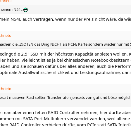
chrieb:
 meinem N54L
mein N54L auch vertragen, wenn nur der Preis nicht wäre, da wä
chrieb:
chen die IDIOTEN das Ding NICHT als PCI-E Karte sondern wieder nur mit 
bedingt die 2.5" SSD mit der höchsten Kapazität anbieten wollen.
ier haben, vielleicht ist es ja bei chinesischen Notebookbesitzer
haben und sie schauen dafür über alles anderen, auch die Perform
t optimale Ausfallwahrscheinlichkeit und Leistungsaufnahme, dan
chrieb:
rart massiven Raid sollten Transferraten jenseits von gut und böse möglich s
 man aber einen fetten RAID Controller nehmen, hier dürfte aber
ammen mit SATA Port Multipliern verwendet werden, weil alleine
rken RAID Controller verbieten dürfte, vom PCIe statt SATA Inter