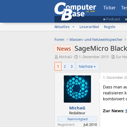
Ticker
Te
Podcast
Aktuelles
Leserartikel
Regeln
Foren
Massen- und Netzwerkspeicher
SageMicro BlackD
News
E
E
MichaG
1. Dezember 2015
Zur Ne
r
r
1
2
3
Nächste
s
s
t
t
e
e
1. Dezember 2
l
l
Dass man au
l
l
e
t
realisieren 
r
a
kombiniert 
m
MichaG
Zur News:
Redakteur
Teammitglied
Registriert
Juli 2010