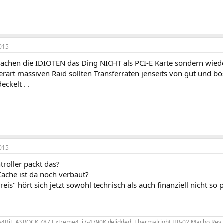
015
chen die IDIOTEN das Ding NICHT als PCI-E Karte sondern wieder
rart massiven Raid sollten Transferraten jenseits von gut und bös
eckelt . .
015
roller packt das?
Cache ist da noch verbaut?
eis" hört sich jetzt sowohl technisch als auch finanziell nicht so
64Bit
, ASROCK Z87 Extreme4,
i7-4790K
delidded, Thermalright
HR-02 Macho
Rev.