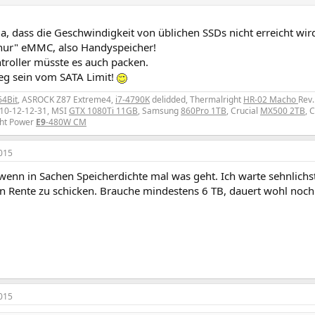
a, dass die Geschwindigkeit von üblichen SSDs nicht erreicht wir
 "nur" eMMC, also Handyspeicher!
troller müsste es auch packen.
eg sein vom SATA Limit!
64Bit
, ASROCK Z87 Extreme4,
i7-4790K
delidded, Thermalright
HR-02 Macho
Rev.
10-12-12-31, MSI
GTX 1080Ti 11GB
, Samsung
860Pro 1TB
, Crucial
MX500 2TB
, 
ght Power
E9
-480W CM
015
wenn in Sachen Speicherdichte mal was geht. Ich warte sehnlich
in Rente zu schicken. Brauche mindestens 6 TB, dauert wohl noch 
015