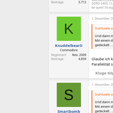
Beiträge
5.712
DDR3-2400, CL
be quiet! Strai
1. Dezember 2
K
Stahlseele s
Und dann ma
Mit einem de
gedeckelt . .
Knuddelbearli
Commodore
Registriert
Nov. 2009
Glaube ich 
Beiträge
4.859
Parallelität
Kluge Kö
1. Dezember 2
S
Stahlseele s
Und dann ma
Mit einem de
gedeckelt . .
Smartbomb