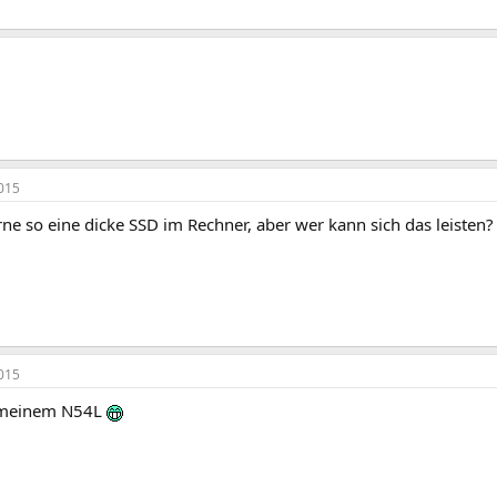
015
rne so eine dicke SSD im Rechner, aber wer kann sich das leisten? 
015
 meinem N54L