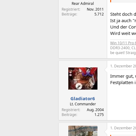
Rear Admiral
Registriert
Nov. 2011
Steht doch d
Beiträge
5.712
Ist ja auch
Und der Con
Wird weit w
Win 10/11 Pro 
DDR3-2400, CL
be quiet! Strai
1. Dezember 2
Immer gut, 
Festplatten 
Gladiator6
Lt. Commander
Registriert
Aug. 2004
Beiträge
1.275
1. Dezember 2