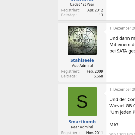
Cadet 1st Year
Registriert
Apr. 2012
Beiträge
13
1. Dezember 2
Und dann ma
Mit einem de
bei SATA ged
Stahlseele
Vice Admiral
Registriert
Feb. 2009
Beiträge
6.668
1. Dezember 2
S
Und der Cont
Wieviel GB 
"Um jeden Pr
Smartbomb
MfG
Rear Admiral
Registriert
Nov. 2011
Win 10/11 Pro 