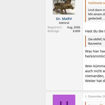
Stahlseele s
Und dann ma
Mit einem de
gedeckelt . .
Dr. MaRV
Admiral
Registriert
Aug. 2006
Hast du die 
Beiträge
8.809
Die eMMC-Mo
Bauweise.
Was hier he
herkömmlic
Wen kümmert
auch nicht 
niemanden, 
Weiter hat d
1. Dezember 2