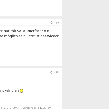
#4
 nur mit SATA-Interface? x.x
e möglich sein, jetzt ist das wieder
#5
 prickelnd an
 B, Arctic MX-4,
4x8GB
G.Skill TridentX