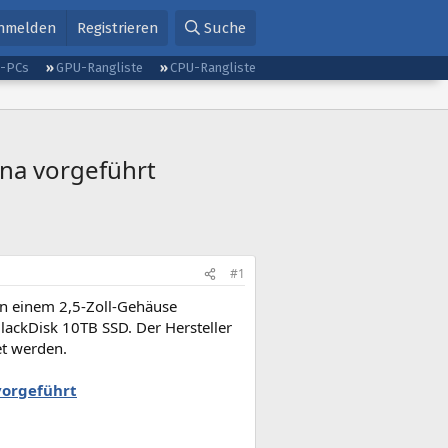
nmelden
Registrieren
Suche
g-PCs
GPU-Rangliste
CPU-Rangliste
ina vorgeführt
#1
in einem 2,5-Zoll-Gehäuse
BlackDisk 10TB SSD. Der Hersteller
et werden.
 vorgeführt