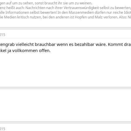
en auf um zu sehen, sonst braucht ihr sie um zu weinen.
z heißt auch: Nachrichten nach ihrer Vertrauenswürdigkeit selbst zu bewerten, 
le Informationen selbst bewerten! In den Massenmedien dürfen nur reiche Idiote
ie Medien kritisch nutzen, bei den anderen ist Hopfen und Malz verloren. Also: N
015
tengrab vielleicht brauchbar wenn es bezahlbar wäre. Kommt drau
tikel ja vollkommen offen.
015