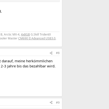
d.
 B, Arctic MX-4,
4x8GB
G.Skill TridentX
Cooler Master
CM690 II Advanced USB3.0
,
#8
st darauf, meine herkömmlichen
2-3 Jahre bis das bezahlbar wird.
#9