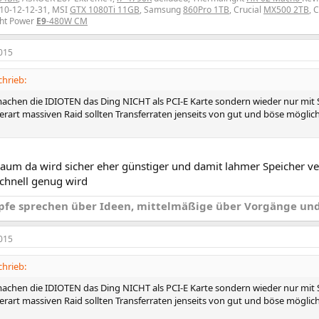
10-12-12-31, MSI
GTX 1080Ti 11GB
, Samsung
860Pro 1TB
, Crucial
MX500 2TB
, 
ght Power
E9
-480W CM
015
chrieb:
chen die IDIOTEN das Ding NICHT als PCI-E Karte sondern wieder nur mit S
rart massiven Raid sollten Transferraten jenseits von gut und böse möglich s
kaum da wird sicher eher günstiger und damit lahmer Speicher ve
 schnell genug wird
pfe sprechen über Ideen, mittelmäßige über Vorgänge und
015
chrieb:
chen die IDIOTEN das Ding NICHT als PCI-E Karte sondern wieder nur mit S
rart massiven Raid sollten Transferraten jenseits von gut und böse möglich s