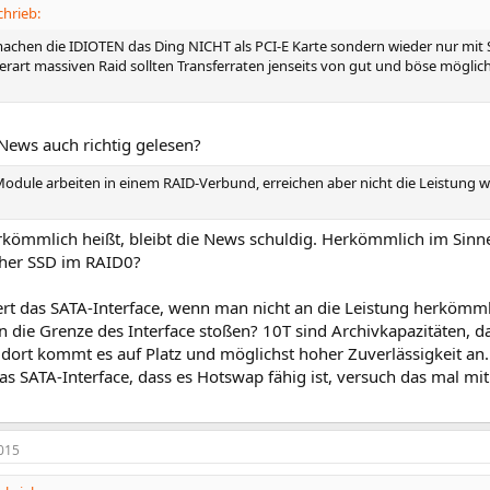
chrieb:
chen die IDIOTEN das Ding NICHT als PCI-E Karte sondern wieder nur mit S
rart massiven Raid sollten Transferraten jenseits von gut und böse möglich s
News auch richtig gelesen?
dule arbeiten in einem RAID-Verbund, erreichen aber nicht die Leistung w
rkömmlich heißt, bleibt die News schuldig. Herkömmlich im Sin
her SSD im RAID0?
 das SATA-Interface, wenn man nicht an die Leistung herkömmli
an die Grenze des Interface stoßen? 10T sind Archivkapazitäten,
dort kommt es auf Platz und möglichst hoher Zuverlässigkeit an.
as SATA-Interface, dass es Hotswap fähig ist, versuch das mal mit 
015