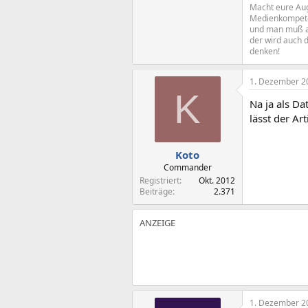
Macht eure Aug
Medienkompeten
und man muß al
der wird auch d
denken!
1. Dezember 2
K
Na ja als Da
lässt der Ar
Koto
Commander
Registriert
Okt. 2012
Beiträge
2.371
1. Dezember 2