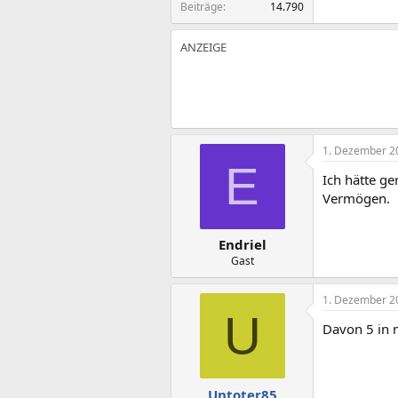
Beiträge
14.790
1. Dezember 2
E
Ich hätte ge
Vermögen.
Endriel
Gast
1. Dezember 2
U
Davon 5 in
Untoter85