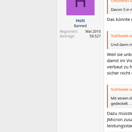
H
Untoter85 s
Davon 5 in
Das könnte 
Holt
Banned
Registriert
Mai 2010
Stahlseele s
Beiträge
59.527
Und dann ma
Weil sie un
damit im Vis
verbaut zu 
sicher nich
Stahlseele s
Mit einem de
gedeckelt . .
Dazu müsste
JMicron zus
leistungssta