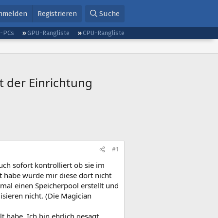
nmelden
Registrieren
Suche
g-PCs
GPU-Rangliste
CPU-Rangliste
 der Einrichtung
#1
 sofort kontrolliert ob sie im
ut habe wurde mir diese dort nicht
mal einen Speicherpool erstellt und
sieren nicht. (Die Magician
t habe. Ich bin ehrlich gesagt