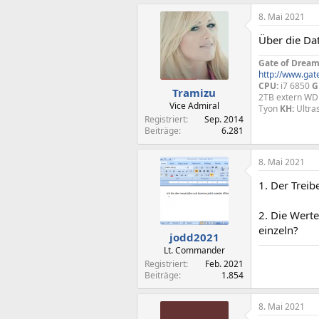
8. Mai 2021
Über die Da
Gate of Dream
http://www.gat
CPU:
i7 6850
G
Tramizu
2TB extern WD
Vice Admiral
Tyon
KH:
Ultra
Registriert
Sep. 2014
Beiträge
6.281
8. Mai 2021
1. Der Trei
2. Die Werte
einzeln?
jodd2021
Lt. Commander
Registriert
Feb. 2021
Beiträge
1.854
8. Mai 2021