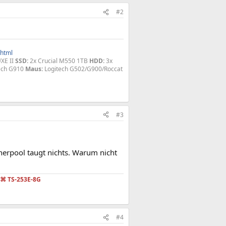
#2
.html
XE II
SSD:
2x Crucial M550 1TB
HDD:
3x
ech G910
Maus:
Logitech G502/G900/Roccat
#3
cherpool taugt nichts. Warum nicht
⌘
TS-253E-8G
#4