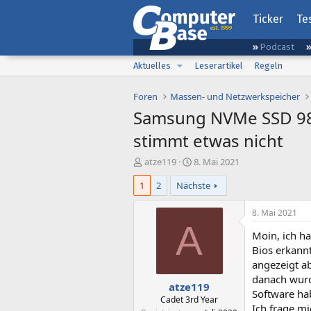
Ticker
Te
Podcast
Aktuelles
Leserartikel
Regeln
Foren
Massen- und Netzwerkspeicher
Samsung NVMe SSD 980 
stimmt etwas nicht
E
E
atze119
8. Mai 2021
r
r
1
2
Nächste
s
s
t
t
e
e
8. Mai 2021
l
l
A
Moin, ich h
l
l
e
t
Bios erkannt
r
a
angezeigt a
m
danach wurd
atze119
Software hab
Cadet 3rd Year
Ich frage mi