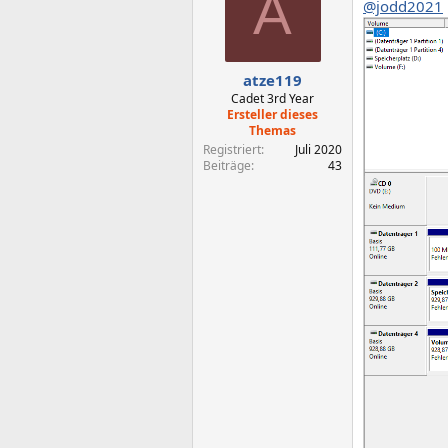
A
@jodd2021
atze119
Cadet 3rd Year
Ersteller dieses
Themas
Registriert
Juli 2020
Beiträge
43