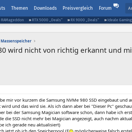
sts
Themen
Downloads
Preisvergleich
Forum
A
RAMageddon
RTX 5000 „Deals“
RX 9000 „Deals“
Ideale Gamin
Massenspeicher
wird nicht von richtig erkannt und mit
abe mir vor kurzem die Samsung NVMe 980 SSD eingebaut und auch
 wird und das wird sie. Als ich dann aber bei "Dieser Pc" gescha
ber bei der Samsung Magician software schon, dann habe ich erst
e die SSD nicht mehr bei Magician angezeigt, auch nachm aktuali
e ich gerade neu aktualisiert)
ch jetzt ob ich den Speicherpool (F
möglicherweise falsch erstell