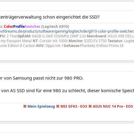
tenträgerverwaltung schon eingerichtet die SSD?
s:
Color
Profile
Switcher
(Logitech G910)
eofdreams.de/products/software/gaming/logitech/de/g910-color-profile-switcher
PU:
2 Titan
X
p
RAM:
64GB G-Skill 3200Mhz (XMP 2.0)
Mainboard:
ASUS X99 DELU
 my Passport Metal
NT:
Corsair HX 1000i
Monitor:
EIZO EV 2750
Tastatur:
Logit
sone Edition 8 Carbon
KHV:
Oppo HA-1
Gehäuse:
Phanteks Enthoo Primo SE
ber von Samsung passt nicht zur 980 PRO.
 von AS SSD sind für eine 980 zu schlecht, dieser komische Spei
⌘
Mein Spielzeug
⌘ MSI GF63 - EOS ⌘ ASUS NUC 14 Pro - EOS