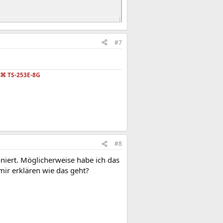
#7
⌘
TS-253E-8G
#8
oniert. Möglicherweise habe ich das
mir erklären wie das geht?