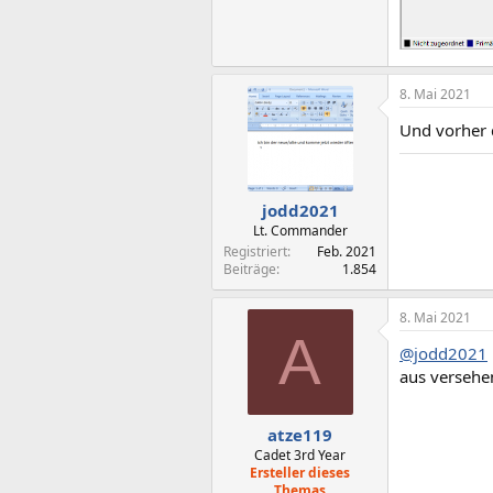
8. Mai 2021
Und vorher d
jodd2021
Lt. Commander
Registriert
Feb. 2021
Beiträge
1.854
8. Mai 2021
A
@jodd2021
aus versehen
atze119
Cadet 3rd Year
Ersteller dieses
Themas