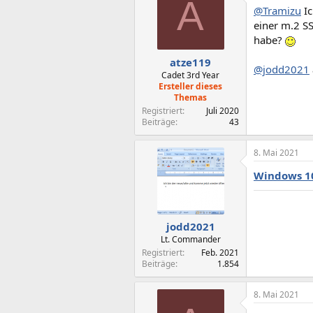
A
@Tramizu
Ic
einer m.2 SS
habe?
atze119
@jodd2021
Cadet 3rd Year
Ersteller dieses
Themas
Registriert
Juli 2020
Beiträge
43
8. Mai 2021
Windows 10
jodd2021
Lt. Commander
Registriert
Feb. 2021
Beiträge
1.854
8. Mai 2021