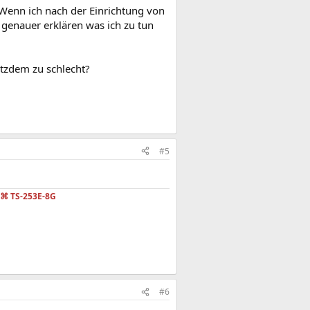
 Wenn ich nach der Einrichtung von
s genauer erklären was ich zu tun
otzdem zu schlecht?
#5
⌘
TS-253E-8G
#6