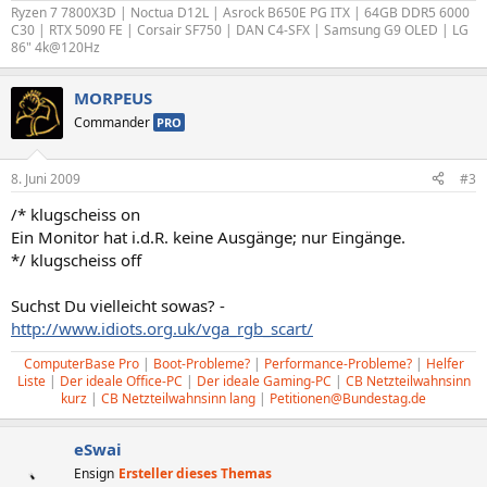
Ryzen 7 7800X3D | Noctua D12L | Asrock B650E PG ITX | 64GB DDR5 6000
C30 | RTX 5090 FE | Corsair SF750 | DAN C4-SFX | Samsung G9 OLED | LG
86" 4k@120Hz
MORPEUS
Commander
PRO
8. Juni 2009
#3
/* klugscheiss on
Ein Monitor hat i.d.R. keine Ausgänge; nur Eingänge.
*/ klugscheiss off
Suchst Du vielleicht sowas? -
http://www.idiots.org.uk/vga_rgb_scart/
ComputerBase Pro
|
Boot-Probleme?
|
Performance-Probleme?
|
Helfer
Liste
|
Der ideale Office-PC
|
Der ideale Gaming-PC
|
CB Netzteilwahnsinn
kurz
|
CB Netzteilwahnsinn lang
|
Petitionen@Bundestag.de
eSwai
Ensign
Ersteller dieses Themas