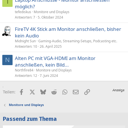
T
möglich?
tefediskus
Monitore und Displays
Antworten
7
5. Oktober 2024
FireTV 4K Stick am Monitor anschließen, bisher
kein Audio
Midnight Sun
Gaming-Audio, Streaming-Setups, Podcasting etc.
Antworten
10
26. April 2025
Alten PC mit VGA-HDMI am Monitor
N
anschließen, kein Bild...
Northfire84
Monitore und Displays
Antworten
12
7. Juni 2024
Facebook
X (Twitter)
Bluesky
Reddit
WhatsApp
E-Mail
Link
Teilen:
Monitore und Displays
Passend zum Thema