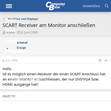
Hauptmenü
Anmelden
Monitore und Displays
Ticker
SCART Receiver am Monitor anschließen
Tests
E
E
eSwai
8. Juni 2009
r
r
Downloads
s
s
eSwai
t
t
Ensign
e
e
Preisvergleich
l
l
l
l
8. Juni 2009
#1
Forum
e
t
r
a
Hallo
Aktuelles
m
ist es möglich einen Receiver der einen SCART Anschluss hat
an einem Monitor anzuschliessen, der nur DVI/VGA bzw.
Empfohlene Inhalte
HDMI ausgänge hat?
Neue Beiträge
Neueste Aktivitäten
Leserartikel