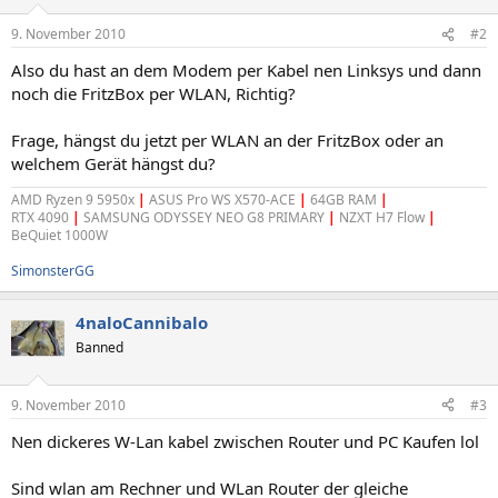
9. November 2010
#2
Also du hast an dem Modem per Kabel nen Linksys und dann
noch die FritzBox per WLAN, Richtig?
Frage, hängst du jetzt per WLAN an der FritzBox oder an
welchem Gerät hängst du?
AMD Ryzen 9 5950x
|
ASUS Pro WS X570-ACE
|
64GB RAM
|
RTX 4090
|
SAMSUNG ODYSSEY NEO G8 PRIMARY
|
NZXT H7 Flow
|
BeQuiet 1000W
SimonsterGG
4naloCannibalo
Banned
9. November 2010
#3
Nen dickeres W-Lan kabel zwischen Router und PC Kaufen lol
Sind wlan am Rechner und WLan Router der gleiche