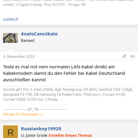
verteilt / 1-Gigabit Leitung / Poco X3 NFC / Twingo ´99
Lustitsch
4naloCannibalo
Banned
9. November 2010
#5
Teste es mal mit nem normalen LAN-Kabel direkt am
Kabekmodem damit du den Fehler bei Kabel Deutschland
ausschließen kannst
Asrock p67 Pro 3, Intel 2500k, 8gb Teamgroup cl9 ddr3, SanDisk SSD 128gb,
Spinpoint F3 1TB, 2tb Samsung F4 PowerColor 7950 pcs+, Corsair H100,
Corsair 650d, H100 incl. 2 Eloop
--------------------d^_^b-----------------------
Nirvana VS Horsemask ;-)
Russianboy19920
R
Lt. Junior Grade
Ersteller dieses Themas