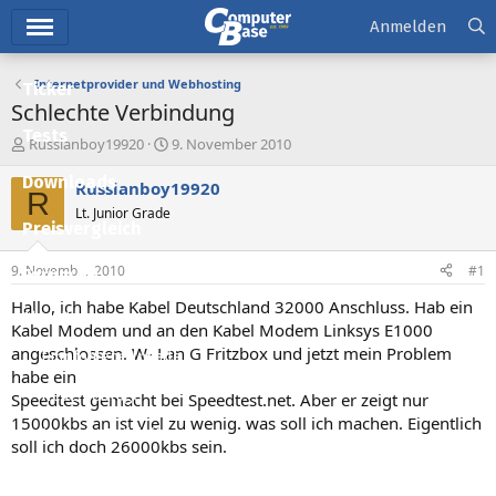
Hauptmenü
Anmelden
Internetprovider und Webhosting
Ticker
Schlechte Verbindung
Tests
E
E
Russianboy19920
9. November 2010
r
r
Downloads
s
s
Russianboy19920
R
t
t
Lt. Junior Grade
e
e
Preisvergleich
l
l
l
l
9. November 2010
#1
Forum
e
t
r
a
Hallo, ich habe Kabel Deutschland 32000 Anschluss. Hab ein
Aktuelles
m
Kabel Modem und an den Kabel Modem Linksys E1000
angeschlossen. W- Lan G Fritzbox und jetzt mein Problem
Empfohlene Inhalte
habe ein
Neue Beiträge
Speedtest gemacht bei Speedtest.net. Aber er zeigt nur
15000kbs an ist viel zu wenig. was soll ich machen. Eigentlich
Neueste Aktivitäten
soll ich doch 26000kbs sein.
Leserartikel