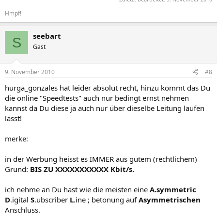
Hmpf!
seebart
S
Gast
9. November 2010
#8
hurga_gonzales hat leider absolut recht, hinzu kommt das Du
die online "Speedtests" auch nur bedingt ernst nehmen
kannst da Du diese ja auch nur über dieselbe Leitung laufen
lässt!
merke:
in der Werbung heisst es IMMER aus gutem (rechtlichem)
Grund:
BIS ZU XXXXXXXXXXX Kbit/s.
ich nehme an Du hast wie die meisten eine
A.symmetric
D
.igital
S
.ubscriber
L
.ine ; betonung auf
Asymmetrischen
Anschluss.