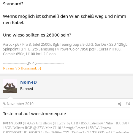
Standard?
Wenns möglich ist schmeiß den Wlan scheiß weg und nimm
nen Kabel.
Und wieso sollten es 26000 sein?
Asrock p67 Pro 3, Intel 2500k, 8gb Teamgroup cl9 ddr3, SanDisk SSD 128gb,
Spinpoint F3 1TB, 2tb Samsung F4 PowerColor 7950 pcs+, Corsair H100,
Corsair 650d, H100 incl. 2 Eloop
--------------------d^_^b-----------------------
Nirvana VS Horsemask ;-)
Nom4D
Banned
9. November 2010
#4
Teste mal auf wieistmeineip.de
Ryzen 3600
@ 4,425 Ghz allcore @ 1,25V by CTR / B550 Extreme4 / Nitro+ RX 590 /
16GB Ballistix RGB @ 3733 Mhz CL16
/ Straight Power 11 550W /
Iiyama
GB2760QSU-B1 WQHD 144hz / Edifier C2X / Define 7 / 2,2 TB SSD auf 3 Laufwerke