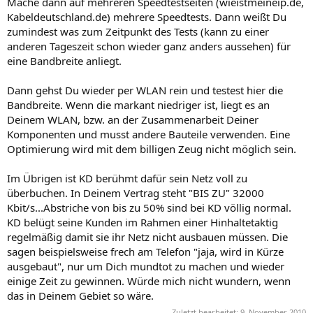
Mache dann auf mehreren Speedtestseiten (wieistmeineip.de,
Kabeldeutschland.de) mehrere Speedtests. Dann weißt Du
zumindest was zum Zeitpunkt des Tests (kann zu einer
anderen Tageszeit schon wieder ganz anders aussehen) für
eine Bandbreite anliegt.
Dann gehst Du wieder per WLAN rein und testest hier die
Bandbreite. Wenn die markant niedriger ist, liegt es an
Deinem WLAN, bzw. an der Zusammenarbeit Deiner
Komponenten und musst andere Bauteile verwenden. Eine
Optimierung wird mit dem billigen Zeug nicht möglich sein.
Im Übrigen ist KD berühmt dafür sein Netz voll zu
überbuchen. In Deinem Vertrag steht "BIS ZU" 32000
Kbit/s...Abstriche von bis zu 50% sind bei KD völlig normal.
KD belügt seine Kunden im Rahmen einer Hinhaltetaktig
regelmäßig damit sie ihr Netz nicht ausbauen müssen. Die
sagen beispielsweise frech am Telefon "jaja, wird in Kürze
ausgebaut", nur um Dich mundtot zu machen und wieder
einige Zeit zu gewinnen. Würde mich nicht wundern, wenn
das in Deinem Gebiet so wäre.
Zuletzt bearbeitet:
9. November 2010