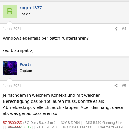
a
roger1377
k
R
t
Ensign
i
o
n
1. Juni 2021
#4
e
n
Windows ebenfalls per batch runterfahren?
:
/edit: zu spät :-)
Poati
Captain
1. Juni 2021
#5
Je nachdem in welchem Kontext und mit welcher
Berechtigung das Skript laufen muss, könnte es als
Abmeldeskript vielleicht auch klappen. Aber das hängt davon
ab, was genau passieren soll.
R7 5800X3D
(BQ Dark Rock Slim)
|| 32GB DDR4 || MSI B550 Gaming Plus
||
RX6800
4070S
|| 2TB SSD M.2 || BQ Pure Base 500 || Thermaltake GF