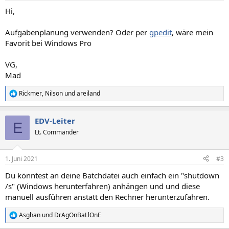
Hi,
Aufgabenplanung verwenden? Oder per
gpedit
, wäre mein
Favorit bei Windows Pro
VG,
Mad
Rickmer
,
Nilson
und
areiland
R
e
a
EDV-Leiter
k
E
t
Lt. Commander
i
o
n
1. Juni 2021
#3
e
n
Du könntest an deine Batchdatei auch einfach ein "shutdown
:
/s" (Windows herunterfahren) anhängen und und diese
manuell ausführen anstatt den Rechner herunterzufahren.
Asghan
und
DrAgOnBaLlOnE
R
e