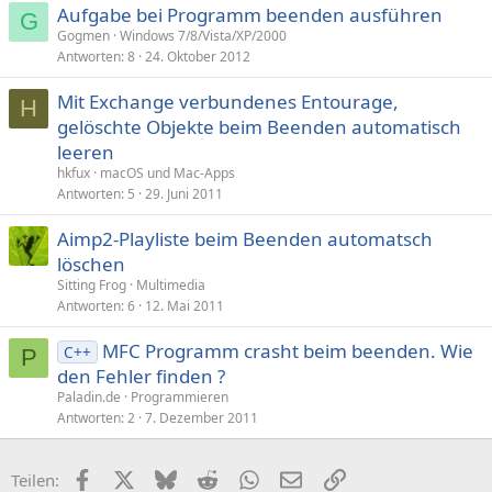
Aufgabe bei Programm beenden ausführen
G
Gogmen
Windows 7/8/Vista/XP/2000
Antworten
8
24. Oktober 2012
Mit Exchange verbundenes Entourage,
H
gelöschte Objekte beim Beenden automatisch
leeren
hkfux
macOS und Mac-Apps
Antworten
5
29. Juni 2011
Aimp2-Playliste beim Beenden automatsch
löschen
Sitting Frog
Multimedia
Antworten
6
12. Mai 2011
MFC Programm crasht beim beenden. Wie
C++
P
den Fehler finden ?
Paladin.de
Programmieren
Antworten
2
7. Dezember 2011
Facebook
X (Twitter)
Bluesky
Reddit
WhatsApp
E-Mail
Link
Teilen: