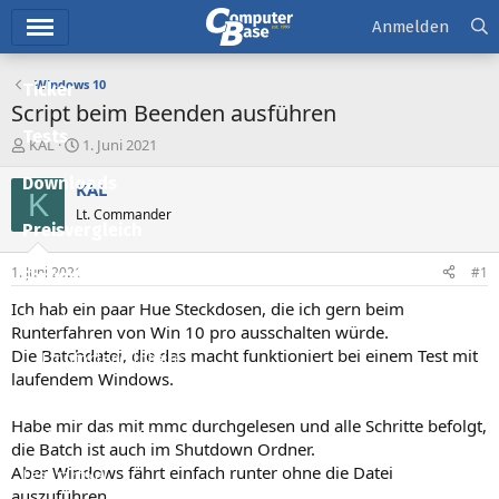
Hauptmenü
Anmelden
Windows 10
Ticker
Script beim Beenden ausführen
Tests
E
E
KAL
1. Juni 2021
r
r
Downloads
s
s
KAL
K
t
t
Lt. Commander
e
e
Preisvergleich
l
l
l
l
1. Juni 2021
#1
Forum
e
t
r
a
Ich hab ein paar Hue Steckdosen, die ich gern beim
Aktuelles
m
Runterfahren von Win 10 pro ausschalten würde.
Die Batchdatei, die das macht funktioniert bei einem Test mit
Empfohlene Inhalte
laufendem Windows.
Neue Beiträge
Habe mir das mit mmc durchgelesen und alle Schritte befolgt,
Neueste Aktivitäten
die Batch ist auch im Shutdown Ordner.
Aber Windows fährt einfach runter ohne die Datei
Leserartikel
auszuführen.