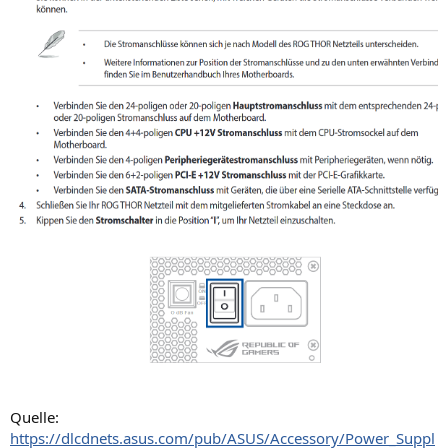
Quelle:
https://dlcdnets.asus.com/pub/ASUS/Accessory/Power_Suppl