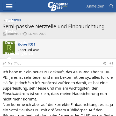
Hauptmenü
Anmelden
Netzteile
Ticker
Semi-passive Netzteile und Einbaurichtung
Tests
E
E
Robert01
24. Mai 2022
r
r
Downloads
s
s
Robert01
R
t
t
Cadet 3rd Year
e
e
Preisvergleich
l
l
l
l
24. Mai 2022
#1
Forum
e
t
r
a
Ich habe mir ein neues NT gekauft, das Asus Rog Thor 1000-
Aktuelles
m
PII. Ja es ist sehr teuer und man bekommt bei xyz alles für die
Hälfte. Jedoch bin ich zunächst zufrieden damit, es hat eine
Empfohlene Inhalte
Superleistung, sehr leise und mir am wichtigsten, der
Neue Beiträge
Einschaltstrom ist so klein, dass meine Haussicherung nun
nicht mehr kommt.
Neueste Aktivitäten
Nun komme ich aber auf die korrekte Einbaurichtung, es ist ja
ein Semi-passives NT mit größerem Kühlkörper. Auf den
Leserartikel
Bildern bzw. bedingt durch die Anzeige der OLED an der Seite