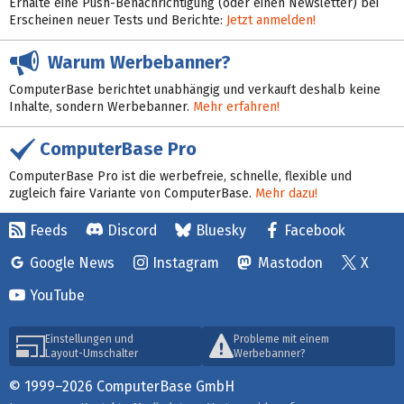
Erhalte eine Push-Benachrichtigung (oder einen Newsletter) bei
Erscheinen neuer Tests und Berichte:
Jetzt anmelden!
Warum Werbebanner?
ComputerBase berichtet unabhängig und verkauft deshalb keine
Inhalte, sondern Werbebanner.
Mehr erfahren!
ComputerBase Pro
ComputerBase Pro ist die werbefreie, schnelle, flexible und
zugleich faire Variante von ComputerBase.
Mehr dazu!
Feeds
Discord
Bluesky
Facebook
Google News
Instagram
Mastodon
X
YouTube
Einstellungen und
Probleme mit einem
Layout-Umschalter
Werbebanner?
© 1999–2026 ComputerBase GmbH