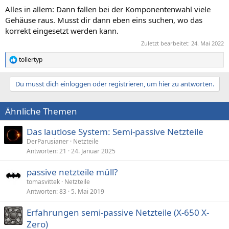
Alles in allem: Dann fallen bei der Komponentenwahl viele
Gehäuse raus. Musst dir dann eben eins suchen, wo das
korrekt eingesetzt werden kann.
Zuletzt bearbeitet:
24. Mai 2022
tollertyp
R
e
a
Du musst dich einloggen oder registrieren, um hier zu antworten.
k
t
i
Ähnliche Themen
o
n
e
Das lautlose System: Semi-passive Netzteile
n
DerParusianer
Netzteile
:
Antworten
21
24. Januar 2025
passive netzteile müll?
tomasvittek
Netzteile
Antworten
83
5. Mai 2019
Erfahrungen semi-passive Netzteile (X-650 X-
Zero)