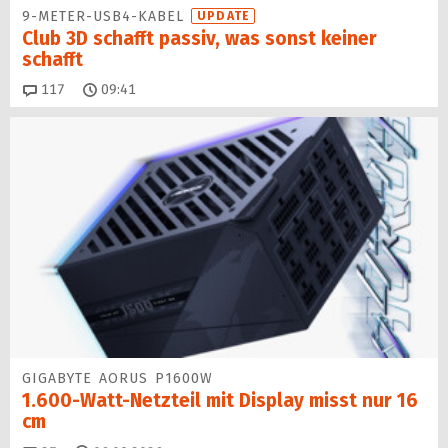
9-METER-USB4-KABEL
UPDATE
Club 3D schafft passiv, was sonst keiner
schafft
Kommentare
117
09:41
GIGABYTE AORUS P1600W
1.600-Watt-Netzteil mit Display misst nur 16
cm