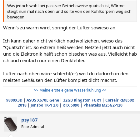
Was jedoch wohl bei passiver Betriebsweise quatsch ist, Wärme
steigt nun mal nach oben und sollte von den Kühlkörpern weg sich
bewegen.
Wenn's zu warm wird, springt der Lüfter sowieso an.
Ich kann daher nicht wirklich nachvollziehen, wieso das
"Quatsch" ist. So extrem heiß werden Netzteil jetzt auch nicht
und die Elektronik hälft schon bisschen was aus. Vielleicht hab
ich auch einfach nur einen Denkfehler.
Lüfter nach oben wäre schlecht(er) weil du dadurch in den
meisten Gehäusen den Lüfter komplett dicht machst.
>> Meine erste eigene Wasserkühlung <<
9800X3D
|
ASUS X670E Gene
|
32GB Kingston FURY
|
Corsair RM850x
2018
|
Jonsbo TK-1 2.0
|
RTX 5090
|
Phanteks M25G2-120
psy187
Rear Admiral