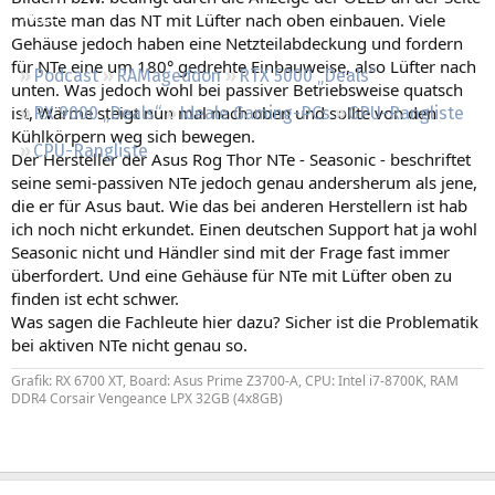
Regeln
müsste man das NT mit Lüfter nach oben einbauen. Viele
Gehäuse jedoch haben eine Netzteilabdeckung und fordern
für NTe eine um 180° gedrehte Einbauweise, also Lüfter nach
Podcast
RAMageddon
RTX 5000 „Deals“
unten. Was jedoch wohl bei passiver Betriebsweise quatsch
ist, Wärme steigt nun mal nach oben und sollte von den
RX 9000 „Deals“
Ideale Gaming-PCs
GPU-Rangliste
Kühlkörpern weg sich bewegen.
CPU-Rangliste
Der Hersteller der Asus Rog Thor NTe - Seasonic - beschriftet
seine semi-passiven NTe jedoch genau andersherum als jene,
die er für Asus baut. Wie das bei anderen Herstellern ist hab
ich noch nicht erkundet. Einen deutschen Support hat ja wohl
Seasonic nicht und Händler sind mit der Frage fast immer
überfordert. Und eine Gehäuse für NTe mit Lüfter oben zu
finden ist echt schwer.
Was sagen die Fachleute hier dazu? Sicher ist die Problematik
bei aktiven NTe nicht genau so.
Grafik: RX 6700 XT, Board: Asus Prime Z3700-A, CPU: Intel i7-8700K, RAM
DDR4 Corsair Vengeance LPX 32GB (4x8GB)