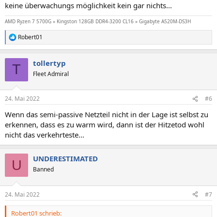
keine überwachungs möglichkeit kein gar nichts...
AMD Ryzen 7 5700G » Kingston 128GB DDR4-3200 CL16 » Gigabyte A520M-DS3H
Robert01
R
e
a
tollertyp
k
T
t
Fleet Admiral
i
o
n
24. Mai 2022
#6
e
n
Wenn das semi-passive Netzteil nicht in der Lage ist selbst zu
:
erkennen, dass es zu warm wird, dann ist der Hitzetod wohl
nicht das verkehrteste...
UNDERESTIMATED
U
Banned
24. Mai 2022
#7
Robert01 schrieb: