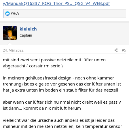
y/Manual/Q16337_ROG_Thor_PSU_QSG_V4_WEB.pdf
PHuV
R
e
a
kieleich
k
t
Captain
i
o
n
24. Mai 2022
#5
e
n
mit sind zwei semi passive netzteile mit lüfter unten
:
abgeraucht ( corsair rm serie )
in meinem gehäuse (fractal design - noch ohne kammer
trennung) ist es eige so vor gesehen das der lüfter unten ist
hat ja extra unten im boden ein staub filter für das netzteil
aber wenn der lüfter sich nu nmal nicht dreht weil es passiv
ist dann... kommt da nix mit luft herum
vielleicht war die ursache auch anders es ist ja leider das
malheur mit den meisten netzteilen, kein temperatur sensor