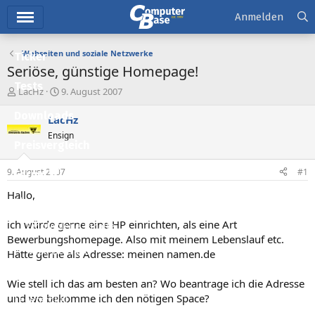
Hauptmenü
Anmelden
Webseiten und soziale Netzwerke
Ticker
Seriöse, günstige Homepage!
Tests
E
E
LacHz
9. August 2007
r
r
Downloads
s
s
LacHz
t
t
Ensign
e
e
Preisvergleich
l
l
l
l
9. August 2007
#1
Forum
e
t
r
a
Hallo,
Aktuelles
m
ich würde gerne eine HP einrichten, als eine Art
Empfohlene Inhalte
Bewerbungshomepage. Also mit meinem Lebenslauf etc.
Neue Beiträge
Hätte gerne als Adresse: meinen namen.de
Neueste Aktivitäten
Wie stell ich das am besten an? Wo beantrage ich die Adresse
und wo bekomme ich den nötigen Space?
Leserartikel