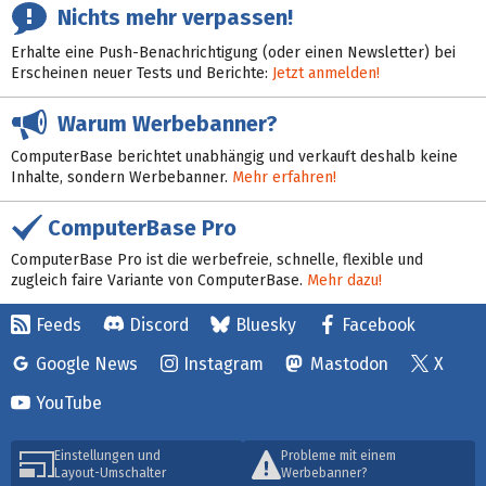
Nichts mehr verpassen!
Erhalte eine Push-Benachrichtigung (oder einen Newsletter) bei
Erscheinen neuer Tests und Berichte:
Jetzt anmelden!
Warum Werbebanner?
ComputerBase berichtet unabhängig und verkauft deshalb keine
Inhalte, sondern Werbebanner.
Mehr erfahren!
ComputerBase Pro
ComputerBase Pro ist die werbefreie, schnelle, flexible und
zugleich faire Variante von ComputerBase.
Mehr dazu!
Feeds
Discord
Bluesky
Facebook
Google News
Instagram
Mastodon
X
YouTube
Einstellungen und
Probleme mit einem
Layout-Umschalter
Werbebanner?