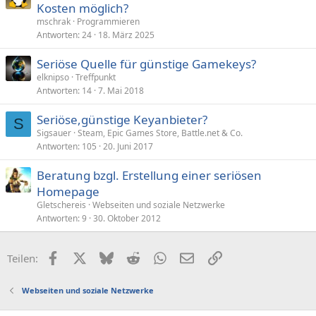
Kosten möglich?
mschrak
Programmieren
Antworten
24
18. März 2025
Seriöse Quelle für günstige Gamekeys?
elknipso
Treffpunkt
Antworten
14
7. Mai 2018
Seriöse,günstige Keyanbieter?
S
Sigsauer
Steam, Epic Games Store, Battle.net & Co.
Antworten
105
20. Juni 2017
Beratung bzgl. Erstellung einer seriösen
Homepage
Gletschereis
Webseiten und soziale Netzwerke
Antworten
9
30. Oktober 2012
Facebook
X (Twitter)
Bluesky
Reddit
WhatsApp
E-Mail
Link
Teilen:
Webseiten und soziale Netzwerke