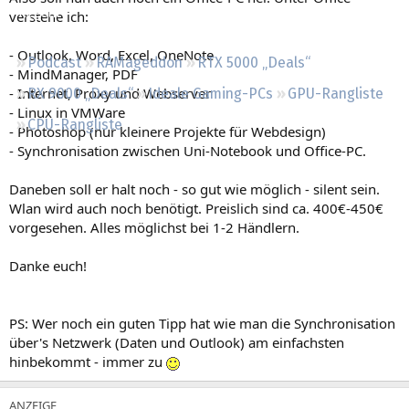
Regeln
verstehe ich:
- Outlook, Word, Excel, OneNote
Podcast
RAMageddon
RTX 5000 „Deals“
- MindManager, PDF
- Internet, Proxy und Webserver
RX 9000 „Deals“
Ideale Gaming-PCs
GPU-Rangliste
- Linux in VMWare
CPU-Rangliste
- Photoshop (nur kleinere Projekte für Webdesign)
- Synchronisation zwischen Uni-Notebook und Office-PC.
Daneben soll er halt noch - so gut wie möglich - silent sein.
Wlan wird auch noch benötigt. Preislich sind ca. 400€-450€
vorgesehen. Alles möglichst bei 1-2 Händlern.
Danke euch!
PS: Wer noch ein guten Tipp hat wie man die Synchronisation
über's Netzwerk (Daten und Outlook) am einfachsten
hinbekommt - immer zu