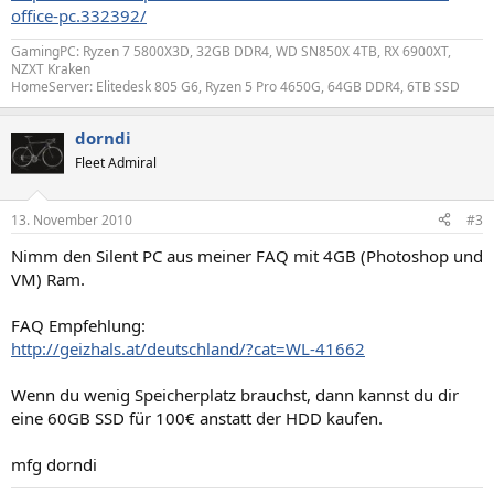
office-pc.332392/
GamingPC: Ryzen 7 5800X3D, 32GB DDR4, WD SN850X 4TB, RX 6900XT,
NZXT Kraken
HomeServer: Elitedesk 805 G6, Ryzen 5 Pro 4650G, 64GB DDR4, 6TB SSD
dorndi
Fleet Admiral
13. November 2010
#3
Nimm den Silent PC aus meiner FAQ mit 4GB (Photoshop und
VM) Ram.
FAQ Empfehlung:
http://geizhals.at/deutschland/?cat=WL-41662
Wenn du wenig Speicherplatz brauchst, dann kannst du dir
eine 60GB SSD für 100€ anstatt der HDD kaufen.
mfg dorndi