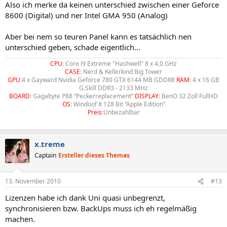
Also ich merke da keinen unterschied zwischen einer Geforce
8600 (Digital) und ner Intel GMA 950 (Analog)
Aber bei nem so teuren Panel kann es tatsächlich nen
unterschied geben, schade eigentlich...
CPU
: Core i9 Extreme "Hashwell" 8 x 4,0 GHz
CASE
: Nerd & Kellerkind Big Tower
GPU
:4 x Gayward Nvidia Geforce 780 GTX 6144 MB GDDR8
RAM
: 4 x 16 GB
G.Skill DDR3 - 2133 MHz
BOARD
: Gagabyte P88 “Peckerreplacement”
DISPLAY
: BenO 32 Zoll FullHD
OS
: Windoof 8 128 Bit “Apple Edition”
Preis
:Unbezahlbar
x.treme
Captain
Ersteller dieses Themas
13. November 2010
#13
Lizenzen habe ich dank Uni quasi unbegrenzt,
synchronisieren bzw. BackUps muss ich eh regelmäßig
machen.