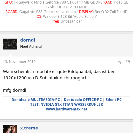
GPU
:4 x Gayward Nvidia Geforce 780 GTX 6144 MB GDDR8
RAM
: 4 x 16 GB
G.Skill DDR3 - 2133 MHz
BOARD
: Gagabyte P88 “Peckerreplacement”
DISPLAY
: BenO 32 Zoll FullHD
OS
: Windoof 8 128 Bit “Apple Edition”
Preis
:Unbezahlbar
dorndi
Fleet Admiral
13. November 2010
#9
Wahrscheinlich möchte er gute Bildqualität, das ist bei
1920x1200 via D-Sub afaik nicht möglich.
mfg dorndi
Der ideale MULTIMEDIA-PC
|
Der ideale OFFICE-PC
|
Silent PC
TEST: NVIDIA GTX TITAN WASSERKÜHLER
www.hardwaremax.net
x.treme