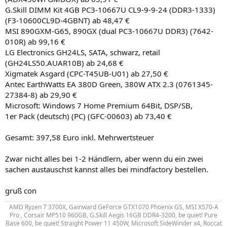
G.Skill DIMM Kit 4GB PC3-10667U CL9-9-9-24 (DDR3-1333)
(F3-10600CL9D-4GBNT) ab 48,47 €
MSI 890GXM-G65, 890GX (dual PC3-10667U DDR3) (7642-
010R) ab 99,16 €
LG Electronics GH24LS, SATA, schwarz, retail
(GH24LS50.AUAR10B) ab 24,68 €
Xigmatek Asgard (CPC-T45UB-U01) ab 27,50 €
Antec EarthWatts EA 380D Green, 380W ATX 2.3 (0761345-
27384-8) ab 29,90 €
Microsoft: Windows 7 Home Premium 64Bit, DSP/SB,
1er Pack (deutsch) (PC) (GFC-00603) ab 73,40 €
Gesamt: 397,58 Euro inkl. Mehrwertsteuer
Zwar nicht alles bei 1-2 Händlern, aber wenn du ein zwei
sachen austauschst kannst alles bei mindfactory bestellen.
gruß con
AMD Ryzen 7 3700X, Gainward GeForce GTX1070 Phoenix GS, MSI X570-A
Pro , Corsair MP510 960GB, G.Skill Aegis 16GB DDR4-3200, be quiet! Pure
Base 600, be quiet! Straight Power 11 450W, Microsoft SideWinder x4, Roccat