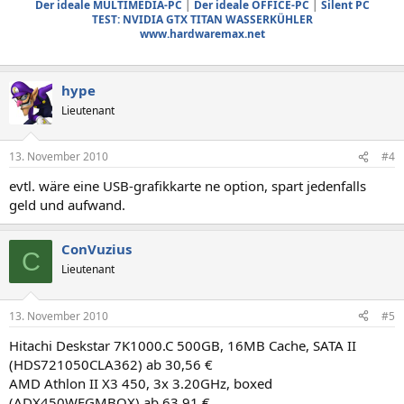
Der ideale MULTIMEDIA-PC
|
Der ideale OFFICE-PC
|
Silent PC
TEST: NVIDIA GTX TITAN WASSERKÜHLER
www.hardwaremax.net
hype
Lieutenant
13. November 2010
#4
evtl. wäre eine USB-grafikkarte ne option, spart jedenfalls
geld und aufwand.
ConVuzius
C
Lieutenant
13. November 2010
#5
Hitachi Deskstar 7K1000.C 500GB, 16MB Cache, SATA II
(HDS721050CLA362) ab 30,56 €
AMD Athlon II X3 450, 3x 3.20GHz, boxed
(ADX450WFGMBOX) ab 63,91 €