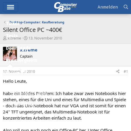
Hauptmenü
Anmelden
Desktop-Computer: Kaufberatung
Ticker
Silent Office PC ~400€
Tests
E
E
x.treme
13. November 2010
r
r
Downloads
s
s
x.treme
t
t
Captain
e
e
Preisvergleich
l
l
l
l
13. November 2010
#1
Forum
e
t
r
a
Hallo Leute,
Aktuelles
m
habe ein blödes Problem: Ich habe zwar zwei Notebooks hier
Empfohlene Inhalte
stehen, eines für die Uni und eines für Multimedia und Spiele
Neue Beiträge
- doch das Uni-Notebook hat nur VGA und ist somit für einen
24" TFT ungeeignet, das Multimedia-Notebook ist für
Neueste Aktivitäten
konzentriertes Arbeiten einfach zu laut.
Leserartikel
Also soll nun auch noch ein Office-PC her. Unter Office