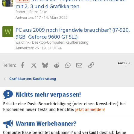
mit 2, 3 und 4 Grafikkarten
Robert
Retro-Ecke
Antworten
117
14. März 2025
PC aus 2009 noch irgendwie brauchbar? (i7-920,
W
9GB, Geforce 9600 GT SLI)
waldfink
Desktop-Computer: Kaufberatung
Antworten
25
19. Juli 2024
Facebook
X (Twitter)
Bluesky
Reddit
WhatsApp
E-Mail
Link
Teilen:
Grafikkarten: Kaufberatung
Nichts mehr verpassen!
Erhalte eine Push-Benachrichtigung (oder einen Newsletter) bei
Erscheinen neuer Tests und Berichte:
Jetzt anmelden!
Warum Werbebanner?
ComputerBase berichtet unabhängig und verkauft deshalb keine