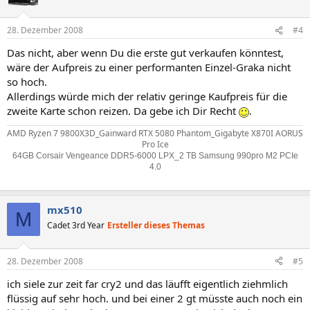
28. Dezember 2008
#4
Das nicht, aber wenn Du die erste gut verkaufen könntest,
wäre der Aufpreis zu einer performanten Einzel-Graka nicht
so hoch.
Allerdings würde mich der relativ geringe Kaufpreis für die
zweite Karte schon reizen. Da gebe ich Dir Recht
.
AMD Ryzen 7 9800X3D_Gainward RTX 5080 Phantom_Gigabyte X870I AORUS
Pro Ice
64GB Corsair Vengeance DDR5-6000 LPX_2 TB Samsung 990pro M2 PCIe
4.0
mx510
M
Cadet 3rd Year
Ersteller dieses Themas
28. Dezember 2008
#5
ich siele zur zeit far cry2 und das läufft eigentlich ziehmlich
flüssig auf sehr hoch. und bei einer 2 gt müsste auch noch ein