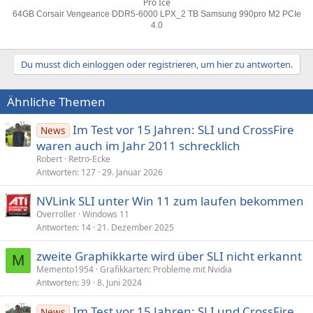
Pro Ice
64GB Corsair Vengeance DDR5-6000 LPX_2 TB Samsung 990pro M2 PCIe
4.0
Du musst dich einloggen oder registrieren, um hier zu antworten.
Ähnliche Themen
Im Test vor 15 Jahren: SLI und CrossFire
News
waren auch im Jahr 2011 schrecklich
Robert
Retro-Ecke
Antworten
127
29. Januar 2026
NVLink SLI unter Win 11 zum laufen bekommen
Overroller
Windows 11
Antworten
14
21. Dezember 2025
zweite Graphikkarte wird über SLI nicht erkannt
M
Memento1954
Grafikkarten: Probleme mit Nvidia
Antworten
39
8. Juni 2024
Im Test vor 15 Jahren: SLI und CrossFire
News