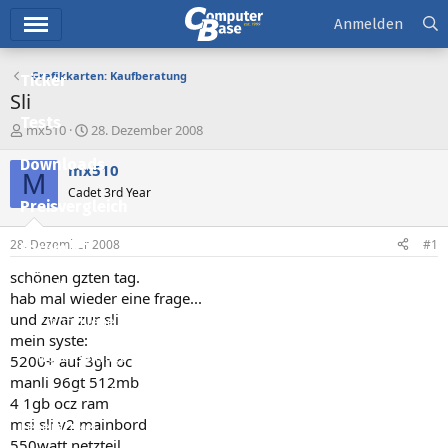
Hauptmenü
Anmelden
Grafikkarten: Kaufberatung
Ticker
Sli
Tests
E
E
mx510
28. Dezember 2008
r
r
Downloads
s
s
mx510
M
t
t
Cadet 3rd Year
e
e
Preisvergleich
l
l
l
l
28. Dezember 2008
#1
Forum
e
t
r
a
schönen gzten tag.
Aktuelles
m
hab mal wieder eine frage...
und zwar zur sli
Empfohlene Inhalte
mein syste:
Neue Beiträge
5200+ auf 3gh oc
manli 96gt 512mb
Neueste Aktivitäten
4 1gb ocz ram
msi sli v2 mainbord
Leserartikel
550watt netzteil