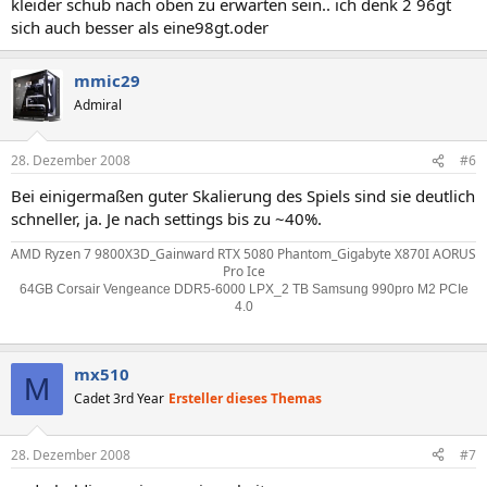
kleider schub nach oben zu erwarten sein.. ich denk 2 96gt
sich auch besser als eine98gt.oder
mmic29
Admiral
28. Dezember 2008
#6
Bei einigermaßen guter Skalierung des Spiels sind sie deutlich
schneller, ja. Je nach settings bis zu ~40%.
AMD Ryzen 7 9800X3D_Gainward RTX 5080 Phantom_Gigabyte X870I AORUS
Pro Ice
64GB Corsair Vengeance DDR5-6000 LPX_2 TB Samsung 990pro M2 PCIe
4.0
mx510
M
Cadet 3rd Year
Ersteller dieses Themas
28. Dezember 2008
#7