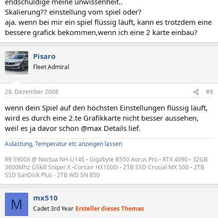
endschuldige meine unwissenheit..
Skalierung?? einstellung vom spiel oder?
aja. wenn bei mir ein spiel flüssig läuft, kann es trotzdem eine
bessere grafick bekommen,wenn ich eine 2 karte einbau?
Pisaro
Fleet Admiral
28. Dezember 2008
#8
wenn dein Spiel auf den höchsten Einstellungen flüssig läuft,
wird es durch eine 2.te Grafikkarte nicht besser aussehen,
weil es ja davor schon @max Details lief.
Aulastung, Temperatur etc anzeigen lassen
R9 5900X @ Noctua NH-U14S
-
Gigabyte B550 Aorus Pro
-
RTX 4090
-
32GB
3600Mhz GSkill Sniper X
-
Corsair HX1000i
-
2TB SSD Crucial MX 500
-
2TB
SSD SanDisk Plus - 2TB WD SN 850
mx510
M
Cadet 3rd Year
Ersteller dieses Themas