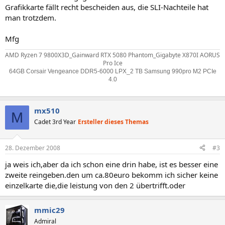
Grafikkarte fällt recht bescheiden aus, die SLI-Nachteile hat
man trotzdem.
Mfg
AMD Ryzen 7 9800X3D_Gainward RTX 5080 Phantom_Gigabyte X870I AORUS
Pro Ice
64GB Corsair Vengeance DDR5-6000 LPX_2 TB Samsung 990pro M2 PCIe
4.0
mx510
M
Cadet 3rd Year
Ersteller dieses Themas
28. Dezember 2008
#3
ja weis ich,aber da ich schon eine drin habe, ist es besser eine
zweite reingeben.den um ca.80euro bekomm ich sicher keine
einzelkarte die,die leistung von den 2 übertrifft.oder
mmic29
Admiral