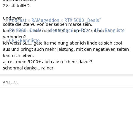
Regeln
22zoll fullHD
und zwar
Podcast
RAMageddon
RTX 5000 „Deals“
söllte die 2te 96 von der selben marke sein.
kann ich auch eine manli 9600gt min 1024mb im sli
RX 9000 „Deals“
Ideale Gaming-PCs
GPU-Rangliste
verbinden?
CPU-Rangliste
ich weiss SLI... geteilte meinung aber ich linde es sieh cool
aus und bringt auch mehr leistung. mit den negatieven seiten
kann ich leben.
aja ist mein 5200+ auch ausreichenr davür?
schonmal danke... rainer