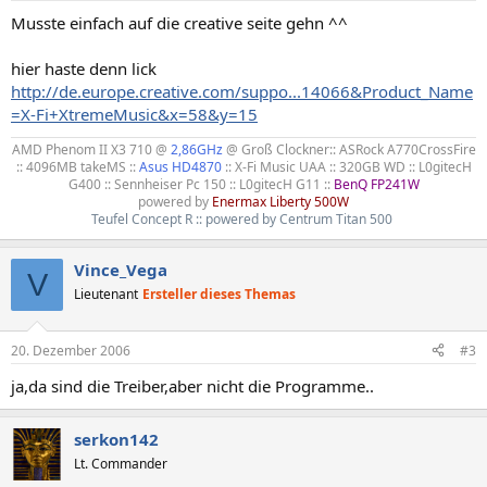
Musste einfach auf die creative seite gehn ^^
hier haste denn lick
http://de.europe.creative.com/suppo...14066&Product_Name
=X-Fi+XtremeMusic&x=58&y=15
AMD Phenom II X3 710 @
2,86GHz
@ Groß Clockner:: ASRock A770CrossFire
:: 4096MB takeMS ::
Asus HD4870
:: X-Fi Music UAA :: 320GB WD :: L0gitecH
G400 :: Sennheiser Pc 150 :: L0gitecH G11 ::
BenQ FP241W
powered by
Enermax Liberty 500W
Teufel Concept R :: powered by Centrum Titan 500
Vince_Vega
V
Lieutenant
Ersteller dieses Themas
20. Dezember 2006
#3
ja,da sind die Treiber,aber nicht die Programme..
serkon142
Lt. Commander