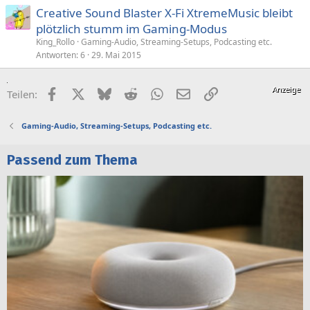
Creative Sound Blaster X-Fi XtremeMusic bleibt
plötzlich stumm im Gaming-Modus
King_Rollo
Gaming-Audio, Streaming-Setups, Podcasting etc.
Antworten
6
29. Mai 2015
Facebook
X (Twitter)
Bluesky
Reddit
WhatsApp
E-Mail
Link
Teilen:
Gaming-Audio, Streaming-Setups, Podcasting etc.
Passend zum Thema