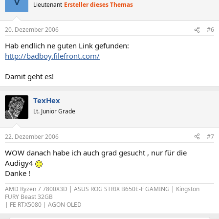
V
Lieutenant
Ersteller dieses Themas
20. Dezember 2006
#6
Hab endlich ne guten Link gefunden:
http://badboy.filefront.com/
Damit geht es!
TexHex
Lt. Junior Grade
22. Dezember 2006
#7
WOW danach habe ich auch grad gesucht , nur für die
Audigy4
Danke !
AMD Ryzen 7 7800X3D
| ASUS ROG STRIX B650E-F GAMING | Kingston
FURY Beast 32GB
| FE RTX5080 | AGON OLED