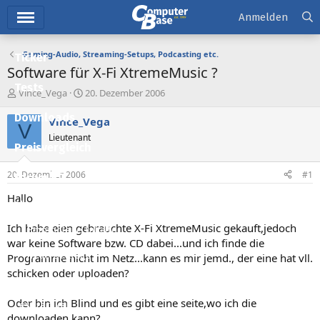
Hauptmenü
Anmelden
Gaming-Audio, Streaming-Setups, Podcasting etc.
Ticker
Software für X-Fi XtremeMusic ?
Tests
E
E
Vince_Vega
20. Dezember 2006
r
r
Downloads
s
s
Vince_Vega
V
t
t
Lieutenant
e
e
Preisvergleich
l
l
l
l
20. Dezember 2006
#1
Forum
e
t
r
a
Hallo
Aktuelles
m
Ich habe eien gebrauchte X-Fi XtremeMusic gekauft,jedoch
Empfohlene Inhalte
war keine Software bzw. CD dabei...und ich finde die
Neue Beiträge
Programme nicht im Netz...kann es mir jemd., der eine hat vll.
schicken oder uploaden?
Neueste Aktivitäten
Oder bin ich Blind und es gibt eine seite,wo ich die
Leserartikel
downloaden kann?