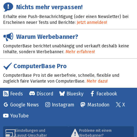
Nichts mehr verpassen!
Erhalte eine Push-Benachrichtigung (oder einen Newsletter) bei
Erscheinen neuer Tests und Berichte:
Jetzt anmelden!
Warum Werbebanner?
ComputerBase berichtet unabhängig und verkauft deshalb keine
Inhalte, sondern Werbebanner.
Mehr erfahren!
ComputerBase Pro
ComputerBase Pro ist die werbefreie, schnelle, flexible und
zugleich faire Variante von ComputerBase.
Mehr dazu!
Feeds
Discord
Bluesky
Facebook
Google News
Instagram
Mastodon
X
YouTube
Einstellungen und
Probleme mit einem
Layout-Umschalter
Werbebanner?