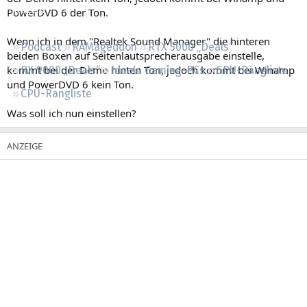
Regeln
PowerDVD 6 der Ton.
Wenn ich in dem "Realtek Sound Manager" die hinteren
Podcast
RAMageddon
RTX 5000 „Deals“
beiden Boxen auf Seitenlautsprecherausgabe einstelle,
kommt bei der Demo hinten Ton, jedoch kommt bei Winamp
RX 9000 „Deals“
Ideale Gaming-PCs
GPU-Rangliste
und PowerDVD 6 kein Ton.
CPU-Rangliste
Was soll ich nun einstellen?