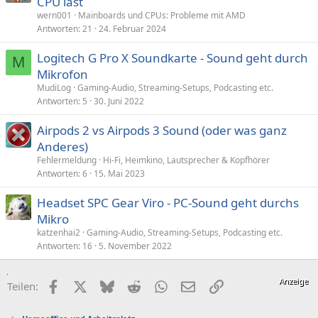
CPU last
wern001
Mainboards und CPUs: Probleme mit AMD
Antworten
21
24. Februar 2024
Logitech G Pro X Soundkarte - Sound geht durch
M
Mikrofon
MudiLog
Gaming-Audio, Streaming-Setups, Podcasting etc.
Antworten
5
30. Juni 2022
Airpods 2 vs Airpods 3 Sound (oder was ganz
Anderes)
Fehlermeldung
Hi-Fi, Heimkino, Lautsprecher & Kopfhörer
Antworten
6
15. Mai 2023
Headset SPC Gear Viro - PC-Sound geht durchs
Mikro
katzenhai2
Gaming-Audio, Streaming-Setups, Podcasting etc.
Antworten
16
5. November 2022
Facebook
X (Twitter)
Bluesky
Reddit
WhatsApp
E-Mail
Link
Teilen: