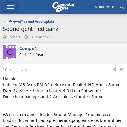
Hauptmenü
Anmelden
Homeoffice und Arbeitsplatz
Ticker
Sound geht ned ganz
Tests
E
E
Compu1
19. Januar 2006
r
r
Downloads
s
s
Compu1
C
t
t
Cadet 2nd Year
e
e
Preisvergleich
l
l
l
l
19. Januar 2006
#1
Forum
e
t
r
a
Hallöle,
Aktuelles
m
hab ein MB Asus P5LD2 deluxe mit Realtek HD Audio Sound.
Dazu Lautsprecher von Labtec 4.0 (kein Subwoofer)
Empfohlene Inhalte
Diese haben insgesamt 2 Anschlüsse für den Sound.
Neue Beiträge
Neueste Aktivitäten
Wenn ich in dem "Realtek Sound Manager" die hinteren
beiden Boxen auf Lautsprecherausgang einstelle, kommt bei
Leserartikel
der Demo hinten kein Ton, jedoch kommt bei Winamp und