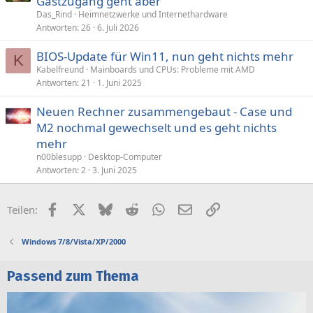
Gastzugang geht aber
Das_Rind
Heimnetzwerke und Internethardware
Antworten
26
6. Juli 2026
BIOS-Update für Win11, nun geht nichts mehr
K
Kabelfreund
Mainboards und CPUs: Probleme mit AMD
Antworten
21
1. Juni 2025
Neuen Rechner zusammengebaut - Case und
M2 nochmal gewechselt und es geht nichts
mehr
n00blesupp
Desktop-Computer
Antworten
2
3. Juni 2025
Facebook
X (Twitter)
Bluesky
Reddit
WhatsApp
E-Mail
Link
Teilen:
Windows 7/8/Vista/XP/2000
Passend zum Thema