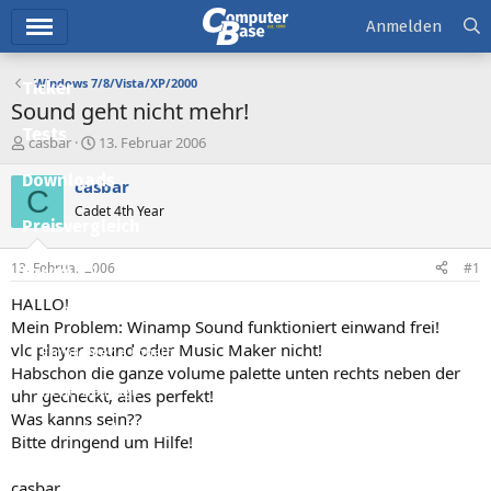
Hauptmenü
Anmelden
Windows 7/8/Vista/XP/2000
Ticker
Sound geht nicht mehr!
Tests
E
E
casbar
13. Februar 2006
r
r
Downloads
s
s
casbar
C
t
t
Cadet 4th Year
e
e
Preisvergleich
l
l
l
l
13. Februar 2006
#1
Forum
e
t
r
a
HALLO!
Aktuelles
m
Mein Problem: Winamp Sound funktioniert einwand frei!
vlc player sound oder Music Maker nicht!
Empfohlene Inhalte
Habschon die ganze volume palette unten rechts neben der
Neue Beiträge
uhr gecheckt, alles perfekt!
Was kanns sein??
Neueste Aktivitäten
Bitte dringend um Hilfe!
Leserartikel
casbar