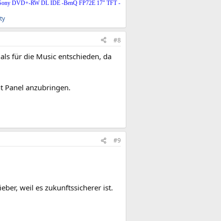
- Sony DVD+-RW DL IDE -BenQ FP72E 17" TFT -
ty
#8
ls für die Music entschieden, da
t Panel anzubringen.
#9
ber, weil es zukunftssicherer ist.