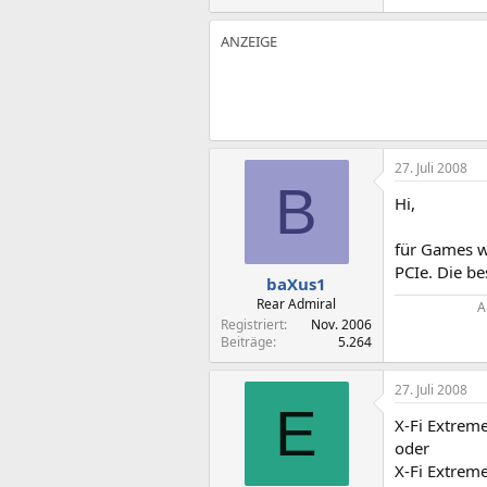
27. Juli 2008
B
Hi,
für Games w
PCIe. Die b
baXus1
Rear Admiral
A
Registriert
Nov. 2006
Beiträge
5.264
27. Juli 2008
E
X-Fi Extrem
oder
X-Fi Extrem