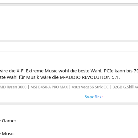
äre die X-Fi Extreme Music wohl die beste Wahl, PCIe kann bis 7
este Wahl für Musik wäre die M-AUDIO REVOLUTION 5.1.
MD Ryzen 3600 | MSI B450-A PRO MAX | Asus Vega56 Strix OC | 32GB G.Skill A
5∞px
flick
r
e Gamer
e Music