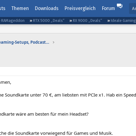
sts
Themen
Downloads
Preisvergleich
Forum
A
RAMageddon
RTX 5000 „Deals“
RX 9000 „Deals“
Ideale Gamin
Gaming-Audio, Streaming-Setups, Podcasting etc.
mmen,
ine Soundkarte unter 70 €, am liebsten mit PCIe x1. Hab ein Spe
dkarte wäre am besten für mein Headset?
uche die Soundkarte vorwiegend für Games und Musik.