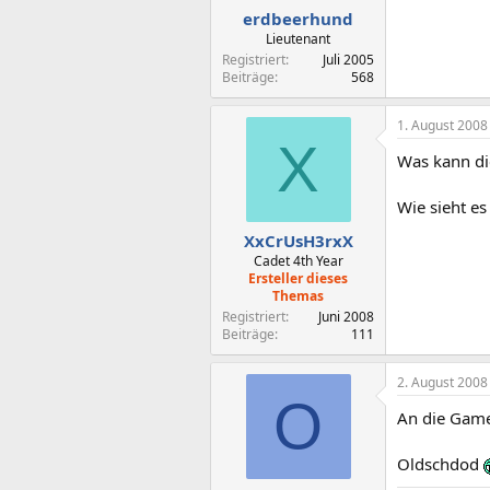
erdbeerhund
Lieutenant
Registriert
Juli 2005
Beiträge
568
1. August 2008
X
Was kann di
Wie sieht e
XxCrUsH3rxX
Cadet 4th Year
Ersteller dieses
Themas
Registriert
Juni 2008
Beiträge
111
2. August 2008
O
An die Game
Oldschdod