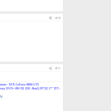
#10
#11
inum - XFX GeForce 8800 GTS
- Sony DVD+-RW DL IDE -BenQ FP72E 17" TFT -
ty