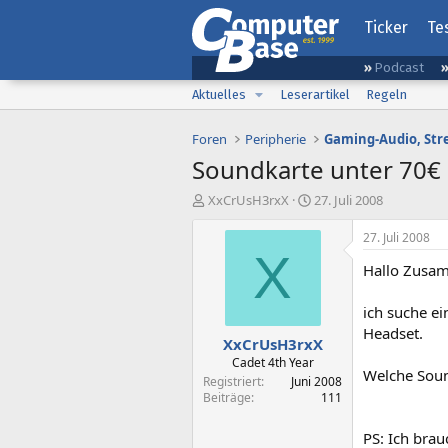
Ticker
Te
Podcast
Aktuelles
Leserartikel
Regeln
Foren
Peripherie
Soundkarte unter 70€
E
E
XxCrUsH3rxX
27. Juli 2008
r
r
s
s
27. Juli 2008
t
t
X
Hallo Zusa
e
e
l
l
l
l
ich suche e
e
t
Headset.
XxCrUsH3rxX
r
a
m
Cadet 4th Year
Welche Soun
Registriert
Juni 2008
Beiträge
111
PS: Ich bra