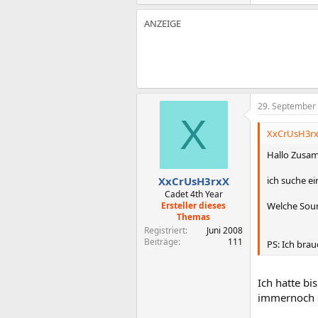
29. September
X
XxCrUsH3rxX
Hallo Zusa
ich suche e
XxCrUsH3rxX
Cadet 4th Year
Welche Soun
Ersteller dieses
Themas
Registriert
Juni 2008
Beiträge
111
PS: Ich bra
Ich hatte bi
immernoch d