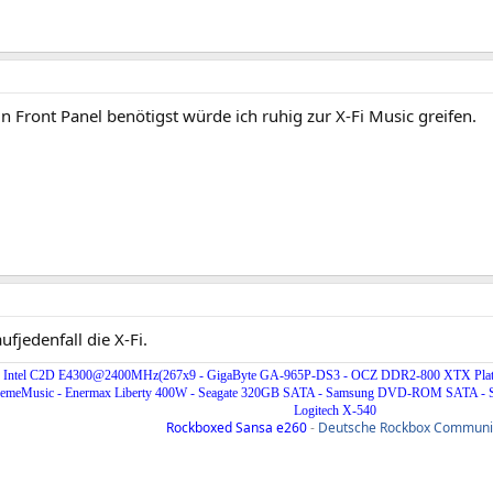
 Front Panel benötigst würde ich ruhig zur X-Fi Music greifen.
fjedenfall die X-Fi.
Intel C2D E4300@2400MHz(267x9 - GigaByte GA-965P-DS3 - OCZ DDR2-800 XTX Plat
XtremeMusic - Enermax Liberty 400W - Seagate 320GB SATA - Samsung DVD-ROM SATA 
Logitech X-540
Rockboxed Sansa e260
-
Deutsche Rockbox Communi