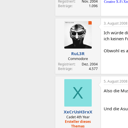
Registriert
Nov. 2004
Creative X-Fi 
Beiträge
1.096
3. August 2008
Ich würde d
ich keinen 
Obwohl es a
RuL3R
Commodore
Registriert
Dez. 2004
Beiträge
4.577
5. August 2008
X
Also die Mus
Und die Asus
XxCrUsH3rxX
Cadet 4th Year
Ersteller dieses
Themas