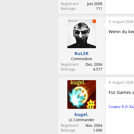
Registriert
Juni 2008
Beiträge
111
5. August 2008
Wenn du kein
RuL3R
Commodore
Registriert
Dez. 2004
Beiträge
4.577
6. August 2008
Für Games au
Creative X-Fi 
kugel.
Lt. Commander
Registriert
Nov. 2004
Beiträge
1.096