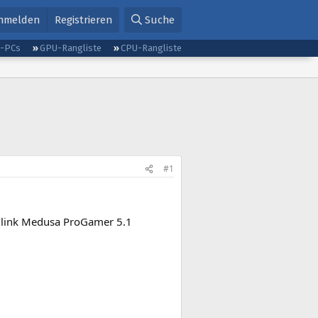
nmelden
Registrieren
Suche
g-PCs
GPU-Rangliste
CPU-Rangliste
#1
edlink Medusa ProGamer 5.1