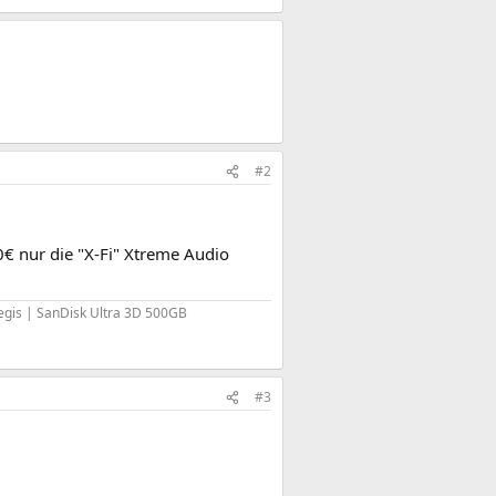
#2
0€ nur die "X-Fi" Xtreme Audio
egis | SanDisk Ultra 3D 500GB
#3