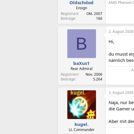
Oldschdod
AMD Phenom II 
Ensign
Registriert
Okt. 2007
Beiträge
166
2. August 2008
B
Hi,
du musst ei
nämlich bess
baXus1
Rear Admiral
A
Registriert
Nov. 2006
Beiträge
5.264
3. August 2008
Naja, nur b
die Gamer u
Aber mit de
kugel.
Lt. Commander