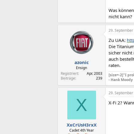
Was können 
nicht kann?
29. September
Zu UAA:
htt
Die Titanium
sicher nicht
auch bestell
azonic
raten.
Ensign
Registriert
Apr. 2003
[size=-2]"I pr
Beiträge
239
- Hank Moody
29. September
X
X-Fi 2? Wan
XxCrUsH3rxX
Cadet 4th Year