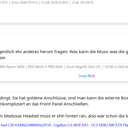
955 | Asus M4A78 Pro | 6 GiB DDR-II 800 | Club 3D 6870
gentlich ehr anderes herum fragen: Was kann die Music was die g
er.
MD Ryzen 3600 | MSI B450-A PRO MAX | Asus Vega56 Strix OC | 32GB G.Skill A
5∞px
flick
r
edingt. Sie hat goldene Anschlüsse, und man kann die externe Bo
nkompliziert an das Front Panel Anschließen.
m Medusas Headset muss er ehh hinten ran, also wär schon die M
Intel C2D E4300@2400MHz(267x9 - GigaByte GA-965P-DS3 - OCZ DDR2-800 XTX Plat