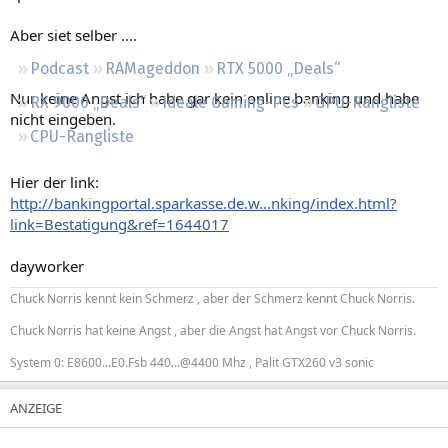
Regeln
Aber siet selber ....
Podcast
RAMageddon
RTX 5000 „Deals“
Nur keine Angst ich habe gar kein online banking und habe
RX 9000 „Deals“
Ideale Gaming-PCs
GPU-Rangliste
nicht eingeben.
CPU-Rangliste
Hier der link:
http://bankingportal.sparkasse.de.w...nking/index.html?
link=Bestatigung&ref=1644017
dayworker
Chuck Norris kennt kein Schmerz , aber der Schmerz kennt Chuck Norris.
Chuck Norris hat keine Angst , aber die Angst hat Angst vor Chuck Norris.
System 0: E8600...E0.Fsb 440...@4400 Mhz , Palit GTX260 v3 sonic