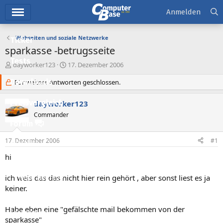
Hauptmenü
Anmelden
Webseiten und soziale Netzwerke
Ticker
sparkasse -betrugsseite
Tests
E
E
dayworker123
17. Dezember 2006
r
r
Downloads
s
Für weitere Antworten geschlossen.
s
t
t
e
e
Preisvergleich
dayworker123
l
l
Commander
l
l
Forum
e
t
r
a
17. Dezember 2006
#1
Aktuelles
m
hi
Empfohlene Inhalte
ich weis das das nicht hier rein gehört , aber sonst liest es ja
Neue Beiträge
keiner.
Neueste Aktivitäten
Habe eben eine "gefälschte mail bekommen von der
Leserartikel
sparkasse"