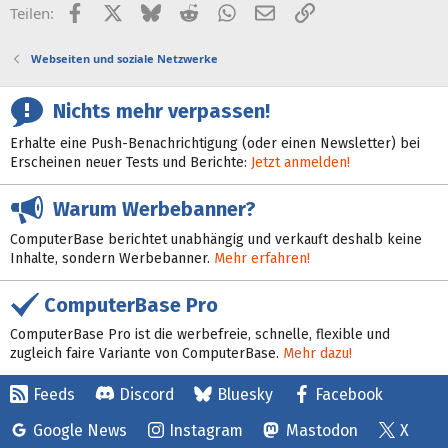
Facebook
X (Twitter)
Bluesky
Reddit
WhatsApp
E-Mail
Link
Teilen:
Webseiten und soziale Netzwerke
Nichts mehr verpassen!
Erhalte eine Push-Benachrichtigung (oder einen Newsletter) bei
Erscheinen neuer Tests und Berichte:
Jetzt anmelden!
Warum Werbebanner?
ComputerBase berichtet unabhängig und verkauft deshalb keine
Inhalte, sondern Werbebanner.
Mehr erfahren!
ComputerBase Pro
ComputerBase Pro ist die werbefreie, schnelle, flexible und
zugleich faire Variante von ComputerBase.
Mehr dazu!
Feeds
Discord
Bluesky
Facebook
Google News
Instagram
Mastodon
X