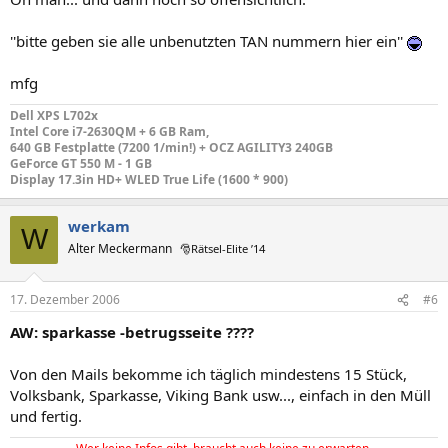
''bitte geben sie alle unbenutzten TAN nummern hier ein''
mfg
Dell XPS L702x
Intel Core i7-2630QM + 6 GB Ram,
640 GB Festplatte (7200 1/min!) + OCZ AGILITY3 240GB
GeForce GT 550 M - 1 GB
Display 17.3in HD+ WLED True Life (1600 * 900)
werkam
W
Alter Meckermann
🎅Rätsel-Elite ’14
17. Dezember 2006
#6
AW: sparkasse -betrugsseite ????
Von den Mails bekomme ich täglich mindestens 15 Stück,
Volksbank, Sparkasse, Viking Bank usw..., einfach in den Müll
und fertig.